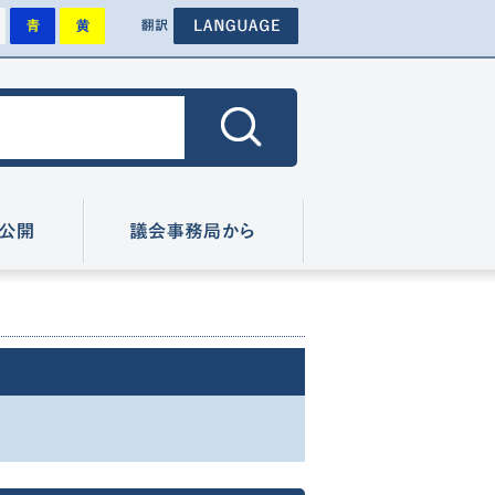
背景を標準にします
背景を青色にします
背景を黄色にします
その他外国語のページへ
色
翻訳
色にします
広報・情報公開
議会事務局から