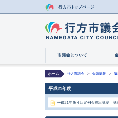
行方市トップ
市議会につ
ホーム
行方市議会
会議情報
議
平成21年度
平成21年第４回定例会提出議案 議