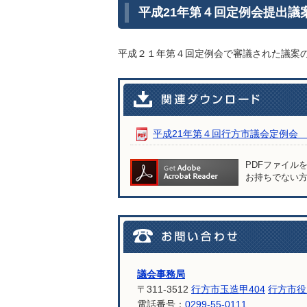
平成21年第４回定例会提出議
平成２１年第４回定例会で審議された議案
平成21年第４回行方市議会定例会 提出
PDFファイル
お持ちでない
議会事務局
〒311-3512
行方市玉造甲404
行方市役
電話番号：
0299-55-0111