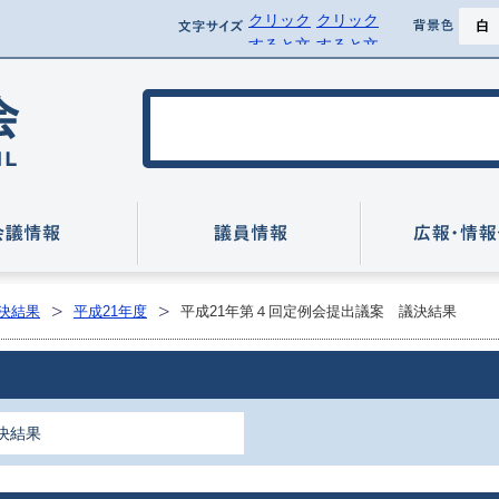
クリック
クリック
ページ
文字サイズ
背景
すると文
すると文
背景を黒
字サイズ
字サイズ
を標準に
を拡大で
行方市議会
戻せます
きます
いて
会議情報
議員情報
決結果
平成21年度
平成21年第４回定例会提出議案 議決結果
決結果