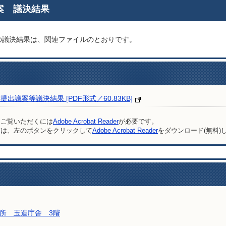
案 議決結果
の議決結果は、関連ファイルのとおりです。
議案等議決結果 [PDF形式／60.83KB]
をご覧いただくには
Adobe Acrobat Reader
が必要です。
方は、左のボタンをクリックして
Adobe Acrobat Reader
をダウンロード(無料)
所 玉造庁舎 3階