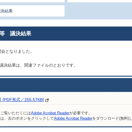
議決結果
案等 議決結果
閉会となりました。
の議決結果は、関連ファイルのとおりです。
DF形式／255.57KB]
をご覧いただくには
Adobe Acrobat Reader
が必要です。
方は、左のボタンをクリックして
Adobe Acrobat Reader
をダウンロード(無料)