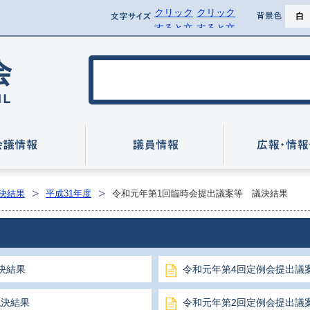
クリック
クリック
ページ
文字サイズ
背景
すると文
すると文
背景を黒
字サイズ
字サイズ
を標準に
を拡大で
行方市議会
戻せます
きます
いて
会議情報
議員情報
決結果
平成31年度
令和元年第1回臨時会提出議案等 議決結果
決結果
令和元年第4回定例会提出議
議決結果
令和元年第2回定例会提出議