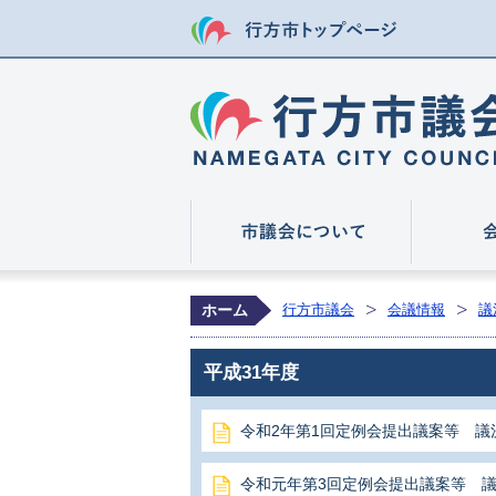
行方市トップ
市議会につ
ホーム
行方市議会
会議情報
議
平成31年度
令和2年第1回定例会提出議案等 議
令和元年第3回定例会提出議案等 