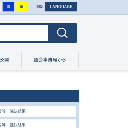
背景を標準にします
背景を青色にします
背景を黄色にします
その他外国語のページへ
色
翻訳
色にします
広報・情報公開
議会事務局から
案等 議決結果
案等 議決結果