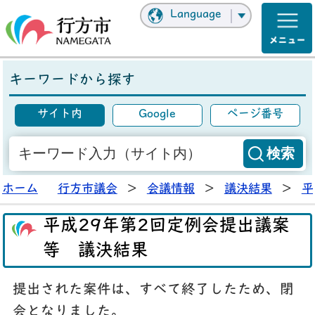
Language
キーワードから探す
サイト内
Google
ページ番号
ホーム
行方市議会
>
会議情報
>
議決結果
>
平
平成29年第2回定例会提出議案
等 議決結果
提出された案件は、すべて終了したため、閉
会となりました。