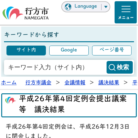
Language
キーワードから探す
サイト内
Google
ページ番号
ホーム
行方市議会
>
会議情報
>
議決結果
>
平
平成26年第4回定例会提出議案
等 議決結果
平成26年第4回定例会は、平成26年12月3日
に閉会しました。