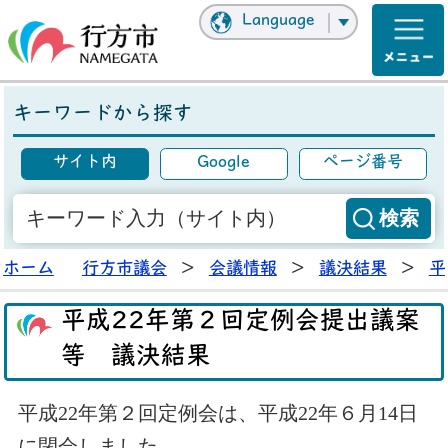
Language
キーワードから探す
サイト内
Google
ページ番号
ホーム
行方市議会
>
会議情報
>
議決結果
>
平
平成22年第２回定例会提出議案
等 議決結果
平成22年第２回定例会は、平成22年６月14日
に閉会しました。