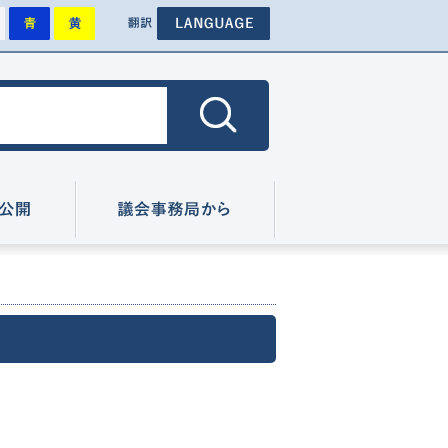
背景を標準にします
背景を青色にします
背景を黄色にします
その他外国語のページへ
色
翻訳
色にします
広報・情報公開
議会事務局から