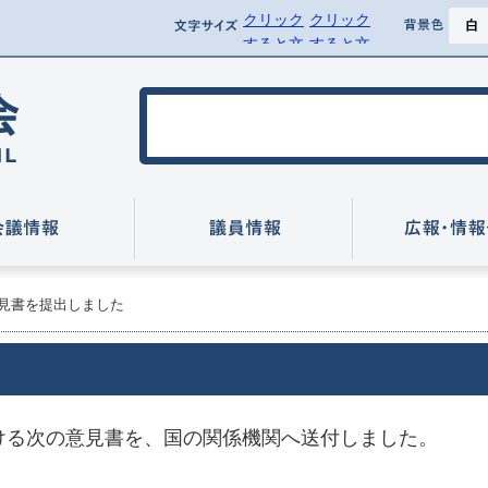
クリック
クリック
ページ
文字サイズ
背景
すると文
すると文
背景を黒
字サイズ
字サイズ
を標準に
を拡大で
行方市議会
戻せます
きます
いて
会議情報
議員情報
見書を提出しました
おける次の意見書を、国の関係機関へ送付しました。