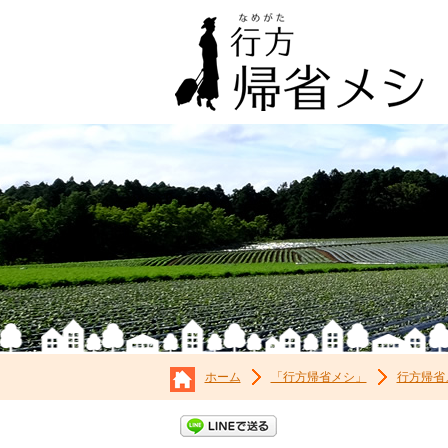
ホーム
「行方帰省メシ」
行方帰省
LINEで送る