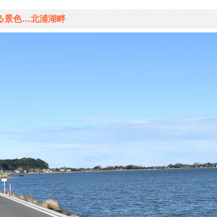
る景色…北浦湖畔