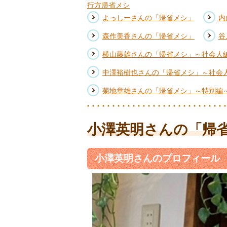
行方帰省メシ
よっしーさんの「帰省メシ」
内
森作美香さんの「帰省メシ」
谷
横山藤雄さんの「帰省メシ」～社会人
中澤裕樹也さんの「帰省メシ」～社会
菊地章雄さんの「帰省メシ」～特別編
小澤英明さんの「帰
小澤英明
さんのプロフィール