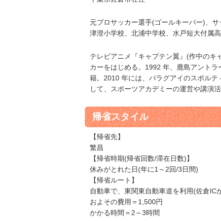
元プロサッカー選手(ゴールキーパー)、
津澄小学校、北浦中学校、水戸短大付属高
テレビアニメ『キャプテン翼』(作中のキ
カーをはじめる。1992 年、鹿島アント
籍。2010 年には、パラグアイのスポ
して、スポーツアカデミーの運営や講演活
帰省スタイル
【帰省先】
繁昌
【帰省時期(帰省回数/滞在日数)】
休みがとれた日(年に1～2回/3日間)
【帰省ルート】
自動車で、東関東自動車道を利用(佐倉ICか
およその費用＝1,500円
かかる時間＝2～3時間