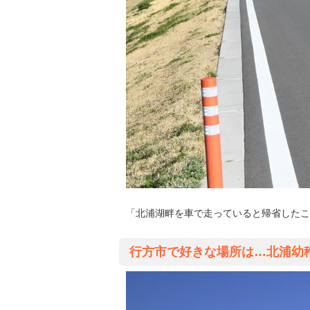
「北浦湖畔を車で走っていると帰省したこ
行方市で好きな場所は…北浦幼稚