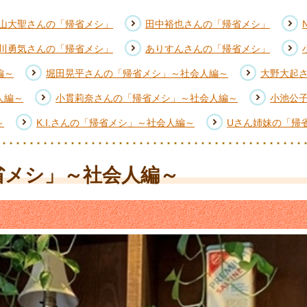
山大聖さんの「帰省メシ」
田中裕也さんの「帰省メシ」
川勇気さんの「帰省メシ」
ありすんさんの「帰省メシ」
編～
堀田晃平さんの「帰省メシ」～社会人編～
大野大起
人編～
小貫莉奈さんの「帰省メシ」～社会人編～
小池公
～
K.I.さんの「帰省メシ」～社会人編～
Uさん姉妹の「帰
省メシ」～社会人編～