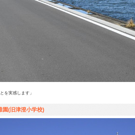
とを実感します」
園(旧津澄小学校)