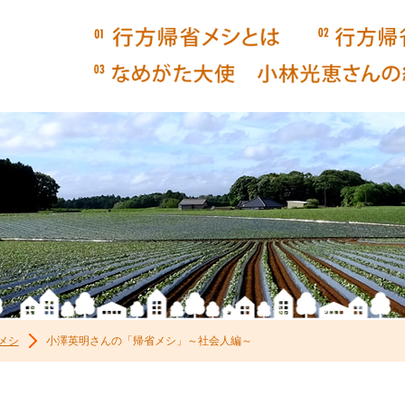
行方帰省メシ
行方帰省メシとは
NAMEGATA HOMECOMI
メシ
小澤英明さんの「帰省メシ」～社会人編～