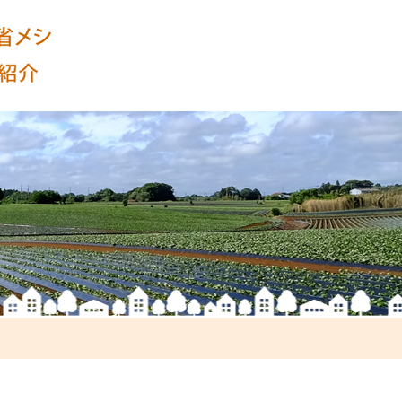
行方帰省メシ
なめがた大使 小林光恵さんの紹介
NG MEAL