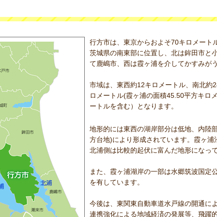
行方市は、東京からおよそ70キロメート
茨城県の南東部に位置し、北は鉾田市と
て鹿嶋市、西は霞ヶ浦を介してかすみが
市域は、東西約12キロメートル、南北約24
ロメートル(霞ヶ浦の面積45.50平方キロ
ートルを含む）となります。
地形的には東西の湖岸部分は低地、内陸部
方台地)により形成されています。霞ヶ浦
北浦側は比較的起伏に富んだ地形になっ
また、霞ヶ浦湖岸の一部は水郷筑波国定
を有しています。
今後は、東関東自動車道水戸線の開通に
連携強化による地域経済の発展等、飛躍