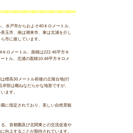
ル、水戸市からおよそ40キロメートル、
小美玉市、南は潮来市、東は北浦を介し
うら市に接しています。
キロメートル、面積は222.46平方キ
メートル、北浦の面積10.48平方キロメ
は標高30メートル前後の丘陵台地(行
沿岸部は概ねなだらかな地形ですが、
ています。
公園に指定されており、美しい自然景観
よる、首都圏及び北関東との交流促進や
的に向上することが期待されています。