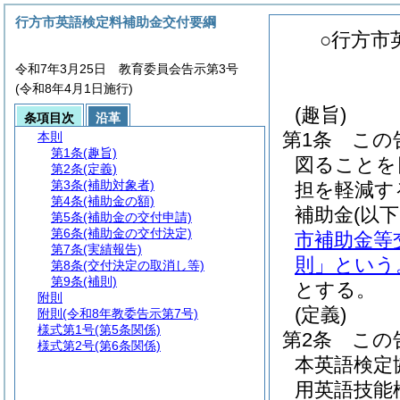
行方市英語検定料補助金交付要綱
○行方市
令和7年3月25日 教育委員会告示第3号
(令和8年4月1日施行)
(趣旨)
条項目次
沿革
第1条
この
本則
第1条
(趣旨)
図ることを
第2条
(定義)
第3条
(補助対象者)
担を軽減す
第4条
(補助金の額)
補助金
(以
第5条
(補助金の交付申請)
第6条
(補助金の交付決定)
市補助金等
第7条
(実績報告)
則」という
第8条
(交付決定の取消し等)
第9条
(補則)
とする。
附則
(定義)
附則
(令和8年教委告示第7号)
様式第1号
(第5条関係)
第2条
この
様式第2号
(第6条関係)
本英語検定
用英語技能