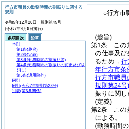
行方市職員の勤務時間の割振りに関する
規則
○行方市
令和5年12月28日 規則第45号
(令和7年4月9日施行)
(趣旨)
条項目次
沿革
第1条
この
本則
第1条
(趣旨)
の仕事及び
第2条
(定義)
第3条
(勤務時間の割振り等)
るため，
行
第4条
(勤務時間の割振りの変更及び取
年行方市条
消し)
第5条
(適用除外)
行方市職員
附則
規則第24号
附則
(令和7年規則第23号)
別表
(第3条関係)
振りに関し
(定義)
第2条
この
による。
(勤務時間の