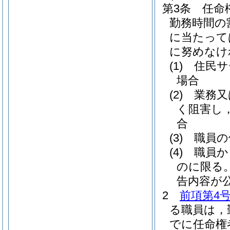
第3条
任命
勤務時間の
に当たって
に努めなけ
(1)
住民サ
場合
(2)
業務又
く阻害し
合
(3)
職員の
(4)
職員か
のに限る。
告内容が
2
前項第4
る職員は，
でに任命権