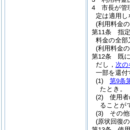
4
市長が管
定は適用し
(利用料金の
第11条
指
料金の全部
(利用料金の
第12条
既
だし，
次の
一部を還付
(1)
第9条
たとき。
(2)
使用者
ることが
(3)
その他
(原状回復の
第13条
使