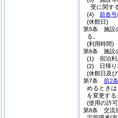
受に関す
(4)
前各号
(休館日)
第5条
施設
る。
(利用時間)
第6条
施設
(1)
宿泊利
(2)
日帰り
(休館日及
第7条
前2
めるときは
を変更する
(使用の許可
第8条
交流
定管理者
(