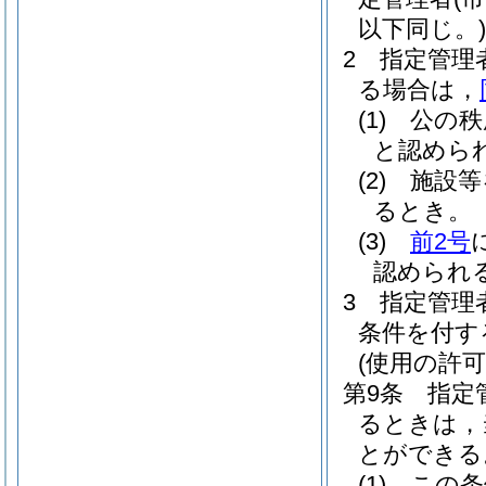
以下同じ。)
2
指定管理
る場合は，
(1)
公の秩
と認めら
(2)
施設等
るとき。
(3)
前2号
認められ
3
指定管理
条件を付す
(使用の許
第9条
指定
るときは，
とができる
(1)
この条