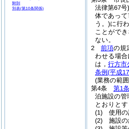
附則
法律第67号
別表
(第10条関係)
体であって
う。)
に行
ことができ
ない。
2
前項
の規
わせる場合
は，
行方市
条例
(平成1
(業務の範囲
第4条
第1
泊施設の管
とおりとす
(1)
使用の
(2)
施設の
(3)
施設等