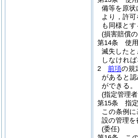
備等を原状
より，許可
も同様とす
(損害賠償の
第14条
使
滅失したと
しなければ
2
前項
の規
があると認
ができる。
(指定管理
第15条
指
この条例に
設の管理を
(委任)
第16条
こ