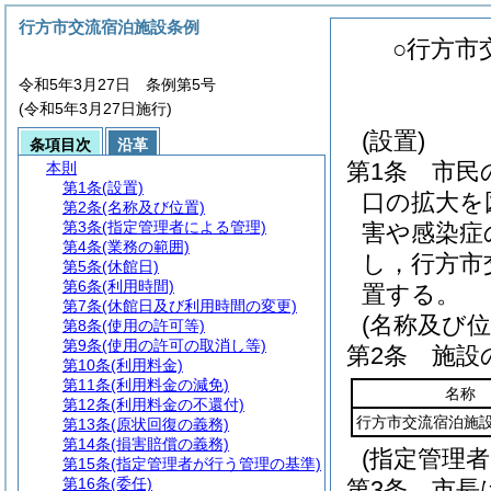
行方市交流宿泊施設条例
○行方市
令和5年3月27日 条例第5号
(令和5年3月27日施行)
(設置)
条項目次
沿革
第1条
市民
本則
第1条
(設置)
口の拡大を
第2条
(名称及び位置)
第3条
(指定管理者による管理)
害や感染症
第4条
(業務の範囲)
し，行方市
第5条
(休館日)
第6条
(利用時間)
置する。
第7条
(休館日及び利用時間の変更)
(名称及び位
第8条
(使用の許可等)
第9条
(使用の許可の取消し等)
第2条
施設
第10条
(利用料金)
第11条
(利用料金の減免)
名称
第12条
(利用料金の不還付)
行方市交流宿泊施
第13条
(原状回復の義務)
第14条
(損害賠償の義務)
(指定管理
第15条
(指定管理者が行う管理の基準)
第16条
(委任)
第3条
市長