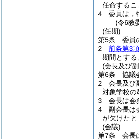
任命するこ
4
委員は，
(令6教
(任期)
第5条
委員
2
前条第3
期間とする
(会長及び副
第6条
協議
2
会長及び
対象学校の
3
会長は会
4
副会長は
が欠けたと
(会議)
第7条
会長