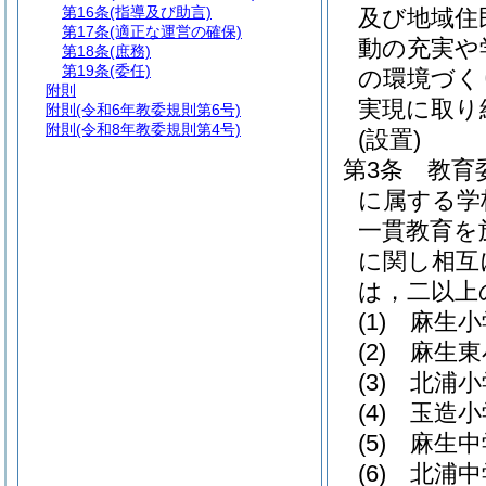
第16条
(指導及び助言)
及び地域住
第17条
(適正な運営の確保)
動の充実や
第18条
(庶務)
第19条
(委任)
の環境づく
附則
実現に取り
附則
(令和6年教委規則第6号)
附則
(令和8年教委規則第4号)
(設置)
第3条
教育
に属する学
一貫教育を
に関し相互
は，二以上
(1)
麻生小
(2)
麻生東
(3)
北浦小
(4)
玉造小
(5)
麻生中
(6)
北浦中