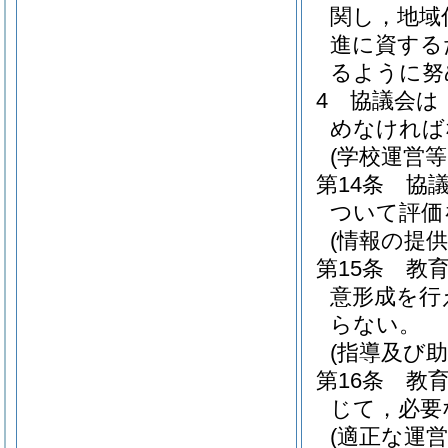
関し，地域
進に資する
るように努
4
協議会は
めなければ
(学校運営
第14条
協
ついて評価
(情報の提供
第15条
教
意形成を行
らない。
(指導及び助
第16条
教
じて，必要
(適正な運営