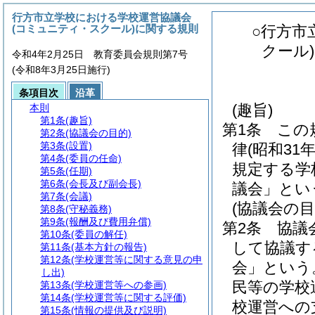
行方市立学校における学校運営協議会
(コミュニティ・スクール)に関する規則
○行方市
クール
令和4年2月25日 教育委員会規則第7号
(令和8年3月25日施行)
条項目次
沿革
(趣旨)
本則
第1条
(趣旨)
第1条
この
第2条
(協議会の目的)
第3条
(設置)
律
(昭和31
第4条
(委員の任命)
規定する学
第5条
(任期)
第6条
(会長及び副会長)
議会」とい
第7条
(会議)
(協議会の目
第8条
(守秘義務)
第9条
(報酬及び費用弁償)
第2条
協議
第10条
(委員の解任)
して協議す
第11条
(基本方針の報告)
第12条
(学校運営等に関する意見の申
会」という
し出)
民等の学校
第13条
(学校運営等への参画)
第14条
(学校運営等に関する評価)
校運営への
第15条
(情報の提供及び説明)