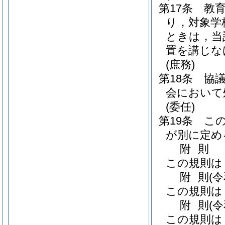
第17条
教
り，対象学
ときは，当
置を講じな
(庶務)
第18条
協
会において
(委任)
第19条
こ
が別に定め
附
則
この規則は
附
則
(
この規則は
附
則
(
この規則は