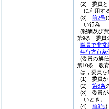
(2)
委員と
に利用す
(3)
前2号
い行為
(報酬及び費
第9条
委員
職員で非常
年行方市条例
(委員の解任
第10条
教
は，委員を
(1)
委員か
(2)
第8条
(3)
委員が
いとき。
(4)
前3号