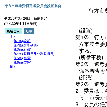
行方市農業委員選考委員会設置条例
○行方市
平成30年3月26日 条例第6号
(平成30年4月1日施行)
(設置)
条項目次
沿革
第1条
行方
本則
第1条
(設置)
方市農業委
第2条
(所掌事務)
第3条
(組織)
する。
第4条
(委員長及び副委員長)
(所掌事務)
第5条
(会議)
第6条
(委任)
第2条
選考
附則
係る審査を
(組織)
第3条
選考
2
委員は，
ら，市長が
3
委員の任