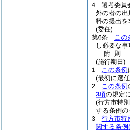
4
選考委員
外の者の出
料の提出を
(委任)
第6条
この
し必要な事
附
則
(施行期日)
1
この条例
(最初に選
2
この条例
3項
の規定に
(行方市特
する条例の
3
行方市特
関する条例