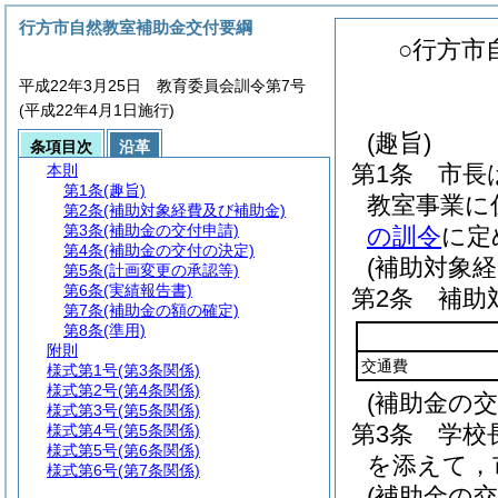
行方市自然教室補助金交付要綱
○行方市
平成22年3月25日 教育委員会訓令第7号
(平成22年4月1日施行)
(趣旨)
条項目次
沿革
第1条
市長
本則
第1条
(趣旨)
教室事業に
第2条
(補助対象経費及び補助金)
第3条
(補助金の交付申請)
の訓令
に定
第4条
(補助金の交付の決定)
(補助対象
第5条
(計画変更の承認等)
第6条
(実績報告書)
第2条
補助
第7条
(補助金の額の確定)
第8条
(準用)
附則
交通費
様式第1号
(第3条関係)
様式第2号
(第4条関係)
(補助金の交
様式第3号
(第5条関係)
第3条
学校
様式第4号
(第5条関係)
様式第5号
(第6条関係)
を添えて，
様式第6号
(第7条関係)
(補助金の交