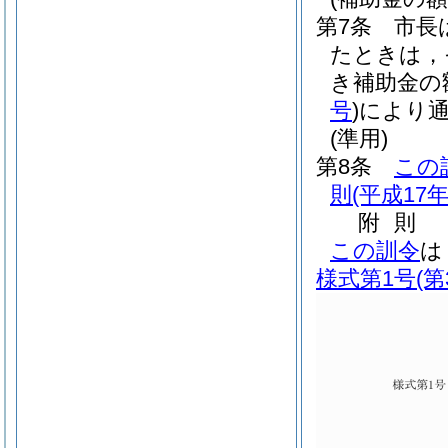
第7条
市長
たときは，
き補助金の
号
)
により
(準用)
第8条
この
則
(平成17
附
則
この訓令
は
様式第1号
(