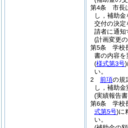
第4条
市長
し，補助金
交付の決定
請者に通知
(計画変更の
第5条
学校
書の内容を
(
様式第3号
)
い。
2
前項
の規
し，補助金
(実績報告書
第6条
学校
式第5号
)
に
い。
(補助金の額