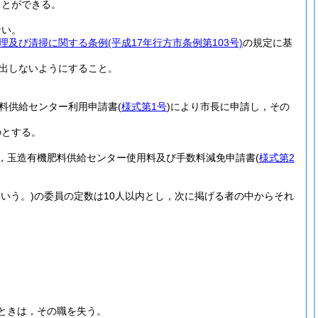
ことができる。
ない。
理及び清掃に関する条例
(平成17年行方市条例第103号)
の規定に基
出しないようにすること。
料供給センター利用申請書
(
様式第1号
)
により市長に申請し，その
のとする。
，玉造有機肥料供給センター使用料及び手数料減免申請書
(
様式第2
いう。)
の委員の定数は10人以内とし，次に掲げる者の中からそれ
ときは，その職を失う。