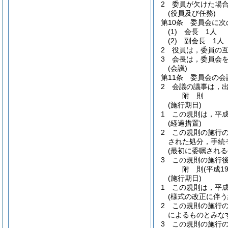
2
委員が欠けた場
(役員及び任務)
第10条
委員会に次
(1)
会長 1人
(2)
副会長 1人
2
役員は，委員の
3
会長は，委員会
(会議)
第11条
委員会の会
2
会議の議事は，
附
則
(施行期日)
1
この規則は，平成
(経過措置)
2
この規則の施行
された処分，手続
(最初に委嘱される
3
この規則の施行
附
則
(平成1
(施行期日)
1
この規則は，平成
(様式の改正に伴う
2
この規則の施行
によるものとみな
3
この規則の施行