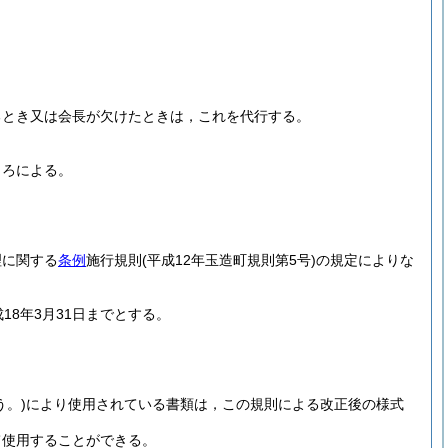
るとき又は会長が欠けたときは，これを代行する。
ころによる。
理に関する
条例
施行規則
(平成12年玉造町規則第5号)
の規定によりな
18年3月31日までとする。
う。)
により使用されている書類は，この規則による改正後の様式
て使用することができる。