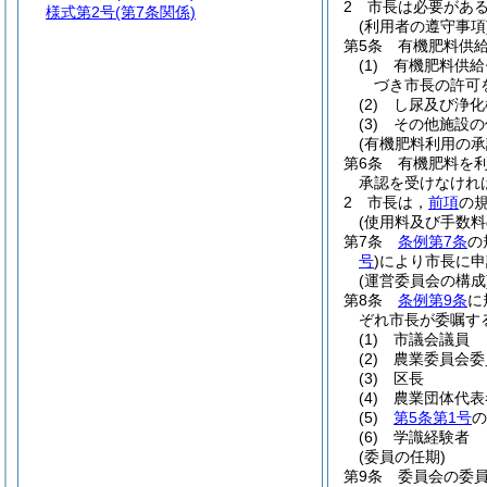
2
市長は必要があ
様式第2号
(第7条関係)
(利用者の遵守事項
第5条
有機肥料供
(1)
有機肥料供給
づき市長の許可
(2)
し尿及び浄化
(3)
その他施設の
(有機肥料利用の承
第6条
有機肥料を
承認を受けなけれ
2
市長は，
前項
の
(使用料及び手数料
第7条
条例第7条
の
号
)
により市長に申
(運営委員会の構成
第8条
条例第9条
に
ぞれ市長が委嘱す
(1)
市議会議員
(2)
農業委員会委
(3)
区長
(4)
農業団体代表
(5)
第5条第1号
の
(6)
学識経験者
(委員の任期)
第9条
委員会の委員