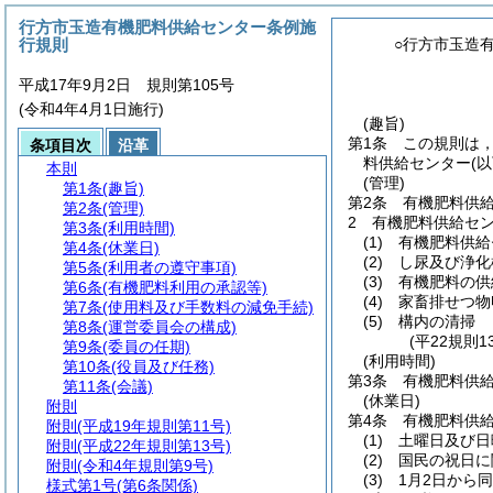
行方市玉造有機肥料供給センター条例施
行規則
○行方市玉造
平成17年9月2日 規則第105号
(令和4年4月1日施行)
(趣旨)
第1条
この規則は
条項目次
沿革
料供給センター
(
本則
(管理)
第1条
(趣旨)
第2条
有機肥料供
第2条
(管理)
2
有機肥料供給セ
第3条
(利用時間)
(1)
有機肥料供給
第4条
(休業日)
(2)
し尿及び浄化
第5条
(利用者の遵守事項)
(3)
有機肥料の供
第6条
(有機肥料利用の承認等)
(4)
家畜排せつ物
第7条
(使用料及び手数料の減免手続)
(5)
構内の清掃
第8条
(運営委員会の構成)
(平22規則
第9条
(委員の任期)
(利用時間)
第10条
(役員及び任務)
第3条
有機肥料供給
第11条
(会議)
(休業日)
附則
第4条
有機肥料供
附則
(平成19年規則第11号)
(1)
土曜日及び日
附則
(平成22年規則第13号)
(2)
国民の祝日に
附則
(令和4年規則第9号)
(3)
1月2日から同
様式第1号
(第6条関係)