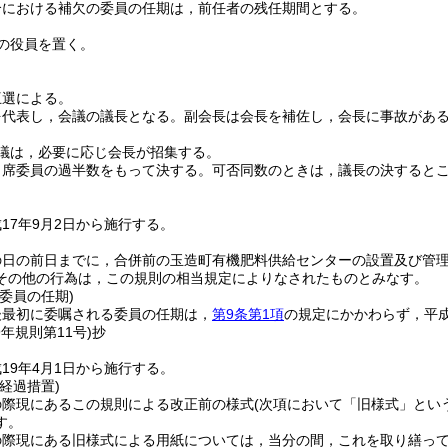
合における補欠の委員の任期は，前任者の残任期間とする。
の役員を置く。
互選による。
を代表し，会議の議長となる。
副会長は会長を補佐し，会長に事故があ
議は，必要に応じ会長が招集する。
出席委員の過半数をもって決する。
可否同数のときは，議長の決すると
17年9月2日から施行する。
の日の前日までに，合併前の玉造町有機肥料供給センターの設置及び管
その他の行為は，この規則の相当規定によりなされたものとみなす。
委員の任期)
後最初に委嘱される委員の任期は，
第9条第1項
の規定にかかわらず，平成
9年
規則第11号)
抄
19年4月1日から施行する。
経過措置)
の際現にあるこの規則による改正前の様式
(次項において「旧様式」とい
す。
の際現にある旧様式による用紙については，当分の間，これを取り繕っ