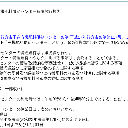
有機肥料供給センター条例施行規則
，
行方市玉造有機肥料供給センター条例
(平成17年行方市条例第117号
以下「有機肥料供給センター」という。)
の管理に関し必要な事項を定め
給センターの管理運営は，環境課が行う。
ンターの管理運営のうち次に掲げる事項は，委託することができる。
センターの管理
(総括的な事務は除く。)
及び機械の運転に関する事項
槽汚泥並びに家畜排せつ物の搬入に関する事項
給等の受付及び調整並びに有機肥料の散布及び引渡しに関する事項
収集車及び有機肥料散布車の運転に関する事項
13・一部改正)
センターの利用時間は，午前9時から午後4時30分までとする。
ただし
給センターの休業日は，次のとおりとする。
曜日
関する法律
(昭和23年法律第178号)
に規定する休日
月4日まで及び12月31日