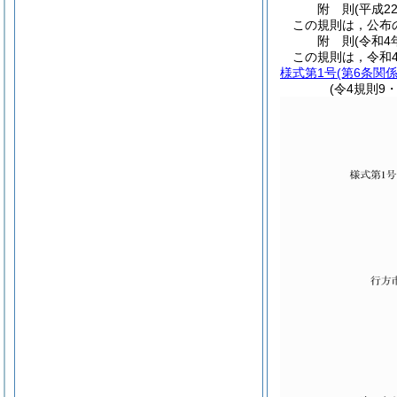
附
則
(平成2
この規則は，公布
附
則
(令和4
この規則は，令和
様式第1号
(第6条関係
(令4規則9