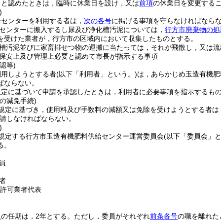
ると認めたときは，臨時に休業日を設け，又は
前項
の休業日を変更する
)
給センターを利用する者は，
次の各号
に掲げる事項を守らなければなら
センターに搬入するし尿及び浄化槽汚泥については，
行方市廃棄物の処
を受けた業者が，行方市の区域内において収集したものとする。
槽汚泥並びに家畜排せつ物の運搬に当たっては，それが飛散し，又は流
保安上及び管理上必要と認めて市長が指示する事項
認等)
利用しようとする者
(以下「利用者」という。)
は，あらかじめ玉造有機肥
ばならない。
規定に基づいて申請を承認したときは，利用者に必要事項を指示するも
の減免手続)
規定に基づき，使用料及び手数料の減額又は免除を受けようとする者は
請しなければならない。
)
規定する行方市玉造有機肥料供給センター運営委員会
(以下「委員会」と
る。
員
者
許可業者代表
の任期は，2年とする。
ただし，委員がそれぞれ
前条各号
の職を離れた