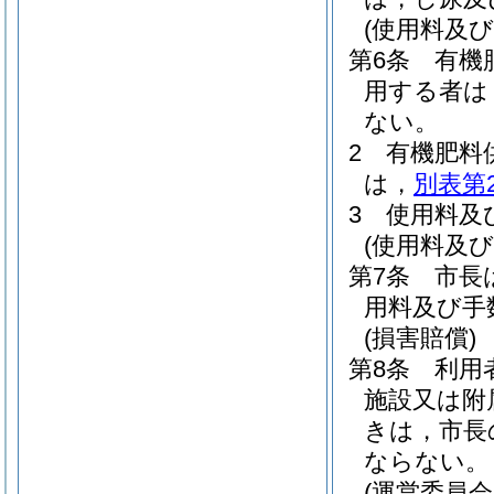
(使用料及び
第6条
有機
用する者は
ない。
2
有機肥料
は，
別表第
3
使用料及
(使用料及
第7条
市長
用料及び手
(損害賠償)
第8条
利用
施設又は附
きは，市長
ならない。
(運営委員会