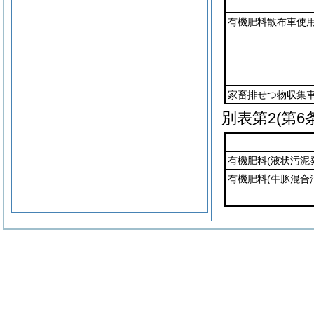
有機肥料散布車使
家畜排せつ物収集
別表第2
(第6
有機肥料
(液状汚泥
有機肥料
(牛豚混合