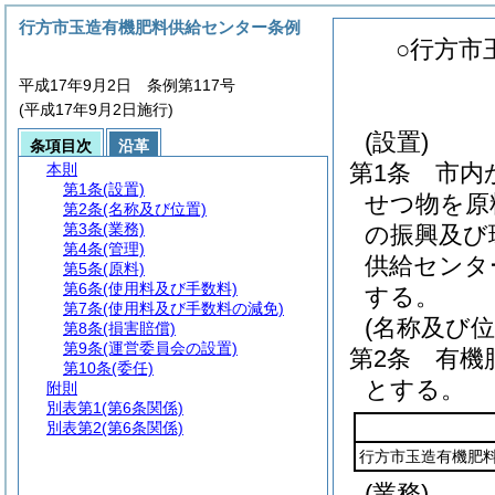
行方市玉造有機肥料供給センター条例
○行方市
平成17年9月2日 条例第117号
(平成17年9月2日施行)
(設置)
条項目次
沿革
第1条
市内
本則
第1条
(設置)
せつ物を原
第2条
(名称及び位置)
第3条
(業務)
の振興及び
第4条
(管理)
供給センタ
第5条
(原料)
第6条
(使用料及び手数料)
する。
第7条
(使用料及び手数料の減免)
(名称及び位
第8条
(損害賠償)
第9条
(運営委員会の設置)
第2条
有機
第10条
(委任)
とする。
附則
別表第1
(第6条関係)
別表第2
(第6条関係)
行方市玉造有機肥
(業務)