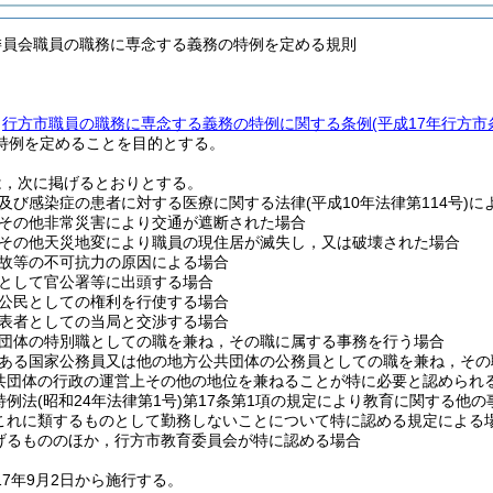
委員会職員の職務に専念する義務の特例を定める規則
，
行方市職員の職務に専念する義務の特例に関する条例
(平成17年行方市
特例を定めることを目的とする。
は，次に掲げるとおりとする。
及び感染症の患者に対する医療に関する法律
(平成10年法律第114号)
に
その他非常災害により交通が遮断された場合
その他天災地変により職員の現住居が滅失し，又は破壊された場合
故等の不可抗力の原因による場合
として官公署等に出頭する場合
公民としての権利を行使する場合
表者としての当局と交渉する場合
団体の特別職としての職を兼ね，その職に属する事務を行う場合
ある国家公務員又は他の地方公共団体の公務員としての職を兼ね，その
共団体の行政の運営上その他の地位を兼ねることが特に必要と認められ
特例法
(昭和24年法律第1号)
第17条第1項の規定により教育に関する他
これに類するものとして勤務しないことについて特に認める規定による
げるもののほか，行方市教育委員会が特に認める場合
17年9月2日から施行する。