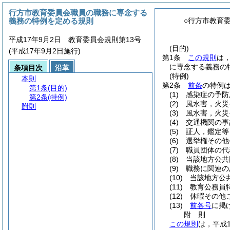
行方市教育委員会職員の職務に専念する
義務の特例を定める規則
○行方市教育
平成17年9月2日 教育委員会規則第13号
(目的)
(平成17年9月2日施行)
第1条
この規則
は
に専念する義務の
条項目次
沿革
(特例)
本則
第2条
前条
の特例
第1条
(目的)
(1)
感染症の予防
第2条
(特例)
(2)
風水害，火災
附則
(3)
風水害，火災
(4)
交通機関の事
(5)
証人，鑑定等
(6)
選挙権その他
(7)
職員団体の代
(8)
当該地方公共
(9)
職務に関連の
(10)
当該地方公
(11)
教育公務員
(12)
休暇その他
(13)
前各号
に掲
附
則
この規則
は，平成