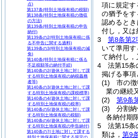
項に規定す
点)
第137条
(特別土地保有税の税額)
の猶予をす
第138条
(特別土地保有税の徴収
の方法)
認めるとき
第139条
(特別土地保有税の申告
付し，又は
納付)
第139条の2
(特別土地保有税に係
3
第8条第2
る不申告に関する過料)
いて準用す
第139条の3
(特別土地保有税の減
免)
て納付し，
第140条
(特別土地保有税に係る
4
法第15
不足税額等の納付手続)
第140条の2
(遊休土地に対して課
掲げる事項
する特別土地保有税の納税義務
(1)
市の徴
者等)
第140条の3
(遊休土地に対して課
業の継続
する特別土地保有税の課税標準)
第140条の4
(遊休土地に対して課
(2)
第9条
する特別土地保有税の税率)
(3)
分割納
第140条の5
(遊休土地に対して課
する特別土地保有税の税額)
各納付期
第140条の6
(遊休土地に対して課
5
法第15
する特別土地保有税の申告納付)
第140条の7
(土地に対して課する
類は，
第9
特別土地保有税に関する規定の