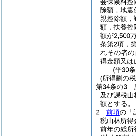
会保険料控
除額，地震
親控除額，
額，扶養控
額が2,5
条第2項，
れその者の
得金額又は
(平30
(所得割の税
第34条の3
及び課税山
額とする。
2
前項
の「
税山林所得
前年の総所