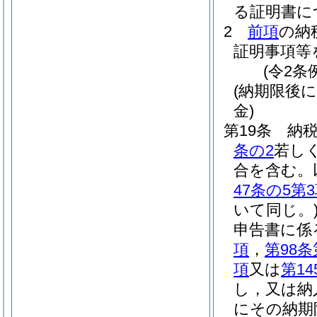
る証明書に
2
前項
の納
証明事項等
(令2条
(納期限後
金)
第19条
納
条の2
若し
合を含む。
47条の5第
いて同じ。
申告書に係
項
，
第98条
項
又は
第14
し，又は納
にその納期