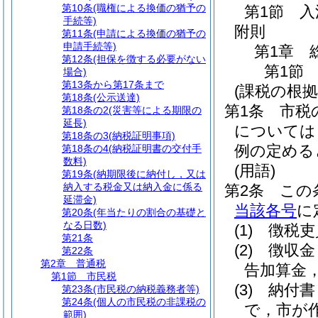
第10条
(職権による換価の猶予の
第1節
入
手続等)
附則
第11条
(申請による換価の猶予の
申請手続等)
第1章
第12条
(担保を徴する必要がない
第1節
場合)
第13条から第17条まで
(課税の根拠
第18条
(公示送達)
第1条
市税
第18条の2
(災害等による期限の
延長)
については
第18条の3
(納税証明事項)
例の定める
第18条の4
(納税証明書の交付手
数料)
(用語)
第19条
(納期限後に納付し，又は
納入する税金又は納入金に係る
第2条
この
延滞金)
当該各号
に
第20条
(年当たりの割合の基礎と
なる日数)
(1)
徴税吏
第21条
(2)
徴収金
第22条
第2章
普通税
告加算金
第1節
市民税
(3)
納付書
第23条
(市民税の納税義務者等)
第24条
(個人の市民税の非課税の
で，市が
範囲)