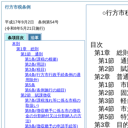
行方市税条例
○行方市
平成17年9月2日 条例第54号
(令和8年5月21日施行)
条項目次
沿革
目次
本則
第1章
総則
第1章
総
第1節
通則
第1条
(課税の根拠)
第1節
通
第2条
(用語)
第2節
賦
第3条
(税目)
第4条
(行方市行政手続条例の適
第2章
普
用除外)
第1節
市
第5条
第6条
(条例施行の細目)
第2節
固
第2節
賦課徴収
第3節
軽
第7条
(課税洩れ等に係る市税の
取扱い)
第4節
市
第8条
(徴収猶予に係る市の徴収
第5節
特
金の分割納付又は分割納入の方
法)
第3章
目
第9条
(徴収猶予の申請手続等)