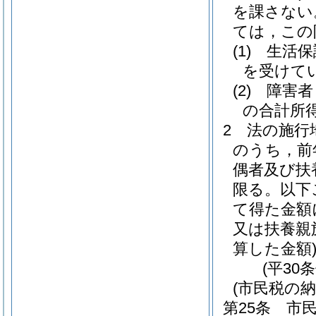
を課さない
ては，この
(1)
生活保
を受けて
(2)
障害者
の合計所得
2
法の施行
のうち，前
偶者及び扶
限る。以下
て得た金額
又は扶養親
算した金額
(平30
(市民税の納
第25条
市