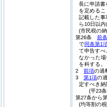
長に申請書
を定めるこ
記載した事
ら10日以
(市民税の
第26条
前条
で
同条第1
て申告すべ
なかった場
を科する。
2
前項
の過
3
第1項
の
定すべき納
(平23
第27条から
(均等割の税