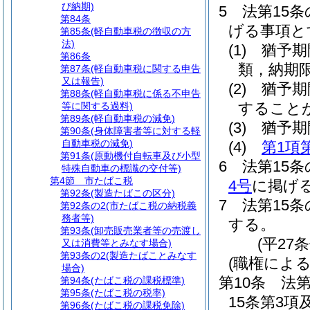
び納期)
5
法第15
第84条
げる事項と
第85条
(軽自動車税の徴収の方
法)
(1)
猶予期
第86条
類，納期
第87条
(軽自動車税に関する申告
又は報告)
(2)
猶予期
第88条
(軽自動車税に係る不申告
すること
等に関する過料)
第89条
(軽自動車税の減免)
(3)
猶予期
第90条
(身体障害者等に対する軽
自動車税の減免)
(4)
第1項
第91条
(原動機付自転車及び小型
6
法第15
特殊自動車の標識の交付等)
第4節
市たばこ税
4号
に掲げ
第92条
(製造たばこの区分)
7
法第15
第92条の2
(市たばこ税の納税義
務者等)
する。
第93条
(卸売販売業者等の売渡し
(平27
又は消費等とみなす場合)
第93条の2
(製造たばことみなす
(職権によ
場合)
第10条
法第
第94条
(たばこ税の課税標準)
第95条
(たばこ税の税率)
15条第3
第96条
(たばこ税の課税免除)