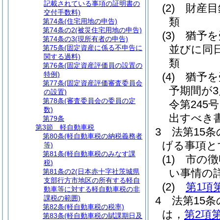
記載されている事項の証明書の
(2)
財産目
交付手数料)
類
第74条
(住宅用地の申告)
第74条の2
(被災住宅用地の申告)
(3)
猶予を
第74条の3
(現所有者の申告)
並びに同
第75条
(固定資産に係る不申告に
関する過料)
類
第76条
(固定資産評価員の設置の
特例)
(4)
猶予を
第77条
(固定資産評価審査委員会
予期間が
の設置)
第78条
(審査委員会の委員の定
令第245
数)
出すべき
第79条
第3節
軽自動車税
3
法第15
第80条
(軽自動車税の納税義務者
げる事項と
等)
第81条
(軽自動車税のみなす課
(1)
市の徴
税)
い事情の
第81条の2
(日本赤十字社茨城県
支部行方市地区の所有する軽自
(2)
第1項
動車等に対する軽自動車税の非
課税の範囲)
4
法第15
第82条
(軽自動車税の税率)
は，
第2項
第83条
(軽自動車税の賦課期日及