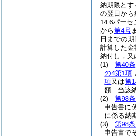
納期限とす
の翌日から
14.6パー
から
第4号
日までの期
計算した金
納付し，又
(1)
第40条
の4第1項
項
又は
第1
額 当該
(2)
第98
申告書に
に係る納
(3)
第98
申告書で