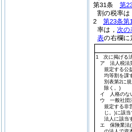
第31条
第2
割の税率は，
2
第23条第
率は，
次の
表
の右欄に
1 次に掲げる
ア 法人税法第
規定する公益
均等割を課
別表第2に
除く。)
イ 人格のな
ウ 一般社団
規定する非
じ。)
に該当
法人に該当
エ 保険業法
の法人で資