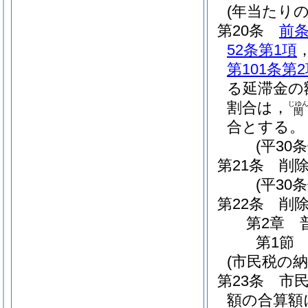
(年当たり
第20条
前
52条第1項
第101条第
る延滞金の
割合は，
じゆ
閏
合とする。
(平30
第21条
削
(平30条
第22条
削
第2章
第1節
(市民税の納
第23条
市
額の合算額