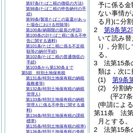
第97条
(たばこ税の徴収の方法)
予に係る金
第98条
(たばこ税の申告納付の手
ない事情が
続)
第99条
(製造たばこの返還があっ
る月)
に分
た場合における控除等)
2
第8条第2
第100条
(納期限の延長の申請)
第100条の2
(たばこ税に係る不申
いて読み替
告に関する過料)
り，分割し
第101条
(たばこ税に係る不足税
額等の納付手続)
る。
第102条
(たばこ税の普通徴収の
3
法第15
手続)
第103条から第130条まで
類は，次に
第5節
特別土地保有税
第131条
(特別土地保有税の納税
(1)
第9条
義務者等)
(2)
分割納
第132条
(特別土地保有税の納税
管理人)
(平27
第133条
(特別土地保有税の納税
(申請によ
管理人に係る不申告に関する過
料)
第11条
法第
第134条
(特別土地保有税の課税
月とする。
標準)
第135条
(特別土地保有税の税率)
2
法第15条
第136条
(特別土地保有税の免税