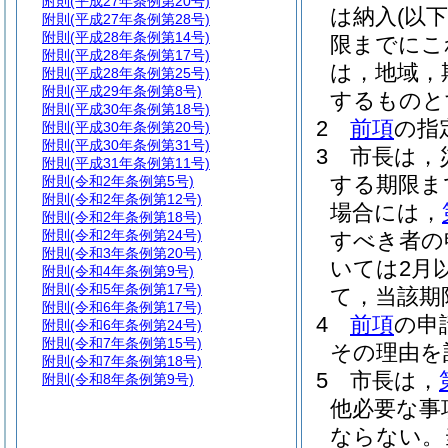
附則
(平成27年条例第20号)
は納入
(以
附則
(平成27年条例第28号)
附則
(平成28年条例第14号)
限までにこ
附則
(平成28年条例第17号)
は，地域，
附則
(平成28年条例第25号)
附則
(平成29年条例第8号)
するものと
附則
(平成30年条例第18号)
2
前項
の指
附則
(平成30年条例第20号)
附則
(平成30年条例第31号)
3
市長は，
附則
(平成31年条例第11号)
する期限ま
附則
(令和2年条例第5号)
附則
(令和2年条例第12号)
場合には，
附則
(令和2年条例第18号)
附則
(令和2年条例第24号)
すべき者の
附則
(令和3年条例第20号)
いては2月
附則
(令和4年条例第9号)
附則
(令和5年条例第17号)
て，当該期
附則
(令和6年条例第17号)
4
前項
の申
附則
(令和6年条例第24号)
附則
(令和7年条例第15号)
その理由を
附則
(令和7年条例第18号)
5
市長は，
附則
(令和8年条例第9号)
他必要な事
ならない。