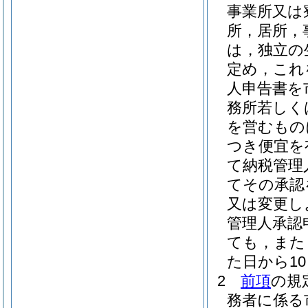
事業所又は
所，居所，
は，独立の
定め，これ
人申告書を
務所若しく
を営むもの
つき便宜を
て納税管理
てその承認
又は変更し
管理人承認
ても，また
た日から1
2
前項
の規
務者に係る