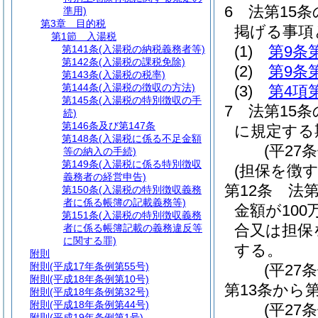
6
法第15
準用)
第3章
目的税
掲げる事項
第1節
入湯税
(1)
第9条
第141条
(入湯税の納税義務者等)
第142条
(入湯税の課税免除)
(2)
第9条
第143条
(入湯税の税率)
第144条
(入湯税の徴収の方法)
(3)
第4項
第145条
(入湯税の特別徴収の手
7
法第15条
続)
第146条及び第147条
に規定する
第148条
(入湯税に係る不足金額
(平27
等の納入の手続)
第149条
(入湯税に係る特別徴収
(担保を徴
義務者の経営申告)
第12条
法
第150条
(入湯税の特別徴収義務
者に係る帳簿の記載義務等)
金額が10
第151条
(入湯税の特別徴収義務
合又は担保
者に係る帳簿記載の義務違反等
に関する罪)
する。
附則
附則
(平成17年条例第55号)
(平27
附則
(平成18年条例第10号)
第13条から
附則
(平成18年条例第32号)
附則
(平成18年条例第44号)
(平27条
附則
(平成19年条例第1号)