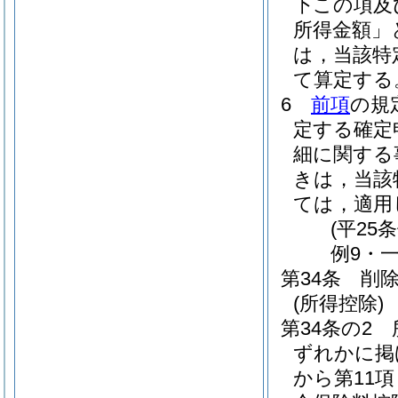
下この項及
所得金額」
は，当該特
て算定する
6
前項
の規
定する確定
細に関する
きは，当該
ては，適用
(平25
例9・一
第34条
削
(所得控除)
第34条の2
ずれかに掲
から第11