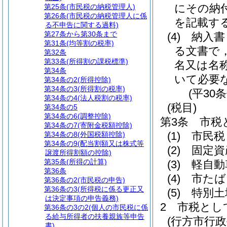
にその納
第25条
(市民税の納税管理人)
第26条
(市民税の納税管理人に係
を記載す
る不申告に関する過料)
第27条から第30条まで
(4)
納入書
第31条
(均等割の税率)
る文書で
第32条
第33条
(所得割の課税標準)
名又は名
第34条
いて必要
第34条の2
(所得控除)
第34条の3
(所得割の税率)
(平30
第34条の4
(法人税割の税率)
(税目)
第34条の5
第34条の6
(調整控除)
第3条
市税
第34条の7
(寄附金税額控除)
(1)
市民税
第34条の8
(外国税額控除)
第34条の9
(配当割額又は株式等
(2)
固定資
譲渡所得割額の控除)
第35条
(所得の計算)
(3)
軽自動
第36条
(4)
市たば
第36条の2
(市民税の申告)
第36条の3
(所得税に係る更正又
(5)
特別土
は決定事項の申告義務)
2
市税とし
第36条の3の2
(個人の市民税に係
る給与所得者の扶養親族等申告
(行方市行
書)