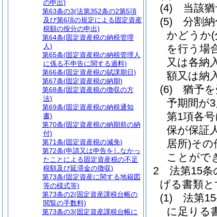
の申出)
(4)
当該猶
第63条の3
(法第352条の2第5項
(5)
分割納
及び第6項の規定による固定資産
税額の按分の申出)
かどうか
第64条
(固定資産税の納税管理
人)
を行う場
第65条
(固定資産税の納税管理人
又は各納
に係る不申告に関する過料)
第66条
(固定資産税の賦課期日)
額又は納
第67条
(固定資産税の納期)
(6)
猶予を
第68条
(固定資産税の徴収の方
法)
予期間が
第69条
(固定資産税の納税通知
第1項各
書)
第70条
(固定資産税の納期前の納
保が保証
付)
居所)
その
第71条
(固定資産税の減免)
第72条
(申請又は申告をしなかっ
ことがで
たことによる固定資産税の不足
税額及び延滞金の徴収)
2
法第15
第73条
(固定資産に関する地籍図
げる書類と
等の様式等)
第73条の2
(固定資産課税台帳の
(1)
法第1
閲覧の手数料)
に足りる
第73条の3
(固定資産課税台帳に