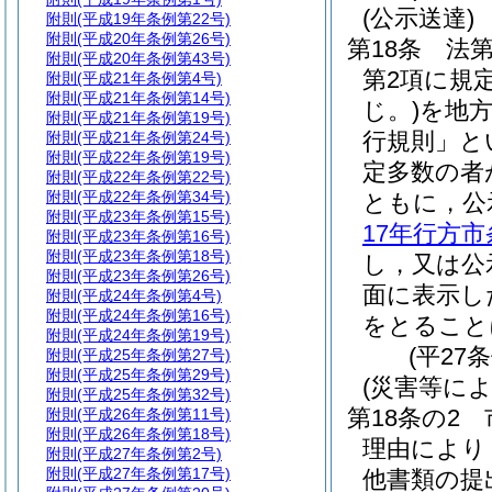
(公示送達)
附則
(平成19年条例第22号)
附則
(平成20年条例第26号)
第18条
法第
附則
(平成20年条例第43号)
第2項に規
附則
(平成21年条例第4号)
附則
(平成21年条例第14号)
じ。)
を地
附則
(平成21年条例第19号)
行規則」と
附則
(平成21年条例第24号)
附則
(平成22年条例第19号)
定多数の者
附則
(平成22年条例第22号)
附則
(平成22年条例第34号)
ともに，公
附則
(平成23年条例第15号)
17年行方市
附則
(平成23年条例第16号)
附則
(平成23年条例第18号)
し，又は公
附則
(平成23年条例第26号)
面に表示し
附則
(平成24年条例第4号)
附則
(平成24年条例第16号)
をとること
附則
(平成24年条例第19号)
(平27
附則
(平成25年条例第27号)
附則
(平成25年条例第29号)
(災害等に
附則
(平成25年条例第32号)
第18条の2
附則
(平成26年条例第11号)
附則
(平成26年条例第18号)
理由により
附則
(平成27年条例第2号)
附則
(平成27年条例第17号)
他書類の提