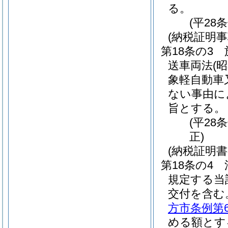
る。
(平28
(納税証明事
第18条の3
送車両法
(
象軽自動車
ない事由に
旨とする。
(平28
正)
(納税証明
第18条の4
規定する当
交付を含む
方市条例第
める額とす