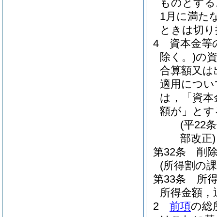
ものとする
1月に満た
ときは切り
4
資本金等
除く。)
の
合算額又は
適用につい
は，「資本
額が」とす
(平22
部改正)
第32条
削
(所得割の課
第33条
所
所得金額，
2
前項
の総