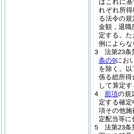
はこれに基
れぞれ所得
る法令の規
金額，退職
定する。
た
例によらな
3
法第23
条の9
にお
を除く。以
係る総所得
して算定す
4
前項
の規
定する確定
項その他施
定配当等に
5
法第23