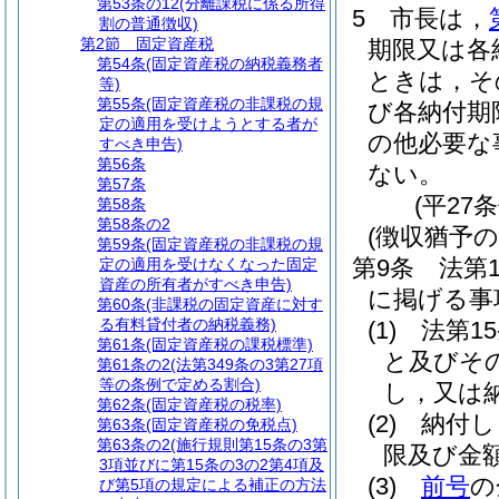
第53条の12
(分離課税に係る所得
5
市長は，
割の普通徴収)
第2節
固定資産税
期限又は各
第54条
(固定資産税の納税義務者
ときは，そ
等)
第55条
(固定資産税の非課税の規
び各納付期
定の適用を受けようとする者が
の他必要な
すべき申告)
第56条
ない。
第57条
(平27
第58条
第58条の2
(徴収猶予の
第59条
(固定資産税の非課税の規
第9条
法第
定の適用を受けなくなった固定
資産の所有者がすべき申告)
に掲げる事
第60条
(非課税の固定資産に対す
る有料貸付者の納税義務)
(1)
法第1
第61条
(固定資産税の課税標準)
と及びそ
第61条の2
(法第349条の3第27項
等の条例で定める割合)
し，又は
第62条
(固定資産税の税率)
(2)
納付し
第63条
(固定資産税の免税点)
第63条の2
(施行規則第15条の3第
限及び金
3項並びに第15条の3の2第4項及
(3)
前号
の
び第5項の規定による補正の方法