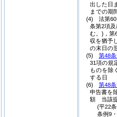
出した日
までの期
(4)
法第6
条第2項及
む。)
，第
収を猶予
の末日の
(5)
第48
31項の規
ものを除く
する日
(6)
第48
申告書を除
額 当該
(平22
条例9