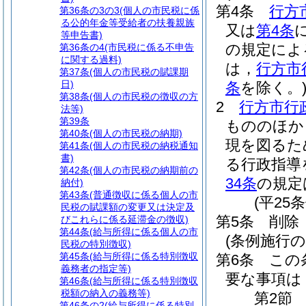
第4条
行方
第36条の3の3
(個人の市民税に係
る公的年金等受給者の扶養親族
又は
第4条
等申告書)
の規定によ
第36条の4
(市民税に係る不申告
に関する過料)
は，
行方市
第37条
(個人の市民税の賦課期
日)
条
を除く。
第38条
(個人の市民税の徴収の方
2
行方市行
法等)
第39条
もののほか
第40条
(個人の市民税の納期)
現を図るた
第41条
(個人の市民税の納税通知
書)
る行政指導
第42条
(個人の市民税の納期前の
34条
の規定
納付)
第43条
(普通徴収に係る個人の市
(平25
民税の賦課額の変更又は決定及
第5条
削除
びこれらに係る延滞金の徴収)
第44条
(給与所得に係る個人の市
(条例施行の
民税の特別徴収)
第45条
(給与所得に係る特別徴収
第6条
この
義務者の指定等)
要な事項は
第46条
(給与所得に係る特別徴収
税額の納入の義務等)
第2節
第46条の2
(給与所得に係る特別