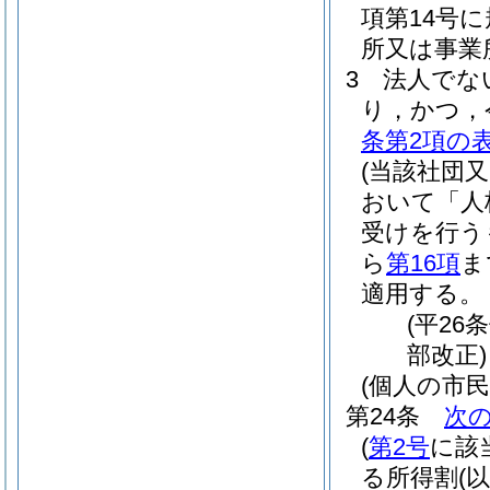
項第14号
所又は事業
3
法人でな
り，かつ，
条第2項の
(当該社団
おいて「人
受けを行う
ら
第16項
ま
適用する。
(平26
部改正)
(個人の市
第24条
次
(
第2号
に該
る所得割
(