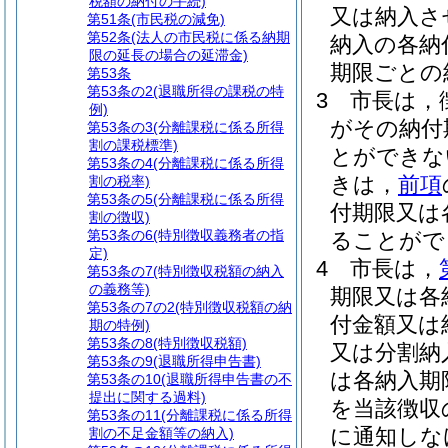
税額の納付の手続)
又は納入さ
第51条
(市民税の減免)
第52条
(法人の市民税に係る納期
納入の各納
限の延長の場合の延滞金)
期限ごとの
第53条
第53条の2
(退職所得の課税の特
3
市長は，
例)
がその納付
第53条の3
(分離課税に係る所得
割の課税標準)
とができな
第53条の4
(分離課税に係る所得
きは，
前項
割の税率)
第53条の5
(分離課税に係る所得
付期限又は
割の徴収)
第53条の6
(特別徴収義務者の指
ることがで
定)
4
市長は，
第53条の7
(特別徴収税額の納入
の義務等)
期限又は各
第53条の7の2
(特別徴収税額の納
付金額又は
期の特例)
第53条の8
(特別徴収税額)
又は分割納
第53条の9
(退職所得申告書)
は各納入期
第53条の10
(退職所得申告書の不
提出に関する過料)
を当該徴収
第53条の11
(分離課税に係る所得
に通知しな
割の不足金額等の納入)