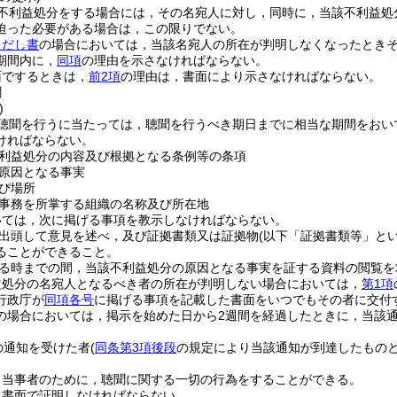
不利益処分をする場合には，その名宛人に対し，同時に，当該不利益処
迫った必要がある場合は，この限りでない。
ただし書
の場合においては，当該名宛人の所在が判明しなくなったとき
期間内に，
同項
の理由を示さなければならない。
面でするときは，
前2項
の理由は，書面により示さなければならない。
聞
)
聴聞を行うに当たっては，聴聞を行うべき期日までに相当な期間をおい
ければならない。
利益処分の内容及び根拠となる条例等の条項
原因となる事実
び場所
事務を所掌する組織の名称及び所在地
いては，次に掲げる事項を教示しなければならない。
出頭して意見を述べ，及び証拠書類又は証拠物
(以下「証拠書類等」とい
ることができること。
る時までの間，当該不利益処分の原因となる事実を証する資料の閲覧を
益処分の名宛人となるべき者の所在が判明しない場合においては，
第1項
行政庁が
同項各号
に掲げる事項を記載した書面をいつでもその者に交付
の場合においては，掲示を始めた日から2週間を経過したときに，当該
の通知を受けた者
(
同条第3項後段
の規定により当該通知が到達したものと
。
，当事者のために，聴聞に関する一切の行為をすることができる。
，書面で証明しなければならない。