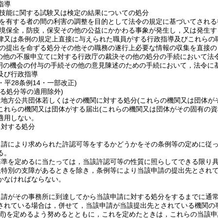
指導
技能に関する試験又は検定の結果についての処分
を有する者の間の利害の調整を目的として法令の規定に基づいてされる
境保全，防疫，保安その他の公益にかかわる事象が発生し，又は発生す
律又は条例の規定上直接に与えられた職員がする行政指導及びこれらの
の提出を命ずる処分その他その職務の遂行上必要な情報の収集を直接の
の他の不服申立てに対する行政庁の裁決その他の処分の手続において法
明の機会の付与の手続その他の意見陳述のための手続において，法令に
及び行政指導
2・平28条例14・一部改正)
る処分等の適用除外)
は地方公共団体若しくはその機関に対する処分
(これらの機関又は団体が
これらの機関又は団体がする届出
(これらの機関又は団体がその固有の
適用しない。
に対する処分
申請により求められた許認可等をするかどうかをその条例等の定めに従
る。
基準を定めるに当たっては，当該許認可等の性質に照らしてできる限り
上特別の支障があるときを除き，条例等により当該申請の提出先とされ
かなければならない。
申請がその事務所に到達してから当該申請に対する処分をするまでに通
されている場合は，併せて，当該申請が当該提出先とされている機関の
)
を定めるよう努めるとともに，これを定めたときは，これらの当該申