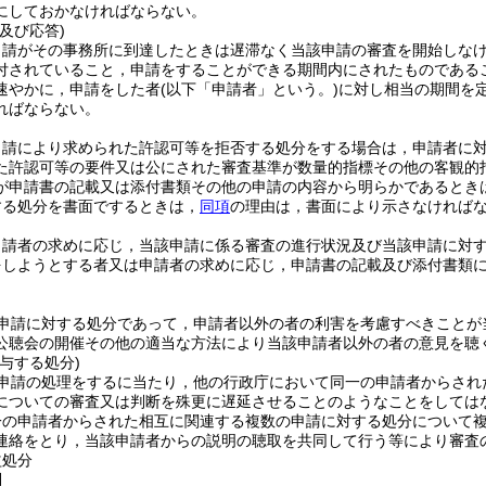
にしておかなければならない。
及び応答)
申請がその事務所に到達したときは遅滞なく当該申請の審査を開始しな
付されていること，申請をすることができる期間内にされたものである
速やかに，申請をした者
(以下「申請者」という。)
に対し相当の期間を
ればならない。
申請により求められた許認可等を拒否する処分をする場合は，申請者に
た許認可等の要件又は公にされた審査基準が数量的指標その他の客観的
が申請書の記載又は添付書類その他の申請の内容から明らかであるとき
する処分を書面でするときは，
同項
の理由は，書面により示さなければ
申請者の求めに応じ，当該申請に係る審査の進行状況及び当該申請に対
をしようとする者又は申請者の求めに応じ，申請書の記載及び添付書類
申請に対する処分であって，申請者以外の者の利害を考慮すべきことが
公聴会の開催その他の適当な方法により当該申請者以外の者の意見を聴
与する処分)
申請の処理をするに当たり，他の行政庁において同一の申請者からされ
についての審査又は判断を殊更に遅延させることのようなことをしては
一の申請者からされた相互に関連する複数の申請に対する処分について
連絡をとり，当該申請者からの説明の聴取を共同して行う等により審査
益処分
則