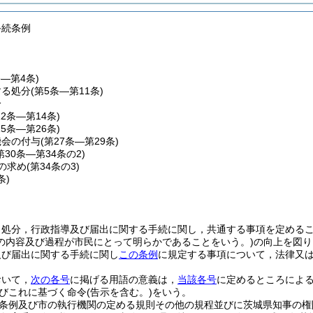
手続条例
条―第4条)
する処分
(第5条―第11条)
分
12条―第14条)
15条―第26条)
機会の付与
(第27条―第29条)
第30条―第34条の2)
の求め
(第34条の3)
条)
，処分，行政指導及び届出に関する手続に関し，共通する事項を定める
の内容及び過程が市民にとって明らかであることをいう。)
の向上を図り
及び届出に関する手続に関し
この条例
に規定する事項について，法律又
おいて，
次の各号
に掲げる用語の意義は，
当該各号
に定めるところによ
びこれに基づく命令
(告示を含む。)
をいう。
条例及び市の執行機関の定める規則その他の規程並びに茨城県知事の権