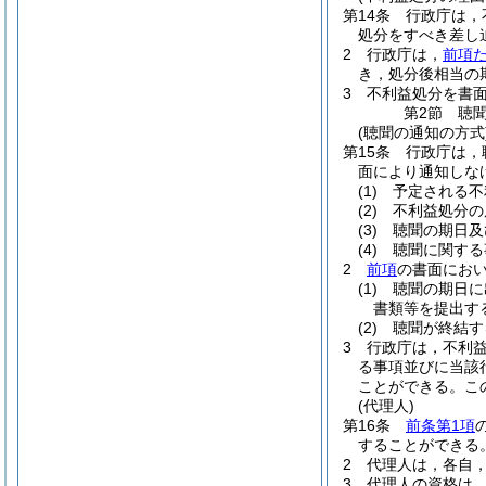
第14条
行政庁は，
処分をすべき差し
2
行政庁は，
前項
き，処分後相当の
3
不利益処分を書
第2節
聴
(聴聞の通知の方式
第15条
行政庁は，
面により通知しな
(1)
予定される不
(2)
不利益処分の
(3)
聴聞の期日及
(4)
聴聞に関する
2
前項
の書面にお
(1)
聴聞の期日に
書類等を提出す
(2)
聴聞が終結す
3
行政庁は，不利
る事項並びに当該
ことができる。
こ
(代理人)
第16条
前条第1項
することができる
2
代理人は，各自
3
代理人の資格は