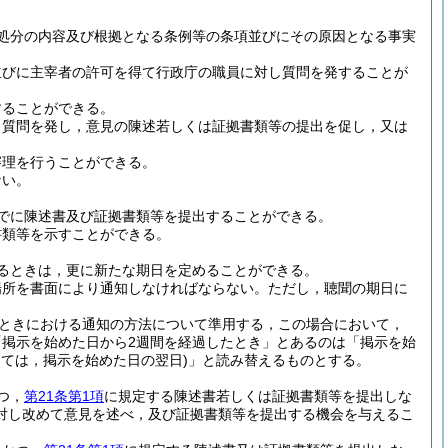
処分の内容及び根拠となる条例等の条項並びにその原因となる事実
並びに主宰者の許可を得て行政庁の職員に対し質問を発することが
することができる。
し質問を発し，意見の陳述若しくは証拠書類等の提出を促し，又は
審理を行うことができる。
ない。
でに陳述書及び証拠書類等を提出することができる。
書類等を示すことができる。
るときは，更に新たな期日を定めることができる。
場所を書面により通知しなければならない。
ただし，聴聞の期日に
。
ときにおける通知の方法について準用する，この場合において，
掲示を始めた日から2週間を経過したとき」とあるのは「掲示を始
っては，掲示を始めた日の翌日)
」と読み替えるものとする。
つ，
第21条第1項
に規定する陳述書若しくは証拠書類等を提出しな
対し改めて意見を述べ，及び証拠書類等を提出する機会を与えるこ