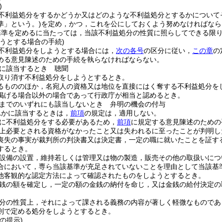
)
不利益処分をするかどうか又はどのような不利益処分とするかについて
準」という。)
を定め，かつ，これを公にしておくよう努めなければなら
基準を定めるに当たっては，当該不利益処分の性質に照らしてできる限
うとする場合の手続)
不利益処分をしようとする場合には，
次の各号
の区分に従い，
この章
の
める意見陳述のための手続を執らなければならない。
に該当するとき 聴聞
取り消す不利益処分をしようとするとき。
るもののほか，名宛人の資格又は地位を直接にはく奪する不利益処分を
掲げる場合以外の場合であって行政庁が相当と認めるとき。
までのいずれにも該当しないとき 弁明の機会の付与
れかに該当するときは，
前項
の規定は，適用しない。
に不利益処分をする必要があるため，
前項
に規定する意見陳述のための
上必要とされる資格がなかったこと又は失われるに至ったことが判明し
喪失の事実が裁判所の判決書又は決定書，一定の職に就いたことを証す
するとき。
設備の設置，維持若しくは管理又は物の製造，販売その他の取扱いにつ
合において，専ら当該基準が充足されていないことを理由として当該基
他客観的な認定方法によって確認されたものをしようとするとき。
銭の額を確定し，一定の額の金銭の納付を命じ，又は金銭の給付決定の
分の性質上，それによって課される義務の内容が著しく軽微なものであ
則で定める処分をしようとするとき。
の提示)