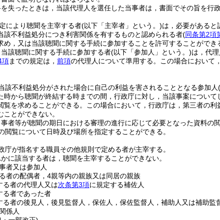
格を失ったときは，当該代理人を選任した当事者は，書面でその旨を行
定により聴聞を主宰する者
(以下「主宰者」という。)
は，必要があると
当該不利益処分につき利害関係を有するものと認められる者
(
同条第2項
求め，又は当該聴聞に関する手続に参加することを許可することができ
り当該聴聞に関する手続に参加する者
(以下「参加人」という。)
は，代理
4項
までの規定は，
前項
の代理人について準用する。
この場合において
。
当該不利益処分がされた場合に自己の利益を害されることとなる参加人
た時から聴聞が終結する時までの間，行政庁に対し，当該事案について
閲覧を求めることができる。
この場合において，行政庁は，第三者の利
むことができない。
当事者等が聴聞の期日における審理の進行に応じて必要となった資料の
の閲覧について日時及び場所を指定することができる。
政庁が指名する職員その他規則で定める者が主宰する。
れかに該当する者は，聴聞を主宰することができない。
事者又は参加人
る者の配偶者，4親等内の親族又は同居の親族
する者の代理人又は
次条第3項
に規定する補佐人
する者であった者
する者の後見人，後見監督人，保佐人，保佐監督人，補助人又は補助監
関係人