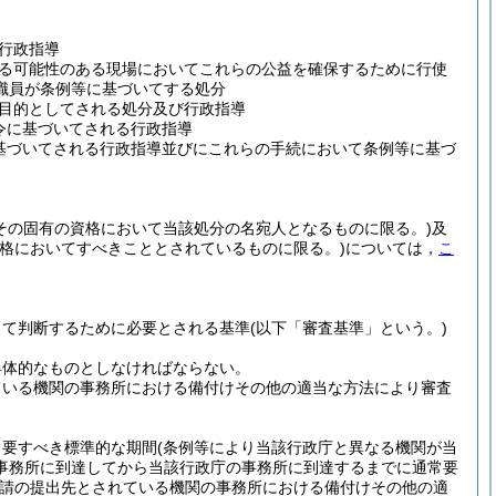
行政指導
る可能性のある現場においてこれらの公益を確保するために行使
職員が条例等に基づいてする処分
目的としてされる処分及び行政指導
令に基づいてされる行政指導
基づいてされる行政指導並びにこれらの手続において条例等に基づ
その固有の資格において当該処分の名宛人となるものに限る。)
及
資格においてすべきこととされているものに限る。)
については，
こ
って判断するために必要とされる基準
(以下「審査基準」という。)
具体的なものとしなければならない。
ている機関の事務所における備付けその他の適当な方法により審査
常要すべき標準的な期間
(条例等により当該行政庁と異なる機関が当
事務所に到達してから当該行政庁の事務所に到達するまでに通常要
請の提出先とされている機関の事務所における備付けその他の適