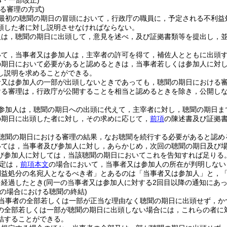
14・一部改正)
る審理の方式)
最初の聴聞の期日の冒頭において，行政庁の職員に，予定される不利益
頭した者に対し説明させなければならない。
人は，聴聞の期日に出頭して，意見を述べ，及び証拠書類等を提出し，
いて，当事者又は参加人は，主宰者の許可を得て，補佐人とともに出頭
の期日において必要があると認めるときは，当事者若しくは参加人に対
し説明を求めることができる。
者又は参加人の一部が出頭しないときであっても，聴聞の期日における
ける審理は，行政庁が公開することを相当と認めるときを除き，公開し
参加人は，聴聞の期日への出頭に代えて，主宰者に対し，聴聞の期日ま
の期日に出頭した者に対し，その求めに応じて，
前項
の陳述書及び証拠
聴聞の期日における審理の結果，なお聴聞を続行する必要があると認め
いては，当事者及び参加人に対し，あらかじめ，次回の聴聞の期日及び
び参加人に対しては，当該聴聞の期日においてこれを告知すれば足りる
定は，
前項本文
の場合において，当事者又は参加人の所在が判明しない
利益処分の名宛人となるべき者」とあるのは「当事者又は参加人」と，「
を経過したとき
(同一の当事者又は参加人に対する2回目以降の通知にあ
等の場合における聴聞の終結)
当事者の全部若しくは一部が正当な理由なく聴聞の期日に出頭せず，か
の全部若しくは一部が聴聞の期日に出頭しない場合には，これらの者に
結することができる。