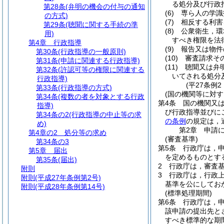
る処分及び行政
第28条
(弁明の機会の付与の通知
(6)
専ら人の学識
の方式)
(7)
相反する利害
第29条
(聴聞に関する手続の準
(8)
公衆衛生，環
用)
すべき権限を法
第4章
行政指導
(9)
報告又は物件
第30条
(行政指導の一般原則)
(10)
審査請求そ
第31条
(申請に関連する行政指導)
(11)
聴聞又は弁
第32条
(許認可等の権限に関連する
いてされる処分
行政指導)
(平27条例
第33条
(行政指導の方式)
(国の機関等に対す
第34条
(複数の者を対象とする行政
第4条
国の機関又
指導)
び行政指導並びに
第34条の2
(行政指導の中止等の求
の条例
の規定は，
め)
第2章
申請
第4章の2
処分等の求め
(審査基準)
第34条の3
第5条
行政庁は，
第5章
届出
を定めるものとす
第35条
(届出)
2
行政庁は，審査
附則
3
行政庁は，行政
附則
(平成27年条例第2号)
基準を公にしてお
附則
(平成28年条例第14号)
(標準処理期間)
第6条
行政庁は，
該申請の提出先と
すべき標準的な期間