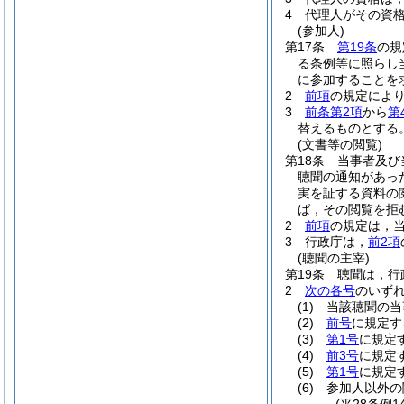
4
代理人がその資
(参加人)
第17条
第19条
の規
る条例等に照らし
に参加することを
2
前項
の規定によ
3
前条第2項
から
第
替えるものとする
(文書等の閲覧)
第18条
当事者及び
聴聞の通知があっ
実を証する資料の
ば，その閲覧を拒
2
前項
の規定は，
3
行政庁は，
前2項
(聴聞の主宰)
第19条
聴聞は，行
2
次の各号
のいず
(1)
当該聴聞の当
(2)
前号
に規定す
(3)
第1号
に規定
(4)
前3号
に規定
(5)
第1号
に規定
(6)
参加人以外の