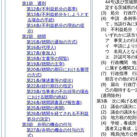
44号)
及び茨城
第1節
通則
定する茨城県の
第12条
(不利益処分の基準)
(3)
処分 行政庁
第13条
(不利益処分をしようとす
(4)
申請 条例等
る場合の手続)
て，当該行為に
第14条
(不利益処分の理由の提
(5)
不利益処分 
示)
いずれかに該当
第2節
聴聞
ア
事実上の行
第15条
(聴聞の通知の方式)
イ
申請により
第16条
(代理人)
ウ
名宛人とな
第17条
(参加人)
エ
許認可等の
第18条
(文書等の閲覧)
(6)
行政機関 地
第19条
(聴聞の主宰)
に属する機関又
第20条
(聴聞の期日における審理
(7)
行政指導 行
の方式)
助言その他の行
第21条
(陳述書等の提出)
(8)
届出 行政庁
第22条
(続行期日の指定)
己の期待する一
第23条
(当事者の不出頭等の場合
(適用除外)
における聴聞の終結)
第3条
次に掲げる
第24条
(聴聞調書及び報告書)
(1)
議会の議決に
第25条
(聴聞の再開)
(2)
議会の議決を
第26条
(聴聞を経てされる不利益
(3)
地方税の犯則
処分の決定)
(4)
学校，養成所
第3節
弁明の機会の付与
護者又は養成，
第27条
(弁明の機会の付与の方
(5)
職員
(地方公
式)