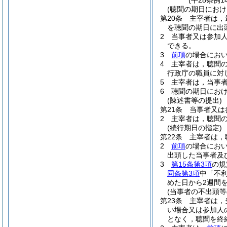
(平28条例
(聴聞の期日におけ
第20条
主宰者は，
を聴聞の期日に出
2
当事者又は参加
できる。
3
前項
の場合にお
4
主宰者は，聴聞
行政庁の職員に対
5
主宰者は，当事
6
聴聞の期日にお
(陳述書等の提出)
第21条
当事者又は
2
主宰者は，聴聞
(続行期日の指定)
第22条
主宰者は，
2
前項
の場合にお
出頭した当事者及
3
第15条第3項
の規
同条第3項
中「不
めた日から2週間
(当事者の不出頭
第23条
主宰者は，
い場合又は参加人
となく，聴聞を終