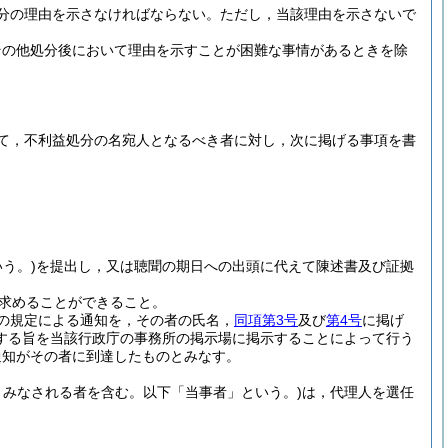
分の理由を示さなければならない。
ただし，当該理由を示さないで
その他処分後において理由を示すことが困難な事情があるときを除
て，不利益処分の名宛人となるべき者に対し，次に掲げる事項を書
う。)
を提出し，又は聴聞の期日への出頭に代えて陳述書及び証拠
求めることができること。
の規定による通知を，その者の氏名，
同項第3号
及び
第4号
に掲げ
する旨を当該行政庁の事務所の掲示場に掲示することによって行う
通知がその者に到達したものとみなす。
みなされる者を含む。以下「当事者」という。)
は，代理人を選任