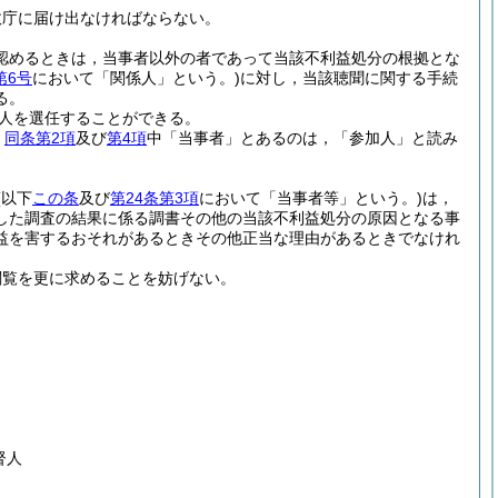
政庁に届け出なければならない。
認めるときは，当事者以外の者であって当該不利益処分の根拠とな
第6号
において「関係人」という。)
に対し，当該聴聞に関する手続
る。
人を選任することができる。
，
同条第2項
及び
第4項
中「当事者」とあるのは，「参加人」と読み
(以下
この条
及び
第24条第3項
において「当事者等」という。)
は，
した調査の結果に係る調書その他の当該不利益処分の原因となる事
益を害するおそれがあるときその他正当な理由があるときでなけれ
閲覧を更に求めることを妨げない。
督人