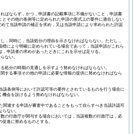
ければならず，かつ，申請書の記載事項に不備がないこと，申請書
ことその他の条例等に定められた申請の形式上の要件に適合しない
定めて当該申請の補正を求め，又は当該申請により求められた許認
対し，同時に，当該処分の理由を示さなければならない。
ただし，
指標により明確に定められている場合であって，当該申請がこれら
は，申請者の求めがあったときにこれを示せば足りる。
ならない。
する処分の時期の見通しを示すよう努めなければならない。
に関する事項その他の申請に必要な情報の提供に努めなければなら
当該条例等において許認可等の要件とされているものを行う場合に
く機会を設けるよう努めなければならない。
た関連する申請が審査中であることをもって自らすべき当該許認可
ならない。
複数の行政庁が関与する場合においては，当該複数の行政庁は，必
の促進に努めるものとする。