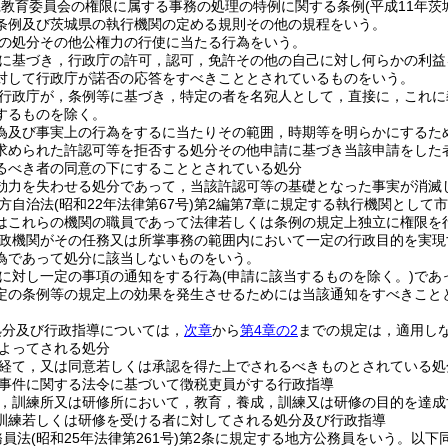
県教育委員会の権限に属する事務の処理の特例に関する条例
(平成11年茨
条例及び茨城県の執行機関の定める規則その他の規程をいう。
の処分その他公権力の行使に当たる行為をいう。
に基づき，行政庁の許可，認可，免許その他の自己に対し何らかの利益
対して行政庁が諾否の応答をすべきこととされているものをいう。
行政庁が，条例等に基づき，特定の者を名宛人として，直接に，これに
するものを除く。
為及び事実上の行為をするに当たりその範囲，時期等を明らかにするた
求められた許認可等を拒否する処分その他申請に基づき当該申請をした
るべき者の同意の下にすることとされている処分
効力を失わせる処分であって，当該許認可等の基礎となった事実が消滅
方自治法
(昭和22年法律第67号)
第2編第7章に規定する執行機関として
はこれらの機関の職員であって法律若しくは条例の規定上独立に権限を
政機関がその任務又は所掌事務の範囲内において一定の行政目的を実現
為であって処分に該当しないものをいう。
に対し一定の事項の通知をする行為
(申請に該当するものを除く。)
であ
定の条例等の規定上の効果を発生させるためには当該通知をすべきこと
処分及び行政指導については，
次章
から
第4章の2
までの規定は，適用し
よってされる処分
経て，又は同意若しくは承認を得た上でされるべきものとされている処
事件に関する法令に基づいて徴税吏員がする行政指導
，訓練所又は研修所において，教育，養成，訓練又は研修の目的を達成
訓練若しくは研修を受ける者に対してされる処分及び行政指導
務員法
(昭和25年法律第261号)
第2条に規定する地方公務員をいう。以下同