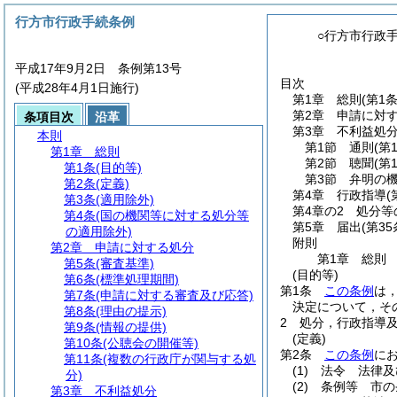
行方市行政手続条例
○行方市行政
平成17年9月2日 条例第13号
目次
(平成28年4月1日施行)
第1章
総則
(第1
第2章
申請に対
条項目次
沿革
第3章
不利益処
本則
第1節
通則
(第
第1章
総則
第2節
聴聞
(第
第1条
(目的等)
第3節
弁明の
第2条
(定義)
第4章
行政指導
(
第3条
(適用除外)
第4章の2
処分等
第4条
(国の機関等に対する処分等
第5章
届出
(第35
の適用除外)
附則
第2章
申請に対する処分
第1章
総則
第5条
(審査基準)
(目的等)
第6条
(標準処理期間)
第1条
この条例
は
第7条
(申請に対する審査及び応答)
決定について，そ
第8条
(理由の提示)
2
処分，行政指導
第9条
(情報の提供)
(定義)
第10条
(公聴会の開催等)
第2条
この条例
に
第11条
(複数の行政庁が関与する処
(1)
法令 法律及
分)
(2)
条例等 市の
第3章
不利益処分