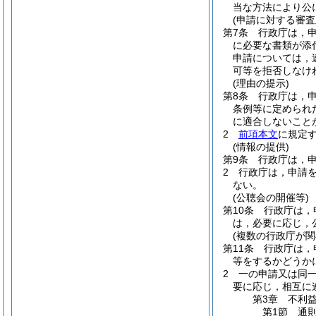
当な方法により公
(申請に対する審査
第7条
行政庁は，
に必要な書類が添
申請については，
可等を拒否しなけ
(理由の提示)
第8条
行政庁は，
条例等に定められ
に適合しないこと
2
前項本文
に規定
(情報の提供)
第9条
行政庁は，
2
行政庁は，申請
ない。
(公聴会の開催等)
第10条
行政庁は，
は，必要に応じ，
(複数の行政庁が関
第11条
行政庁は，
等をするかどうか
2
一の申請又は同
要に応じ，相互に
第3章
不利
第1節
通