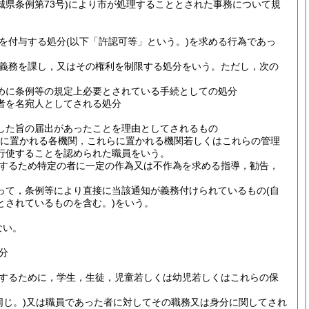
城県条例第73号)
により市が処理することとされた事務について規
を付与する処分
(以下「許認可等」という。)
を求める行為であっ
義務を課し，又はその権利を制限する処分をいう。
ただし，次の
めに条例等の規定上必要とされている手続としての処分
者を名宛人としてされる処分
した旨の届出があったことを理由としてされるもの
市に置かれる各機関，これらに置かれる機関若しくはこれらの管理
行使することを認められた職員をいう。
するため特定の者に一定の作為又は不作為を求める指導，勧告，
って，条例等により直接に当該通知が義務付けられているもの
(自
とされているものを含む。)
をいう。
ない。
分
するために，学生，生徒，児童若しくは幼児若しくはこれらの保
じ。)
又は職員であった者に対してその職務又は身分に関してされ