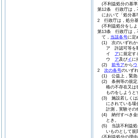
(不利益処分の基準
第12条
行政庁は，
において「処分基
2
行政庁は，処分
(不利益処分をしよ
第13条
行政庁は，
て，
当該各号
に定
(1)
次のいずれか
ア
許認可等を
イ
ア
に規定す
ウ
ア
及び
イ
に
(2)
前号ア
から
ウ
2
次の各号
のいず
(1)
公益上，緊急
(2)
条例等の規定
格の不存在又は
ものをしようと
(3)
施設若しくは
にされている場
計測，実験その
(4)
納付すべき金
とき。
(5)
当該不利益処
いものとして規
(不利益処分の理由