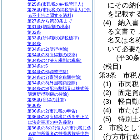
にその納
第25条
(市民税の納税管理人)
第26条
(市民税の納税管理人に係
を記載す
る不申告に関する過料)
第27条から第30条まで
(4)
納入書
第31条
(均等割の税率)
る文書で
第32条
第33条
(所得割の課税標準)
名又は名
第34条
いて必要
第34条の2
(所得控除)
第34条の3
(所得割の税率)
(平30
第34条の4
(法人税割の税率)
(税目)
第34条の5
第34条の6
(調整控除)
第3条
市税
第34条の7
(寄附金税額控除)
(1)
市民税
第34条の8
(外国税額控除)
第34条の9
(配当割額又は株式等
(2)
固定資
譲渡所得割額の控除)
第35条
(所得の計算)
(3)
軽自動
第36条
(4)
市たば
第36条の2
(市民税の申告)
第36条の3
(所得税に係る更正又
(5)
特別土
は決定事項の申告義務)
2
市税とし
第36条の3の2
(個人の市民税に係
る給与所得者の扶養親族等申告
(行方市行
書)