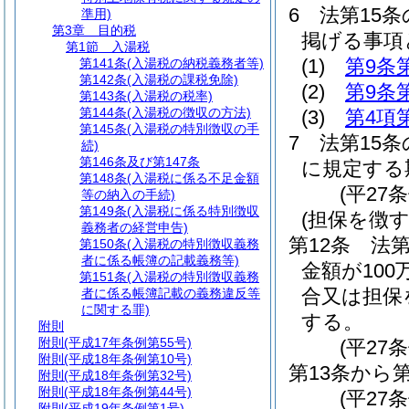
6
法第15
準用)
第3章
目的税
掲げる事項
第1節
入湯税
(1)
第9条
第141条
(入湯税の納税義務者等)
第142条
(入湯税の課税免除)
(2)
第9条
第143条
(入湯税の税率)
第144条
(入湯税の徴収の方法)
(3)
第4項
第145条
(入湯税の特別徴収の手
7
法第15条
続)
第146条及び第147条
に規定する
第148条
(入湯税に係る不足金額
(平27
等の納入の手続)
第149条
(入湯税に係る特別徴収
(担保を徴
義務者の経営申告)
第12条
法
第150条
(入湯税の特別徴収義務
者に係る帳簿の記載義務等)
金額が10
第151条
(入湯税の特別徴収義務
合又は担保
者に係る帳簿記載の義務違反等
に関する罪)
する。
附則
附則
(平成17年条例第55号)
(平27
附則
(平成18年条例第10号)
第13条から
附則
(平成18年条例第32号)
附則
(平成18年条例第44号)
(平27条
附則
(平成19年条例第1号)