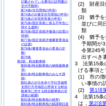
記載されている事項の証明書の
(2)
財産目
交付手数料)
類
第74条
(住宅用地の申告)
第74条の2
(被災住宅用地の申告)
(3)
猶予を
第74条の3
(現所有者の申告)
並びに同
第75条
(固定資産に係る不申告に
関する過料)
類
第76条
(固定資産評価員の設置の
特例)
(4)
猶予を
第77条
(固定資産評価審査委員会
予期間が
の設置)
第78条
(審査委員会の委員の定
令第245
数)
出すべき
第79条
第3節
軽自動車税
3
法第15
第80条
(軽自動車税の納税義務者
げる事項と
等)
第81条
(軽自動車税のみなす課
(1)
市の徴
税)
い事情の
第81条の2
(日本赤十字社茨城県
支部行方市地区の所有する軽自
(2)
第1項
動車等に対する軽自動車税の非
課税の範囲)
4
法第15
第82条
(軽自動車税の税率)
は，
第2項
第83条
(軽自動車税の賦課期日及