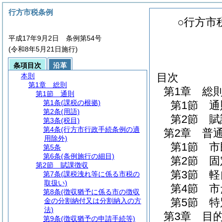
行方市税条例
○行方市
平成17年9月2日 条例第54号
(令和8年5月21日施行)
条項目次
沿革
目次
本則
第1章
総則
第1章
総
第1節
通則
第1条
(課税の根拠)
第1節
通
第2条
(用語)
第2節
賦
第3条
(税目)
第4条
(行方市行政手続条例の適
第2章
普
用除外)
第1節
市
第5条
第6条
(条例施行の細目)
第2節
固
第2節
賦課徴収
第3節
軽
第7条
(課税洩れ等に係る市税の
取扱い)
第4節
市
第8条
(徴収猶予に係る市の徴収
第5節
特
金の分割納付又は分割納入の方
法)
第3章
目
第9条
(徴収猶予の申請手続等)