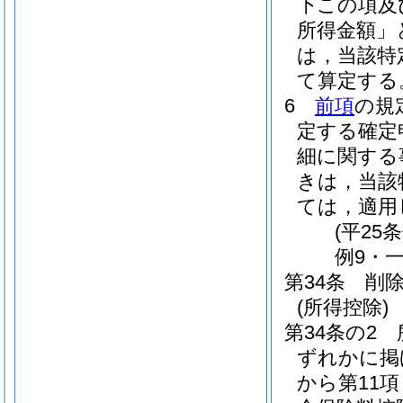
下この項及
所得金額」
は，当該特
て算定する
6
前項
の規
定する確定
細に関する
きは，当該
ては，適用
(平25
例9・一
第34条
削
(所得控除)
第34条の2
ずれかに掲
から第11