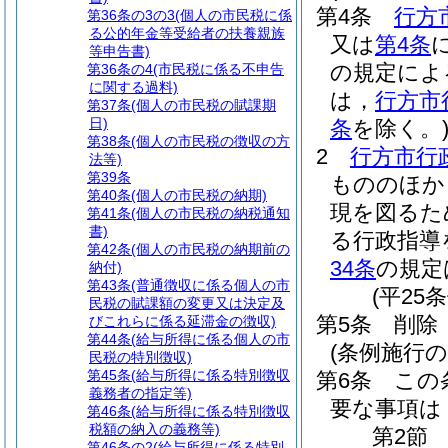
第4条
行方
第36条の3の3
(個人の市民税に係
る公的年金等受給者の扶養親族
又は
第4条
等申告書)
の規定によ
第36条の4
(市民税に係る不申告
に関する過料)
は，
行方市
第37条
(個人の市民税の賦課期
日)
条
を除く。
第38条
(個人の市民税の徴収の方
2
行方市行
法等)
第39条
もののほか
第40条
(個人の市民税の納期)
現を図るた
第41条
(個人の市民税の納税通知
書)
る行政指導
第42条
(個人の市民税の納期前の
34条
の規定
納付)
第43条
(普通徴収に係る個人の市
(平25
民税の賦課額の変更又は決定及
第5条
削除
びこれらに係る延滞金の徴収)
第44条
(給与所得に係る個人の市
(条例施行の
民税の特別徴収)
第45条
(給与所得に係る特別徴収
第6条
この
義務者の指定等)
要な事項は
第46条
(給与所得に係る特別徴収
税額の納入の義務等)
第2節
第46条の2
(給与所得に係る特別