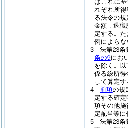
はこれに基
れぞれ所得
る法令の規
金額，退職
定する。
た
例によらな
3
法第23
条の9
にお
を除く。以
係る総所得
して算定す
4
前項
の規
定する確定
項その他施
定配当等に
5
法第23