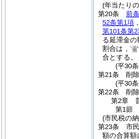
(年当たり
第20条
前
52条第1項
第101条第
る延滞金の
割合は，
じゆ
閏
合とする。
(平30
第21条
削
(平30条
第22条
削
第2章
第1節
(市民税の納
第23条
市
額の合算額