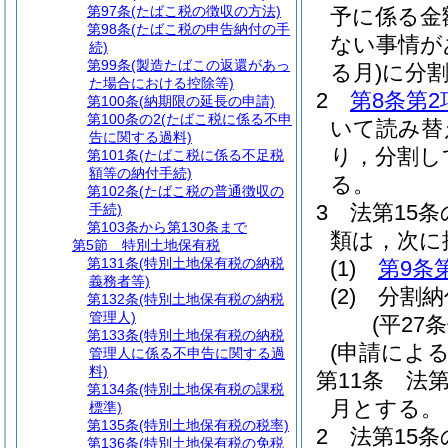
第97条
(たばこ税の徴収の方法)
予に係る金
第98条
(たばこ税の申告納付の手
ない事情が
続)
第99条
(製造たばこの返還があっ
る月)
に分
た場合における控除等)
2
第8条第2
第100条
(納期限の延長の申請)
第100条の2
(たばこ税に係る不申
いて読み替
告に関する過料)
り，分割し
第101条
(たばこ税に係る不足税
額等の納付手続)
る。
第102条
(たばこ税の普通徴収の
3
法第15
手続)
第103条から第130条まで
類は，次に
第5節
特別土地保有税
第131条
(特別土地保有税の納税
(1)
第9条
義務者等)
(2)
分割納
第132条
(特別土地保有税の納税
管理人)
(平27
第133条
(特別土地保有税の納税
(申請によ
管理人に係る不申告に関する過
料)
第11条
法第
第134条
(特別土地保有税の課税
月とする。
標準)
第135条
(特別土地保有税の税率)
2
法第15条
第136条
(特別土地保有税の免税