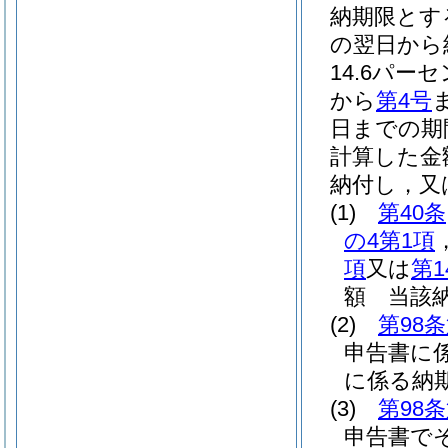
納期限とす
の翌日から
14.6パー
から
第4号
日までの期
計算した金
納付し，又
(1)
第40条
の4第1項
項
又は
第1
額 当該
(2)
第98
申告書に
に係る納
(3)
第98
申告書で