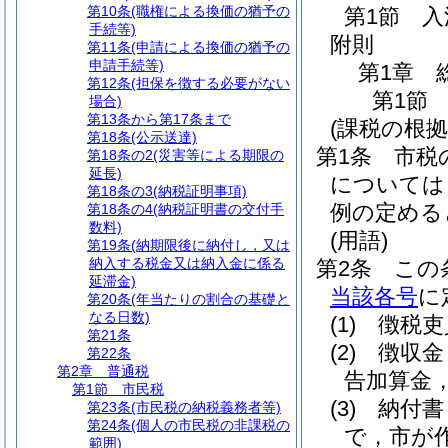
第10条
(職権による換価の猶予の
第1節
入
手続等)
附則
第11条
(申請による換価の猶予の
申請手続等)
第1章
第12条
(担保を徴する必要がない
第1節
場合)
第13条から第17条まで
(課税の根拠
第18条
(公示送達)
第1条
市税
第18条の2
(災害等による期限の
延長)
については
第18条の3
(納税証明事項)
例の定める
第18条の4
(納税証明書の交付手
数料)
(用語)
第19条
(納期限後に納付し，又は
納入する税金又は納入金に係る
第2条
この
延滞金)
当該各号
に
第20条
(年当たりの割合の基礎と
なる日数)
(1)
徴税吏
第21条
(2)
徴収金
第22条
第2章
普通税
告加算金
第1節
市民税
(3)
納付書
第23条
(市民税の納税義務者等)
第24条
(個人の市民税の非課税の
で，市が
範囲)