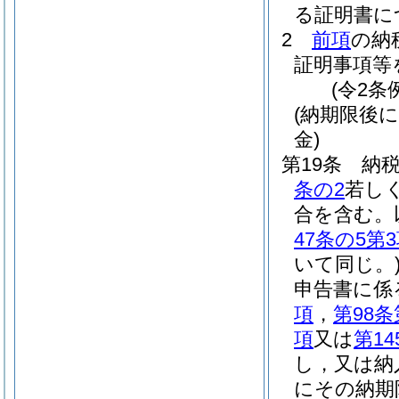
る証明書に
2
前項
の納
証明事項等
(令2条
(納期限後
金)
第19条
納
条の2
若し
合を含む。
47条の5第
いて同じ。
申告書に係
項
，
第98条
項
又は
第14
し，又は納
にその納期