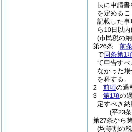
長に申請書
を定めるこ
記載した事
ら10日以
(市民税の
第26条
前条
で
同条第1
て申告すべ
なかった場
を科する。
2
前項
の過
3
第1項
の
定すべき納
(平23
第27条から
(均等割の税