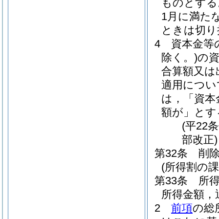
ものとする
1月に満た
ときは切り
4
資本金等
除く。)
の
合算額又は
適用につい
は，「資本
額が」とす
(平22
部改正)
第32条
削
(所得割の課
第33条
所
所得金額，
2
前項
の総