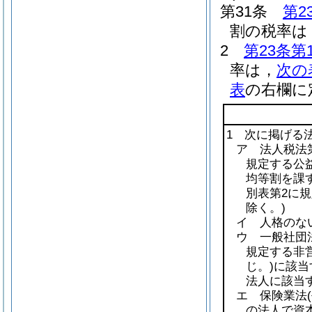
第31条
第2
割の税率は，
2
第23条第
率は，
次の
表
の右欄に
1 次に掲げる
ア 法人税法第
規定する公益
均等割を課
別表第2に
除く。)
イ 人格のな
ウ 一般社団
規定する非
じ。)
に該当
法人に該当
エ 保険業法
の法人で資