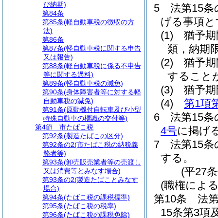
び納期)
5
法第15
第84条
げる事項と
第85条
(軽自動車税の徴収の方
法)
(1)
猶予期
第86条
類，納期
第87条
(軽自動車税に関する申告
又は報告)
(2)
猶予期
第88条
(軽自動車税に係る不申告
すること
等に関する過料)
第89条
(軽自動車税の減免)
(3)
猶予期
第90条
(身体障害者等に対する軽
自動車税の減免)
(4)
第1項
第91条
(原動機付自転車及び小型
6
法第15
特殊自動車の標識の交付等)
第4節
市たばこ税
4号
に掲げ
第92条
(製造たばこの区分)
7
法第15
第92条の2
(市たばこ税の納税義
務者等)
する。
第93条
(卸売販売業者等の売渡し
(平27
又は消費等とみなす場合)
第93条の2
(製造たばことみなす
(職権によ
場合)
第10条
法第
第94条
(たばこ税の課税標準)
第95条
(たばこ税の税率)
15条第3
第96条
(たばこ税の課税免除)