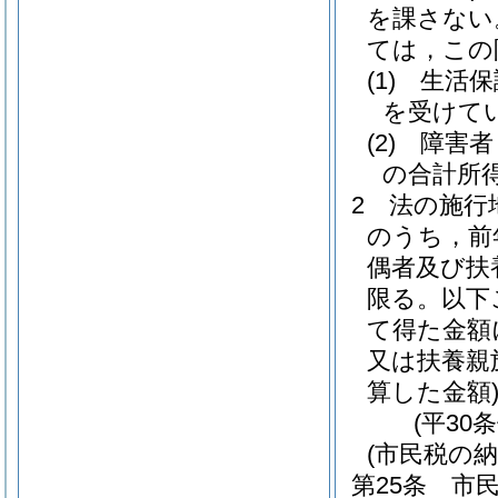
を課さない
ては，この
(1)
生活保
を受けて
(2)
障害者
の合計所得
2
法の施行
のうち，前
偶者及び扶
限る。以下
て得た金額
又は扶養親
算した金額
(平30
(市民税の納
第25条
市