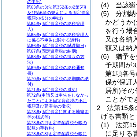
の申出)
(4)
当該猶
第63条の3
(法第352条の2第5項
(5)
分割納
及び第6項の規定による固定資産
税額の按分の申出)
かどうか
第64条
(固定資産税の納税管理
人)
を行う場
第65条
(固定資産税の納税管理人
又は各納
に係る不申告に関する過料)
第66条
(固定資産税の賦課期日)
額又は納
第67条
(固定資産税の納期)
(6)
猶予を
第68条
(固定資産税の徴収の方
法)
予期間が
第69条
(固定資産税の納税通知
第1項各
書)
第70条
(固定資産税の納期前の納
保が保証
付)
居所)
その
第71条
(固定資産税の減免)
第72条
(申請又は申告をしなかっ
ことがで
たことによる固定資産税の不足
税額及び延滞金の徴収)
2
法第15
第73条
(固定資産に関する地籍図
げる書類と
等の様式等)
第73条の2
(固定資産課税台帳の
(1)
法第1
閲覧の手数料)
に足りる
第73条の3
(固定資産課税台帳に