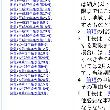
附則
(平成27年条例第20号)
は納入
(以
附則
(平成27年条例第28号)
附則
(平成28年条例第14号)
限までにこ
附則
(平成28年条例第17号)
は，地域，
附則
(平成28年条例第25号)
附則
(平成29年条例第8号)
するものと
附則
(平成30年条例第18号)
2
前項
の指
附則
(平成30年条例第20号)
附則
(平成30年条例第31号)
3
市長は，
附則
(平成31年条例第11号)
する期限ま
附則
(令和2年条例第5号)
附則
(令和2年条例第12号)
場合には，
附則
(令和2年条例第18号)
附則
(令和2年条例第24号)
すべき者の
附則
(令和3年条例第20号)
いては2月
附則
(令和4年条例第9号)
附則
(令和5年条例第17号)
て，当該期
附則
(令和6年条例第17号)
4
前項
の申
附則
(令和6年条例第24号)
附則
(令和7年条例第15号)
その理由を
附則
(令和7年条例第18号)
5
市長は，
附則
(令和8年条例第9号)
他必要な事
ならない。