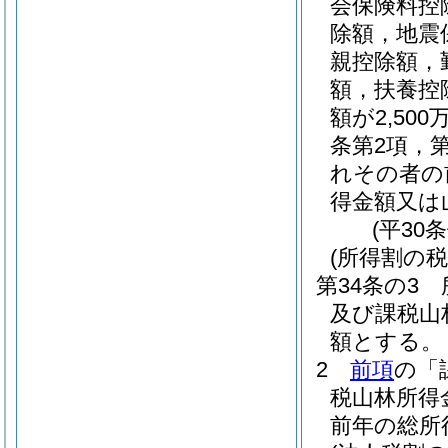
会保険料控
除額，地震
親控除額，
額，扶養控
額が2,5
条第2項，
れその者の
得金額又は
(平30
(所得割の税
第34条の3
及び課税山
額とする。
2
前項
の「
税山林所得
前年の総所