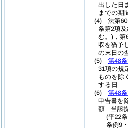
出した日
までの期
(4)
法第6
条第2項及
む。)
，第
収を猶予
の末日の
(5)
第48
31項の規
ものを除く
する日
(6)
第48
申告書を除
額 当該
(平22
条例9