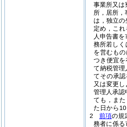
事業所又は
所，居所，
は，独立の
定め，これ
人申告書を
務所若しく
を営むもの
つき便宜を
て納税管理
てその承認
又は変更し
管理人承認
ても，また
た日から1
2
前項
の規
務者に係る