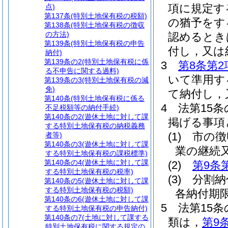
項に規定す
点)
第137条
(特別土地保有税の税額)
の猶予をす
第138条
(特別土地保有税の徴収
の方法)
認めるとき
第139条
(特別土地保有税の申告
付し，又は
納付)
第139条の2
(特別土地保有税に係
3
第8条第2
る不申告に関する過料)
いて準用す
第139条の3
(特別土地保有税の減
免)
て納付し，
第140条
(特別土地保有税に係る
4
法第15
不足税額等の納付手続)
第140条の2
(遊休土地に対して課
掲げる事項
する特別土地保有税の納税義務
(1)
市の徴
者等)
第140条の3
(遊休土地に対して課
業の継続
する特別土地保有税の課税標準)
第140条の4
(遊休土地に対して課
(2)
第9条
する特別土地保有税の税率)
(3)
分割納
第140条の5
(遊休土地に対して課
する特別土地保有税の税額)
各納付期
第140条の6
(遊休土地に対して課
5
法第15
する特別土地保有税の申告納付)
第140条の7
(土地に対して課する
類は，
第9
特別土地保有税に関する規定の