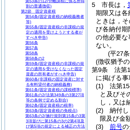
第53条の12
(分離課税に係る所得
5
市長は，
割の普通徴収)
第2節
固定資産税
期限又は各
第54条
(固定資産税の納税義務者
ときは，そ
等)
第55条
(固定資産税の非課税の規
び各納付期
定の適用を受けようとする者が
の他必要な
すべき申告)
第56条
ない。
第57条
(平27
第58条
第58条の2
(徴収猶予の
第59条
(固定資産税の非課税の規
第9条
法第
定の適用を受けなくなった固定
資産の所有者がすべき申告)
に掲げる事
第60条
(非課税の固定資産に対す
る有料貸付者の納税義務)
(1)
法第1
第61条
(固定資産税の課税標準)
と及びそ
第61条の2
(法第349条の3第27項
等の条例で定める割合)
し，又は
第62条
(固定資産税の税率)
(2)
納付し
第63条
(固定資産税の免税点)
第63条の2
(施行規則第15条の3第
限及び金
3項並びに第15条の3の2第4項及
(3)
前号
の
び第5項の規定による補正の方法