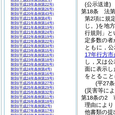
(公示送達)
附則
(平成19年条例第22号)
附則
(平成20年条例第26号)
第18条
法第
附則
(平成20年条例第43号)
第2項に規
附則
(平成21年条例第4号)
附則
(平成21年条例第14号)
じ。)
を地
附則
(平成21年条例第19号)
行規則」と
附則
(平成21年条例第24号)
附則
(平成22年条例第19号)
定多数の者
附則
(平成22年条例第22号)
附則
(平成22年条例第34号)
ともに，公
附則
(平成23年条例第15号)
17年行方市
附則
(平成23年条例第16号)
附則
(平成23年条例第18号)
し，又は公
附則
(平成23年条例第26号)
面に表示し
附則
(平成24年条例第4号)
附則
(平成24年条例第16号)
をとること
附則
(平成24年条例第19号)
(平27
附則
(平成25年条例第27号)
附則
(平成25年条例第29号)
(災害等に
附則
(平成25年条例第32号)
第18条の2
附則
(平成26年条例第11号)
附則
(平成26年条例第18号)
理由により
附則
(平成27年条例第2号)
附則
(平成27年条例第17号)
他書類の提