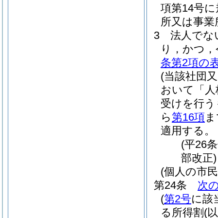
項第14号
所又は事業
3
法人でな
り，かつ，
条第2項の
(当該社団
おいて「人
受けを行う
ら
第16項
ま
適用する。
(平26
部改正)
(個人の市
第24条
次
(
第2号
に該
る所得割
(