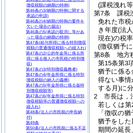
(課税洩れ
徴収税額の納期の特例)
第46条の3
(納期の特例に関する
第7条
課税
承認の申請)
免れた市税
第46条の4
(納期の特例の要件を
欠いた場合の届出)
き年度
(法
第46条の5
(承認の取消し等があ
現在)
の税
った場合の納期の特例)
第47条
(給与所得に係る特別徴収
(徴収猶予
税額の普通徴収税額への繰入れ)
第47条の2
(公的年金等に係る所
第8条
地方
得に係る個人の市民税の特別徴
第15条第
収)
第47条の3
(特別徴収義務者)
猶予に係る
第47条の4
(年金所得に係る特別
得ない事情
徴収税額の納入の義務)
第47条の5
(年金所得に係る仮特
する月)
に
別徴収税額等)
2
市長は，
第47条の6
(年金所得に係る特別
徴収税額等の普通徴収税額への
若しくは第
繰入れ)
「徴収の猶
第48条
(法人の市民税の申告納
付)
猶予をした
第49条
第50条
(法人の市民税に係る不足
期間の延長