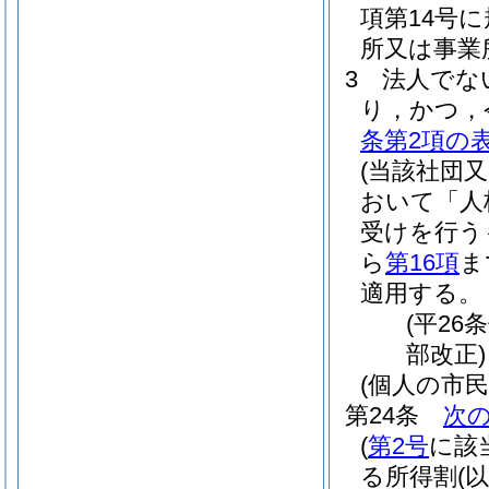
項第14号
所又は事業
3
法人でな
り，かつ，
条第2項の
(当該社団
おいて「人
受けを行う
ら
第16項
ま
適用する。
(平26
部改正)
(個人の市
第24条
次
(
第2号
に該
る所得割
(