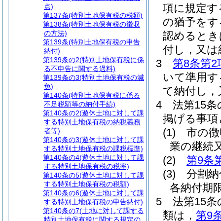
項に規定す
点)
第137条
(特別土地保有税の税額)
の猶予をす
第138条
(特別土地保有税の徴収
の方法)
認めるとき
第139条
(特別土地保有税の申告
付し，又は
納付)
第139条の2
(特別土地保有税に係
3
第8条第2
る不申告に関する過料)
いて準用す
第139条の3
(特別土地保有税の減
免)
て納付し，
第140条
(特別土地保有税に係る
4
法第15
不足税額等の納付手続)
第140条の2
(遊休土地に対して課
掲げる事項
する特別土地保有税の納税義務
(1)
市の徴
者等)
第140条の3
(遊休土地に対して課
業の継続
する特別土地保有税の課税標準)
第140条の4
(遊休土地に対して課
(2)
第9条
する特別土地保有税の税率)
(3)
分割納
第140条の5
(遊休土地に対して課
する特別土地保有税の税額)
各納付期
第140条の6
(遊休土地に対して課
5
法第15
する特別土地保有税の申告納付)
第140条の7
(土地に対して課する
類は，
第9
特別土地保有税に関する規定の