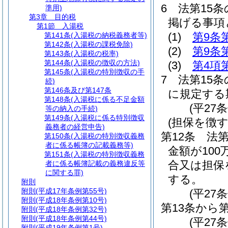
6
法第15
準用)
第3章
目的税
掲げる事項
第1節
入湯税
(1)
第9条
第141条
(入湯税の納税義務者等)
第142条
(入湯税の課税免除)
(2)
第9条
第143条
(入湯税の税率)
第144条
(入湯税の徴収の方法)
(3)
第4項
第145条
(入湯税の特別徴収の手
7
法第15条
続)
第146条及び第147条
に規定する
第148条
(入湯税に係る不足金額
(平27
等の納入の手続)
第149条
(入湯税に係る特別徴収
(担保を徴
義務者の経営申告)
第12条
法
第150条
(入湯税の特別徴収義務
者に係る帳簿の記載義務等)
金額が10
第151条
(入湯税の特別徴収義務
合又は担保
者に係る帳簿記載の義務違反等
に関する罪)
する。
附則
附則
(平成17年条例第55号)
(平27
附則
(平成18年条例第10号)
第13条から
附則
(平成18年条例第32号)
附則
(平成18年条例第44号)
(平27条
附則
(平成19年条例第1号)