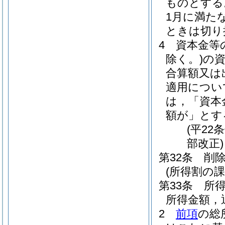
ものとする
1月に満た
ときは切り
4
資本金等
除く。)
の
合算額又は
適用につい
は，「資本
額が」とす
(平22
部改正)
第32条
削
(所得割の課
第33条
所
所得金額，
2
前項
の総