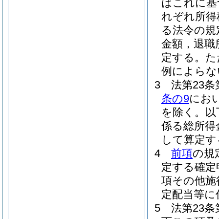
はこれに基
れぞれ所得
る法令の規
金額，退職
定する。
た
例によらな
3
法第23
条の9
にお
を除く。以
係る総所得
して算定す
4
前項
の規
定する確定
項その他施
定配当等に
5
法第23