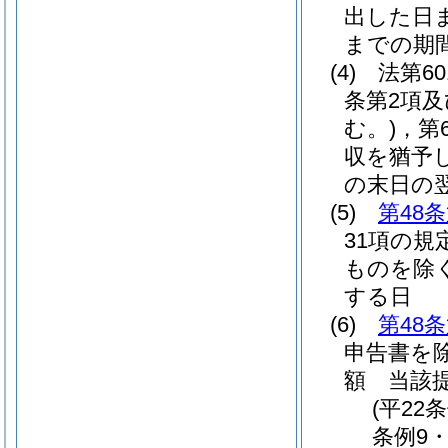
出した日
までの期
(4)
法第6
条第2項及
む。)
，第
収を猶予
の末日の
(5)
第48
31項の規
ものを除く
する日
(6)
第48
申告書を除
額 当該
(平22
条例9