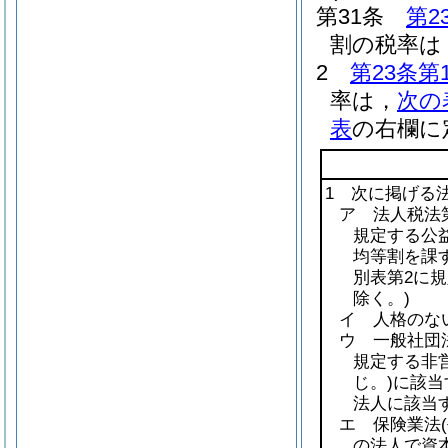
第31条
第2
割の税率は，
2
第23条第
率は，
次の
表
の右欄に
1 次に掲げる
ア 法人税法第
規定する公益
均等割を課
別表第2に
除く。)
イ 人格のな
ウ 一般社団
規定する非
じ。)
に該当
法人に該当
エ 保険業法
の法人で資