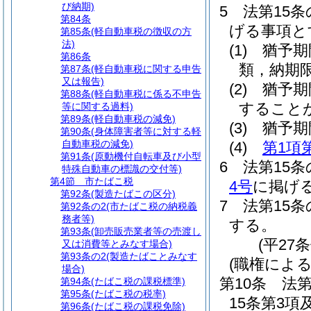
び納期)
5
法第15
第84条
げる事項と
第85条
(軽自動車税の徴収の方
法)
(1)
猶予期
第86条
類，納期
第87条
(軽自動車税に関する申告
又は報告)
(2)
猶予期
第88条
(軽自動車税に係る不申告
すること
等に関する過料)
第89条
(軽自動車税の減免)
(3)
猶予期
第90条
(身体障害者等に対する軽
自動車税の減免)
(4)
第1項
第91条
(原動機付自転車及び小型
6
法第15
特殊自動車の標識の交付等)
第4節
市たばこ税
4号
に掲げ
第92条
(製造たばこの区分)
7
法第15
第92条の2
(市たばこ税の納税義
務者等)
する。
第93条
(卸売販売業者等の売渡し
(平27
又は消費等とみなす場合)
第93条の2
(製造たばことみなす
(職権によ
場合)
第10条
法第
第94条
(たばこ税の課税標準)
第95条
(たばこ税の税率)
15条第3
第96条
(たばこ税の課税免除)