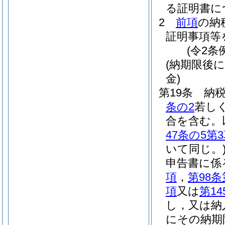
る証明書に
2
前項
の納
証明事項等
(令2条
(納期限後
金)
第19条
納
条の2
若し
合を含む。
47条の5第
いて同じ。
申告書に係
項
，
第98条
項
又は
第14
し，又は納
にその納期