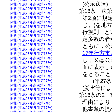
(公示送達)
附則
(平成19年条例第22号)
附則
(平成20年条例第26号)
第18条
法第
附則
(平成20年条例第43号)
第2項に規
附則
(平成21年条例第4号)
附則
(平成21年条例第14号)
じ。)
を地
附則
(平成21年条例第19号)
行規則」と
附則
(平成21年条例第24号)
附則
(平成22年条例第19号)
定多数の者
附則
(平成22年条例第22号)
附則
(平成22年条例第34号)
ともに，公
附則
(平成23年条例第15号)
17年行方市
附則
(平成23年条例第16号)
附則
(平成23年条例第18号)
し，又は公
附則
(平成23年条例第26号)
面に表示し
附則
(平成24年条例第4号)
附則
(平成24年条例第16号)
をとること
附則
(平成24年条例第19号)
(平27
附則
(平成25年条例第27号)
附則
(平成25年条例第29号)
(災害等に
附則
(平成25年条例第32号)
第18条の2
附則
(平成26年条例第11号)
附則
(平成26年条例第18号)
理由により
附則
(平成27年条例第2号)
附則
(平成27年条例第17号)
他書類の提