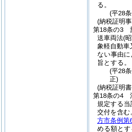
る。
(平28
(納税証明事
第18条の3
送車両法
(
象軽自動車
ない事由に
旨とする。
(平28
正)
(納税証明
第18条の4
規定する当
交付を含む
方市条例第
める額とす