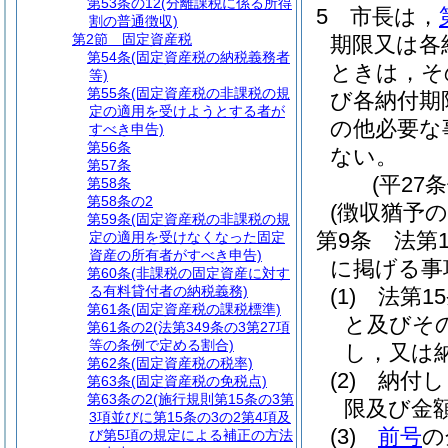
第53条の12
(分離課税に係る所得
5
市長は，
割の普通徴収)
第2節
固定資産税
期限又は各
第54条
(固定資産税の納税義務者
ときは，そ
等)
第55条
(固定資産税の非課税の規
び各納付期
定の適用を受けようとする者が
の他必要な
すべき申告)
第56条
ない。
第57条
(平27
第58条
第58条の2
(徴収猶予の
第59条
(固定資産税の非課税の規
第9条
法第
定の適用を受けなくなった固定
資産の所有者がすべき申告)
に掲げる事
第60条
(非課税の固定資産に対す
る有料貸付者の納税義務)
(1)
法第1
第61条
(固定資産税の課税標準)
と及びそ
第61条の2
(法第349条の3第27項
等の条例で定める割合)
し，又は
第62条
(固定資産税の税率)
(2)
納付し
第63条
(固定資産税の免税点)
第63条の2
(施行規則第15条の3第
限及び金
3項並びに第15条の3の2第4項及
(3)
前号
の
び第5項の規定による補正の方法