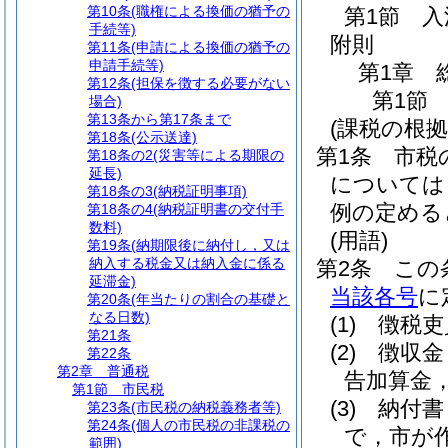
第10条
(職権による換価の猶予の
第1節
入
手続等)
附則
第11条
(申請による換価の猶予の
申請手続等)
第1章
第12条
(担保を徴する必要がない
第1節
場合)
第13条から第17条まで
(課税の根拠
第18条
(公示送達)
第1条
市税
第18条の2
(災害等による期限の
延長)
については
第18条の3
(納税証明事項)
例の定める
第18条の4
(納税証明書の交付手
数料)
(用語)
第19条
(納期限後に納付し，又は
納入する税金又は納入金に係る
第2条
この
延滞金)
当該各号
に
第20条
(年当たりの割合の基礎と
なる日数)
(1)
徴税吏
第21条
(2)
徴収金
第22条
第2章
普通税
告加算金
第1節
市民税
(3)
納付書
第23条
(市民税の納税義務者等)
第24条
(個人の市民税の非課税の
で，市が
範囲)