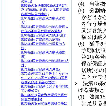
の申出)
(4)
当該猶
第63条の3
(法第352条の2第5項
(5)
分割納
及び第6項の規定による固定資産
税額の按分の申出)
かどうか
第64条
(固定資産税の納税管理
人)
を行う場
第65条
(固定資産税の納税管理人
又は各納
に係る不申告に関する過料)
第66条
(固定資産税の賦課期日)
額又は納
第67条
(固定資産税の納期)
(6)
猶予を
第68条
(固定資産税の徴収の方
法)
予期間が
第69条
(固定資産税の納税通知
第1項各
書)
第70条
(固定資産税の納期前の納
保が保証
付)
居所)
その
第71条
(固定資産税の減免)
第72条
(申請又は申告をしなかっ
ことがで
たことによる固定資産税の不足
税額及び延滞金の徴収)
2
法第15
第73条
(固定資産に関する地籍図
げる書類と
等の様式等)
第73条の2
(固定資産課税台帳の
(1)
法第1
閲覧の手数料)
に足りる
第73条の3
(固定資産課税台帳に