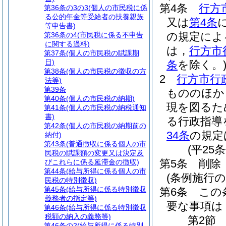
第4条
行方
第36条の3の3
(個人の市民税に係
る公的年金等受給者の扶養親族
又は
第4条
等申告書)
の規定によ
第36条の4
(市民税に係る不申告
に関する過料)
は，
行方市
第37条
(個人の市民税の賦課期
日)
条
を除く。
第38条
(個人の市民税の徴収の方
2
行方市行
法等)
第39条
もののほか
第40条
(個人の市民税の納期)
現を図るた
第41条
(個人の市民税の納税通知
書)
る行政指導
第42条
(個人の市民税の納期前の
34条
の規定
納付)
第43条
(普通徴収に係る個人の市
(平25
民税の賦課額の変更又は決定及
第5条
削除
びこれらに係る延滞金の徴収)
第44条
(給与所得に係る個人の市
(条例施行の
民税の特別徴収)
第45条
(給与所得に係る特別徴収
第6条
この
義務者の指定等)
要な事項は
第46条
(給与所得に係る特別徴収
税額の納入の義務等)
第2節
第46条の2
(給与所得に係る特別