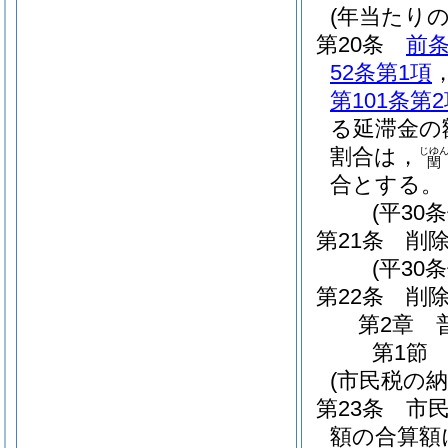
(年当たり
第20条
前
52条第1項
第101条第
る延滞金の
割合は，
じゆ
閏
合とする。
(平30
第21条
削
(平30条
第22条
削
第2章
第1節
(市民税の納
第23条
市
額の合算額