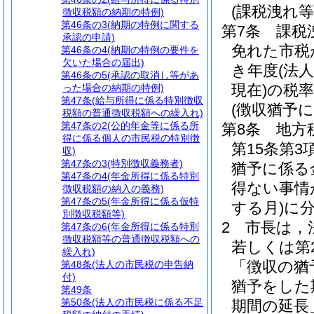
(課税洩れ
徴収税額の納期の特例)
第46条の3
(納期の特例に関する
第7条
課税
承認の申請)
免れた市税
第46条の4
(納期の特例の要件を
欠いた場合の届出)
き年度
(法
第46条の5
(承認の取消し等があ
現在)
の税
った場合の納期の特例)
第47条
(給与所得に係る特別徴収
(徴収猶予
税額の普通徴収税額への繰入れ)
第47条の2
(公的年金等に係る所
第8条
地方
得に係る個人の市民税の特別徴
第15条第
収)
第47条の3
(特別徴収義務者)
猶予に係る
第47条の4
(年金所得に係る特別
得ない事情
徴収税額の納入の義務)
第47条の5
(年金所得に係る仮特
する月)
に
別徴収税額等)
2
市長は，
第47条の6
(年金所得に係る特別
徴収税額等の普通徴収税額への
若しくは第
繰入れ)
「徴収の猶
第48条
(法人の市民税の申告納
付)
猶予をした
第49条
第50条
(法人の市民税に係る不足
期間の延長