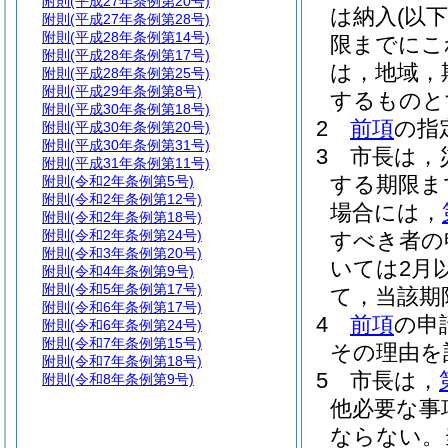
附則
(平成27年条例第20号)
は納入
(以
附則
(平成27年条例第28号)
附則
(平成28年条例第14号)
限までにこ
附則
(平成28年条例第17号)
は，地域，
附則
(平成28年条例第25号)
附則
(平成29年条例第8号)
するものと
附則
(平成30年条例第18号)
2
前項
の指
附則
(平成30年条例第20号)
附則
(平成30年条例第31号)
3
市長は，
附則
(平成31年条例第11号)
する期限ま
附則
(令和2年条例第5号)
附則
(令和2年条例第12号)
場合には，
附則
(令和2年条例第18号)
附則
(令和2年条例第24号)
すべき者の
附則
(令和3年条例第20号)
いては2月
附則
(令和4年条例第9号)
附則
(令和5年条例第17号)
て，当該期
附則
(令和6年条例第17号)
4
前項
の申
附則
(令和6年条例第24号)
附則
(令和7年条例第15号)
その理由を
附則
(令和7年条例第18号)
5
市長は，
附則
(令和8年条例第9号)
他必要な事
ならない。