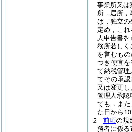
事業所又は
所，居所，
は，独立の
定め，これ
人申告書を
務所若しく
を営むもの
つき便宜を
て納税管理
てその承認
又は変更し
管理人承認
ても，また
た日から1
2
前項
の規
務者に係る