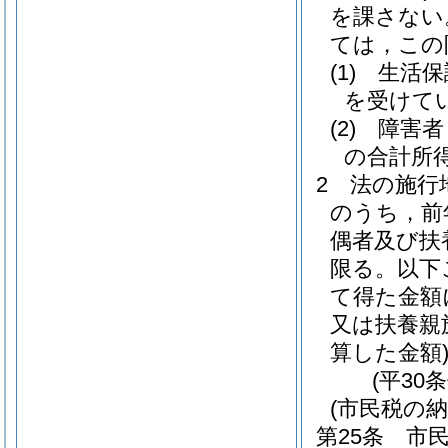
を課さない
ては，この
(1)
生活保
を受けて
(2)
障害者
の合計所得
2
法の施行
のうち，前
偶者及び扶
限る。以下
て得た金額
又は扶養親
算した金額
(平30
(市民税の納
第25条
市