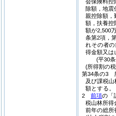
会保険料控
除額，地震
親控除額，
額，扶養控
額が2,5
条第2項，
れその者の
得金額又は
(平30
(所得割の税
第34条の3
及び課税山
額とする。
2
前項
の「
税山林所得
前年の総所