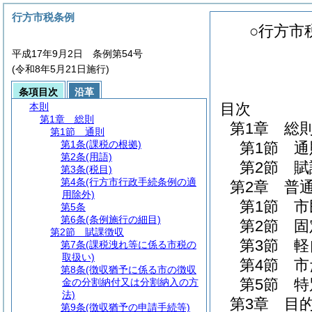
行方市税条例
○行方市
平成17年9月2日 条例第54号
(令和8年5月21日施行)
条項目次
沿革
目次
本則
第1章
総則
第1章
総
第1節
通則
第1条
(課税の根拠)
第1節
通
第2条
(用語)
第2節
賦
第3条
(税目)
第4条
(行方市行政手続条例の適
第2章
普
用除外)
第1節
市
第5条
第6条
(条例施行の細目)
第2節
固
第2節
賦課徴収
第3節
軽
第7条
(課税洩れ等に係る市税の
取扱い)
第4節
市
第8条
(徴収猶予に係る市の徴収
第5節
特
金の分割納付又は分割納入の方
法)
第3章
目
第9条
(徴収猶予の申請手続等)