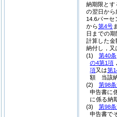
納期限とす
の翌日から
14.6パー
から
第4号
日までの期
計算した金
納付し，又
(1)
第40条
の4第1項
項
又は
第1
額 当該
(2)
第98
申告書に
に係る納
(3)
第98
申告書で