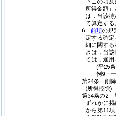
下この項及
所得金額」
は，当該特
て算定する
6
前項
の規
定する確定
細に関する
きは，当該
ては，適用
(平25
例9・一
第34条
削
(所得控除)
第34条の2
ずれかに掲
から第11