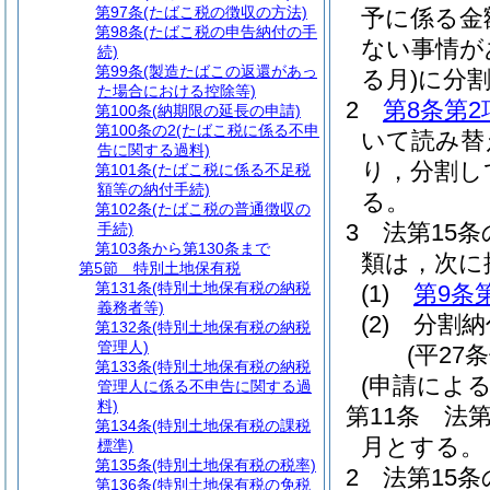
第97条
(たばこ税の徴収の方法)
予に係る金
第98条
(たばこ税の申告納付の手
ない事情が
続)
第99条
(製造たばこの返還があっ
る月)
に分
た場合における控除等)
2
第8条第2
第100条
(納期限の延長の申請)
第100条の2
(たばこ税に係る不申
いて読み替
告に関する過料)
り，分割し
第101条
(たばこ税に係る不足税
額等の納付手続)
る。
第102条
(たばこ税の普通徴収の
3
法第15
手続)
第103条から第130条まで
類は，次に
第5節
特別土地保有税
第131条
(特別土地保有税の納税
(1)
第9条
義務者等)
(2)
分割納
第132条
(特別土地保有税の納税
管理人)
(平27
第133条
(特別土地保有税の納税
(申請によ
管理人に係る不申告に関する過
料)
第11条
法第
第134条
(特別土地保有税の課税
月とする。
標準)
第135条
(特別土地保有税の税率)
2
法第15条
第136条
(特別土地保有税の免税