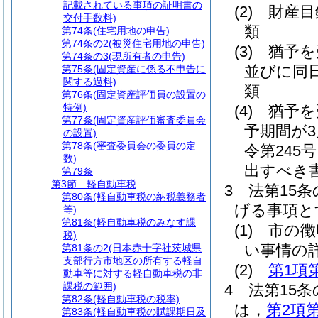
記載されている事項の証明書の
(2)
財産目
交付手数料)
類
第74条
(住宅用地の申告)
第74条の2
(被災住宅用地の申告)
(3)
猶予を
第74条の3
(現所有者の申告)
並びに同
第75条
(固定資産に係る不申告に
関する過料)
類
第76条
(固定資産評価員の設置の
特例)
(4)
猶予を
第77条
(固定資産評価審査委員会
予期間が
の設置)
第78条
(審査委員会の委員の定
令第245
数)
出すべき
第79条
第3節
軽自動車税
3
法第15
第80条
(軽自動車税の納税義務者
げる事項と
等)
第81条
(軽自動車税のみなす課
(1)
市の徴
税)
い事情の
第81条の2
(日本赤十字社茨城県
支部行方市地区の所有する軽自
(2)
第1項
動車等に対する軽自動車税の非
課税の範囲)
4
法第15
第82条
(軽自動車税の税率)
は，
第2項
第83条
(軽自動車税の賦課期日及