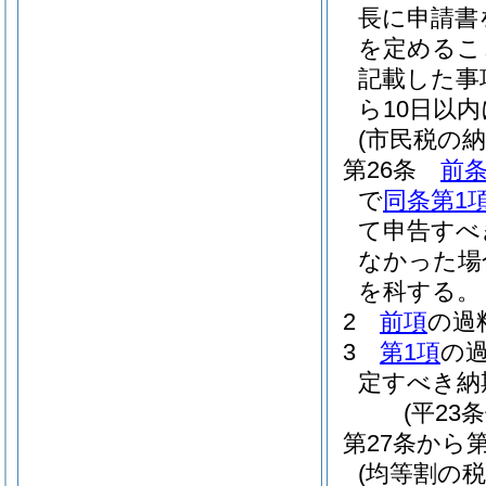
長に申請書
を定めるこ
記載した事
ら10日以
(市民税の
第26条
前条
で
同条第1
て申告すべ
なかった場
を科する。
2
前項
の過
3
第1項
の
定すべき納
(平23
第27条から
(均等割の税