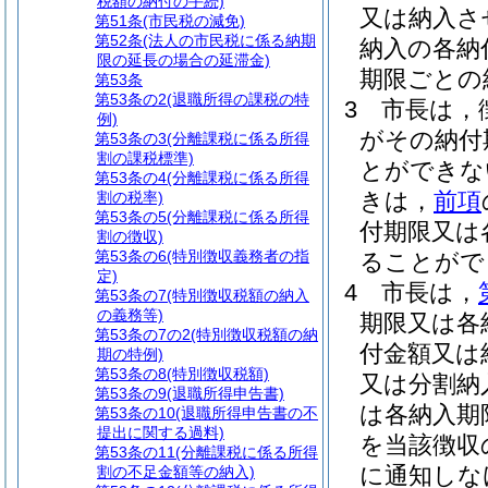
税額の納付の手続)
又は納入さ
第51条
(市民税の減免)
第52条
(法人の市民税に係る納期
納入の各納
限の延長の場合の延滞金)
期限ごとの
第53条
第53条の2
(退職所得の課税の特
3
市長は，
例)
がその納付
第53条の3
(分離課税に係る所得
割の課税標準)
とができな
第53条の4
(分離課税に係る所得
きは，
前項
割の税率)
第53条の5
(分離課税に係る所得
付期限又は
割の徴収)
第53条の6
(特別徴収義務者の指
ることがで
定)
4
市長は，
第53条の7
(特別徴収税額の納入
の義務等)
期限又は各
第53条の7の2
(特別徴収税額の納
付金額又は
期の特例)
第53条の8
(特別徴収税額)
又は分割納
第53条の9
(退職所得申告書)
は各納入期
第53条の10
(退職所得申告書の不
提出に関する過料)
を当該徴収
第53条の11
(分離課税に係る所得
に通知しな
割の不足金額等の納入)