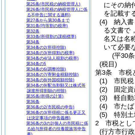
にその納
第25条
(市民税の納税管理人)
第26条
(市民税の納税管理人に係
を記載す
る不申告に関する過料)
第27条から第30条まで
(4)
納入書
第31条
(均等割の税率)
る文書で
第32条
第33条
(所得割の課税標準)
名又は名
第34条
いて必要
第34条の2
(所得控除)
第34条の3
(所得割の税率)
(平30
第34条の4
(法人税割の税率)
(税目)
第34条の5
第34条の6
(調整控除)
第3条
市税
第34条の7
(寄附金税額控除)
(1)
市民税
第34条の8
(外国税額控除)
第34条の9
(配当割額又は株式等
(2)
固定資
譲渡所得割額の控除)
第35条
(所得の計算)
(3)
軽自動
第36条
(4)
市たば
第36条の2
(市民税の申告)
第36条の3
(所得税に係る更正又
(5)
特別土
は決定事項の申告義務)
2
市税とし
第36条の3の2
(個人の市民税に係
る給与所得者の扶養親族等申告
(行方市行
書)