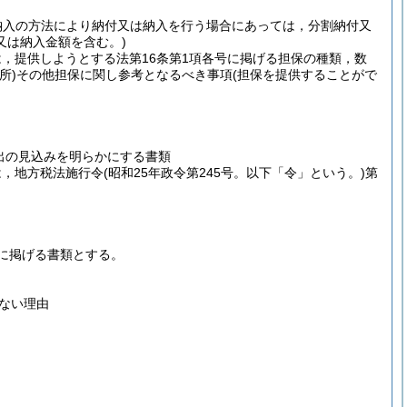
納入の方法により納付又は納入を行う場合にあっては，分割納付又
又は納入金額を含む。)
は，提供しようとする法第16条第1項各号に掲げる担保の種類，数
所)
その他担保に関し参考となるべき事項
(担保を提供することがで
出の見込みを明らかにする書類
は，地方税法施行令
(昭和25年政令第245号。以下「令」という。)
第
に掲げる書類とする。
ない理由