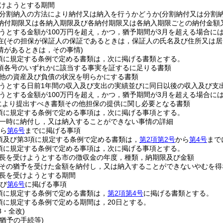
けようとする期間
分割納入の方法により納付又は納入を行うかどうか
(分割納付又は分割
納付期限又は各納入期限及び各納付期限又は各納入期限ごとの納付金額
うとする金額が100万円を超え，かつ，猶予期間が3月を超える場合に
在
(その担保が保証人の保証であるときは，保証人の氏名及び住所又は居
情があるときは，その事情)
1項に規定する条例で定める書類は，次に掲げる書類とする。
1項各号のいずれかに該当する事実を証するに足りる書類
他の資産及び負債の状況を明らかにする書類
うとする日前1年間の収入及び支出の実績並びに同日以後の収入及び支
うとする金額が100万円を超え，かつ，猶予期間が3月を超える場合に
定により提出すべき書類その他担保の提供に関し必要となる書類
2項に規定する条例で定める事項は，次に掲げる事項とする。
一時に納付し，又は納入することができない事情の詳細
ら
第6号
までに掲げる事項
2項及び第3項に規定する条例で定める書類は，
第2項第2号
から
第4号
まで
3項に規定する条例で定める事項は，次に掲げる事項とする。
長を受けようとする市の徴収金の年度，種類，納期限及び金額
その猶予を受けた金額を納付し，又は納入することができないやむを得
長を受けようとする期間
び
第6号
に掲げる事項
4項に規定する条例で定める書類は，
第2項第4号
に掲げる書類とする。
8項に規定する条例で定める期間は，20日とする。
8・全改)
猶予の手続等)