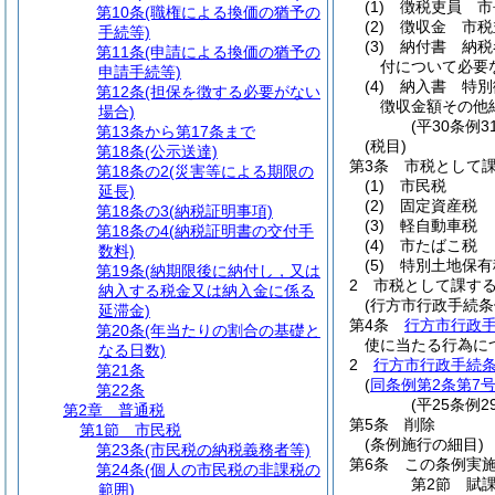
(1)
徴税吏員 市
第10条
(職権による換価の猶予の
(2)
徴収金 市税
手続等)
(3)
納付書 納税
第11条
(申請による換価の猶予の
付について必要
申請手続等)
(4)
納入書 特別
第12条
(担保を徴する必要がない
徴収金額その他
場合)
(平30条例
第13条から第17条まで
(税目)
第18条
(公示送達)
第3条
市税として
第18条の2
(災害等による期限の
(1)
市民税
延長)
(2)
固定資産税
第18条の3
(納税証明事項)
(3)
軽自動車税
第18条の4
(納税証明書の交付手
(4)
市たばこ税
数料)
(5)
特別土地保有
第19条
(納期限後に納付し，又は
2
市税として課す
納入する税金又は納入金に係る
(行方市行政手続条
延滞金)
第4条
行方市行政
第20条
(年当たりの割合の基礎と
使に当たる行為に
なる日数)
2
行方市行政手続条
第21条
(
同条例第2条第7
第22条
(平25条例
第2章
普通税
第5条
削除
第1節
市民税
(条例施行の細目)
第23条
(市民税の納税義務者等)
第6条
この条例実
第24条
(個人の市民税の非課税の
第2節
賦
範囲)