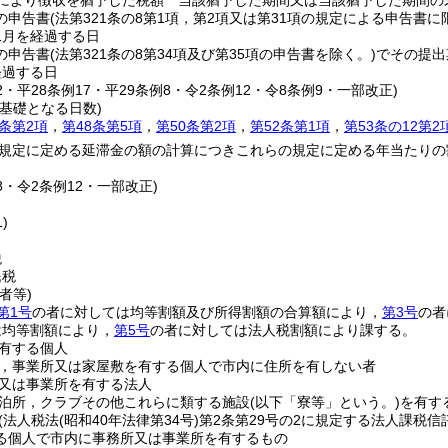
定により徴収を猶予した税額 当該猶予した期間又は当該猶予した期間の
の申告書
(法第321条の8第1項，第2項又は第31項の規定による申告書に
1月を経過する日
の申告書
(法第321条の8第34項及び第35項の申告書を除く。)
でその提出
経過する日
22・平28条例17・平29条例8・令2条例12・令8条例9・一部改正)
基礎となる日数)
3条第2項
，
第48条第5項
，
第50条第2項
，
第52条第1項
，
第53条の12第2
規定に定める延滞金の額の計算につきこれらの規定に定める年当たりの
18・令2条例12・一部改正)
)
税
民税
者等)
第1号
の者に対しては均等割額及び所得割額の合算額により，
第3号
の者
は均等割額により，
第5号
の者に対しては法人税割額により課する。
有する個人
，事業所又は家屋敷を有する個人で市内に住所を有しない者
又は事業所を有する法人
泊所，クラブその他これらに類する施設
(以下「寮等」という。)
を有す
(法人税法
(昭和40年法律第34号)
第2条第29号の2に規定する法人課税
る個人で市内に事務所又は事業所を有するもの