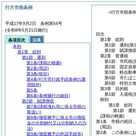
行方市税条例
○行方市税条
平成17年9月2日 条例第54号
(令和8年5月21日施行)
目次
第1章
総則
条項目次
沿革
第1節
通則
(第
本則
第2節
賦課徴
第1章
総則
第2章
普通税
第1節
通則
第1節
市民税
(
第1条
(課税の根拠)
第2節
固定資
第2条
(用語)
第3節
軽自動
第3条
(税目)
第4節
市たば
第4条
(行方市行政手続条例の適
第5節
特別土
用除外)
第3章
目的税
第5条
第1節
入湯税
(
第6条
(条例施行の細目)
附則
第2節
賦課徴収
第1章
総則
第7条
(課税洩れ等に係る市税の
第1節
通
取扱い)
(課税の根拠)
第8条
(徴収猶予に係る市の徴収
第1条
市税の税目
金の分割納付又は分割納入の方
(用語)
法)
第2条
この条例に
第9条
(徴収猶予の申請手続等)