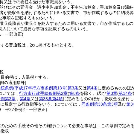
長又はその委任を受けた市職員をいう。
並びにその延滞金，過少申告加算金，不申告加算金，重加算金及び滞納
者が徴収金を納付するために用いる文書で，市が作成するものに納税者
な事項を記載するものをいう。
徴収義務者が徴収金を納入するために用いる文書で，市が作成するもの
納入について必要な事項を記載するものをいう。
31・一部改正)
課する普通税は，次に掲げるものとする。
税
る目的税は，入湯税とする。
例の適用除外)
手続条例
(平成17年行方市条例第13号)
第3条
又は
第4条
に定めるもののほ
ついては，
行方市行政手続条例第2章
(
第8条
を除く。)
及び
第3章
(
第14条
例第3条
，
第4条
又は
第33条第4項
に定めるもののほか，徴収金を納付し
号
に規定する行政指導をいう。)
については，
同条例第33条第3項
及び
第3
29・平27条例2・一部改正)
施のための手続その他その施行について必要な事項は，この条例で定め
課徴収