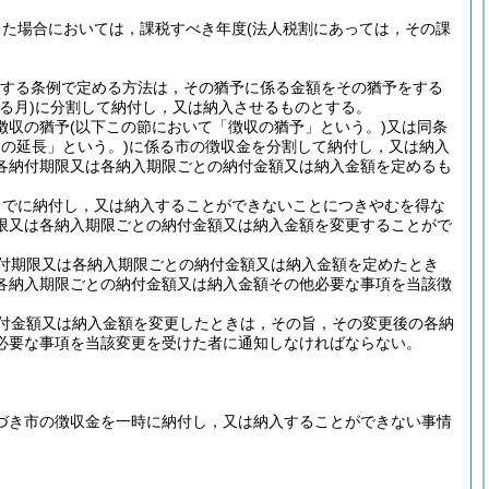
した場合においては，課税すべき年度
(法人税割にあっては，その課
規定する条例で定める方法は，その猶予に係る金額をその猶予をする
る月)
に分割して納付し，又は納入させるものとする。
徴収の猶予
(以下この節において「徴収の猶予」という。)
又は同条
の延長」という。)
に係る市の徴収金を分割して納付し，又は納入
各納付期限又は各納入期限ごとの納付金額又は納入金額を定めるも
までに納付し，又は納入することができないことにつきやむを得な
限又は各納入期限ごとの納付金額又は納入金額を変更することがで
付期限又は各納入期限ごとの納付金額又は納入金額を定めたとき
各納入期限ごとの納付金額又は納入金額その他必要な事項を当該徴
付金額又は納入金額を変更したときは，その旨，その変更後の各納
必要な事項を当該変更を受けた者に通知しなければならない。
基づき市の徴収金を一時に納付し，又は納入することができない事情