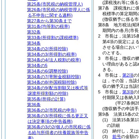
(課税洩れ等に係る
第25条
(市民税の納税管理人)
第7条
課税洩れに
第26条
(市民税の納税管理人に係
税標準の算定期間
る不申告に関する過料)
(徴収猶予に係る
第27条から第30条まで
第8条
地方税法
(昭
第31条
(均等割の税率)
期間内の各月
(市
第32条
2
市長は，法第15
第33条
(所得割の課税標準)
第4項の規定によ
第34条
させる場合におい
第34条の2
(所得控除)
のとする。
第34条の3
(所得割の税率)
3
市長は，徴収の
第34条の4
(法人税割の税率)
い理由があると認
第34条の5
きる。
第34条の6
(調整控除)
4
市長は，
第2項
の
第34条の7
(寄附金税額控除)
は，その旨，当該
第34条の8
(外国税額控除)
収の猶予又は当該
第34条の9
(配当割額又は株式等
5
市長は，
第3項
の
譲渡所得割額の控除)
付期限又は各納入
第35条
(所得の計算)
(平27条例2
第36条
(徴収猶予の申請手
第36条の2
(市民税の申告)
第9条
法第15条の
第36条の3
(所得税に係る更正又
(1)
法第15条第
は決定事項の申告義務)
の詳細
第36条の3の2
(個人の市民税に係
(2)
納付し，又は
る給与所得者の扶養親族等申告
(3)
前号
の金額の
書)