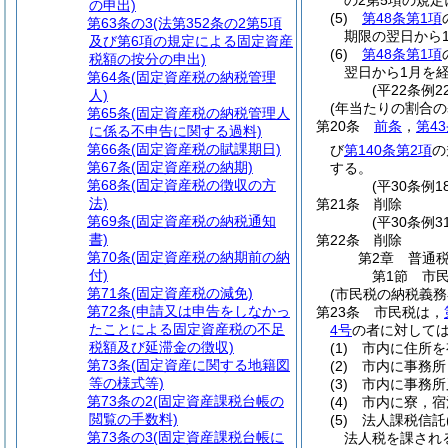
の2第5項の規
の申出)
(5)
第48条第1項
第63条の3
(法第352条の2第5項
期限の翌日から
及び第6項の規定による固定資産
(6)
第48条第1項
税額の按分の申出)
翌日から1月を
第64条
(固定資産税の納税管理
(平22条例
人)
(年当たりの割合の
第65条
(固定資産税の納税管理人
第20条
前条
，
第4
に係る不申告に関する過料)
第66条
(固定資産税の賦課期日)
び
第140条第2項
の
第67条
(固定資産税の納期)
する。
第68条
(固定資産税の徴収の方
(平30条例
法)
第21条
削除
第69条
(固定資産税の納税通知
(平30条例31
書)
第22条
削除
第70条
(固定資産税の納期前の納
第2章
普通
付)
第1節
市
第71条
(固定資産税の減免)
(市民税の納税義務
第72条
(申請又は申告をしなかっ
第23条
市民税は，
たことによる固定資産税の不足
4号
の者に対して
税額及び延滞金の徴収)
(1)
市内に住所を
第73条
(固定資産に関する地籍図
(2)
市内に事務所
等の様式等)
(3)
市内に事務所
第73条の2
(固定資産課税台帳の
(4)
市内に寮，宿
閲覧の手数料)
(5)
法人課税信託
第73条の3
(固定資産課税台帳に
法人税を課され