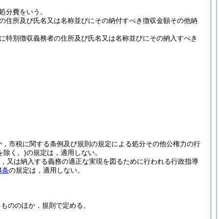
処分費をいう。
の住所及び氏名又は名称並びにその納付すべき徴収金額その他納
に特別徴収義務者の住所及び氏名又は名称並びにその納入すべき
か，市税に関する条例及び規則の規定による処分その他公権力の行
を除く。)
の規定は，適用しない。
，又は納入する義務の適正な実現を図るために行われる行政指導
4条
の規定は，適用しない。
るもののほか，規則で定める。