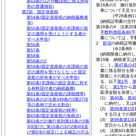
第53条の12
(分離課税に係る所得
第18条の3
施行規
割の普通徴収)
車について天災そ
第2節
固定資産税
(平28条例
第54条
(固定資産税の納税義務者
(納税証明書の交付
等)
第18条の4
法第20
第55条
(固定資産税の非課税の規
手数料徴収条例
(
定の適用を受けようとする者が
書については，手
すべき申告)
2
前項
の納税証明
第56条
(令2条例5
第57条
(納期限後に納付
第58条
第19条
納税者又は
第58条の2
じ。)
，
第47条の4
第59条
(固定資産税の非課税の規
書に係る部分を除
定の適用を受けなくなった固定
限後にその税金を
資産の所有者がすべき申告)
る。以下
第1号
，
第
第60条
(非課税の固定資産に対す
応じ，
第1号
から
第
る有料貸付者の納税義務)
延滞金額を加算し
第61条
(固定資産税の課税標準)
(1)
第40条
，
第4
第61条の2
(法第349条の3第27項
に納付し，又は
等の条例で定める割合)
(2)
第98条第1項
第62条
(固定資産税の税率)
する日までの期
第63条
(固定資産税の免税点)
(3)
第98条第1項
第63条の2
(施行規則第15条の3第
翌日から1月を
3項並びに第15条の3の2第4項及
(4)
法第601条第
び第5項の規定による補正の方法