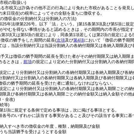
市税の取扱い)
係る市税又は詐偽その他不正の行為により免れた市税があることを発見
の末日現在)
の税率によってその全額を直ちに徴収する。
市の徴収金の分割納付又は分割納入の方法)
和25年法律第226号。以下「法」という。)
第15条第3項及び第5項に
長がやむを得ない事情があると認めるときは，その期間内の市長が指定す
条第3項又は第5項の規定により，同条第1項若しくは第2項の規定による
る徴収の猶予をした期間の延長
(
次項
及び
第4項
において「徴収の猶予期間
ては，当該分割納付又は当該分割納入の各納付期限又は各納入期限及び
猶予又は徴収の猶予期間の延長を受けた者がその納付期限又は納入期限
めるときは，
前項
の規定により定めた分割納付又は分割納入の各納付期
規定により分割納付又は分割納入の各納付期限又は各納入期限及び各納
分割納付又は分割納入の各納付期限又は各納入期限及び各納付期限又は
徴収の猶予期間の延長を受けた者に通知しなければならない。
規定により分割納付又は分割納入の各納付期限又は各納入期限ごとの納
期限及び各納付期限又は各納入期限ごとの納付金額又は納入金額その他
8・全改)
続等)
2第1項に規定する条例で定める事項は，次に掲げる事項とする。
1項各号のいずれかに該当する事実があること及びその該当する事実に
納入すべき市の徴収金の年度，種類，納期限及び金額
うち当該猶予を受けようとする金額