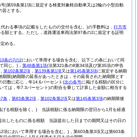
5号)
第59条第1項に規定する検査対象軽自動車又は2輪の小型自動
の旨とする。
所に代わる事項の記載をしたものの交付を含む。)
の手数料は，
行方市
める額とする。
ただし，道路運送車両法第97条の2に規定する証明
で定める。
53条の7の2
において準用する場合を含む。以下この条において同
て同じ。)
，
第48条第1項
(法第321条の8第34項及び第35項の申告
，
第102条第2項
，
第139条第1項
又は
第145条第3項
に規定する納期
納期限
(納期限の延長があったときは，その延長された納期限とす
日数に応じ，年14.6パーセント
(
次の各号
に掲げる税額の区分に
ては，年7.3パーセント)
の割合を乗じて計算した金額に相当する
。
67条
，
第83条第2項
，
第102条第2項
又は
第145条第3項
の納期限後
掲げる税額を除く。)
当該税額に係る納期限の翌日から1月を経過
提出したものに係る税額 当該提出した日までの期間又はその日の
2第2項において準用する場合を含む。)
，第603条第3項又は第603条