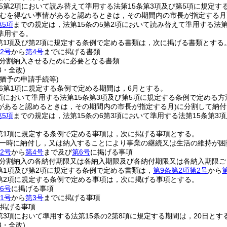
の5第2項において読み替えて準用する法第15条第3項及び第5項に規定
やむを得ない事情があると認めるときは，その期間内の市長が指定する月
第5項
までの規定は，法第15条の5第2項において読み替えて準用する法
準用する。
2第1項及び第2項に規定する条例で定める書類は，次に掲げる書類とする
2号
から
第4号
までに掲げる書類
分割納入させるために必要となる書類
8・全改)
猶予の申請手続等)
の6第1項に規定する条例で定める期間は，6月とする。
3項において準用する法第15条第3項及び第5項に規定する条例で定め
があると認めるときは，その期間内の市長が指定する月)
に分割して納付
第5項
までの規定は，法第15条の6第3項において準用する法第15条第
2第1項に規定する条例で定める事項は，次に掲げる事項とする。
一時に納付し，又は納入することにより事業の継続又は生活の維持が困
2号
から
第4号
まで及び
第6号
に掲げる事項
分割納入の各納付期限又は各納入期限及び各納付期限又は各納入期限ご
2第1項及び第2項に規定する条例で定める書類は，
第9条第2項第2号
から
2第2項に規定する条例で定める事項は，次に掲げる事項とする。
6号
に掲げる事項
1号
から
第3号
までに掲げる事項
掲げる事項
2第3項において準用する法第15条の2第8項に規定する期間は，20日とす
8・全改)