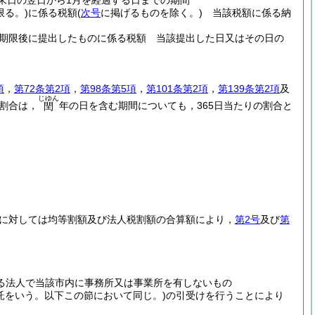
末日の翌日から1月を経過する日までの期間
限る。)
に係る税額
(
次号
に掲げるものを除く。)
当該税額に係る納
期限後に提出したものに係る税額 当該提出した日又はその日の
項
，
第72条第2項
，
第98条第5項
，
第101条第2項
，
第139条第2項
及
じゆん
割合は，
年の日を含む期間についても，365日当たりの割合と
閏
に対しては均等割額及び法人税割額の合算額により，
第2号
及び
第
る法人で当該市内に事務所又は事業所を有しないもの
信託をいう。以下この節において同じ。)
の引受けを行うことにより