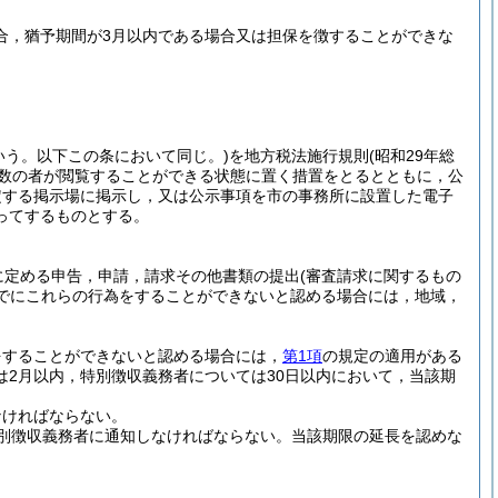
場合，猶予期間が3月以内である場合又は担保を徴することができな
いう。以下この条において同じ。)
を地方税法施行規則
(昭和29年総
多数の者が閲覧することができる状態に置く措置をとるとともに，公
定する掲示場に掲示し，又は公示事項を市の事務所に設置した電子
ってするものとする。
に定める申告，申請，請求その他書類の提出
(審査請求に関するもの
でにこれらの行為をすることができないと認める場合には，地域，
をすることができないと認める場合には，
第1項
の規定の適用がある
2月以内，特別徴収義務者については30日以内において，当該期
なければならない。
別徴収義務者に通知しなければならない。
当該期限の延長を認めな