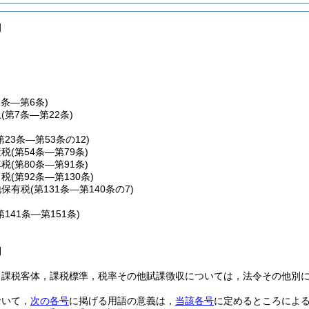
例
1条―第6条)
収
(第7条―第22条)
第23条―第53条の12)
産税
(第54条―第79条)
車税
(第80条―第91条)
こ税
(第92条―第130条)
地保有税
(第131条―第140条の7)
第141条―第151条)
則
，課税客体，課税標準，税率その他賦課徴収については，法令その他別
おいて，
次の各号
に掲げる用語の意義は，
当該各号
に定めるところによ