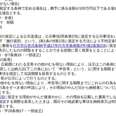
がない場合)
に規定する条例で定める場合は，猶予に係る金額が100万円以下である
る場合とする。
8・全改)
で
削除
)
の2の規定による公示送達は，公示事項
(同条第2項に規定する公示事項を
下「施行規則」という。)
第1条の8第1項に規定する方法により不特定
た書面を
行方市公告式条例
(平成17年行方市条例第3号)
第2条第2項
に規
表示したものの閲覧をすることができる状態に置く措置をとることによ
28・令7条例18・一部改正)
の延長)
，広範囲にわたる災害その他やむを得ない理由により，法又はこの条例
若しくは納入
(以下この条において「申告等」という。)
に関する期限ま
事項を指定して当該期限を延長するものとする。
市長が公示によって行うものとする。
の他やむを得ない理由により，申告等に関する期限までにこれらの行為
行為をすべき者の申請により，その理由のやんだ日から納税者については
とする。
同項
に規定する理由がやんだ後速やかに，その理由を記載した書面でし
規定する期限を延長したときは，期日その他必要な事項を納税者又は特
様とする。
14・平28条例17・一部改正)