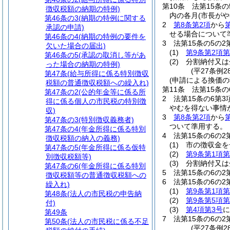
第10条
法第15条
徴収税額の納期の特例)
内の各月
(市長が
第46条の3
(納期の特例に関する
2
第8条第2項
から
承認の申請)
せる場合について
第46条の4
(納期の特例の要件を
3
法第15条の5の
欠いた場合の届出)
(1)
第9条第2項第
第46条の5
(承認の取消し等があ
(2)
分割納付又は
った場合の納期の特例)
(平27条例2
第47条
(給与所得に係る特別徴収
(申請による換価の
税額の普通徴収税額への繰入れ)
第11条
法第15条
第47条の2
(公的年金等に係る所
2
法第15条の6第
得に係る個人の市民税の特別徴
やむを得ない事情
収)
3
第8条第2項
から
第47条の3
(特別徴収義務者)
ついて準用する。
第47条の4
(年金所得に係る特別
4
法第15条の6の
徴収税額の納入の義務)
(1)
市の徴収金を
第47条の5
(年金所得に係る仮特
(2)
第9条第1項第
別徴収税額等)
(3)
分割納付又は
第47条の6
(年金所得に係る特別
5
法第15条の6の
徴収税額等の普通徴収税額への
6
法第15条の6の
繰入れ)
(1)
第9条第1項第
第48条
(法人の市民税の申告納
(2)
第9条第5項第
付)
(3)
第4項第3号
に
第49条
7
法第15条の6の
第50条
(法人の市民税に係る不足
(平27条例2