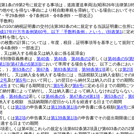
則第1条の9第2号に規定する事項は，道路運送車両法
(昭和26年法律第18
の他やむを得ない事由により軽自動車税を滞納している場合においてそ
17・平29条例8・令7条例18・令8条例9・一部改正)
手数料)
条の10の納税証明書の交付
(法第382条の4に規定する当該証明書に住
平成17年行方市条例第60号。以下「手数料条例」という。)
別表第1
に定
数料を徴しない。
書の枚数の計算については，年度，税目，証明事項等を基準として規則
・令4条例9・一部改正)
し，又は納入する税金又は納入金に係る延滞金)
特別徴収義務者は，
第40条
，
第46条
，
第46条の2
若しくは
第46条の5
(
第
第1項
(
第47条の5第3項
において準用する場合を含む。以下この条におい
く。)
，
第53条の7
，
第67条
，
第83条第2項
，
第98条第1項
若しくは
第2項
納付し，又は納入金を納入する場合には，当該税額又は納入金額にその
2号
及び
第5号
において同じ。)
の翌日から納付又は納入の日までの期間の
4号
までに掲げる期間並びに
第5号
及び
第6号
に定める日までの期間につい
て納付書によって納付し，又は納入書によって納入しなければならない
6条
，
第46条の2
若しくは
第46条の5
，
第47条の4第1項
，
第53条の7
，
第
納入する税額 当該納期限の翌日から1月を経過する日までの期間
若しくは
第2項
の申告書又は
第139条第1項
の申告書に係る税額
(
第4号
に
間
若しくは
第2項
の申告書又は
第139条第1項
の申告書でその提出期限後に
経過する日までの期間
3項若しくは第4項
(これらの規定を法第602条第2項及び第603条の2の