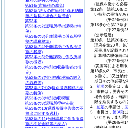
税額の納付の手続)
(担保を徴する必要
第51条
(市民税の減免)
第12条
法第16条
第52条
(法人の市民税に係る納期
い特別の事情があ
限の延長の場合の延滞金)
(平27条例2
第53条
第13条から第17条ま
第53条の2
(退職所得の課税の特
(平27条例28
例)
(公示送達)
第53条の3
(分離課税に係る所得
第18条
法第20条
割の課税標準)
理府令第23号。以
第53条の4
(分離課税に係る所得
示事項が記載され
割の税率)
計算機の映像面に
第53条の5
(分離課税に係る所得
(平27条例
割の徴収)
(災害等による期限
第53条の6
(特別徴収義務者の指
第18条の2
市長は
定)
を除く。)
又は納付
第53条の7
(特別徴収税額の納入
期日その他必要な
の義務等)
2
前項
の指定は，
第53条の7の2
(特別徴収税額の納
3
市長は，災害そ
期の特例)
場合を除き，当該
第53条の8
(特別徴収税額)
限を延長するもの
第53条の9
(退職所得申告書)
4
前項
の申請は，
第53条の10
(退職所得申告書の不
5
市長は，
第3項
に
提出に関する過料)
いときも，また同
第53条の11
(分離課税に係る所得
(平28条例
割の不足金額等の納入)
(納税証明事項)