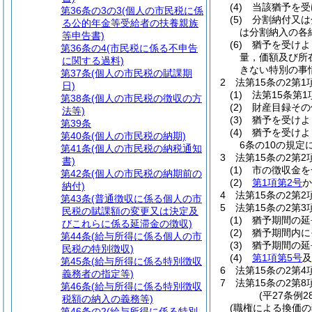
(4)
当該猶予を受
第36条の3の3
(個人の市民税に係
(5)
分割納付又は
る公的年金等受給者の扶養親族
は分割納入の各
等申告書)
(6)
猶予を受けよ
第36条の4
(市民税に係る不申告
量，価額及び所
に関する過料)
きない特別の事
第37条
(個人の市民税の賦課期
2
法第15条の2第
日)
(1)
法第15条第
第38条
(個人の市民税の徴収の方
(2)
財産目録その
法等)
(3)
猶予を受けよ
第39条
(4)
猶予を受けよ
第40条
(個人の市民税の納期)
6条の10の規
第41条
(個人の市民税の納税通知
3
法第15条の2第
書)
(1)
市の徴収金を
第42条
(個人の市民税の納期前の
(2)
第1項第2号
か
納付)
4
法第15条の2第
第43条
(普通徴収に係る個人の市
5
法第15条の2第
民税の賦課額の変更又は決定及
(1)
猶予期間の延
びこれらに係る延滞金の徴収)
(2)
猶予期間内に
第44条
(給与所得に係る個人の市
(3)
猶予期間の延
民税の特別徴収)
(4)
第1項第5号
及
第45条
(給与所得に係る特別徴収
6
法第15条の2第
義務者の指定等)
7
法第15条の2第
第46条
(給与所得に係る特別徴収
(平27条例2
税額の納入の義務等)
(職権による換価の
第46条の2
(給与所得に係る特別