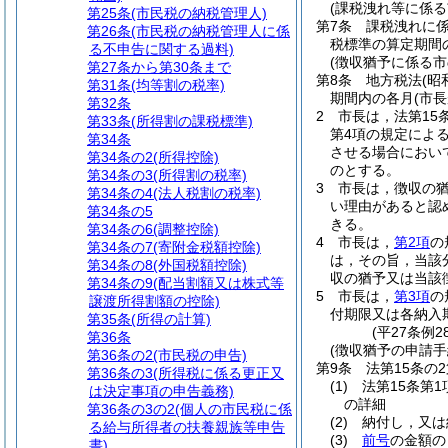
(課税洩れ等に係る
第25条
(市民税の納税管理人)
第7条
課税洩れに
第26条
(市民税の納税管理人に係
税標準の算定期間
る不申告に関する過料)
(徴収猶予に係る
第27条から第30条まで
第8条
地方税法
(昭
第31条
(均等割の税率)
期間内の各月
(市
第32条
2
市長は，法第15
第33条
(所得割の課税標準)
第4項の規定によ
第34条
させる場合におい
第34条の2
(所得控除)
のとする。
第34条の3
(所得割の税率)
3
市長は，徴収の
第34条の4
(法人税割の税率)
い理由があると認
第34条の5
きる。
第34条の6
(調整控除)
4
市長は，
第2項
の
第34条の7
(寄附金税額控除)
は，その旨，当該
第34条の8
(外国税額控除)
収の猶予又は当該
第34条の9
(配当割額又は株式等
5
市長は，
第3項
の
譲渡所得割額の控除)
付期限又は各納入
第35条
(所得の計算)
(平27条例2
第36条
(徴収猶予の申請手
第36条の2
(市民税の申告)
第9条
法第15条の
第36条の3
(所得税に係る更正又
(1)
法第15条第
は決定事項の申告義務)
の詳細
第36条の3の2
(個人の市民税に係
(2)
納付し，又は
る給与所得者の扶養親族等申告
(3)
前号
の金額の
書)