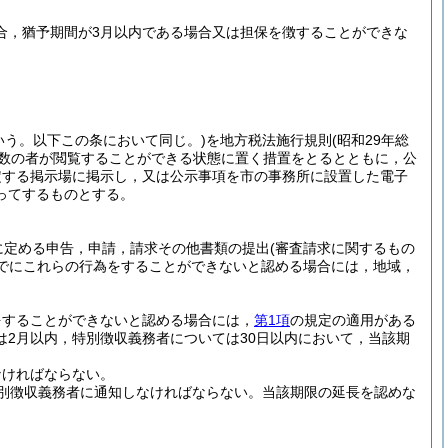
場合，猶予期間が3月以内である場合又は担保を徴することができな
いう。以下この条において同じ。)
を地方税法施行規則
(昭和29年総
多数の者が閲覧することができる状態に置く措置をとるとともに，公
定する掲示場に掲示し，又は公示事項を市の事務所に設置した電子
ってするものとする。
に定める申告，申請，請求その他書類の提出
(審査請求に関するもの
でにこれらの行為をすることができないと認める場合には，地域，
をすることができないと認める場合には，
第1項
の規定の適用がある
2月以内，特別徴収義務者については30日以内において，当該期
なければならない。
別徴収義務者に通知しなければならない。
当該期限の延長を認めな