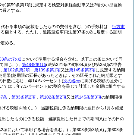
5号)
第59条第1項に規定する検査対象軽自動車又は2輪の小型自動
の旨とする。
所に代わる事項の記載をしたものの交付を含む。)
の手数料は，
行方市
める額とする。
ただし，道路運送車両法第97条の2に規定する証明
で定める。
53条の7の2
において準用する場合を含む。以下この条において同
て同じ。)
，
第48条第1項
(法第321条の8第34項及び第35項の申告
，
第102条第2項
，
第139条第1項
又は
第145条第3項
に規定する納期
納期限
(納期限の延長があったときは，その延長された納期限とす
日数に応じ，年14.6パーセント
(
次の各号
に掲げる税額の区分に
ては，年7.3パーセント)
の割合を乗じて計算した金額に相当する
。
67条
，
第83条第2項
，
第102条第2項
又は
第145条第3項
の納期限後
掲げる税額を除く。)
当該税額に係る納期限の翌日から1月を経過
提出したものに係る税額 当該提出した日までの期間又はその日の
2第2項において準用する場合を含む。)
，第603条第3項又は第603条