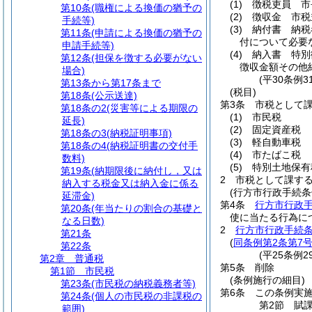
(1)
徴税吏員 市
第10条
(職権による換価の猶予の
(2)
徴収金 市税
手続等)
(3)
納付書 納税
第11条
(申請による換価の猶予の
付について必要
申請手続等)
(4)
納入書 特別
第12条
(担保を徴する必要がない
徴収金額その他
場合)
(平30条例
第13条から第17条まで
(税目)
第18条
(公示送達)
第3条
市税として
第18条の2
(災害等による期限の
(1)
市民税
延長)
(2)
固定資産税
第18条の3
(納税証明事項)
(3)
軽自動車税
第18条の4
(納税証明書の交付手
(4)
市たばこ税
数料)
(5)
特別土地保有
第19条
(納期限後に納付し，又は
2
市税として課す
納入する税金又は納入金に係る
(行方市行政手続条
延滞金)
第4条
行方市行政
第20条
(年当たりの割合の基礎と
使に当たる行為に
なる日数)
2
行方市行政手続条
第21条
(
同条例第2条第7
第22条
(平25条例
第2章
普通税
第5条
削除
第1節
市民税
(条例施行の細目)
第23条
(市民税の納税義務者等)
第6条
この条例実
第24条
(個人の市民税の非課税の
第2節
賦
範囲)