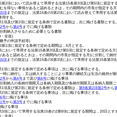
の5第2項において読み替えて準用する法第15条第3項及び第5項に規定
やむを得ない事情があると認めるときは，その期間内の市長が指定する月
第5項
までの規定は，法第15条の5第2項において読み替えて準用する法
準用する。
2第1項及び第2項に規定する条例で定める書類は，次に掲げる書類とする
2号
から
第4号
までに掲げる書類
分割納入させるために必要となる書類
8・全改)
猶予の申請手続等)
の6第1項に規定する条例で定める期間は，6月とする。
3項において準用する法第15条第3項及び第5項に規定する条例で定め
があると認めるときは，その期間内の市長が指定する月)
に分割して納付
第5項
までの規定は，法第15条の6第3項において準用する法第15条第
2第1項に規定する条例で定める事項は，次に掲げる事項とする。
一時に納付し，又は納入することにより事業の継続又は生活の維持が困
2号
から
第4号
まで及び
第6号
に掲げる事項
分割納入の各納付期限又は各納入期限及び各納付期限又は各納入期限ご
2第1項及び第2項に規定する条例で定める書類は，
第9条第2項第2号
から
2第2項に規定する条例で定める事項は，次に掲げる事項とする。
6号
に掲げる事項
1号
から
第3号
までに掲げる事項
掲げる事項
2第3項において準用する法第15条の2第8項に規定する期間は，20日とす
8・全改)