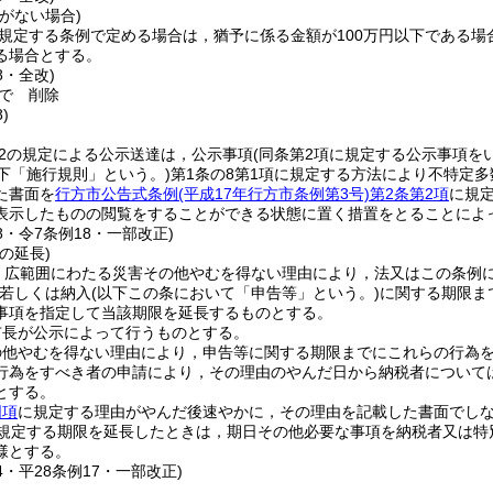
がない場合)
に規定する条例で定める場合は，猶予に係る金額が100万円以下である
る場合とする。
8・全改)
で
削除
)
の2の規定による公示送達は，公示事項
(同条第2項に規定する公示事項を
下「施行規則」という。)
第1条の8第1項に規定する方法により不特定
た書面を
行方市公告式条例
(平成17年行方市条例第3号)
第2条第2項
に規
表示したものの閲覧をすることができる状態に置く措置をとることによ
28・令7条例18・一部改正)
の延長)
，広範囲にわたる災害その他やむを得ない理由により，法又はこの条例
若しくは納入
(以下この条において「申告等」という。)
に関する期限ま
事項を指定して当該期限を延長するものとする。
市長が公示によって行うものとする。
の他やむを得ない理由により，申告等に関する期限までにこれらの行為
行為をすべき者の申請により，その理由のやんだ日から納税者については
とする。
同項
に規定する理由がやんだ後速やかに，その理由を記載した書面でし
規定する期限を延長したときは，期日その他必要な事項を納税者又は特
様とする。
14・平28条例17・一部改正)