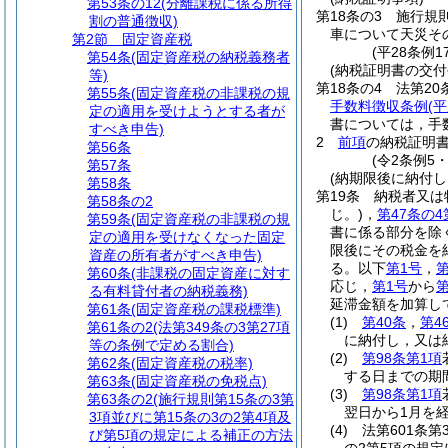
第53条の12
(分離課税に係る所得
第18条の3
施行規
割の普通徴収)
車について天災そ
第2節
固定資産税
(平28条例
第54条
(固定資産税の納税義務者
(納税証明書の交付
等)
第18条の4
法第20
第55条
(固定資産税の非課税の規
手数料徴収条例
(
定の適用を受けようとする者が
書については，手
すべき申告)
2
前項
の納税証明
第56条
(令2条例5
第57条
(納期限後に納付
第58条
第19条
納税者又は
第58条の2
じ。)
，
第47条の4
第59条
(固定資産税の非課税の規
書に係る部分を除
定の適用を受けなくなった固定
限後にその税金を
資産の所有者がすべき申告)
る。以下
第1号
，
第
第60条
(非課税の固定資産に対す
応じ，
第1号
から
第
る有料貸付者の納税義務)
延滞金額を加算し
第61条
(固定資産税の課税標準)
(1)
第40条
，
第4
第61条の2
(法第349条の3第27項
に納付し，又は
等の条例で定める割合)
(2)
第98条第1項
第62条
(固定資産税の税率)
する日までの期
第63条
(固定資産税の免税点)
(3)
第98条第1項
第63条の2
(施行規則第15条の3第
翌日から1月を
3項並びに第15条の3の2第4項及
(4)
法第601条第
び第5項の規定による補正の方法