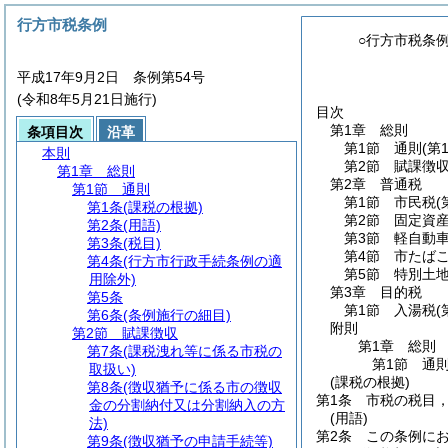
行方市税条例
○行方市税条
平成17年9月2日 条例第54号
(令和8年5月21日施行)
目次
第1章
総則
条項目次
沿革
第1節
通則
(第
本則
第2節
賦課徴
第1章
総則
第2章
普通税
第1節
通則
第1節
市民税
(
第1条
(課税の根拠)
第2節
固定資
第2条
(用語)
第3節
軽自動
第3条
(税目)
第4節
市たば
第4条
(行方市行政手続条例の適
第5節
特別土
用除外)
第3章
目的税
第5条
第1節
入湯税
(
第6条
(条例施行の細目)
附則
第2節
賦課徴収
第1章
総則
第7条
(課税洩れ等に係る市税の
第1節
通
取扱い)
(課税の根拠)
第8条
(徴収猶予に係る市の徴収
第1条
市税の税目
金の分割納付又は分割納入の方
(用語)
法)
第2条
この条例に
第9条
(徴収猶予の申請手続等)