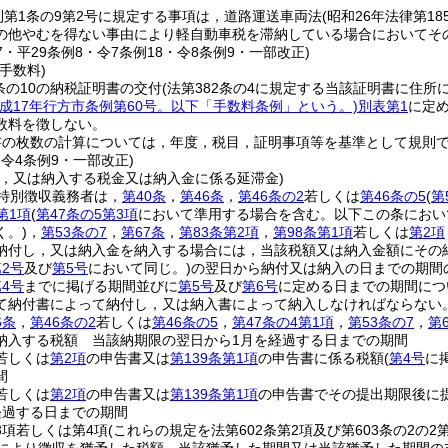
則第1条の9第2号に規定する事項は，道路運送車両法
(昭和26年法律第18
の他やむを得ない事由により軽自動車税を滞納している場合においてそ
17・平29条例8・令7条例18・令8条例9・一部改正)
手数料)
条の10の納税証明書の交付
(法第382条の4に規定する当該証明書に住
平成17年行方市条例第60号。以下「手数料条例」という。)
別表第1
に定
数料を徴しない。
書の枚数の計算については，年度，税目，証明事項等を基準として規則
・令4条例9・一部改正)
し，又は納入する税金又は納入金に係る延滞金)
特別徴収義務者は，
第40条
，
第46条
，
第46条の2
若しくは
第46条の5
(
第
第1項
(
第47条の5第3項
において準用する場合を含む。以下この条におい
く。)
，
第53条の7
，
第67条
，
第83条第2項
，
第98条第1項
若しくは
第2項
納付し，又は納入金を納入する場合には，当該税額又は納入金額にその
2号
及び
第5号
において同じ。)
の翌日から納付又は納入の日までの期間の
4号
までに掲げる期間並びに
第5号
及び
第6号
に定める日までの期間につい
て納付書によって納付し，又は納入書によって納入しなければならない
6条
，
第46条の2
若しくは
第46条の5
，
第47条の4第1項
，
第53条の7
，
第
納入する税額 当該納期限の翌日から1月を経過する日までの期間
若しくは
第2項
の申告書又は
第139条第1項
の申告書に係る税額
(
第4号
に
間
若しくは
第2項
の申告書又は
第139条第1項
の申告書でその提出期限後に
経過する日までの期間
3項若しくは第4項
(これらの規定を法第602条第2項及び第603条の2の