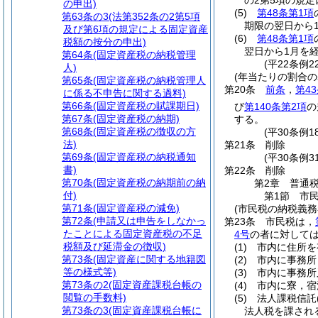
の2第5項の規
の申出)
(5)
第48条第1項
第63条の3
(法第352条の2第5項
期限の翌日から
及び第6項の規定による固定資産
(6)
第48条第1項
税額の按分の申出)
翌日から1月を
第64条
(固定資産税の納税管理
(平22条例
人)
(年当たりの割合の
第65条
(固定資産税の納税管理人
第20条
前条
，
第4
に係る不申告に関する過料)
第66条
(固定資産税の賦課期日)
び
第140条第2項
の
第67条
(固定資産税の納期)
する。
第68条
(固定資産税の徴収の方
(平30条例
法)
第21条
削除
第69条
(固定資産税の納税通知
(平30条例31
書)
第22条
削除
第70条
(固定資産税の納期前の納
第2章
普通
付)
第1節
市
第71条
(固定資産税の減免)
(市民税の納税義務
第72条
(申請又は申告をしなかっ
第23条
市民税は，
たことによる固定資産税の不足
4号
の者に対して
税額及び延滞金の徴収)
(1)
市内に住所を
第73条
(固定資産に関する地籍図
(2)
市内に事務所
等の様式等)
(3)
市内に事務所
第73条の2
(固定資産課税台帳の
(4)
市内に寮，宿
閲覧の手数料)
(5)
法人課税信託
第73条の3
(固定資産課税台帳に
法人税を課され