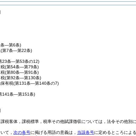
例
1条―第6条)
収
(第7条―第22条)
第23条―第53条の12)
産税
(第54条―第79条)
車税
(第80条―第91条)
こ税
(第92条―第130条)
地保有税
(第131条―第140条の7)
第141条―第151条)
則
，課税客体，課税標準，税率その他賦課徴収については，法令その他別
おいて，
次の各号
に掲げる用語の意義は，
当該各号
に定めるところによ