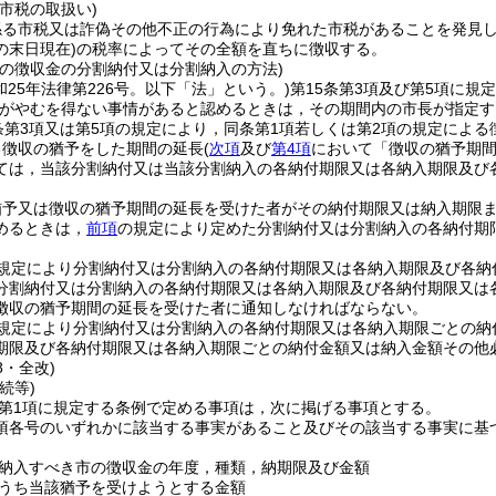
市税の取扱い)
係る市税又は詐偽その他不正の行為により免れた市税があることを発見
の末日現在)
の税率によってその全額を直ちに徴収する。
市の徴収金の分割納付又は分割納入の方法)
和25年法律第226号。以下「法」という。)
第15条第3項及び第5項に
長がやむを得ない事情があると認めるときは，その期間内の市長が指定す
条第3項又は第5項の規定により，同条第1項若しくは第2項の規定による
る徴収の猶予をした期間の延長
(
次項
及び
第4項
において「徴収の猶予期間
ては，当該分割納付又は当該分割納入の各納付期限又は各納入期限及び
猶予又は徴収の猶予期間の延長を受けた者がその納付期限又は納入期限
めるときは，
前項
の規定により定めた分割納付又は分割納入の各納付期
規定により分割納付又は分割納入の各納付期限又は各納入期限及び各納
分割納付又は分割納入の各納付期限又は各納入期限及び各納付期限又は
徴収の猶予期間の延長を受けた者に通知しなければならない。
規定により分割納付又は分割納入の各納付期限又は各納入期限ごとの納
期限及び各納付期限又は各納入期限ごとの納付金額又は納入金額その他
8・全改)
続等)
2第1項に規定する条例で定める事項は，次に掲げる事項とする。
1項各号のいずれかに該当する事実があること及びその該当する事実に
納入すべき市の徴収金の年度，種類，納期限及び金額
うち当該猶予を受けようとする金額