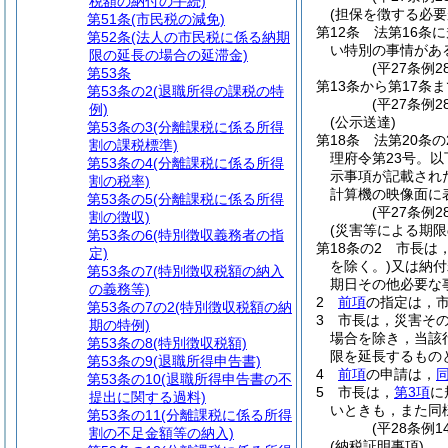
税額の納付の手続)
(担保を徴する必要
第51条
(市民税の減免)
第12条
法第16条
第52条
(法人の市民税に係る納期
い特別の事情があ
限の延長の場合の延滞金)
(平27条例2
第53条
第13条から第17条ま
第53条の2
(退職所得の課税の特
(平27条例28
例)
(公示送達)
第53条の3
(分離課税に係る所得
第18条
法第20条
割の課税標準)
理府令第23号。以
第53条の4
(分離課税に係る所得
示事項が記載され
割の税率)
計算機の映像面に
第53条の5
(分離課税に係る所得
(平27条例
割の徴収)
(災害等による期限
第53条の6
(特別徴収義務者の指
第18条の2
市長は
定)
を除く。)
又は納付
第53条の7
(特別徴収税額の納入
期日その他必要な
の義務等)
2
前項
の指定は，
第53条の7の2
(特別徴収税額の納
3
市長は，災害そ
期の特例)
場合を除き，当該
第53条の8
(特別徴収税額)
限を延長するもの
第53条の9
(退職所得申告書)
4
前項
の申請は，
第53条の10
(退職所得申告書の不
5
市長は，
第3項
に
提出に関する過料)
いときも，また同
第53条の11
(分離課税に係る所得
(平28条例
割の不足金額等の納入)
(納税証明事項)