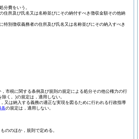
処分費をいう。
の住所及び氏名又は名称並びにその納付すべき徴収金額その他納
に特別徴収義務者の住所及び氏名又は名称並びにその納入すべき
か，市税に関する条例及び規則の規定による処分その他公権力の行
を除く。)
の規定は，適用しない。
，又は納入する義務の適正な実現を図るために行われる行政指導
4条
の規定は，適用しない。
るもののほか，規則で定める。