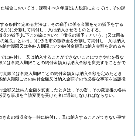
した場合においては，課税すべき年度
(法人税割にあっては，その課
規定する条例で定める方法は，その猶予に係る金額をその猶予をする
る月)
に分割して納付し，又は納入させるものとする。
徴収の猶予
(以下この節において「徴収の猶予」という。)
又は同条
の延長」という。)
に係る市の徴収金を分割して納付し，又は納入
各納付期限又は各納入期限ごとの納付金額又は納入金額を定めるも
までに納付し，又は納入することができないことにつきやむを得な
限又は各納入期限ごとの納付金額又は納入金額を変更することがで
付期限又は各納入期限ごとの納付金額又は納入金額を定めたとき
各納入期限ごとの納付金額又は納入金額その他必要な事項を当該徴
付金額又は納入金額を変更したときは，その旨，その変更後の各納
必要な事項を当該変更を受けた者に通知しなければならない。
基づき市の徴収金を一時に納付し，又は納入することができない事情