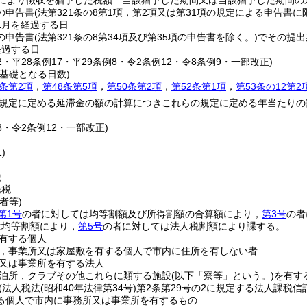
定により徴収を猶予した税額 当該猶予した期間又は当該猶予した期間の
の申告書
(法第321条の8第1項，第2項又は第31項の規定による申告書に
1月を経過する日
の申告書
(法第321条の8第34項及び第35項の申告書を除く。)
でその提出
経過する日
22・平28条例17・平29条例8・令2条例12・令8条例9・一部改正)
基礎となる日数)
3条第2項
，
第48条第5項
，
第50条第2項
，
第52条第1項
，
第53条の12第2
規定に定める延滞金の額の計算につきこれらの規定に定める年当たりの
18・令2条例12・一部改正)
)
税
民税
者等)
第1号
の者に対しては均等割額及び所得割額の合算額により，
第3号
の者
は均等割額により，
第5号
の者に対しては法人税割額により課する。
有する個人
，事業所又は家屋敷を有する個人で市内に住所を有しない者
又は事業所を有する法人
泊所，クラブその他これらに類する施設
(以下「寮等」という。)
を有す
(法人税法
(昭和40年法律第34号)
第2条第29号の2に規定する法人課税
る個人で市内に事務所又は事業所を有するもの