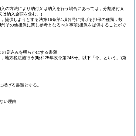
納入の方法により納付又は納入を行う場合にあっては，分割納付又
又は納入金額を含む。)
は，提供しようとする法第16条第1項各号に掲げる担保の種類，数
所)
その他担保に関し参考となるべき事項
(担保を提供することがで
出の見込みを明らかにする書類
は，地方税法施行令
(昭和25年政令第245号。以下「令」という。)
第
に掲げる書類とする。
ない理由