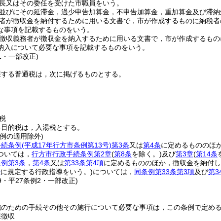
長又はその委任を受けた市職員をいう。
並びにその延滞金，過少申告加算金，不申告加算金，重加算金及び滞納
者が徴収金を納付するために用いる文書で，市が作成するものに納税者
な事項を記載するものをいう。
徴収義務者が徴収金を納入するために用いる文書で，市が作成するもの
納入について必要な事項を記載するものをいう。
31・一部改正)
課する普通税は，次に掲げるものとする。
税
る目的税は，入湯税とする。
例の適用除外)
手続条例
(平成17年行方市条例第13号)
第3条
又は
第4条
に定めるもののほ
ついては，
行方市行政手続条例第2章
(
第8条
を除く。)
及び
第3章
(
第14条
例第3条
，
第4条
又は
第33条第4項
に定めるもののほか，徴収金を納付し
号
に規定する行政指導をいう。)
については，
同条例第33条第3項
及び
第3
29・平27条例2・一部改正)
施のための手続その他その施行について必要な事項は，この条例で定め
課徴収