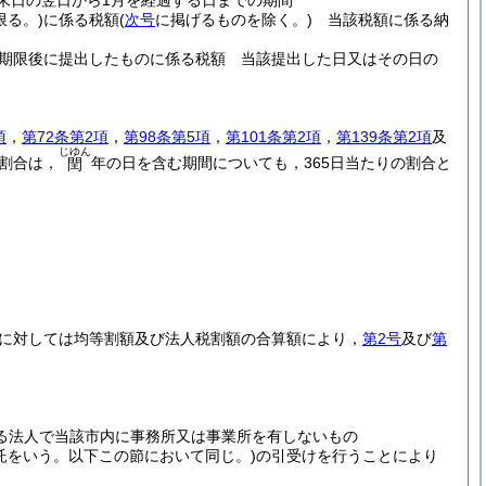
末日の翌日から1月を経過する日までの期間
限る。)
に係る税額
(
次号
に掲げるものを除く。)
当該税額に係る納
期限後に提出したものに係る税額 当該提出した日又はその日の
項
，
第72条第2項
，
第98条第5項
，
第101条第2項
，
第139条第2項
及
じゆん
割合は，
年の日を含む期間についても，365日当たりの割合と
閏
に対しては均等割額及び法人税割額の合算額により，
第2号
及び
第
る法人で当該市内に事務所又は事業所を有しないもの
信託をいう。以下この節において同じ。)
の引受けを行うことにより