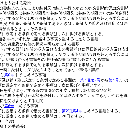
けようとする期間
分割納入の方法により納付又は納入を行うかどうか
(分割納付又は分割
納付期限又は各納入期限及び各納付期限又は各納入期限ごとの納付金額
うとする金額が100万円を超え，かつ，猶予期間が3月を超える場合に
在
(その担保が保証人の保証であるときは，保証人の氏名及び住所又は居
情があるときは，その事情)
1項に規定する条例で定める書類は，次に掲げる書類とする。
1項各号のいずれかに該当する事実を証するに足りる書類
他の資産及び負債の状況を明らかにする書類
うとする日前1年間の収入及び支出の実績並びに同日以後の収入及び支
うとする金額が100万円を超え，かつ，猶予期間が3月を超える場合に
定により提出すべき書類その他担保の提供に関し必要となる書類
2項に規定する条例で定める事項は，次に掲げる事項とする。
一時に納付し，又は納入することができない事情の詳細
ら
第6号
までに掲げる事項
2項及び第3項に規定する条例で定める書類は，
第2項第2号
から
第4号
まで
3項に規定する条例で定める事項は，次に掲げる事項とする。
長を受けようとする市の徴収金の年度，種類，納期限及び金額
その猶予を受けた金額を納付し，又は納入することができないやむを得
長を受けようとする期間
び
第6号
に掲げる事項
4項に規定する条例で定める書類は，
第2項第4号
に掲げる書類とする。
8項に規定する条例で定める期間は，20日とする。
8・全改)
猶予の手続等)