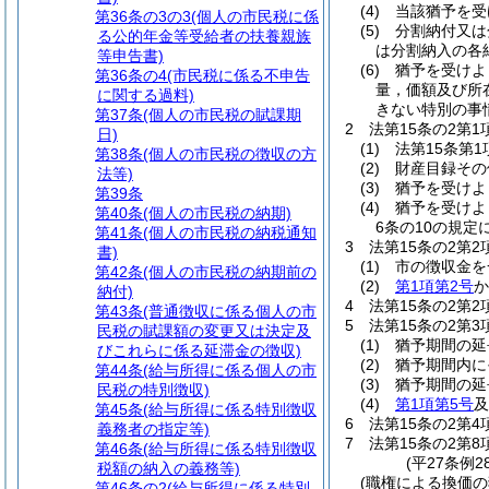
(4)
当該猶予を受
第36条の3の3
(個人の市民税に係
(5)
分割納付又は
る公的年金等受給者の扶養親族
は分割納入の各
等申告書)
(6)
猶予を受けよ
第36条の4
(市民税に係る不申告
量，価額及び所
に関する過料)
きない特別の事
第37条
(個人の市民税の賦課期
2
法第15条の2第
日)
(1)
法第15条第
第38条
(個人の市民税の徴収の方
(2)
財産目録その
法等)
(3)
猶予を受けよ
第39条
(4)
猶予を受けよ
第40条
(個人の市民税の納期)
6条の10の規
第41条
(個人の市民税の納税通知
3
法第15条の2第
書)
(1)
市の徴収金を
第42条
(個人の市民税の納期前の
(2)
第1項第2号
か
納付)
4
法第15条の2第
第43条
(普通徴収に係る個人の市
5
法第15条の2第
民税の賦課額の変更又は決定及
(1)
猶予期間の延
びこれらに係る延滞金の徴収)
(2)
猶予期間内に
第44条
(給与所得に係る個人の市
(3)
猶予期間の延
民税の特別徴収)
(4)
第1項第5号
及
第45条
(給与所得に係る特別徴収
6
法第15条の2第
義務者の指定等)
7
法第15条の2第
第46条
(給与所得に係る特別徴収
(平27条例2
税額の納入の義務等)
(職権による換価の
第46条の2
(給与所得に係る特別