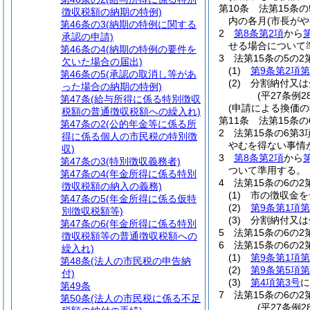
第10条
法第15条
徴収税額の納期の特例)
内の各月
(市長が
第46条の3
(納期の特例に関する
2
第8条第2項
から
承認の申請)
せる場合について
第46条の4
(納期の特例の要件を
3
法第15条の5の
欠いた場合の届出)
(1)
第9条第2項第
第46条の5
(承認の取消し等があ
(2)
分割納付又は
った場合の納期の特例)
(平27条例2
第47条
(給与所得に係る特別徴収
(申請による換価の
税額の普通徴収税額への繰入れ)
第11条
法第15条
第47条の2
(公的年金等に係る所
2
法第15条の6第
得に係る個人の市民税の特別徴
やむを得ない事情
収)
3
第8条第2項
から
第47条の3
(特別徴収義務者)
ついて準用する。
第47条の4
(年金所得に係る特別
4
法第15条の6の
徴収税額の納入の義務)
(1)
市の徴収金を
第47条の5
(年金所得に係る仮特
(2)
第9条第1項第
別徴収税額等)
(3)
分割納付又は
第47条の6
(年金所得に係る特別
5
法第15条の6の
徴収税額等の普通徴収税額への
6
法第15条の6の
繰入れ)
(1)
第9条第1項第
第48条
(法人の市民税の申告納
(2)
第9条第5項第
付)
(3)
第4項第3号
に
第49条
7
法第15条の6の
第50条
(法人の市民税に係る不足
(平27条例2