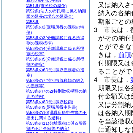
税額の納付の手続)
又は納入さ
第51条
(市民税の減免)
第52条
(法人の市民税に係る納期
納入の各納
限の延長の場合の延滞金)
期限ごとの
第53条
第53条の2
(退職所得の課税の特
3
市長は，
例)
がその納付
第53条の3
(分離課税に係る所得
割の課税標準)
とができな
第53条の4
(分離課税に係る所得
きは，
前項
割の税率)
第53条の5
(分離課税に係る所得
付期限又は
割の徴収)
第53条の6
(特別徴収義務者の指
ることがで
定)
4
市長は，
第53条の7
(特別徴収税額の納入
の義務等)
期限又は各
第53条の7の2
(特別徴収税額の納
付金額又は
期の特例)
第53条の8
(特別徴収税額)
又は分割納
第53条の9
(退職所得申告書)
は各納入期
第53条の10
(退職所得申告書の不
提出に関する過料)
を当該徴収
第53条の11
(分離課税に係る所得
に通知しな
割の不足金額等の納入)