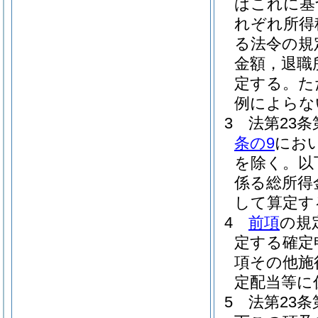
はこれに基
れぞれ所得
る法令の規
金額，退職
定する。
た
例によらな
3
法第23
条の9
にお
を除く。以
係る総所得
して算定す
4
前項
の規
定する確定
項その他施
定配当等に
5
法第23