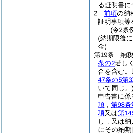
る証明書に
2
前項
の納
証明事項等
(令2条
(納期限後
金)
第19条
納
条の2
若し
合を含む。
47条の5第
いて同じ。
申告書に係
項
，
第98条
項
又は
第14
し，又は納
にその納期