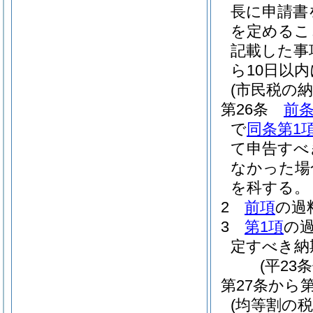
長に申請書
を定めるこ
記載した事
ら10日以
(市民税の
第26条
前条
で
同条第1
て申告すべ
なかった場
を科する。
2
前項
の過
3
第1項
の
定すべき納
(平23
第27条から
(均等割の税