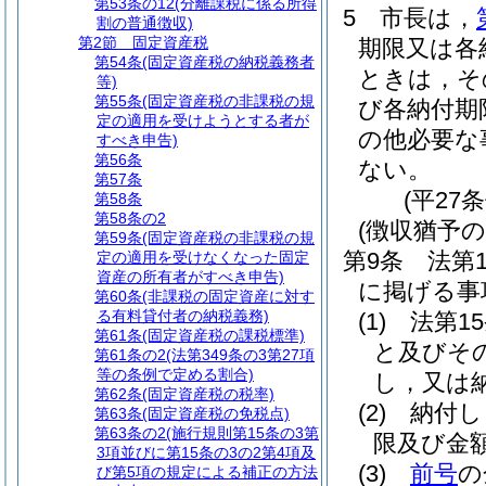
第53条の12
(分離課税に係る所得
5
市長は，
割の普通徴収)
第2節
固定資産税
期限又は各
第54条
(固定資産税の納税義務者
ときは，そ
等)
第55条
(固定資産税の非課税の規
び各納付期
定の適用を受けようとする者が
の他必要な
すべき申告)
第56条
ない。
第57条
(平27
第58条
第58条の2
(徴収猶予の
第59条
(固定資産税の非課税の規
第9条
法第
定の適用を受けなくなった固定
資産の所有者がすべき申告)
に掲げる事
第60条
(非課税の固定資産に対す
る有料貸付者の納税義務)
(1)
法第1
第61条
(固定資産税の課税標準)
と及びそ
第61条の2
(法第349条の3第27項
等の条例で定める割合)
し，又は
第62条
(固定資産税の税率)
(2)
納付し
第63条
(固定資産税の免税点)
第63条の2
(施行規則第15条の3第
限及び金
3項並びに第15条の3の2第4項及
(3)
前号
の
び第5項の規定による補正の方法