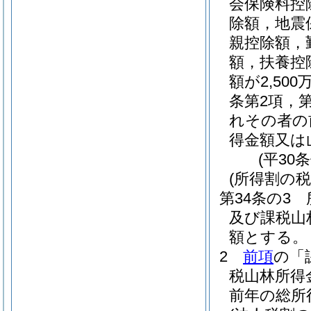
会保険料控
除額，地震
親控除額，
額，扶養控
額が2,5
条第2項，
れその者の
得金額又は
(平30
(所得割の税
第34条の3
及び課税山
額とする。
2
前項
の「
税山林所得
前年の総所