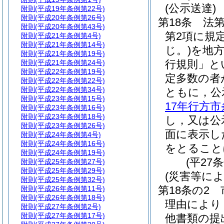
(公示送達)
附則
(平成19年条例第22号)
附則
(平成20年条例第26号)
第18条
法第
附則
(平成20年条例第43号)
第2項に規
附則
(平成21年条例第4号)
附則
(平成21年条例第14号)
じ。)
を地
附則
(平成21年条例第19号)
行規則」と
附則
(平成21年条例第24号)
附則
(平成22年条例第19号)
定多数の者
附則
(平成22年条例第22号)
附則
(平成22年条例第34号)
ともに，公
附則
(平成23年条例第15号)
17年行方市
附則
(平成23年条例第16号)
附則
(平成23年条例第18号)
し，又は公
附則
(平成23年条例第26号)
面に表示し
附則
(平成24年条例第4号)
附則
(平成24年条例第16号)
をとること
附則
(平成24年条例第19号)
(平27
附則
(平成25年条例第27号)
附則
(平成25年条例第29号)
(災害等に
附則
(平成25年条例第32号)
第18条の2
附則
(平成26年条例第11号)
附則
(平成26年条例第18号)
理由により
附則
(平成27年条例第2号)
附則
(平成27年条例第17号)
他書類の提