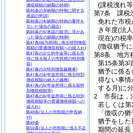
(課税洩れ
徴収税額の納期の特例)
第46条の3
(納期の特例に関する
第7条
課税
承認の申請)
免れた市税
第46条の4
(納期の特例の要件を
欠いた場合の届出)
き年度
(法
第46条の5
(承認の取消し等があ
現在)
の税
った場合の納期の特例)
第47条
(給与所得に係る特別徴収
(徴収猶予
税額の普通徴収税額への繰入れ)
第47条の2
(公的年金等に係る所
第8条
地方
得に係る個人の市民税の特別徴
第15条第
収)
第47条の3
(特別徴収義務者)
猶予に係る
第47条の4
(年金所得に係る特別
得ない事情
徴収税額の納入の義務)
第47条の5
(年金所得に係る仮特
する月)
に
別徴収税額等)
2
市長は，
第47条の6
(年金所得に係る特別
徴収税額等の普通徴収税額への
若しくは第
繰入れ)
「徴収の猶
第48条
(法人の市民税の申告納
付)
猶予をした
第49条
第50条
(法人の市民税に係る不足
期間の延長