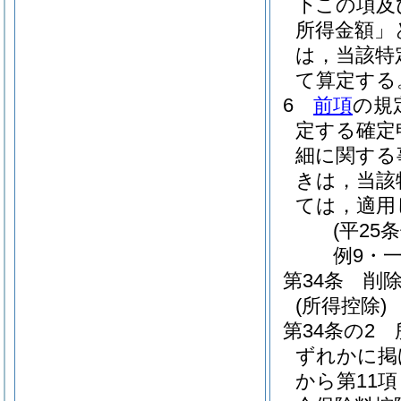
下この項及
所得金額」
は，当該特
て算定する
6
前項
の規
定する確定
細に関する
きは，当該
ては，適用
(平25
例9・一
第34条
削
(所得控除)
第34条の2
ずれかに掲
から第11