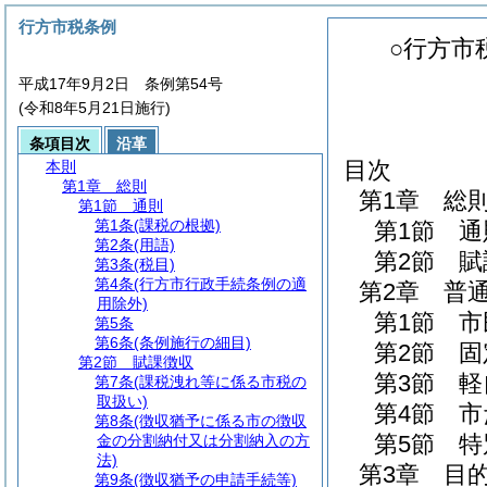
行方市税条例
○行方市
平成17年9月2日 条例第54号
(令和8年5月21日施行)
条項目次
沿革
目次
本則
第1章
総則
第1章
総
第1節
通則
第1条
(課税の根拠)
第1節
通
第2条
(用語)
第2節
賦
第3条
(税目)
第4条
(行方市行政手続条例の適
第2章
普
用除外)
第1節
市
第5条
第6条
(条例施行の細目)
第2節
固
第2節
賦課徴収
第3節
軽
第7条
(課税洩れ等に係る市税の
取扱い)
第4節
市
第8条
(徴収猶予に係る市の徴収
第5節
特
金の分割納付又は分割納入の方
法)
第3章
目
第9条
(徴収猶予の申請手続等)