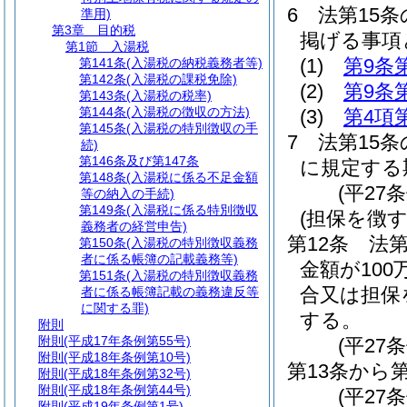
6
法第15
準用)
第3章
目的税
掲げる事項
第1節
入湯税
(1)
第9条
第141条
(入湯税の納税義務者等)
第142条
(入湯税の課税免除)
(2)
第9条
第143条
(入湯税の税率)
第144条
(入湯税の徴収の方法)
(3)
第4項
第145条
(入湯税の特別徴収の手
7
法第15条
続)
第146条及び第147条
に規定する
第148条
(入湯税に係る不足金額
(平27
等の納入の手続)
第149条
(入湯税に係る特別徴収
(担保を徴
義務者の経営申告)
第12条
法
第150条
(入湯税の特別徴収義務
者に係る帳簿の記載義務等)
金額が10
第151条
(入湯税の特別徴収義務
合又は担保
者に係る帳簿記載の義務違反等
に関する罪)
する。
附則
附則
(平成17年条例第55号)
(平27
附則
(平成18年条例第10号)
第13条から
附則
(平成18年条例第32号)
附則
(平成18年条例第44号)
(平27条
附則
(平成19年条例第1号)