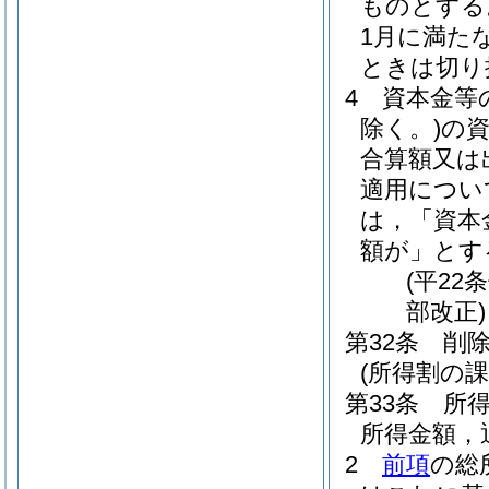
ものとする
1月に満た
ときは切り
4
資本金等
除く。)
の
合算額又は
適用につい
は，「資本
額が」とす
(平22
部改正)
第32条
削
(所得割の課
第33条
所
所得金額，
2
前項
の総