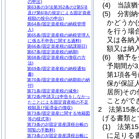
の申出)
(4)
当該猶
第63条の3
(法第352条の2第5項
(5)
分割納
及び第6項の規定による固定資産
税額の按分の申出)
かどうか
第64条
(固定資産税の納税管理
人)
を行う場
第65条
(固定資産税の納税管理人
又は各納
に係る不申告に関する過料)
第66条
(固定資産税の賦課期日)
額又は納
第67条
(固定資産税の納期)
(6)
猶予を
第68条
(固定資産税の徴収の方
法)
予期間が
第69条
(固定資産税の納税通知
第1項各
書)
第70条
(固定資産税の納期前の納
保が保証
付)
居所)
その
第71条
(固定資産税の減免)
第72条
(申請又は申告をしなかっ
ことがで
たことによる固定資産税の不足
税額及び延滞金の徴収)
2
法第15
第73条
(固定資産に関する地籍図
げる書類と
等の様式等)
第73条の2
(固定資産課税台帳の
(1)
法第1
閲覧の手数料)
に足りる
第73条の3
(固定資産課税台帳に