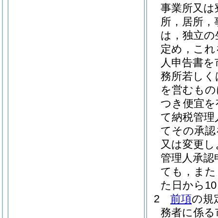
事業所又は
所，居所，
は，独立の
定め，これ
人申告書を
務所若しく
を営むもの
つき便宜を
て納税管理
てその承認
又は変更し
管理人承認
ても，また
た日から1
2
前項
の規
務者に係る