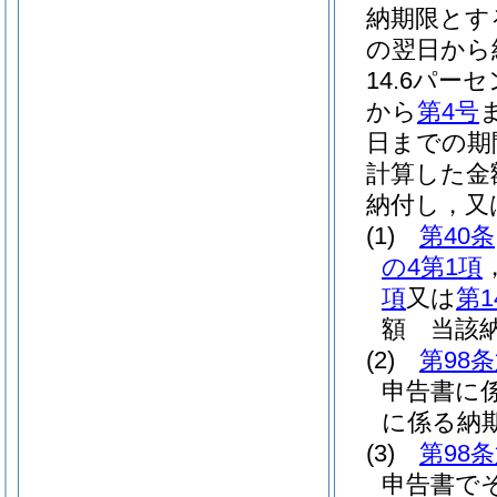
納期限とす
の翌日から
14.6パー
から
第4号
日までの期
計算した金
納付し，又
(1)
第40条
の4第1項
項
又は
第1
額 当該
(2)
第98
申告書に
に係る納
(3)
第98
申告書で