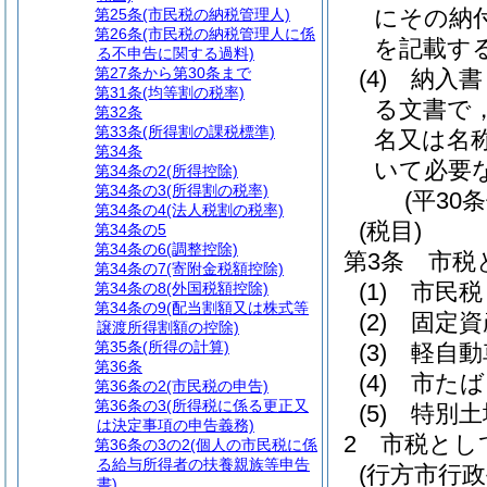
にその納
第25条
(市民税の納税管理人)
第26条
(市民税の納税管理人に係
を記載す
る不申告に関する過料)
第27条から第30条まで
(4)
納入書
第31条
(均等割の税率)
る文書で
第32条
第33条
(所得割の課税標準)
名又は名
第34条
いて必要
第34条の2
(所得控除)
第34条の3
(所得割の税率)
(平30
第34条の4
(法人税割の税率)
(税目)
第34条の5
第34条の6
(調整控除)
第3条
市税
第34条の7
(寄附金税額控除)
(1)
市民税
第34条の8
(外国税額控除)
第34条の9
(配当割額又は株式等
(2)
固定資
譲渡所得割額の控除)
第35条
(所得の計算)
(3)
軽自動
第36条
(4)
市たば
第36条の2
(市民税の申告)
第36条の3
(所得税に係る更正又
(5)
特別土
は決定事項の申告義務)
2
市税とし
第36条の3の2
(個人の市民税に係
る給与所得者の扶養親族等申告
(行方市行
書)