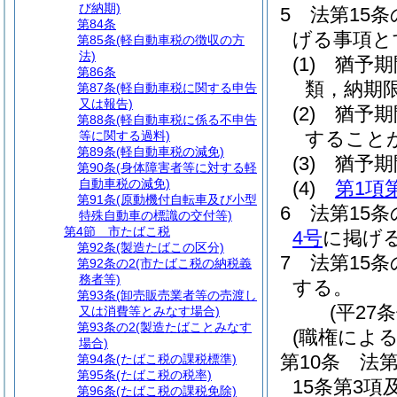
び納期)
5
法第15
第84条
げる事項と
第85条
(軽自動車税の徴収の方
法)
(1)
猶予期
第86条
類，納期
第87条
(軽自動車税に関する申告
又は報告)
(2)
猶予期
第88条
(軽自動車税に係る不申告
すること
等に関する過料)
第89条
(軽自動車税の減免)
(3)
猶予期
第90条
(身体障害者等に対する軽
自動車税の減免)
(4)
第1項
第91条
(原動機付自転車及び小型
6
法第15
特殊自動車の標識の交付等)
第4節
市たばこ税
4号
に掲げ
第92条
(製造たばこの区分)
7
法第15
第92条の2
(市たばこ税の納税義
務者等)
する。
第93条
(卸売販売業者等の売渡し
(平27
又は消費等とみなす場合)
第93条の2
(製造たばことみなす
(職権によ
場合)
第10条
法第
第94条
(たばこ税の課税標準)
第95条
(たばこ税の税率)
15条第3
第96条
(たばこ税の課税免除)