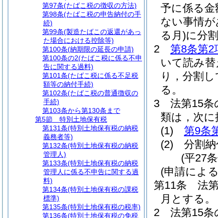
第97条
(たばこ税の徴収の方法)
予に係る金
第98条
(たばこ税の申告納付の手
ない事情が
続)
第99条
(製造たばこの返還があっ
る月)
に分
た場合における控除等)
2
第8条第2
第100条
(納期限の延長の申請)
第100条の2
(たばこ税に係る不申
いて読み替
告に関する過料)
り，分割し
第101条
(たばこ税に係る不足税
額等の納付手続)
る。
第102条
(たばこ税の普通徴収の
3
法第15
手続)
第103条から第130条まで
類は，次に
第5節
特別土地保有税
第131条
(特別土地保有税の納税
(1)
第9条
義務者等)
(2)
分割納
第132条
(特別土地保有税の納税
管理人)
(平27
第133条
(特別土地保有税の納税
(申請によ
管理人に係る不申告に関する過
料)
第11条
法第
第134条
(特別土地保有税の課税
月とする。
標準)
第135条
(特別土地保有税の税率)
2
法第15条
第136条
(特別土地保有税の免税