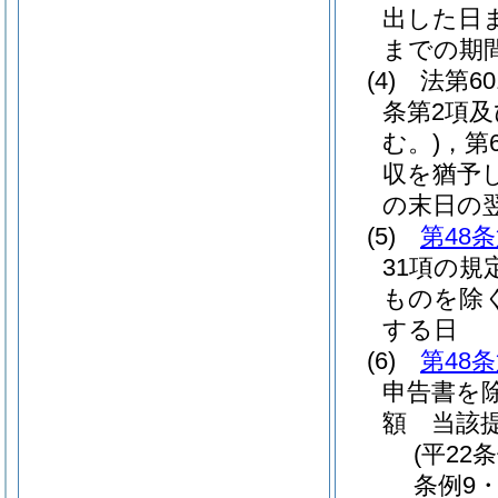
出した日
までの期
(4)
法第6
条第2項及
む。)
，第
収を猶予
の末日の
(5)
第48
31項の規
ものを除く
する日
(6)
第48
申告書を除
額 当該
(平22
条例9