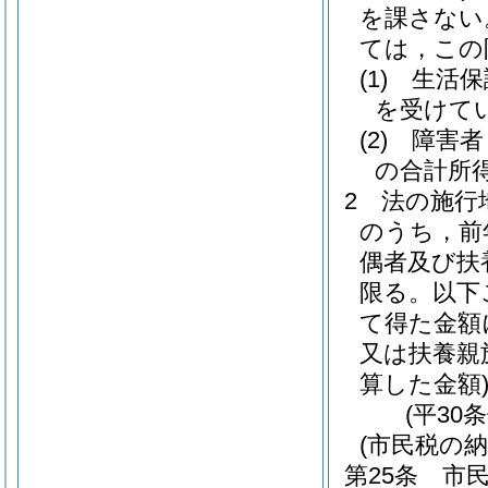
を課さない
ては，この
(1)
生活保
を受けて
(2)
障害者
の合計所得
2
法の施行
のうち，前
偶者及び扶
限る。以下
て得た金額
又は扶養親
算した金額
(平30
(市民税の納
第25条
市