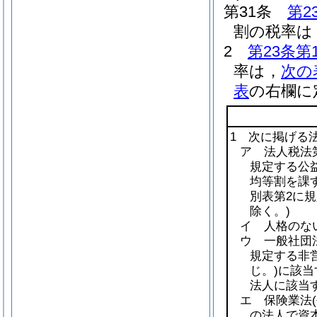
第31条
第2
割の税率は，
2
第23条第
率は，
次の
表
の右欄に
1 次に掲げる
ア 法人税法第
規定する公益
均等割を課
別表第2に
除く。)
イ 人格のな
ウ 一般社団
規定する非
じ。)
に該当
法人に該当
エ 保険業法
の法人で資