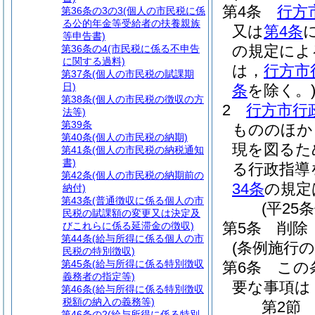
第4条
行方
第36条の3の3
(個人の市民税に係
る公的年金等受給者の扶養親族
又は
第4条
等申告書)
の規定によ
第36条の4
(市民税に係る不申告
に関する過料)
は，
行方市
第37条
(個人の市民税の賦課期
日)
条
を除く。
第38条
(個人の市民税の徴収の方
2
行方市行
法等)
第39条
もののほか
第40条
(個人の市民税の納期)
現を図るた
第41条
(個人の市民税の納税通知
書)
る行政指導
第42条
(個人の市民税の納期前の
34条
の規定
納付)
第43条
(普通徴収に係る個人の市
(平25
民税の賦課額の変更又は決定及
第5条
削除
びこれらに係る延滞金の徴収)
第44条
(給与所得に係る個人の市
(条例施行の
民税の特別徴収)
第45条
(給与所得に係る特別徴収
第6条
この
義務者の指定等)
要な事項は
第46条
(給与所得に係る特別徴収
税額の納入の義務等)
第2節
第46条の2
(給与所得に係る特別