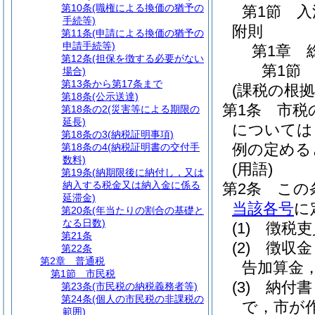
第10条
(職権による換価の猶予の
第1節
入
手続等)
附則
第11条
(申請による換価の猶予の
申請手続等)
第1章
第12条
(担保を徴する必要がない
第1節
場合)
第13条から第17条まで
(課税の根拠
第18条
(公示送達)
第1条
市税
第18条の2
(災害等による期限の
延長)
については
第18条の3
(納税証明事項)
例の定める
第18条の4
(納税証明書の交付手
数料)
(用語)
第19条
(納期限後に納付し，又は
納入する税金又は納入金に係る
第2条
この
延滞金)
当該各号
に
第20条
(年当たりの割合の基礎と
なる日数)
(1)
徴税吏
第21条
(2)
徴収金
第22条
第2章
普通税
告加算金
第1節
市民税
(3)
納付書
第23条
(市民税の納税義務者等)
第24条
(個人の市民税の非課税の
で，市が
範囲)