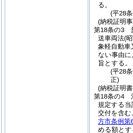
る。
(平28
(納税証明事
第18条の3
送車両法
(
象軽自動車
ない事由に
旨とする。
(平28
正)
(納税証明
第18条の4
規定する当
交付を含む
方市条例第
める額とす