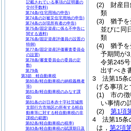
記載されている事項の証明書の
(2)
財産目
交付手数料)
類
第74条
(住宅用地の申告)
第74条の2
(被災住宅用地の申告)
(3)
猶予を
第74条の3
(現所有者の申告)
並びに同
第75条
(固定資産に係る不申告に
関する過料)
類
第76条
(固定資産評価員の設置の
特例)
(4)
猶予を
第77条
(固定資産評価審査委員会
予期間が
の設置)
第78条
(審査委員会の委員の定
令第245
数)
出すべき
第79条
第3節
軽自動車税
3
法第15
第80条
(軽自動車税の納税義務者
げる事項と
等)
第81条
(軽自動車税のみなす課
(1)
市の徴
税)
い事情の
第81条の2
(日本赤十字社茨城県
支部行方市地区の所有する軽自
(2)
第1項
動車等に対する軽自動車税の非
課税の範囲)
4
法第15
第82条
(軽自動車税の税率)
は，
第2項
第83条
(軽自動車税の賦課期日及