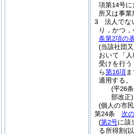
項第14号
所又は事業
3
法人でな
り，かつ，
条第2項の
(当該社団
おいて「人
受けを行う
ら
第16項
ま
適用する。
(平26
部改正)
(個人の市
第24条
次
(
第2号
に該
る所得割
(