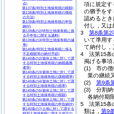
項に規定す
点)
第137条
(特別土地保有税の税額)
の猶予をす
第138条
(特別土地保有税の徴収
の方法)
認めるとき
第139条
(特別土地保有税の申告
付し，又は
納付)
第139条の2
(特別土地保有税に係
3
第8条第2
る不申告に関する過料)
いて準用す
第139条の3
(特別土地保有税の減
免)
て納付し，
第140条
(特別土地保有税に係る
4
法第15
不足税額等の納付手続)
第140条の2
(遊休土地に対して課
掲げる事項
する特別土地保有税の納税義務
(1)
市の徴
者等)
第140条の3
(遊休土地に対して課
業の継続
する特別土地保有税の課税標準)
第140条の4
(遊休土地に対して課
(2)
第9条
する特別土地保有税の税率)
(3)
分割納
第140条の5
(遊休土地に対して課
する特別土地保有税の税額)
各納付期
第140条の6
(遊休土地に対して課
5
法第15
する特別土地保有税の申告納付)
第140条の7
(土地に対して課する
類は，
第9
特別土地保有税に関する規定の