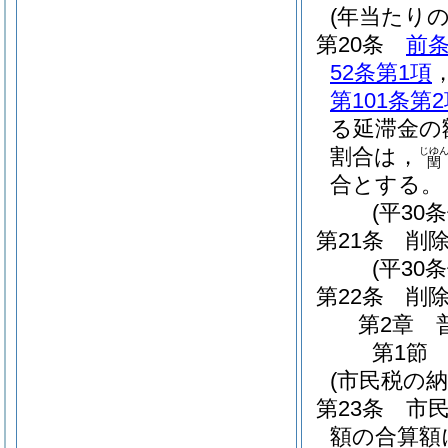
(年当たり
第20条
前
52条第1項
第101条第
る延滞金の
割合は，
じゆ
閏
合とする。
(平30
第21条
削
(平30条
第22条
削
第2章
第1節
(市民税の納
第23条
市
額の合算額