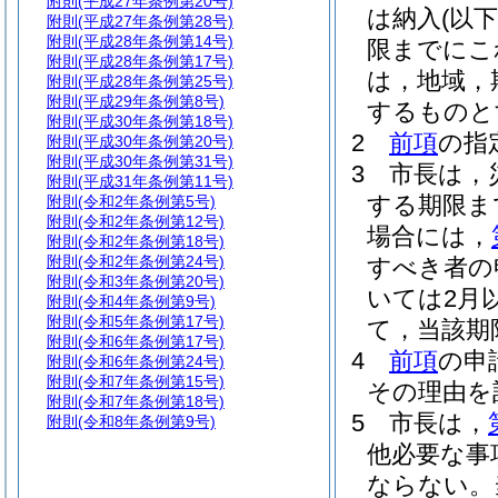
附則
(平成27年条例第20号)
は納入
(以
附則
(平成27年条例第28号)
附則
(平成28年条例第14号)
限までにこ
附則
(平成28年条例第17号)
は，地域，
附則
(平成28年条例第25号)
附則
(平成29年条例第8号)
するものと
附則
(平成30年条例第18号)
2
前項
の指
附則
(平成30年条例第20号)
附則
(平成30年条例第31号)
3
市長は，
附則
(平成31年条例第11号)
する期限ま
附則
(令和2年条例第5号)
附則
(令和2年条例第12号)
場合には，
附則
(令和2年条例第18号)
附則
(令和2年条例第24号)
すべき者の
附則
(令和3年条例第20号)
いては2月
附則
(令和4年条例第9号)
附則
(令和5年条例第17号)
て，当該期
附則
(令和6年条例第17号)
4
前項
の申
附則
(令和6年条例第24号)
附則
(令和7年条例第15号)
その理由を
附則
(令和7年条例第18号)
5
市長は，
附則
(令和8年条例第9号)
他必要な事
ならない。