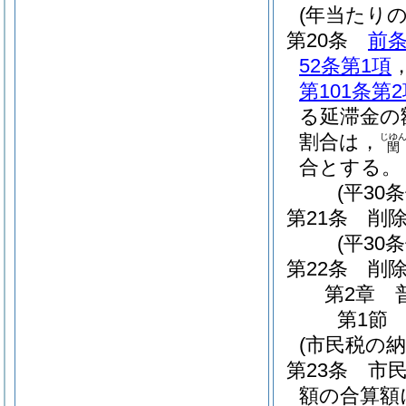
(年当たり
第20条
前
52条第1項
第101条第
る延滞金の
割合は，
じゆ
閏
合とする。
(平30
第21条
削
(平30条
第22条
削
第2章
第1節
(市民税の納
第23条
市
額の合算額