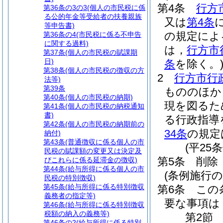
第4条
行方
第36条の3の3
(個人の市民税に係
る公的年金等受給者の扶養親族
又は
第4条
等申告書)
の規定によ
第36条の4
(市民税に係る不申告
に関する過料)
は，
行方市
第37条
(個人の市民税の賦課期
日)
条
を除く。
第38条
(個人の市民税の徴収の方
2
行方市行
法等)
第39条
もののほか
第40条
(個人の市民税の納期)
現を図るた
第41条
(個人の市民税の納税通知
書)
る行政指導
第42条
(個人の市民税の納期前の
34条
の規定
納付)
第43条
(普通徴収に係る個人の市
(平25
民税の賦課額の変更又は決定及
第5条
削除
びこれらに係る延滞金の徴収)
第44条
(給与所得に係る個人の市
(条例施行の
民税の特別徴収)
第45条
(給与所得に係る特別徴収
第6条
この
義務者の指定等)
要な事項は
第46条
(給与所得に係る特別徴収
税額の納入の義務等)
第2節
第46条の2
(給与所得に係る特別