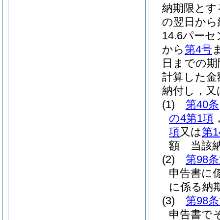
納期限とす
の翌日から
14.6パー
から
第4号
日までの期
計算した金
納付し，又
(1)
第40条
の4第1項
項
又は
第1
額 当該
(2)
第98
申告書に
に係る納
(3)
第98
申告書で