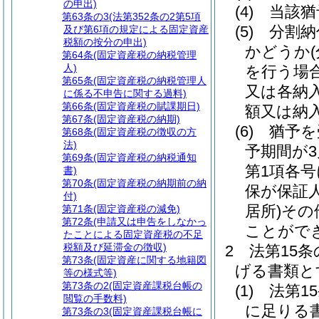
の申出)
(4)
当該猶
第63条の3
(法第352条の2第5項
(5)
分割納
及び第6項の規定による固定資産
税額の按分の申出)
かどうか
第64条
(固定資産税の納税管理
人)
を行う場
第65条
(固定資産税の納税管理人
又は各納
に係る不申告に関する過料)
第66条
(固定資産税の賦課期日)
額又は納
第67条
(固定資産税の納期)
(6)
猶予を
第68条
(固定資産税の徴収の方
法)
予期間が
第69条
(固定資産税の納税通知
第1項各
書)
第70条
(固定資産税の納期前の納
保が保証
付)
居所)
その
第71条
(固定資産税の減免)
第72条
(申請又は申告をしなかっ
ことがで
たことによる固定資産税の不足
税額及び延滞金の徴収)
2
法第15
第73条
(固定資産に関する地籍図
げる書類と
等の様式等)
第73条の2
(固定資産課税台帳の
(1)
法第1
閲覧の手数料)
に足りる
第73条の3
(固定資産課税台帳に