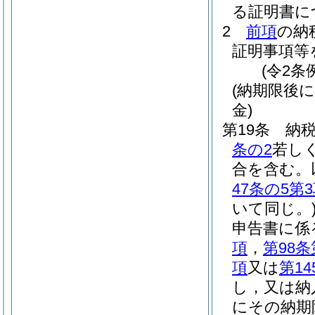
る証明書に
2
前項
の納
証明事項等
(令2条
(納期限後
金)
第19条
納
条の2
若し
合を含む。
47条の5第
いて同じ。
申告書に係
項
，
第98条
項
又は
第14
し，又は納
にその納期