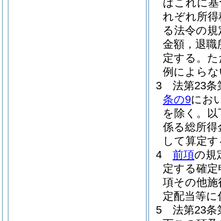
はこれに基
れぞれ所得
る法令の規
金額，退職
定する。
た
例によらな
3
法第23
条の9
にお
を除く。以
係る総所得
して算定す
4
前項
の規
定する確定
項その他施
定配当等に
5
法第23