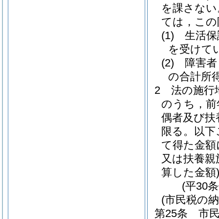
を課さない
ては，この
(1)
生活保
を受けて
(2)
障害者
の合計所得
2
法の施行
のうち，前
偶者及び扶
限る。以下
て得た金額
又は扶養親
算した金額
(平30
(市民税の納
第25条
市