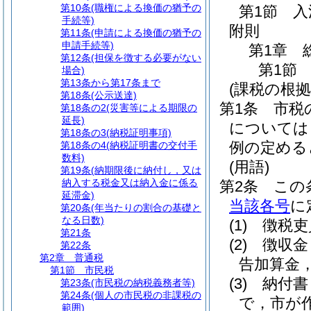
第10条
(職権による換価の猶予の
第1節
入
手続等)
附則
第11条
(申請による換価の猶予の
申請手続等)
第1章
第12条
(担保を徴する必要がない
第1節
場合)
第13条から第17条まで
(課税の根拠
第18条
(公示送達)
第1条
市税
第18条の2
(災害等による期限の
延長)
については
第18条の3
(納税証明事項)
例の定める
第18条の4
(納税証明書の交付手
数料)
(用語)
第19条
(納期限後に納付し，又は
納入する税金又は納入金に係る
第2条
この
延滞金)
当該各号
に
第20条
(年当たりの割合の基礎と
なる日数)
(1)
徴税吏
第21条
(2)
徴収金
第22条
第2章
普通税
告加算金
第1節
市民税
(3)
納付書
第23条
(市民税の納税義務者等)
第24条
(個人の市民税の非課税の
で，市が
範囲)