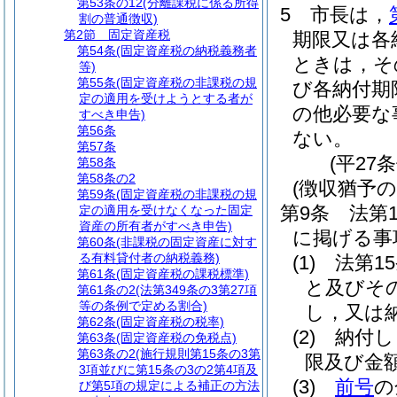
第53条の12
(分離課税に係る所得
5
市長は，
割の普通徴収)
第2節
固定資産税
期限又は各
第54条
(固定資産税の納税義務者
ときは，そ
等)
第55条
(固定資産税の非課税の規
び各納付期
定の適用を受けようとする者が
の他必要な
すべき申告)
第56条
ない。
第57条
(平27
第58条
第58条の2
(徴収猶予の
第59条
(固定資産税の非課税の規
第9条
法第
定の適用を受けなくなった固定
資産の所有者がすべき申告)
に掲げる事
第60条
(非課税の固定資産に対す
る有料貸付者の納税義務)
(1)
法第1
第61条
(固定資産税の課税標準)
と及びそ
第61条の2
(法第349条の3第27項
等の条例で定める割合)
し，又は
第62条
(固定資産税の税率)
(2)
納付し
第63条
(固定資産税の免税点)
第63条の2
(施行規則第15条の3第
限及び金
3項並びに第15条の3の2第4項及
(3)
前号
の
び第5項の規定による補正の方法