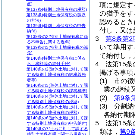
項に規定す
点)
第137条
(特別土地保有税の税額)
の猶予をす
第138条
(特別土地保有税の徴収
の方法)
認めるとき
第139条
(特別土地保有税の申告
付し，又は
納付)
第139条の2
(特別土地保有税に係
3
第8条第2
る不申告に関する過料)
いて準用す
第139条の3
(特別土地保有税の減
免)
て納付し，
第140条
(特別土地保有税に係る
4
法第15
不足税額等の納付手続)
第140条の2
(遊休土地に対して課
掲げる事項
する特別土地保有税の納税義務
(1)
市の徴
者等)
第140条の3
(遊休土地に対して課
業の継続
する特別土地保有税の課税標準)
第140条の4
(遊休土地に対して課
(2)
第9条
する特別土地保有税の税率)
(3)
分割納
第140条の5
(遊休土地に対して課
する特別土地保有税の税額)
各納付期
第140条の6
(遊休土地に対して課
5
法第15
する特別土地保有税の申告納付)
第140条の7
(土地に対して課する
類は，
第9
特別土地保有税に関する規定の