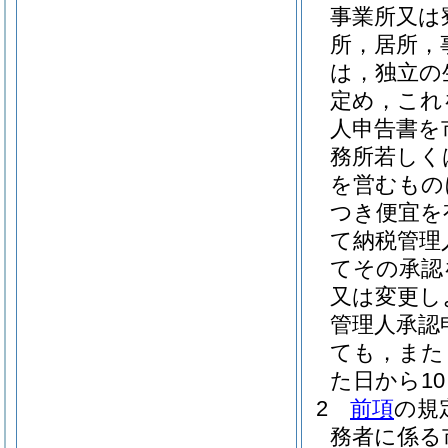
事業所又は
所，居所，
は，独立の
定め，これ
人申告書を
務所若しく
を営むもの
つき便宜を
て納税管理
てその承認
又は変更し
管理人承認
ても，また
た日から1
2
前項
の規
務者に係る