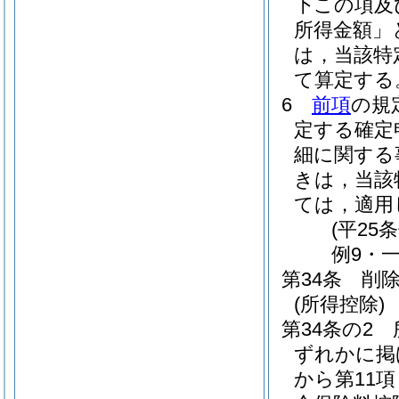
下この項及
所得金額」
は，当該特
て算定する
6
前項
の規
定する確定
細に関する
きは，当該
ては，適用
(平25
例9・一
第34条
削
(所得控除)
第34条の2
ずれかに掲
から第11