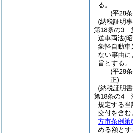
る。
(平28
(納税証明事
第18条の3
送車両法
(
象軽自動車
ない事由に
旨とする。
(平28
正)
(納税証明
第18条の4
規定する当
交付を含む
方市条例第
める額とす