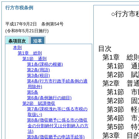
行方市税条例
○行方市
平成17年9月2日 条例第54号
(令和8年5月21日施行)
条項目次
沿革
目次
本則
第1章
総則
第1章
総
第1節
通則
第1条
(課税の根拠)
第1節
通
第2条
(用語)
第2節
賦
第3条
(税目)
第4条
(行方市行政手続条例の適
第2章
普
用除外)
第1節
市
第5条
第6条
(条例施行の細目)
第2節
固
第2節
賦課徴収
第3節
軽
第7条
(課税洩れ等に係る市税の
取扱い)
第4節
市
第8条
(徴収猶予に係る市の徴収
第5節
特
金の分割納付又は分割納入の方
法)
第3章
目
第9条
(徴収猶予の申請手続等)