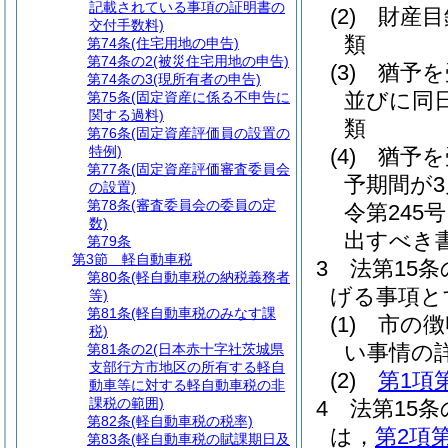
記載されている事項の証明書の
(2)
財産目
交付手数料)
類
第74条
(住宅用地の申告)
第74条の2
(被災住宅用地の申告)
(3)
猶予を
第74条の3
(現所有者の申告)
並びに同
第75条
(固定資産に係る不申告に
関する過料)
類
第76条
(固定資産評価員の設置の
特例)
(4)
猶予を
第77条
(固定資産評価審査委員会
予期間が
の設置)
第78条
(審査委員会の委員の定
令第245
数)
出すべき
第79条
第3節
軽自動車税
3
法第15
第80条
(軽自動車税の納税義務者
げる事項と
等)
第81条
(軽自動車税のみなす課
(1)
市の徴
税)
い事情の
第81条の2
(日本赤十字社茨城県
支部行方市地区の所有する軽自
(2)
第1項
動車等に対する軽自動車税の非
課税の範囲)
4
法第15
第82条
(軽自動車税の税率)
は，
第2項
第83条
(軽自動車税の賦課期日及