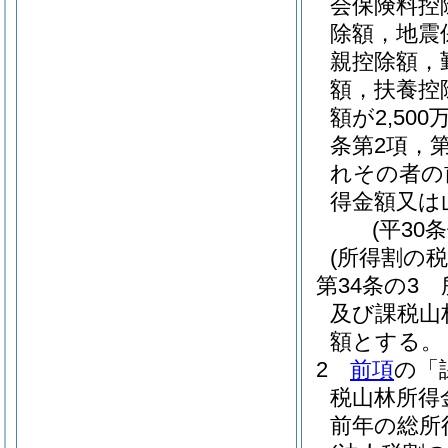
会保険料控
除額，地震
親控除額，
額，扶養控
額が2,5
条第2項，
れその者の
得金額又は
(平30
(所得割の税
第34条の3
及び課税山
額とする。
2
前項
の「
税山林所得
前年の総所