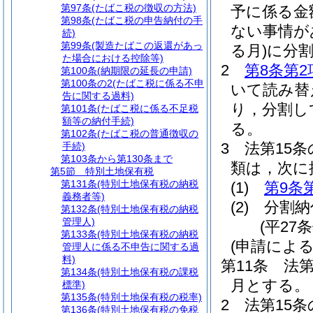
第97条
(たばこ税の徴収の方法)
予に係る金
第98条
(たばこ税の申告納付の手
ない事情が
続)
第99条
(製造たばこの返還があっ
る月)
に分
た場合における控除等)
2
第8条第2
第100条
(納期限の延長の申請)
第100条の2
(たばこ税に係る不申
いて読み替
告に関する過料)
り，分割し
第101条
(たばこ税に係る不足税
額等の納付手続)
る。
第102条
(たばこ税の普通徴収の
3
法第15
手続)
第103条から第130条まで
類は，次に
第5節
特別土地保有税
第131条
(特別土地保有税の納税
(1)
第9条
義務者等)
(2)
分割納
第132条
(特別土地保有税の納税
管理人)
(平27
第133条
(特別土地保有税の納税
(申請によ
管理人に係る不申告に関する過
料)
第11条
法第
第134条
(特別土地保有税の課税
月とする。
標準)
第135条
(特別土地保有税の税率)
2
法第15条
第136条
(特別土地保有税の免税