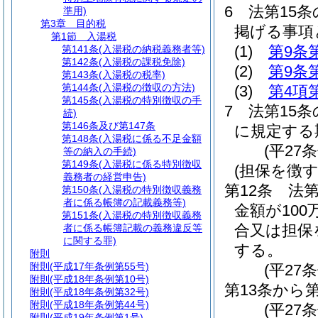
6
法第15
準用)
第3章
目的税
掲げる事項
第1節
入湯税
(1)
第9条
第141条
(入湯税の納税義務者等)
第142条
(入湯税の課税免除)
(2)
第9条
第143条
(入湯税の税率)
第144条
(入湯税の徴収の方法)
(3)
第4項
第145条
(入湯税の特別徴収の手
7
法第15条
続)
第146条及び第147条
に規定する
第148条
(入湯税に係る不足金額
(平27
等の納入の手続)
第149条
(入湯税に係る特別徴収
(担保を徴
義務者の経営申告)
第12条
法
第150条
(入湯税の特別徴収義務
者に係る帳簿の記載義務等)
金額が10
第151条
(入湯税の特別徴収義務
合又は担保
者に係る帳簿記載の義務違反等
に関する罪)
する。
附則
附則
(平成17年条例第55号)
(平27
附則
(平成18年条例第10号)
第13条から
附則
(平成18年条例第32号)
附則
(平成18年条例第44号)
(平27条
附則
(平成19年条例第1号)