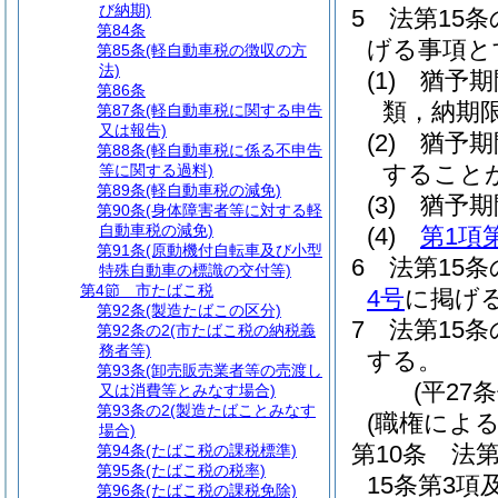
び納期)
5
法第15
第84条
げる事項と
第85条
(軽自動車税の徴収の方
法)
(1)
猶予期
第86条
類，納期
第87条
(軽自動車税に関する申告
又は報告)
(2)
猶予期
第88条
(軽自動車税に係る不申告
すること
等に関する過料)
第89条
(軽自動車税の減免)
(3)
猶予期
第90条
(身体障害者等に対する軽
自動車税の減免)
(4)
第1項
第91条
(原動機付自転車及び小型
6
法第15
特殊自動車の標識の交付等)
第4節
市たばこ税
4号
に掲げ
第92条
(製造たばこの区分)
7
法第15
第92条の2
(市たばこ税の納税義
務者等)
する。
第93条
(卸売販売業者等の売渡し
(平27
又は消費等とみなす場合)
第93条の2
(製造たばことみなす
(職権によ
場合)
第10条
法第
第94条
(たばこ税の課税標準)
第95条
(たばこ税の税率)
15条第3
第96条
(たばこ税の課税免除)