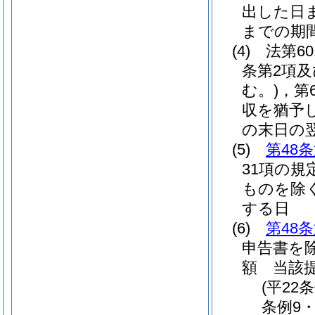
出した日
までの期
(4)
法第6
条第2項及
む。)
，第
収を猶予
の末日の
(5)
第48
31項の規
ものを除く
する日
(6)
第48
申告書を除
額 当該
(平22
条例9