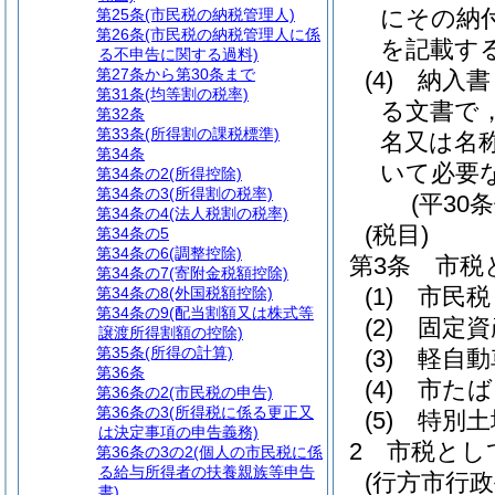
にその納
第25条
(市民税の納税管理人)
第26条
(市民税の納税管理人に係
を記載す
る不申告に関する過料)
第27条から第30条まで
(4)
納入書
第31条
(均等割の税率)
る文書で
第32条
第33条
(所得割の課税標準)
名又は名
第34条
いて必要
第34条の2
(所得控除)
第34条の3
(所得割の税率)
(平30
第34条の4
(法人税割の税率)
(税目)
第34条の5
第34条の6
(調整控除)
第3条
市税
第34条の7
(寄附金税額控除)
(1)
市民税
第34条の8
(外国税額控除)
第34条の9
(配当割額又は株式等
(2)
固定資
譲渡所得割額の控除)
第35条
(所得の計算)
(3)
軽自動
第36条
(4)
市たば
第36条の2
(市民税の申告)
第36条の3
(所得税に係る更正又
(5)
特別土
は決定事項の申告義務)
2
市税とし
第36条の3の2
(個人の市民税に係
る給与所得者の扶養親族等申告
(行方市行
書)