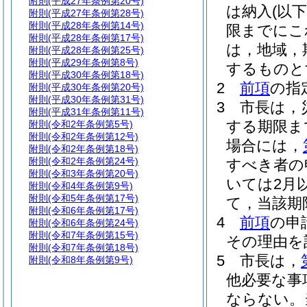
附則
(平成27年条例第20号)
は納入
(以
附則
(平成27年条例第28号)
附則
(平成28年条例第14号)
限までにこ
附則
(平成28年条例第17号)
は，地域，
附則
(平成28年条例第25号)
附則
(平成29年条例第8号)
するものと
附則
(平成30年条例第18号)
2
前項
の指
附則
(平成30年条例第20号)
附則
(平成30年条例第31号)
3
市長は，
附則
(平成31年条例第11号)
する期限ま
附則
(令和2年条例第5号)
附則
(令和2年条例第12号)
場合には，
附則
(令和2年条例第18号)
附則
(令和2年条例第24号)
すべき者の
附則
(令和3年条例第20号)
いては2月
附則
(令和4年条例第9号)
附則
(令和5年条例第17号)
て，当該期
附則
(令和6年条例第17号)
4
前項
の申
附則
(令和6年条例第24号)
附則
(令和7年条例第15号)
その理由を
附則
(令和7年条例第18号)
5
市長は，
附則
(令和8年条例第9号)
他必要な事
ならない。