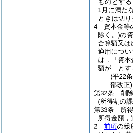
ものとする
1月に満た
ときは切り
4
資本金等
除く。)
の
合算額又は
適用につい
は，「資本
額が」とす
(平22
部改正)
第32条
削
(所得割の課
第33条
所
所得金額，
2
前項
の総