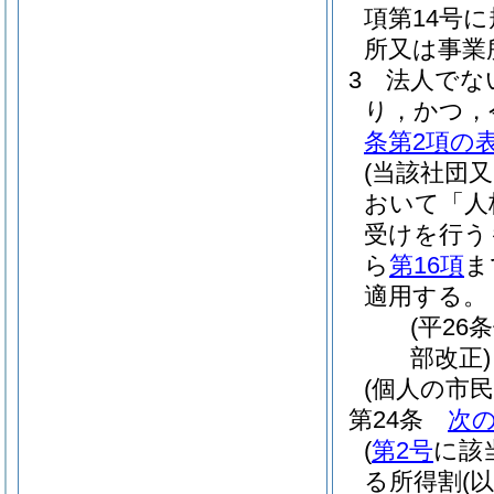
項第14号
所又は事業
3
法人でな
り，かつ，
条第2項の
(当該社団
おいて「人
受けを行う
ら
第16項
ま
適用する。
(平26
部改正)
(個人の市
第24条
次
(
第2号
に該
る所得割
(