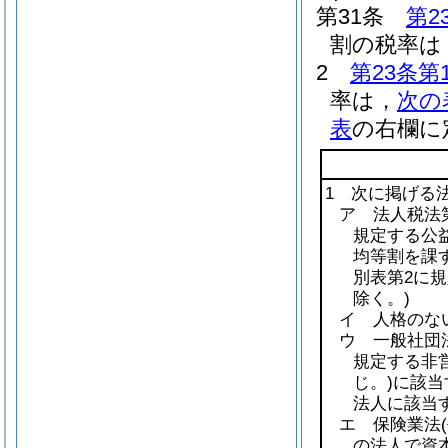
第31条
第2
割の税率は，
2
第23条第
率は，
次の
表
の右欄に
1 次に掲げる
ア 法人税法第
規定する公益
均等割を課
別表第2に
除く。)
イ 人格のな
ウ 一般社団
規定する非
じ。)
に該当
法人に該当
エ 保険業法
の法人で資