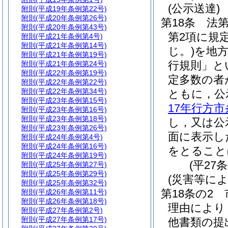
(公示送達)
附則
(平成19年条例第22号)
附則
(平成20年条例第26号)
第18条
法第
附則
(平成20年条例第43号)
第2項に規
附則
(平成21年条例第4号)
附則
(平成21年条例第14号)
じ。)
を地
附則
(平成21年条例第19号)
行規則」と
附則
(平成21年条例第24号)
附則
(平成22年条例第19号)
定多数の者
附則
(平成22年条例第22号)
附則
(平成22年条例第34号)
ともに，公
附則
(平成23年条例第15号)
17年行方市
附則
(平成23年条例第16号)
附則
(平成23年条例第18号)
し，又は公
附則
(平成23年条例第26号)
面に表示し
附則
(平成24年条例第4号)
附則
(平成24年条例第16号)
をとること
附則
(平成24年条例第19号)
(平27
附則
(平成25年条例第27号)
附則
(平成25年条例第29号)
(災害等に
附則
(平成25年条例第32号)
第18条の2
附則
(平成26年条例第11号)
附則
(平成26年条例第18号)
理由により
附則
(平成27年条例第2号)
附則
(平成27年条例第17号)
他書類の提