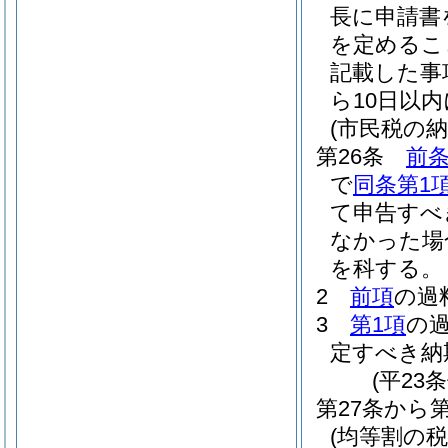
長に申請書
を定めるこ
記載した事
ら10日以
(市民税の
第26条
前条
で
同条第1
て申告すべ
なかった場
を科する。
2
前項
の過
3
第1項
の
定すべき納
(平23
第27条から
(均等割の税