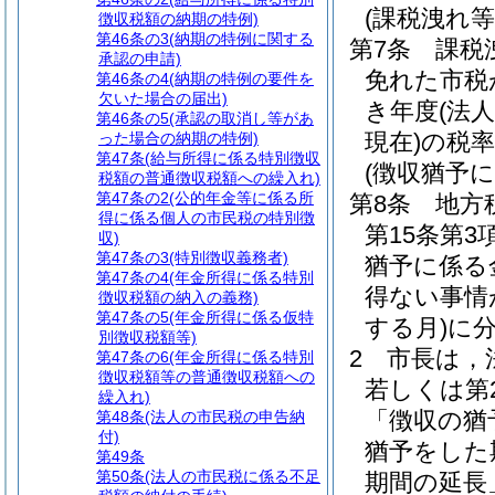
(課税洩れ
徴収税額の納期の特例)
第46条の3
(納期の特例に関する
第7条
課税
承認の申請)
免れた市税
第46条の4
(納期の特例の要件を
欠いた場合の届出)
き年度
(法
第46条の5
(承認の取消し等があ
現在)
の税
った場合の納期の特例)
第47条
(給与所得に係る特別徴収
(徴収猶予
税額の普通徴収税額への繰入れ)
第47条の2
(公的年金等に係る所
第8条
地方
得に係る個人の市民税の特別徴
第15条第
収)
第47条の3
(特別徴収義務者)
猶予に係る
第47条の4
(年金所得に係る特別
得ない事情
徴収税額の納入の義務)
第47条の5
(年金所得に係る仮特
する月)
に
別徴収税額等)
2
市長は，
第47条の6
(年金所得に係る特別
徴収税額等の普通徴収税額への
若しくは第
繰入れ)
「徴収の猶
第48条
(法人の市民税の申告納
付)
猶予をした
第49条
第50条
(法人の市民税に係る不足
期間の延長