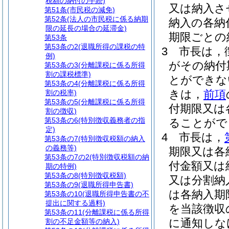
税額の納付の手続)
又は納入さ
第51条
(市民税の減免)
第52条
(法人の市民税に係る納期
納入の各納
限の延長の場合の延滞金)
期限ごとの
第53条
第53条の2
(退職所得の課税の特
3
市長は，
例)
がその納付
第53条の3
(分離課税に係る所得
割の課税標準)
とができな
第53条の4
(分離課税に係る所得
きは，
前項
割の税率)
第53条の5
(分離課税に係る所得
付期限又は
割の徴収)
第53条の6
(特別徴収義務者の指
ることがで
定)
4
市長は，
第53条の7
(特別徴収税額の納入
の義務等)
期限又は各
第53条の7の2
(特別徴収税額の納
付金額又は
期の特例)
第53条の8
(特別徴収税額)
又は分割納
第53条の9
(退職所得申告書)
は各納入期
第53条の10
(退職所得申告書の不
提出に関する過料)
を当該徴収
第53条の11
(分離課税に係る所得
に通知しな
割の不足金額等の納入)