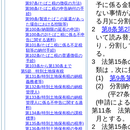
第97条
(たばこ税の徴収の方法)
予に係る金
第98条
(たばこ税の申告納付の手
ない事情が
続)
第99条
(製造たばこの返還があっ
る月)
に分
た場合における控除等)
2
第8条第2
第100条
(納期限の延長の申請)
第100条の2
(たばこ税に係る不申
いて読み替
告に関する過料)
り，分割し
第101条
(たばこ税に係る不足税
額等の納付手続)
る。
第102条
(たばこ税の普通徴収の
3
法第15
手続)
第103条から第130条まで
類は，次に
第5節
特別土地保有税
第131条
(特別土地保有税の納税
(1)
第9条
義務者等)
(2)
分割納
第132条
(特別土地保有税の納税
管理人)
(平27
第133条
(特別土地保有税の納税
(申請によ
管理人に係る不申告に関する過
料)
第11条
法第
第134条
(特別土地保有税の課税
月とする。
標準)
第135条
(特別土地保有税の税率)
2
法第15条
第136条
(特別土地保有税の免税