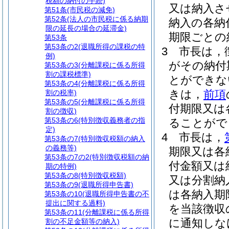
税額の納付の手続)
又は納入さ
第51条
(市民税の減免)
第52条
(法人の市民税に係る納期
納入の各納
限の延長の場合の延滞金)
期限ごとの
第53条
第53条の2
(退職所得の課税の特
3
市長は，
例)
がその納付
第53条の3
(分離課税に係る所得
割の課税標準)
とができな
第53条の4
(分離課税に係る所得
きは，
前項
割の税率)
第53条の5
(分離課税に係る所得
付期限又は
割の徴収)
第53条の6
(特別徴収義務者の指
ることがで
定)
4
市長は，
第53条の7
(特別徴収税額の納入
の義務等)
期限又は各
第53条の7の2
(特別徴収税額の納
付金額又は
期の特例)
第53条の8
(特別徴収税額)
又は分割納
第53条の9
(退職所得申告書)
は各納入期
第53条の10
(退職所得申告書の不
提出に関する過料)
を当該徴収
第53条の11
(分離課税に係る所得
に通知しな
割の不足金額等の納入)