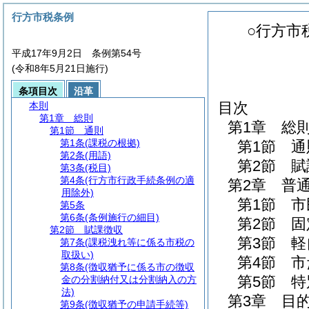
行方市税条例
○行方市
平成17年9月2日 条例第54号
(令和8年5月21日施行)
条項目次
沿革
目次
本則
第1章
総則
第1章
総
第1節
通則
第1条
(課税の根拠)
第1節
通
第2条
(用語)
第2節
賦
第3条
(税目)
第4条
(行方市行政手続条例の適
第2章
普
用除外)
第1節
市
第5条
第6条
(条例施行の細目)
第2節
固
第2節
賦課徴収
第3節
軽
第7条
(課税洩れ等に係る市税の
取扱い)
第4節
市
第8条
(徴収猶予に係る市の徴収
第5節
特
金の分割納付又は分割納入の方
法)
第3章
目
第9条
(徴収猶予の申請手続等)