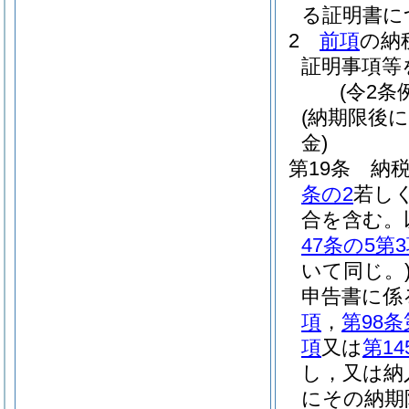
る証明書に
2
前項
の納
証明事項等
(令2条
(納期限後
金)
第19条
納
条の2
若し
合を含む。
47条の5第
いて同じ。
申告書に係
項
，
第98条
項
又は
第14
し，又は納
にその納期