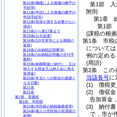
第10条
(職権による換価の猶予の
第1節
入
手続等)
附則
第11条
(申請による換価の猶予の
申請手続等)
第1章
第12条
(担保を徴する必要がない
第1節
場合)
第13条から第17条まで
(課税の根拠
第18条
(公示送達)
第1条
市税
第18条の2
(災害等による期限の
延長)
については
第18条の3
(納税証明事項)
例の定める
第18条の4
(納税証明書の交付手
数料)
(用語)
第19条
(納期限後に納付し，又は
納入する税金又は納入金に係る
第2条
この
延滞金)
当該各号
に
第20条
(年当たりの割合の基礎と
なる日数)
(1)
徴税吏
第21条
(2)
徴収金
第22条
第2章
普通税
告加算金
第1節
市民税
(3)
納付書
第23条
(市民税の納税義務者等)
第24条
(個人の市民税の非課税の
で，市が
範囲)