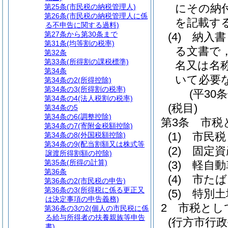
にその納
第25条
(市民税の納税管理人)
第26条
(市民税の納税管理人に係
を記載す
る不申告に関する過料)
第27条から第30条まで
(4)
納入書
第31条
(均等割の税率)
る文書で
第32条
第33条
(所得割の課税標準)
名又は名
第34条
いて必要
第34条の2
(所得控除)
第34条の3
(所得割の税率)
(平30
第34条の4
(法人税割の税率)
(税目)
第34条の5
第34条の6
(調整控除)
第3条
市税
第34条の7
(寄附金税額控除)
(1)
市民税
第34条の8
(外国税額控除)
第34条の9
(配当割額又は株式等
(2)
固定資
譲渡所得割額の控除)
第35条
(所得の計算)
(3)
軽自動
第36条
(4)
市たば
第36条の2
(市民税の申告)
第36条の3
(所得税に係る更正又
(5)
特別土
は決定事項の申告義務)
2
市税とし
第36条の3の2
(個人の市民税に係
る給与所得者の扶養親族等申告
(行方市行
書)