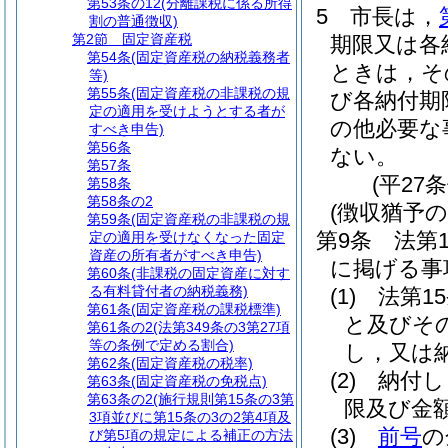
第53条の12
(分離課税に係る所得
5
市長は，
割の普通徴収)
第2節
固定資産税
期限又は各
第54条
(固定資産税の納税義務者
ときは，そ
等)
第55条
(固定資産税の非課税の規
び各納付期
定の適用を受けようとする者が
の他必要な
すべき申告)
第56条
ない。
第57条
(平27
第58条
第58条の2
(徴収猶予の
第59条
(固定資産税の非課税の規
第9条
法第
定の適用を受けなくなった固定
資産の所有者がすべき申告)
に掲げる事
第60条
(非課税の固定資産に対す
る有料貸付者の納税義務)
(1)
法第1
第61条
(固定資産税の課税標準)
と及びそ
第61条の2
(法第349条の3第27項
等の条例で定める割合)
し，又は
第62条
(固定資産税の税率)
(2)
納付し
第63条
(固定資産税の免税点)
第63条の2
(施行規則第15条の3第
限及び金
3項並びに第15条の3の2第4項及
(3)
前号
の
び第5項の規定による補正の方法