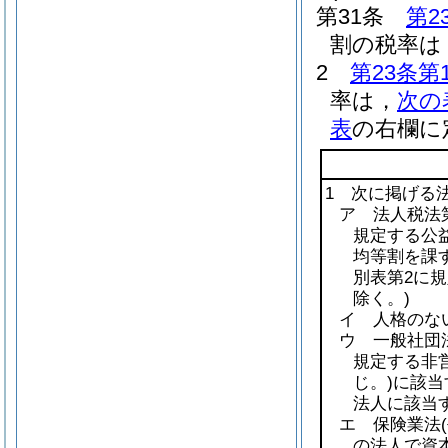
第31条
第2
割の税率は，
2
第23条第
率は，
次の
表
の右欄に
1 次に掲げる
ア 法人税法第
規定する公益
均等割を課
別表第2に
除く。)
イ 人格のな
ウ 一般社団
規定する非
じ。)
に該当
法人に該当
エ 保険業法
の法人で資