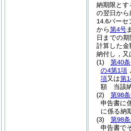
納期限とす
の翌日から
14.6パー
から
第4号
日までの期
計算した金
納付し，又
(1)
第40条
の4第1項
項
又は
第1
額 当該
(2)
第98
申告書に
に係る納
(3)
第98
申告書で