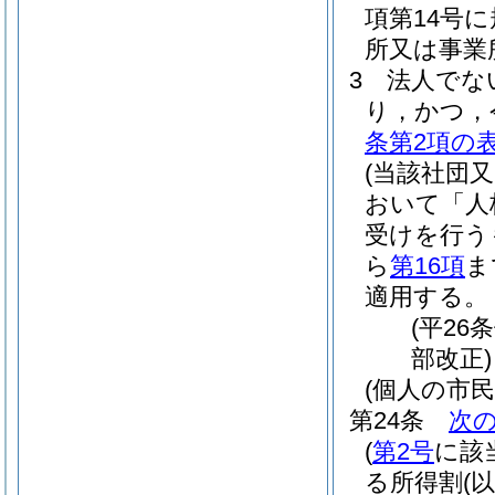
項第14号
所又は事業
3
法人でな
り，かつ，
条第2項の
(当該社団
おいて「人
受けを行う
ら
第16項
ま
適用する。
(平26
部改正)
(個人の市
第24条
次
(
第2号
に該
る所得割
(