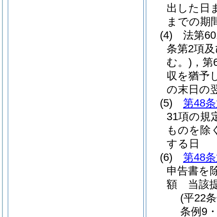
出した日
までの期
(4)
法第6
条第2項及
む。)
，第
収を猶予
の末日の
(5)
第48
31項の規
ものを除く
する日
(6)
第48
申告書を除
額 当該
(平22
条例9