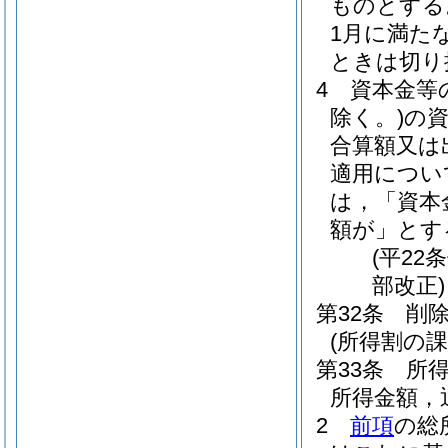
ものとする
1月に満た
ときは切り
4
資本金等
除く。)
の
合算額又は
適用につい
は，「資本
額が」とす
(平22
部改正)
第32条
削
(所得割の課
第33条
所
所得金額，
2
前項
の総