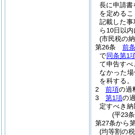
長に申請書
を定めるこ
記載した事
ら10日以
(市民税の
第26条
前条
で
同条第1
て申告すべ
なかった場
を科する。
2
前項
の過
3
第1項
の
定すべき納
(平23
第27条から
(均等割の税