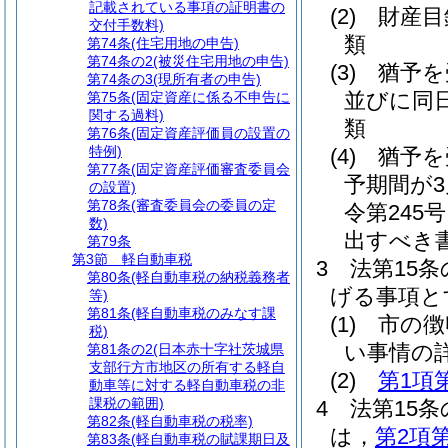
記載されている事項の証明書の
(2)
財産目
交付手数料)
類
第74条
(住宅用地の申告)
第74条の2
(被災住宅用地の申告)
(3)
猶予を
第74条の3
(現所有者の申告)
並びに同
第75条
(固定資産に係る不申告に
関する過料)
類
第76条
(固定資産評価員の設置の
特例)
(4)
猶予を
第77条
(固定資産評価審査委員会
予期間が
の設置)
第78条
(審査委員会の委員の定
令第245
数)
出すべき
第79条
第3節
軽自動車税
3
法第15
第80条
(軽自動車税の納税義務者
げる事項と
等)
第81条
(軽自動車税のみなす課
(1)
市の徴
税)
い事情の
第81条の2
(日本赤十字社茨城県
支部行方市地区の所有する軽自
(2)
第1項
動車等に対する軽自動車税の非
課税の範囲)
4
法第15
第82条
(軽自動車税の税率)
は，
第2項
第83条
(軽自動車税の賦課期日及