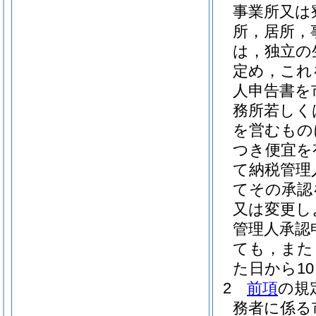
事業所又は
所，居所，
は，独立の
定め，これ
人申告書を
務所若しく
を営むもの
つき便宜を
て納税管理
てその承認
又は変更し
管理人承認
ても，また
た日から1
2
前項
の規
務者に係る