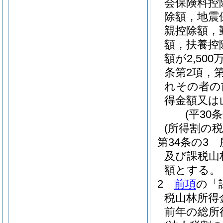
会保険料控
除額，地震
親控除額，
額，扶養控
額が2,5
条第2項，
れその者の
得金額又は
(平30
(所得割の税
第34条の3
及び課税山
額とする。
2
前項
の「
税山林所得
前年の総所