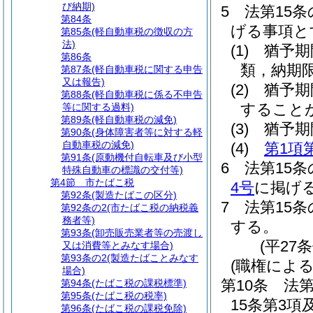
び納期)
5
法第15
第84条
げる事項と
第85条
(軽自動車税の徴収の方
法)
(1)
猶予期
第86条
類，納期
第87条
(軽自動車税に関する申告
又は報告)
(2)
猶予期
第88条
(軽自動車税に係る不申告
すること
等に関する過料)
第89条
(軽自動車税の減免)
(3)
猶予期
第90条
(身体障害者等に対する軽
自動車税の減免)
(4)
第1項
第91条
(原動機付自転車及び小型
6
法第15
特殊自動車の標識の交付等)
第4節
市たばこ税
4号
に掲げ
第92条
(製造たばこの区分)
7
法第15
第92条の2
(市たばこ税の納税義
務者等)
する。
第93条
(卸売販売業者等の売渡し
(平27
又は消費等とみなす場合)
第93条の2
(製造たばことみなす
(職権によ
場合)
第10条
法第
第94条
(たばこ税の課税標準)
第95条
(たばこ税の税率)
15条第3
第96条
(たばこ税の課税免除)