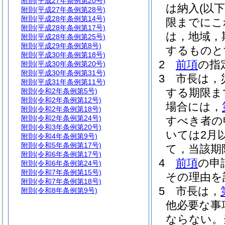
附則
(平成27年条例第20号)
は納入
(以
附則
(平成27年条例第28号)
附則
(平成28年条例第14号)
限までにこ
附則
(平成28年条例第17号)
は，地域，
附則
(平成28年条例第25号)
附則
(平成29年条例第8号)
するものと
附則
(平成30年条例第18号)
2
前項
の指
附則
(平成30年条例第20号)
附則
(平成30年条例第31号)
3
市長は，
附則
(平成31年条例第11号)
する期限ま
附則
(令和2年条例第5号)
附則
(令和2年条例第12号)
場合には，
附則
(令和2年条例第18号)
附則
(令和2年条例第24号)
すべき者の
附則
(令和3年条例第20号)
いては2月
附則
(令和4年条例第9号)
附則
(令和5年条例第17号)
て，当該期
附則
(令和6年条例第17号)
4
前項
の申
附則
(令和6年条例第24号)
附則
(令和7年条例第15号)
その理由を
附則
(令和7年条例第18号)
5
市長は，
附則
(令和8年条例第9号)
他必要な事
ならない。