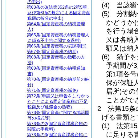
の申出)
(4)
当該猶
第63条の3
(法第352条の2第5項
(5)
分割納
及び第6項の規定による固定資産
税額の按分の申出)
かどうか
第64条
(固定資産税の納税管理
人)
を行う場
第65条
(固定資産税の納税管理人
又は各納
に係る不申告に関する過料)
第66条
(固定資産税の賦課期日)
額又は納
第67条
(固定資産税の納期)
(6)
猶予を
第68条
(固定資産税の徴収の方
法)
予期間が
第69条
(固定資産税の納税通知
第1項各
書)
第70条
(固定資産税の納期前の納
保が保証
付)
居所)
その
第71条
(固定資産税の減免)
第72条
(申請又は申告をしなかっ
ことがで
たことによる固定資産税の不足
税額及び延滞金の徴収)
2
法第15
第73条
(固定資産に関する地籍図
げる書類と
等の様式等)
第73条の2
(固定資産課税台帳の
(1)
法第1
閲覧の手数料)
に足りる
第73条の3
(固定資産課税台帳に