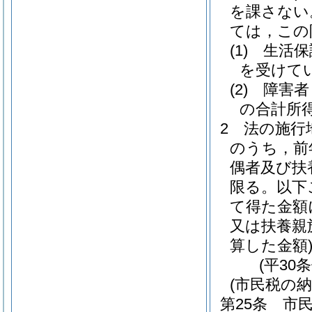
を課さない
ては，この
(1)
生活保
を受けて
(2)
障害者
の合計所得
2
法の施行
のうち，前
偶者及び扶
限る。以下
て得た金額
又は扶養親
算した金額
(平30
(市民税の納
第25条
市