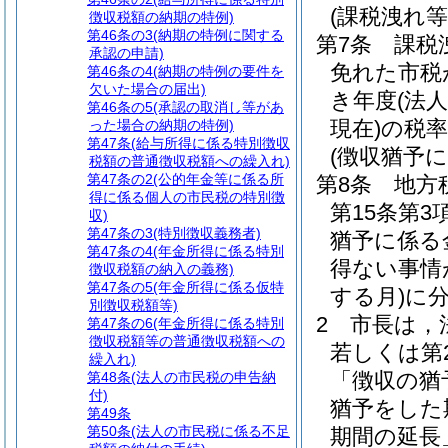
(課税洩れ
徴収税額の納期の特例)
第46条の3
(納期の特例に関する
第7条
課税
承認の申請)
免れた市税
第46条の4
(納期の特例の要件を
欠いた場合の届出)
き年度
(法
第46条の5
(承認の取消し等があ
現在)
の税
った場合の納期の特例)
第47条
(給与所得に係る特別徴収
(徴収猶予
税額の普通徴収税額への繰入れ)
第47条の2
(公的年金等に係る所
第8条
地方
得に係る個人の市民税の特別徴
第15条第
収)
第47条の3
(特別徴収義務者)
猶予に係る
第47条の4
(年金所得に係る特別
得ない事情
徴収税額の納入の義務)
第47条の5
(年金所得に係る仮特
する月)
に
別徴収税額等)
2
市長は，
第47条の6
(年金所得に係る特別
徴収税額等の普通徴収税額への
若しくは第
繰入れ)
「徴収の猶
第48条
(法人の市民税の申告納
付)
猶予をした
第49条
第50条
(法人の市民税に係る不足
期間の延長