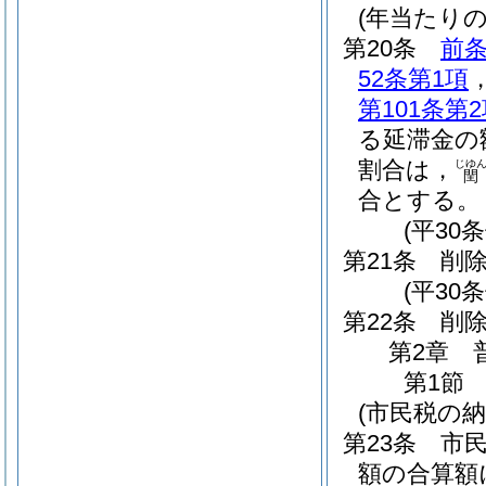
(年当たり
第20条
前
52条第1項
第101条第
る延滞金の
割合は，
じゆ
閏
合とする。
(平30
第21条
削
(平30条
第22条
削
第2章
第1節
(市民税の納
第23条
市
額の合算額