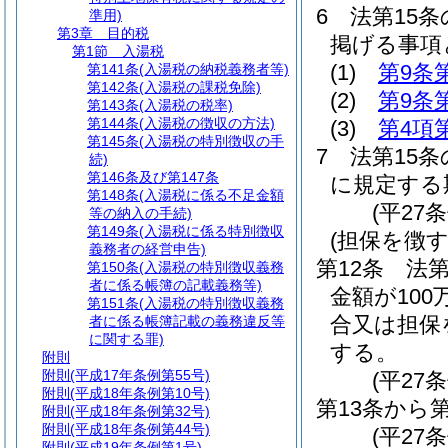
6
法第15
準用)
第3章
目的税
掲げる事項
第1節
入湯税
(1)
第9条
第141条
(入湯税の納税義務者等)
第142条
(入湯税の課税免除)
(2)
第9条
第143条
(入湯税の税率)
第144条
(入湯税の徴収の方法)
(3)
第4項
第145条
(入湯税の特別徴収の手
7
法第15条
続)
第146条及び第147条
に規定する
第148条
(入湯税に係る不足金額
(平27
等の納入の手続)
第149条
(入湯税に係る特別徴収
(担保を徴
義務者の経営申告)
第12条
法
第150条
(入湯税の特別徴収義務
者に係る帳簿の記載義務等)
金額が10
第151条
(入湯税の特別徴収義務
合又は担保
者に係る帳簿記載の義務違反等
に関する罪)
する。
附則
附則
(平成17年条例第55号)
(平27
附則
(平成18年条例第10号)
第13条から
附則
(平成18年条例第32号)
附則
(平成18年条例第44号)
(平27条
附則
(平成19年条例第1号)