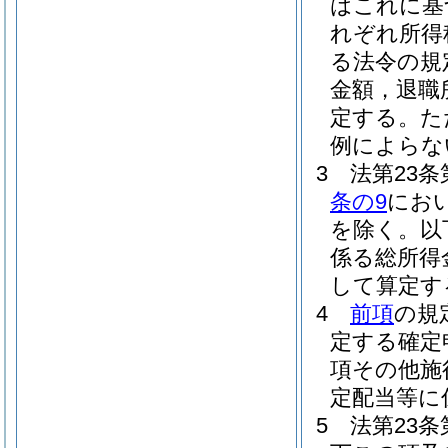
はこれに基
れぞれ所得
る法令の規
金額，退職
定する。
た
例によらな
3
法第23
条の9
にお
を除く。以
係る総所得
して算定す
4
前項
の規
定する確定
項その他施
定配当等に
5
法第23