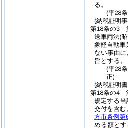
る。
(平28
(納税証明事
第18条の3
送車両法
(
象軽自動車
ない事由に
旨とする。
(平28
正)
(納税証明
第18条の4
規定する当
交付を含む
方市条例第
める額とす