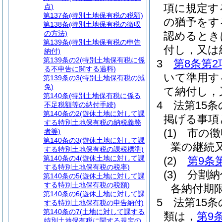
項に規定す
点)
第137条
(特別土地保有税の税額)
の猶予をす
第138条
(特別土地保有税の徴収
の方法)
認めるとき
第139条
(特別土地保有税の申告
付し，又は
納付)
第139条の2
(特別土地保有税に係
3
第8条第2
る不申告に関する過料)
いて準用す
第139条の3
(特別土地保有税の減
免)
て納付し，
第140条
(特別土地保有税に係る
4
法第15
不足税額等の納付手続)
第140条の2
(遊休土地に対して課
掲げる事項
する特別土地保有税の納税義務
(1)
市の徴
者等)
第140条の3
(遊休土地に対して課
業の継続
する特別土地保有税の課税標準)
第140条の4
(遊休土地に対して課
(2)
第9条
する特別土地保有税の税率)
(3)
分割納
第140条の5
(遊休土地に対して課
する特別土地保有税の税額)
各納付期
第140条の6
(遊休土地に対して課
5
法第15
する特別土地保有税の申告納付)
第140条の7
(土地に対して課する
類は，
第9
特別土地保有税に関する規定の