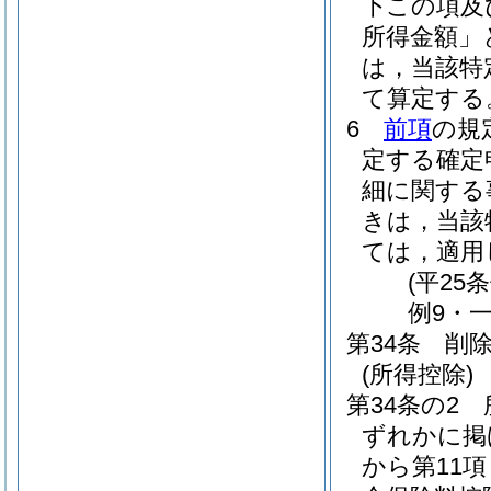
下この項及
所得金額」
は，当該特
て算定する
6
前項
の規
定する確定
細に関する
きは，当該
ては，適用
(平25
例9・一
第34条
削
(所得控除)
第34条の2
ずれかに掲
から第11