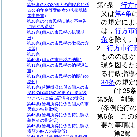
第4条
行方
第36条の3の3
(個人の市民税に係
る公的年金等受給者の扶養親族
又は
第4条
等申告書)
の規定によ
第36条の4
(市民税に係る不申告
に関する過料)
は，
行方市
第37条
(個人の市民税の賦課期
日)
条
を除く。
第38条
(個人の市民税の徴収の方
2
行方市行
法等)
第39条
もののほか
第40条
(個人の市民税の納期)
現を図るた
第41条
(個人の市民税の納税通知
書)
る行政指導
第42条
(個人の市民税の納期前の
34条
の規定
納付)
第43条
(普通徴収に係る個人の市
(平25
民税の賦課額の変更又は決定及
第5条
削除
びこれらに係る延滞金の徴収)
第44条
(給与所得に係る個人の市
(条例施行の
民税の特別徴収)
第45条
(給与所得に係る特別徴収
第6条
この
義務者の指定等)
要な事項は
第46条
(給与所得に係る特別徴収
税額の納入の義務等)
第2節
第46条の2
(給与所得に係る特別