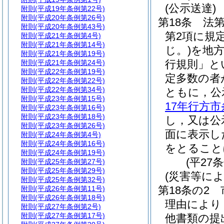
(公示送達)
附則
(平成19年条例第22号)
附則
(平成20年条例第26号)
第18条
法第
附則
(平成20年条例第43号)
第2項に規
附則
(平成21年条例第4号)
附則
(平成21年条例第14号)
じ。)
を地
附則
(平成21年条例第19号)
行規則」と
附則
(平成21年条例第24号)
附則
(平成22年条例第19号)
定多数の者
附則
(平成22年条例第22号)
附則
(平成22年条例第34号)
ともに，公
附則
(平成23年条例第15号)
17年行方市
附則
(平成23年条例第16号)
附則
(平成23年条例第18号)
し，又は公
附則
(平成23年条例第26号)
面に表示し
附則
(平成24年条例第4号)
附則
(平成24年条例第16号)
をとること
附則
(平成24年条例第19号)
(平27
附則
(平成25年条例第27号)
附則
(平成25年条例第29号)
(災害等に
附則
(平成25年条例第32号)
第18条の2
附則
(平成26年条例第11号)
附則
(平成26年条例第18号)
理由により
附則
(平成27年条例第2号)
附則
(平成27年条例第17号)
他書類の提