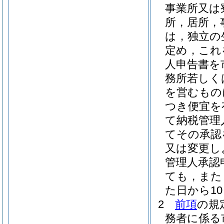
事業所又は
所，居所，
は，独立の
定め，これ
人申告書を
務所若しく
を営むもの
つき便宜を
て納税管理
てその承認
又は変更し
管理人承認
ても，また
た日から1
2
前項
の規
務者に係る