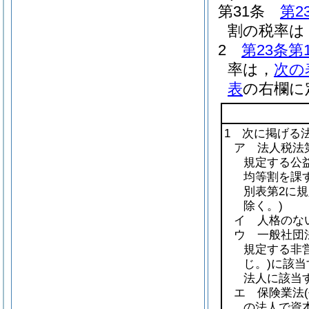
第31条
第2
割の税率は，
2
第23条第
率は，
次の
表
の右欄に
1 次に掲げる
ア 法人税法第
規定する公益
均等割を課
別表第2に
除く。)
イ 人格のな
ウ 一般社団
規定する非
じ。)
に該当
法人に該当
エ 保険業法
の法人で資