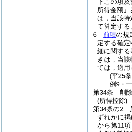
下この項及
所得金額」
は，当該特
て算定する
6
前項
の規
定する確定
細に関する
きは，当該
ては，適用
(平25
例9・一
第34条
削
(所得控除)
第34条の2
ずれかに掲
から第11