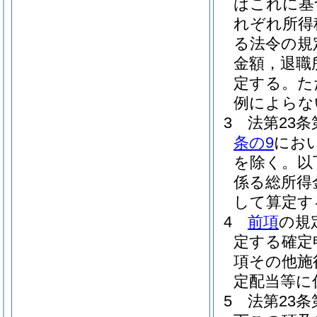
はこれに基
れぞれ所得
る法令の規
金額，退職
定する。
た
例によらな
3
法第23
条の9
にお
を除く。以
係る総所得
して算定す
4
前項
の規
定する確定
項その他施
定配当等に
5
法第23