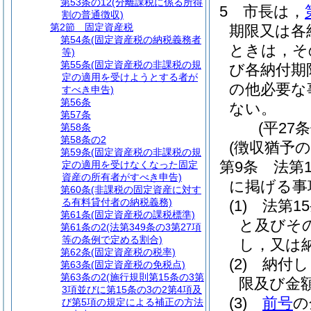
第53条の12
(分離課税に係る所得
5
市長は，
割の普通徴収)
第2節
固定資産税
期限又は各
第54条
(固定資産税の納税義務者
ときは，そ
等)
第55条
(固定資産税の非課税の規
び各納付期
定の適用を受けようとする者が
の他必要な
すべき申告)
第56条
ない。
第57条
(平27
第58条
第58条の2
(徴収猶予の
第59条
(固定資産税の非課税の規
第9条
法第
定の適用を受けなくなった固定
資産の所有者がすべき申告)
に掲げる事
第60条
(非課税の固定資産に対す
る有料貸付者の納税義務)
(1)
法第1
第61条
(固定資産税の課税標準)
と及びそ
第61条の2
(法第349条の3第27項
等の条例で定める割合)
し，又は
第62条
(固定資産税の税率)
(2)
納付し
第63条
(固定資産税の免税点)
第63条の2
(施行規則第15条の3第
限及び金
3項並びに第15条の3の2第4項及
(3)
前号
の
び第5項の規定による補正の方法