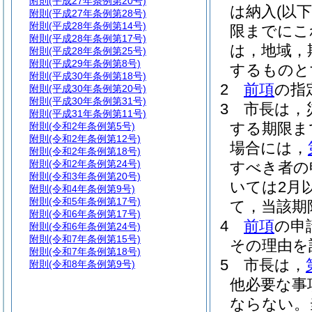
附則
(平成27年条例第20号)
は納入
(以
附則
(平成27年条例第28号)
附則
(平成28年条例第14号)
限までにこ
附則
(平成28年条例第17号)
は，地域，
附則
(平成28年条例第25号)
附則
(平成29年条例第8号)
するものと
附則
(平成30年条例第18号)
2
前項
の指
附則
(平成30年条例第20号)
附則
(平成30年条例第31号)
3
市長は，
附則
(平成31年条例第11号)
する期限ま
附則
(令和2年条例第5号)
附則
(令和2年条例第12号)
場合には，
附則
(令和2年条例第18号)
附則
(令和2年条例第24号)
すべき者の
附則
(令和3年条例第20号)
いては2月
附則
(令和4年条例第9号)
附則
(令和5年条例第17号)
て，当該期
附則
(令和6年条例第17号)
4
前項
の申
附則
(令和6年条例第24号)
附則
(令和7年条例第15号)
その理由を
附則
(令和7年条例第18号)
5
市長は，
附則
(令和8年条例第9号)
他必要な事
ならない。