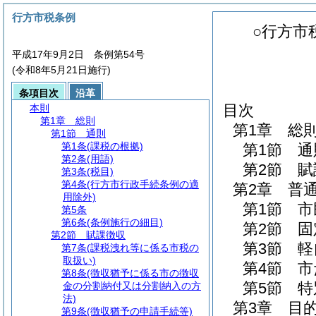
行方市税条例
○行方市
平成17年9月2日 条例第54号
(令和8年5月21日施行)
条項目次
沿革
目次
本則
第1章
総則
第1章
総
第1節
通則
第1条
(課税の根拠)
第1節
通
第2条
(用語)
第2節
賦
第3条
(税目)
第4条
(行方市行政手続条例の適
第2章
普
用除外)
第1節
市
第5条
第6条
(条例施行の細目)
第2節
固
第2節
賦課徴収
第3節
軽
第7条
(課税洩れ等に係る市税の
取扱い)
第4節
市
第8条
(徴収猶予に係る市の徴収
第5節
特
金の分割納付又は分割納入の方
法)
第3章
目
第9条
(徴収猶予の申請手続等)