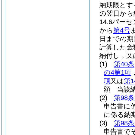
納期限とす
の翌日から
14.6パー
から
第4号
日までの期
計算した金
納付し，又
(1)
第40条
の4第1項
項
又は
第1
額 当該
(2)
第98
申告書に
に係る納
(3)
第98
申告書で