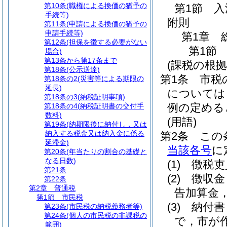
第10条
(職権による換価の猶予の
第1節
入
手続等)
附則
第11条
(申請による換価の猶予の
申請手続等)
第1章
第12条
(担保を徴する必要がない
第1節
場合)
第13条から第17条まで
(課税の根拠
第18条
(公示送達)
第1条
市税
第18条の2
(災害等による期限の
延長)
については
第18条の3
(納税証明事項)
例の定める
第18条の4
(納税証明書の交付手
数料)
(用語)
第19条
(納期限後に納付し，又は
納入する税金又は納入金に係る
第2条
この
延滞金)
当該各号
に
第20条
(年当たりの割合の基礎と
なる日数)
(1)
徴税吏
第21条
(2)
徴収金
第22条
第2章
普通税
告加算金
第1節
市民税
(3)
納付書
第23条
(市民税の納税義務者等)
第24条
(個人の市民税の非課税の
で，市が
範囲)