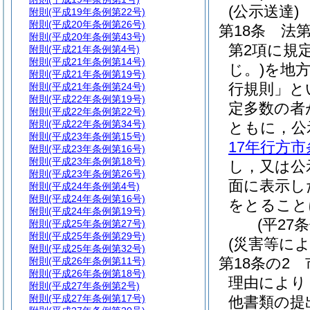
(公示送達)
附則
(平成19年条例第22号)
附則
(平成20年条例第26号)
第18条
法第
附則
(平成20年条例第43号)
第2項に規
附則
(平成21年条例第4号)
附則
(平成21年条例第14号)
じ。)
を地
附則
(平成21年条例第19号)
行規則」と
附則
(平成21年条例第24号)
附則
(平成22年条例第19号)
定多数の者
附則
(平成22年条例第22号)
附則
(平成22年条例第34号)
ともに，公
附則
(平成23年条例第15号)
17年行方市
附則
(平成23年条例第16号)
附則
(平成23年条例第18号)
し，又は公
附則
(平成23年条例第26号)
面に表示し
附則
(平成24年条例第4号)
附則
(平成24年条例第16号)
をとること
附則
(平成24年条例第19号)
(平27
附則
(平成25年条例第27号)
附則
(平成25年条例第29号)
(災害等に
附則
(平成25年条例第32号)
第18条の2
附則
(平成26年条例第11号)
附則
(平成26年条例第18号)
理由により
附則
(平成27年条例第2号)
附則
(平成27年条例第17号)
他書類の提