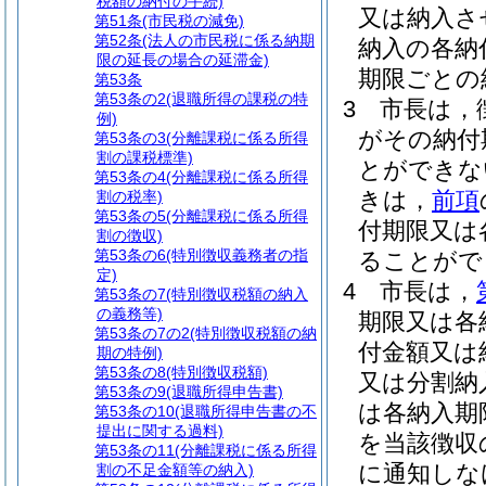
税額の納付の手続)
又は納入さ
第51条
(市民税の減免)
第52条
(法人の市民税に係る納期
納入の各納
限の延長の場合の延滞金)
期限ごとの
第53条
第53条の2
(退職所得の課税の特
3
市長は，
例)
がその納付
第53条の3
(分離課税に係る所得
割の課税標準)
とができな
第53条の4
(分離課税に係る所得
きは，
前項
割の税率)
第53条の5
(分離課税に係る所得
付期限又は
割の徴収)
第53条の6
(特別徴収義務者の指
ることがで
定)
4
市長は，
第53条の7
(特別徴収税額の納入
の義務等)
期限又は各
第53条の7の2
(特別徴収税額の納
付金額又は
期の特例)
第53条の8
(特別徴収税額)
又は分割納
第53条の9
(退職所得申告書)
は各納入期
第53条の10
(退職所得申告書の不
提出に関する過料)
を当該徴収
第53条の11
(分離課税に係る所得
に通知しな
割の不足金額等の納入)