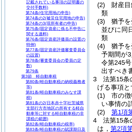
記載されている事項の証明書の
(2)
財産目
交付手数料)
類
第74条
(住宅用地の申告)
第74条の2
(被災住宅用地の申告)
(3)
猶予を
第74条の3
(現所有者の申告)
並びに同
第75条
(固定資産に係る不申告に
関する過料)
類
第76条
(固定資産評価員の設置の
特例)
(4)
猶予を
第77条
(固定資産評価審査委員会
予期間が
の設置)
第78条
(審査委員会の委員の定
令第245
数)
出すべき
第79条
第3節
軽自動車税
3
法第15
第80条
(軽自動車税の納税義務者
げる事項と
等)
第81条
(軽自動車税のみなす課
(1)
市の徴
税)
い事情の
第81条の2
(日本赤十字社茨城県
支部行方市地区の所有する軽自
(2)
第1項
動車等に対する軽自動車税の非
課税の範囲)
4
法第15
第82条
(軽自動車税の税率)
は，
第2項
第83条
(軽自動車税の賦課期日及