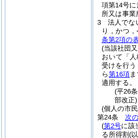
項第14号
所又は事業
3
法人でな
り，かつ，
条第2項の
(当該社団
おいて「人
受けを行う
ら
第16項
ま
適用する。
(平26
部改正)
(個人の市
第24条
次
(
第2号
に該
る所得割
(