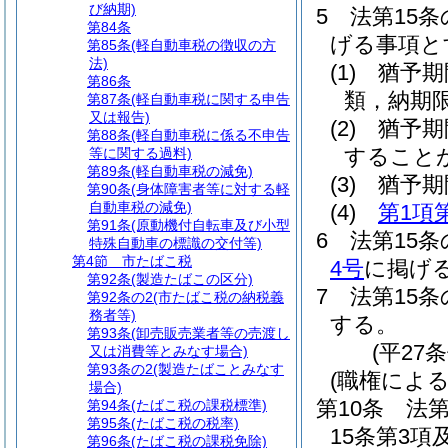
び納期)
5
法第15
第84条
げる事項と
第85条
(軽自動車税の徴収の方
法)
(1)
猶予期
第86条
類，納期
第87条
(軽自動車税に関する申告
又は報告)
(2)
猶予期
第88条
(軽自動車税に係る不申告
すること
等に関する過料)
第89条
(軽自動車税の減免)
(3)
猶予期
第90条
(身体障害者等に対する軽
自動車税の減免)
(4)
第1項
第91条
(原動機付自転車及び小型
6
法第15
特殊自動車の標識の交付等)
第4節
市たばこ税
4号
に掲げ
第92条
(製造たばこの区分)
7
法第15
第92条の2
(市たばこ税の納税義
務者等)
する。
第93条
(卸売販売業者等の売渡し
(平27
又は消費等とみなす場合)
第93条の2
(製造たばことみなす
(職権によ
場合)
第10条
法第
第94条
(たばこ税の課税標準)
第95条
(たばこ税の税率)
15条第3
第96条
(たばこ税の課税免除)