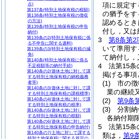
項に規定す
点)
第137条
(特別土地保有税の税額)
の猶予をす
第138条
(特別土地保有税の徴収
の方法)
認めるとき
第139条
(特別土地保有税の申告
付し，又は
納付)
第139条の2
(特別土地保有税に係
3
第8条第2
る不申告に関する過料)
いて準用す
第139条の3
(特別土地保有税の減
免)
て納付し，
第140条
(特別土地保有税に係る
4
法第15
不足税額等の納付手続)
第140条の2
(遊休土地に対して課
掲げる事項
する特別土地保有税の納税義務
(1)
市の徴
者等)
第140条の3
(遊休土地に対して課
業の継続
する特別土地保有税の課税標準)
第140条の4
(遊休土地に対して課
(2)
第9条
する特別土地保有税の税率)
(3)
分割納
第140条の5
(遊休土地に対して課
する特別土地保有税の税額)
各納付期
第140条の6
(遊休土地に対して課
5
法第15
する特別土地保有税の申告納付)
第140条の7
(土地に対して課する
類は，
第9
特別土地保有税に関する規定の