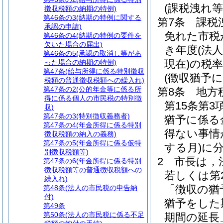
(課税洩れ
徴収税額の納期の特例)
第46条の3
(納期の特例に関する
第7条
課税
承認の申請)
免れた市税
第46条の4
(納期の特例の要件を
欠いた場合の届出)
き年度
(法
第46条の5
(承認の取消し等があ
現在)
の税
った場合の納期の特例)
第47条
(給与所得に係る特別徴収
(徴収猶予
税額の普通徴収税額への繰入れ)
第47条の2
(公的年金等に係る所
第8条
地方
得に係る個人の市民税の特別徴
第15条第
収)
第47条の3
(特別徴収義務者)
猶予に係る
第47条の4
(年金所得に係る特別
得ない事情
徴収税額の納入の義務)
第47条の5
(年金所得に係る仮特
する月)
に
別徴収税額等)
2
市長は，
第47条の6
(年金所得に係る特別
徴収税額等の普通徴収税額への
若しくは第
繰入れ)
「徴収の猶
第48条
(法人の市民税の申告納
付)
猶予をした
第49条
第50条
(法人の市民税に係る不足
期間の延長