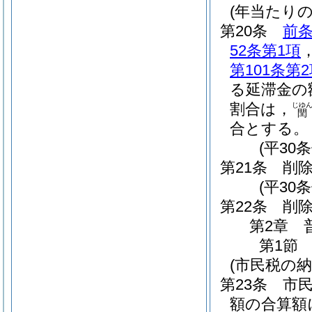
(年当たり
第20条
前
52条第1項
第101条第
る延滞金の
割合は，
じゆ
閏
合とする。
(平30
第21条
削
(平30条
第22条
削
第2章
第1節
(市民税の納
第23条
市
額の合算額