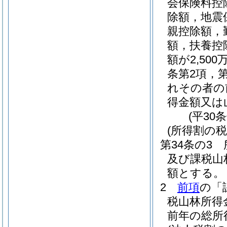
会保険料控
除額，地震
親控除額，
額，扶養控
額が2,5
条第2項，
れその者の
得金額又は
(平30
(所得割の税
第34条の3
及び課税山
額とする。
2
前項
の「
税山林所得
前年の総所