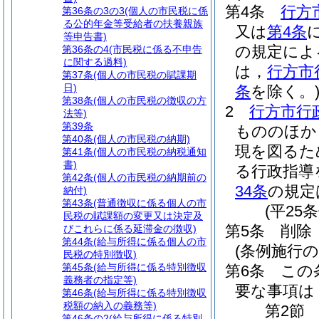
第4条
行方
第36条の3の3
(個人の市民税に係
る公的年金等受給者の扶養親族
又は
第4条
等申告書)
の規定によ
第36条の4
(市民税に係る不申告
に関する過料)
は，
行方市
第37条
(個人の市民税の賦課期
日)
条
を除く。
第38条
(個人の市民税の徴収の方
2
行方市行
法等)
第39条
もののほか
第40条
(個人の市民税の納期)
現を図るた
第41条
(個人の市民税の納税通知
書)
る行政指導
第42条
(個人の市民税の納期前の
34条
の規定
納付)
第43条
(普通徴収に係る個人の市
(平25
民税の賦課額の変更又は決定及
第5条
削除
びこれらに係る延滞金の徴収)
第44条
(給与所得に係る個人の市
(条例施行の
民税の特別徴収)
第45条
(給与所得に係る特別徴収
第6条
この
義務者の指定等)
要な事項は
第46条
(給与所得に係る特別徴収
税額の納入の義務等)
第2節
第46条の2
(給与所得に係る特別