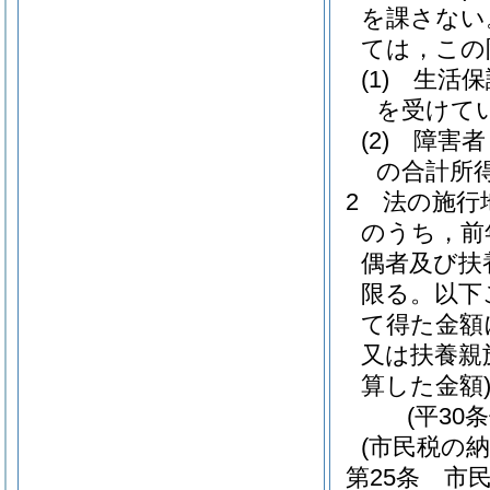
を課さない
ては，この
(1)
生活保
を受けて
(2)
障害者
の合計所得
2
法の施行
のうち，前
偶者及び扶
限る。以下
て得た金額
又は扶養親
算した金額
(平30
(市民税の納
第25条
市