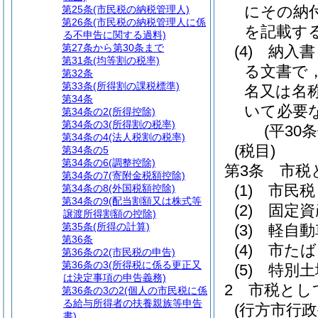
にその納
第25条
(市民税の納税管理人)
第26条
(市民税の納税管理人に係
を記載す
る不申告に関する過料)
第27条から第30条まで
(4)
納入書
第31条
(均等割の税率)
る文書で
第32条
第33条
(所得割の課税標準)
名又は名
第34条
いて必要
第34条の2
(所得控除)
第34条の3
(所得割の税率)
(平30
第34条の4
(法人税割の税率)
(税目)
第34条の5
第34条の6
(調整控除)
第3条
市税
第34条の7
(寄附金税額控除)
(1)
市民税
第34条の8
(外国税額控除)
第34条の9
(配当割額又は株式等
(2)
固定資
譲渡所得割額の控除)
第35条
(所得の計算)
(3)
軽自動
第36条
(4)
市たば
第36条の2
(市民税の申告)
第36条の3
(所得税に係る更正又
(5)
特別土
は決定事項の申告義務)
2
市税とし
第36条の3の2
(個人の市民税に係
る給与所得者の扶養親族等申告
(行方市行
書)