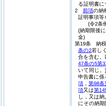
る証明書に
2
前項
の納
証明事項等
(令2条
(納期限後
金)
第19条
納
条の2
若し
合を含む。
47条の5第
いて同じ。
申告書に係
項
，
第98条
項
又は
第14
し，又は納
にその納期