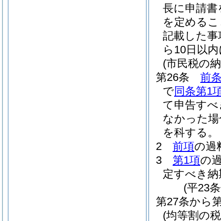
長に申請書
を定めるこ
記載した事
ら10日以
(市民税の
第26条
前条
で
同条第1
て申告すべ
なかった場
を科する。
2
前項
の過
3
第1項
の
定すべき納
(平23
第27条から
(均等割の税