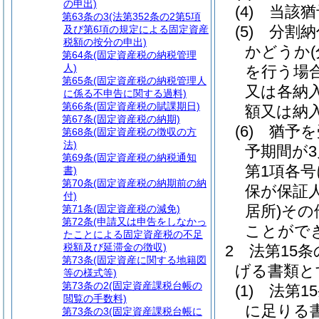
の申出)
(4)
当該猶
第63条の3
(法第352条の2第5項
(5)
分割納
及び第6項の規定による固定資産
税額の按分の申出)
かどうか
第64条
(固定資産税の納税管理
人)
を行う場
第65条
(固定資産税の納税管理人
又は各納
に係る不申告に関する過料)
第66条
(固定資産税の賦課期日)
額又は納
第67条
(固定資産税の納期)
(6)
猶予を
第68条
(固定資産税の徴収の方
法)
予期間が
第69条
(固定資産税の納税通知
第1項各
書)
第70条
(固定資産税の納期前の納
保が保証
付)
居所)
その
第71条
(固定資産税の減免)
第72条
(申請又は申告をしなかっ
ことがで
たことによる固定資産税の不足
税額及び延滞金の徴収)
2
法第15
第73条
(固定資産に関する地籍図
げる書類と
等の様式等)
第73条の2
(固定資産課税台帳の
(1)
法第1
閲覧の手数料)
に足りる
第73条の3
(固定資産課税台帳に