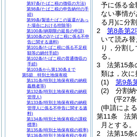
第97条
(たばこ税の徴収の方法)
予に係る金
第98条
(たばこ税の申告納付の手
ない事情が
続)
第99条
(製造たばこの返還があっ
る月)
に分
た場合における控除等)
2
第8条第2
第100条
(納期限の延長の申請)
第100条の2
(たばこ税に係る不申
いて読み替
告に関する過料)
り，分割し
第101条
(たばこ税に係る不足税
額等の納付手続)
る。
第102条
(たばこ税の普通徴収の
3
法第15
手続)
第103条から第130条まで
類は，次に
第5節
特別土地保有税
第131条
(特別土地保有税の納税
(1)
第9条
義務者等)
(2)
分割納
第132条
(特別土地保有税の納税
管理人)
(平27
第133条
(特別土地保有税の納税
(申請によ
管理人に係る不申告に関する過
料)
第11条
法第
第134条
(特別土地保有税の課税
月とする。
標準)
第135条
(特別土地保有税の税率)
2
法第15条
第136条
(特別土地保有税の免税