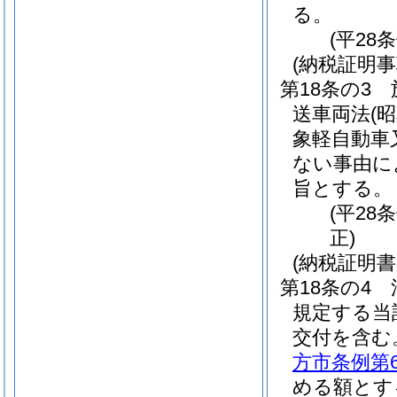
る。
(平28
(納税証明事
第18条の3
送車両法
(
象軽自動車
ない事由に
旨とする。
(平28
正)
(納税証明
第18条の4
規定する当
交付を含む
方市条例第
める額とす