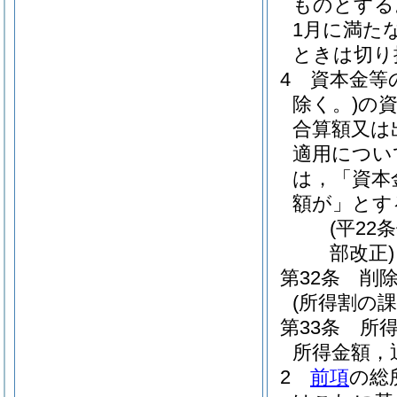
ものとする
1月に満た
ときは切り
4
資本金等
除く。)
の
合算額又は
適用につい
は，「資本
額が」とす
(平22
部改正)
第32条
削
(所得割の課
第33条
所
所得金額，
2
前項
の総