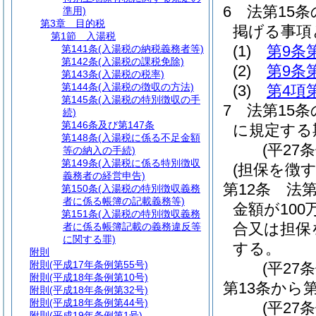
6
法第15
準用)
第3章
目的税
掲げる事項
第1節
入湯税
(1)
第9条
第141条
(入湯税の納税義務者等)
第142条
(入湯税の課税免除)
(2)
第9条
第143条
(入湯税の税率)
第144条
(入湯税の徴収の方法)
(3)
第4項
第145条
(入湯税の特別徴収の手
7
法第15条
続)
第146条及び第147条
に規定する
第148条
(入湯税に係る不足金額
(平27
等の納入の手続)
第149条
(入湯税に係る特別徴収
(担保を徴
義務者の経営申告)
第12条
法
第150条
(入湯税の特別徴収義務
者に係る帳簿の記載義務等)
金額が10
第151条
(入湯税の特別徴収義務
合又は担保
者に係る帳簿記載の義務違反等
に関する罪)
する。
附則
附則
(平成17年条例第55号)
(平27
附則
(平成18年条例第10号)
第13条から
附則
(平成18年条例第32号)
附則
(平成18年条例第44号)
(平27条
附則
(平成19年条例第1号)