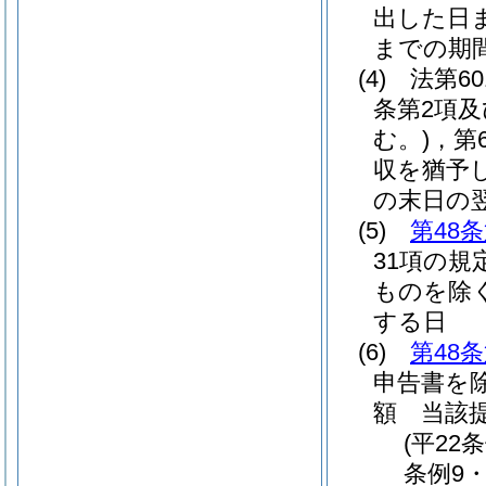
出した日
までの期
(4)
法第6
条第2項及
む。)
，第
収を猶予
の末日の
(5)
第48
31項の規
ものを除く
する日
(6)
第48
申告書を除
額 当該
(平22
条例9