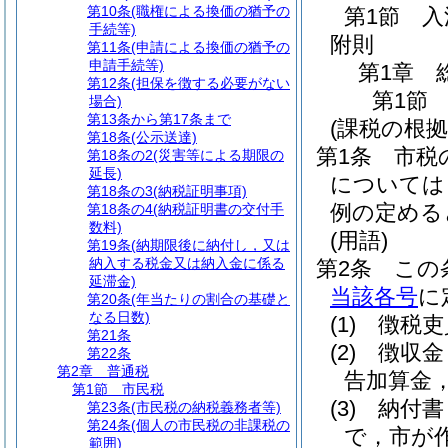
第10条
(職権による換価の猶予の
第1節
入
手続等)
附則
第11条
(申請による換価の猶予の
申請手続等)
第1章
第12条
(担保を徴する必要がない
第1節
場合)
第13条から第17条まで
(課税の根拠
第18条
(公示送達)
第1条
市税
第18条の2
(災害等による期限の
延長)
については
第18条の3
(納税証明事項)
例の定める
第18条の4
(納税証明書の交付手
数料)
(用語)
第19条
(納期限後に納付し，又は
納入する税金又は納入金に係る
第2条
この
延滞金)
当該各号
に
第20条
(年当たりの割合の基礎と
なる日数)
(1)
徴税吏
第21条
(2)
徴収金
第22条
第2章
普通税
告加算金
第1節
市民税
(3)
納付書
第23条
(市民税の納税義務者等)
第24条
(個人の市民税の非課税の
で，市が
範囲)