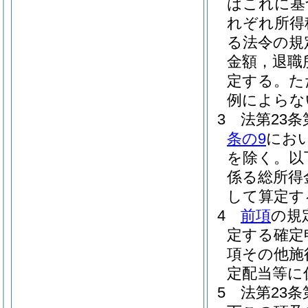
はこれに基
れぞれ所得
る法令の規
金額，退職
定する。
た
例によらな
3
法第23
条の9
にお
を除く。以
係る総所得
して算定す
4
前項
の規
定する確定
項その他施
定配当等に
5
法第23