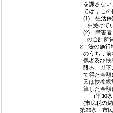
を課さない
ては，この
(1)
生活保
を受けて
(2)
障害者
の合計所得
2
法の施行
のうち，前
偶者及び扶
限る。以下
て得た金額
又は扶養親
算した金額
(平30
(市民税の納
第25条
市