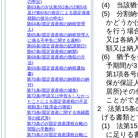
の申出)
(4)
当該猶
第63条の3
(法第352条の2第5項
(5)
分割納
及び第6項の規定による固定資産
税額の按分の申出)
かどうか
第64条
(固定資産税の納税管理
人)
を行う場
第65条
(固定資産税の納税管理人
又は各納
に係る不申告に関する過料)
第66条
(固定資産税の賦課期日)
額又は納
第67条
(固定資産税の納期)
(6)
猶予を
第68条
(固定資産税の徴収の方
法)
予期間が
第69条
(固定資産税の納税通知
第1項各
書)
第70条
(固定資産税の納期前の納
保が保証
付)
居所)
その
第71条
(固定資産税の減免)
第72条
(申請又は申告をしなかっ
ことがで
たことによる固定資産税の不足
税額及び延滞金の徴収)
2
法第15
第73条
(固定資産に関する地籍図
げる書類と
等の様式等)
第73条の2
(固定資産課税台帳の
(1)
法第1
閲覧の手数料)
に足りる
第73条の3
(固定資産課税台帳に