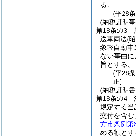
る。
(平28
(納税証明事
第18条の3
送車両法
(
象軽自動車
ない事由に
旨とする。
(平28
正)
(納税証明
第18条の4
規定する当
交付を含む
方市条例第
める額とす