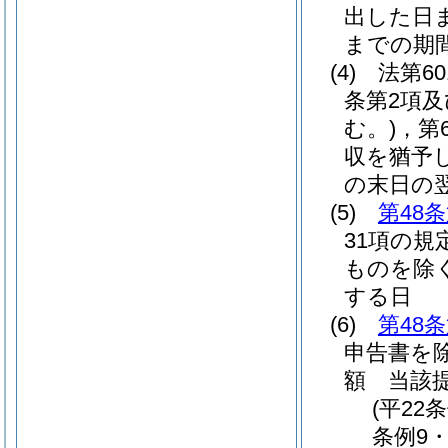
出した日
までの期
(4)
法第6
条第2項及
む。)
，第
収を猶予
の末日の
(5)
第48
31項の規
ものを除く
する日
(6)
第48
申告書を除
額 当該
(平22
条例9