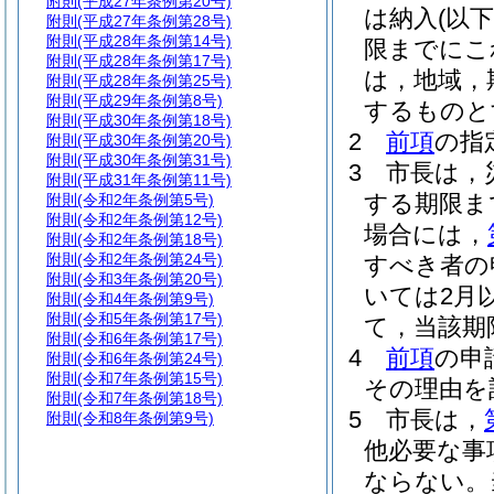
附則
(平成27年条例第20号)
は納入
(以
附則
(平成27年条例第28号)
附則
(平成28年条例第14号)
限までにこ
附則
(平成28年条例第17号)
は，地域，
附則
(平成28年条例第25号)
附則
(平成29年条例第8号)
するものと
附則
(平成30年条例第18号)
2
前項
の指
附則
(平成30年条例第20号)
附則
(平成30年条例第31号)
3
市長は，
附則
(平成31年条例第11号)
する期限ま
附則
(令和2年条例第5号)
附則
(令和2年条例第12号)
場合には，
附則
(令和2年条例第18号)
附則
(令和2年条例第24号)
すべき者の
附則
(令和3年条例第20号)
いては2月
附則
(令和4年条例第9号)
附則
(令和5年条例第17号)
て，当該期
附則
(令和6年条例第17号)
4
前項
の申
附則
(令和6年条例第24号)
附則
(令和7年条例第15号)
その理由を
附則
(令和7年条例第18号)
5
市長は，
附則
(令和8年条例第9号)
他必要な事
ならない。