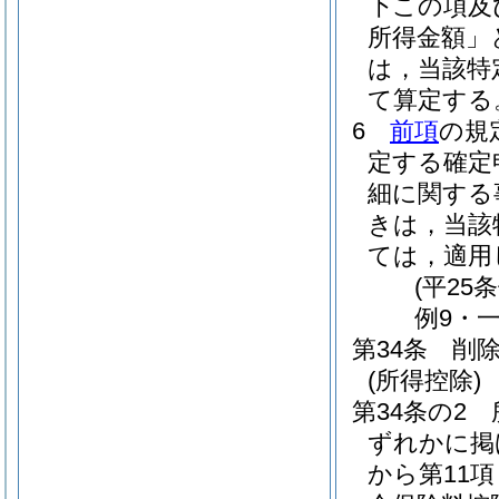
下この項及
所得金額」
は，当該特
て算定する
6
前項
の規
定する確定
細に関する
きは，当該
ては，適用
(平25
例9・一
第34条
削
(所得控除)
第34条の2
ずれかに掲
から第11