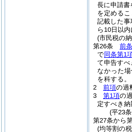
長に申請書
を定めるこ
記載した事
ら10日以
(市民税の
第26条
前条
で
同条第1
て申告すべ
なかった場
を科する。
2
前項
の過
3
第1項
の
定すべき納
(平23
第27条から
(均等割の税