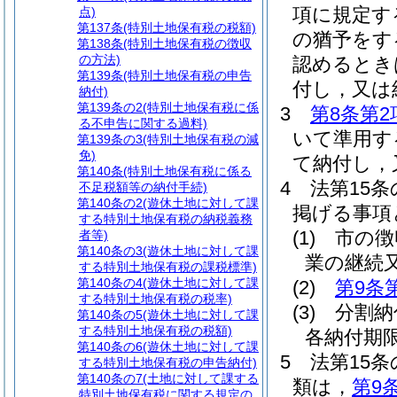
項に規定す
点)
第137条
(特別土地保有税の税額)
の猶予をす
第138条
(特別土地保有税の徴収
の方法)
認めるとき
第139条
(特別土地保有税の申告
付し，又は
納付)
第139条の2
(特別土地保有税に係
3
第8条第2
る不申告に関する過料)
いて準用す
第139条の3
(特別土地保有税の減
免)
て納付し，
第140条
(特別土地保有税に係る
4
法第15
不足税額等の納付手続)
第140条の2
(遊休土地に対して課
掲げる事項
する特別土地保有税の納税義務
(1)
市の徴
者等)
第140条の3
(遊休土地に対して課
業の継続
する特別土地保有税の課税標準)
第140条の4
(遊休土地に対して課
(2)
第9条
する特別土地保有税の税率)
(3)
分割納
第140条の5
(遊休土地に対して課
する特別土地保有税の税額)
各納付期
第140条の6
(遊休土地に対して課
5
法第15
する特別土地保有税の申告納付)
第140条の7
(土地に対して課する
類は，
第9
特別土地保有税に関する規定の