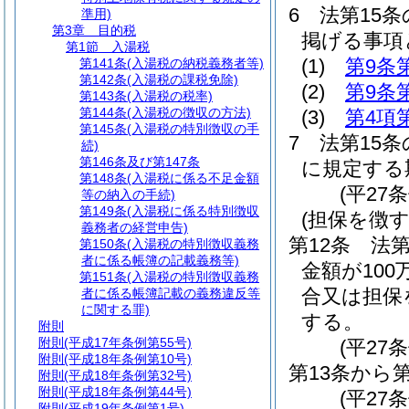
6
法第15
準用)
第3章
目的税
掲げる事項
第1節
入湯税
(1)
第9条
第141条
(入湯税の納税義務者等)
第142条
(入湯税の課税免除)
(2)
第9条
第143条
(入湯税の税率)
第144条
(入湯税の徴収の方法)
(3)
第4項
第145条
(入湯税の特別徴収の手
7
法第15条
続)
第146条及び第147条
に規定する
第148条
(入湯税に係る不足金額
(平27
等の納入の手続)
第149条
(入湯税に係る特別徴収
(担保を徴
義務者の経営申告)
第12条
法
第150条
(入湯税の特別徴収義務
者に係る帳簿の記載義務等)
金額が10
第151条
(入湯税の特別徴収義務
合又は担保
者に係る帳簿記載の義務違反等
に関する罪)
する。
附則
附則
(平成17年条例第55号)
(平27
附則
(平成18年条例第10号)
第13条から
附則
(平成18年条例第32号)
附則
(平成18年条例第44号)
(平27条
附則
(平成19年条例第1号)