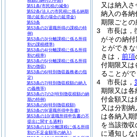
税額の納付の手続)
又は納入さ
第51条
(市民税の減免)
第52条
(法人の市民税に係る納期
納入の各納
限の延長の場合の延滞金)
期限ごとの
第53条
第53条の2
(退職所得の課税の特
3
市長は，
例)
がその納付
第53条の3
(分離課税に係る所得
割の課税標準)
とができな
第53条の4
(分離課税に係る所得
きは，
前項
割の税率)
第53条の5
(分離課税に係る所得
付期限又は
割の徴収)
第53条の6
(特別徴収義務者の指
ることがで
定)
4
市長は，
第53条の7
(特別徴収税額の納入
の義務等)
期限又は各
第53条の7の2
(特別徴収税額の納
付金額又は
期の特例)
第53条の8
(特別徴収税額)
又は分割納
第53条の9
(退職所得申告書)
は各納入期
第53条の10
(退職所得申告書の不
提出に関する過料)
を当該徴収
第53条の11
(分離課税に係る所得
に通知しな
割の不足金額等の納入)