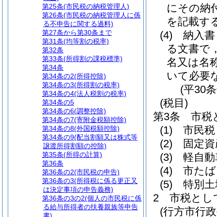
にその納
第25条
(市民税の納税管理人)
第26条
(市民税の納税管理人に係
を記載す
る不申告に関する過料)
第27条から第30条まで
(4)
納入書
第31条
(均等割の税率)
る文書で
第32条
第33条
(所得割の課税標準)
名又は名
第34条
いて必要
第34条の2
(所得控除)
第34条の3
(所得割の税率)
(平30
第34条の4
(法人税割の税率)
(税目)
第34条の5
第34条の6
(調整控除)
第3条
市税
第34条の7
(寄附金税額控除)
(1)
市民税
第34条の8
(外国税額控除)
第34条の9
(配当割額又は株式等
(2)
固定資
譲渡所得割額の控除)
第35条
(所得の計算)
(3)
軽自動
第36条
(4)
市たば
第36条の2
(市民税の申告)
第36条の3
(所得税に係る更正又
(5)
特別土
は決定事項の申告義務)
2
市税とし
第36条の3の2
(個人の市民税に係
る給与所得者の扶養親族等申告
(行方市行
書)