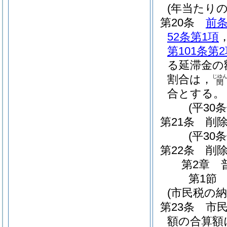
(年当たり
第20条
前
52条第1項
第101条第
る延滞金の
割合は，
じゆ
閏
合とする。
(平30
第21条
削
(平30条
第22条
削
第2章
第1節
(市民税の納
第23条
市
額の合算額