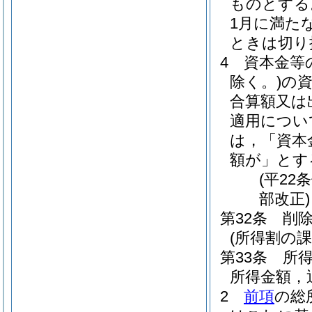
ものとする
1月に満た
ときは切り
4
資本金等
除く。)
の
合算額又は
適用につい
は，「資本
額が」とす
(平22
部改正)
第32条
削
(所得割の課
第33条
所
所得金額，
2
前項
の総