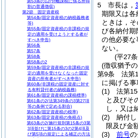
第53条の12
(分離課税に係る所得
5
市長は，
割の普通徴収)
第2節
固定資産税
期限又は各
第54条
(固定資産税の納税義務者
ときは，そ
等)
第55条
(固定資産税の非課税の規
び各納付期
定の適用を受けようとする者が
の他必要な
すべき申告)
第56条
ない。
第57条
(平27
第58条
第58条の2
(徴収猶予の
第59条
(固定資産税の非課税の規
第9条
法第
定の適用を受けなくなった固定
資産の所有者がすべき申告)
に掲げる事
第60条
(非課税の固定資産に対す
る有料貸付者の納税義務)
(1)
法第1
第61条
(固定資産税の課税標準)
と及びそ
第61条の2
(法第349条の3第27項
等の条例で定める割合)
し，又は
第62条
(固定資産税の税率)
(2)
納付し
第63条
(固定資産税の免税点)
第63条の2
(施行規則第15条の3第
限及び金
3項並びに第15条の3の2第4項及
(3)
前号
の
び第5項の規定による補正の方法