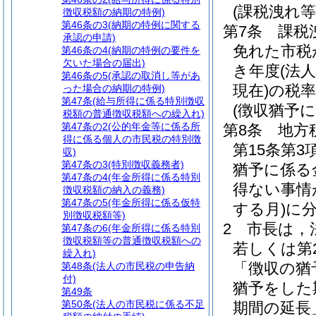
(課税洩れ
徴収税額の納期の特例)
第46条の3
(納期の特例に関する
第7条
課税
承認の申請)
免れた市税
第46条の4
(納期の特例の要件を
欠いた場合の届出)
き年度
(法
第46条の5
(承認の取消し等があ
現在)
の税
った場合の納期の特例)
第47条
(給与所得に係る特別徴収
(徴収猶予
税額の普通徴収税額への繰入れ)
第47条の2
(公的年金等に係る所
第8条
地方
得に係る個人の市民税の特別徴
第15条第
収)
第47条の3
(特別徴収義務者)
猶予に係る
第47条の4
(年金所得に係る特別
得ない事情
徴収税額の納入の義務)
第47条の5
(年金所得に係る仮特
する月)
に
別徴収税額等)
2
市長は，
第47条の6
(年金所得に係る特別
徴収税額等の普通徴収税額への
若しくは第
繰入れ)
「徴収の猶
第48条
(法人の市民税の申告納
付)
猶予をした
第49条
第50条
(法人の市民税に係る不足
期間の延長