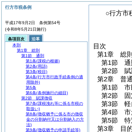
行方市税条例
○行方市
平成17年9月2日 条例第54号
(令和8年5月21日施行)
条項目次
沿革
目次
本則
第1章
総則
第1章
総
第1節
通則
第1条
(課税の根拠)
第1節
通
第2条
(用語)
第2節
賦
第3条
(税目)
第4条
(行方市行政手続条例の適
第2章
普
用除外)
第1節
市
第5条
第6条
(条例施行の細目)
第2節
固
第2節
賦課徴収
第3節
軽
第7条
(課税洩れ等に係る市税の
取扱い)
第4節
市
第8条
(徴収猶予に係る市の徴収
第5節
特
金の分割納付又は分割納入の方
法)
第3章
目
第9条
(徴収猶予の申請手続等)