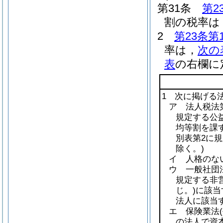
第31条
第2
割の税率は，
2
第23条第
率は，
次の
表
の右欄に
1 次に掲げる
ア 法人税法第
規定する公益
均等割を課
別表第2に
除く。)
イ 人格のな
ウ 一般社団
規定する非
じ。)
に該当
法人に該当
エ 保険業法
の法人で資