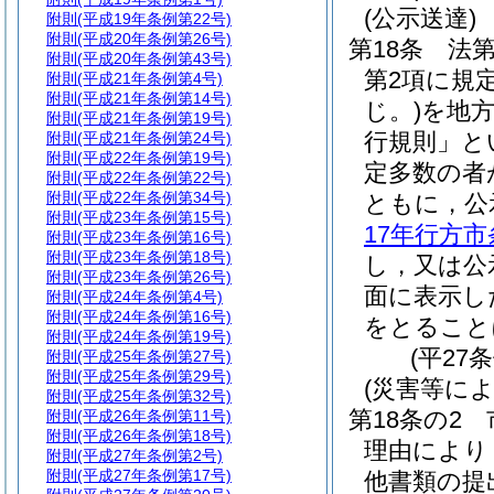
(公示送達)
附則
(平成19年条例第22号)
附則
(平成20年条例第26号)
第18条
法第
附則
(平成20年条例第43号)
第2項に規
附則
(平成21年条例第4号)
附則
(平成21年条例第14号)
じ。)
を地
附則
(平成21年条例第19号)
行規則」と
附則
(平成21年条例第24号)
附則
(平成22年条例第19号)
定多数の者
附則
(平成22年条例第22号)
附則
(平成22年条例第34号)
ともに，公
附則
(平成23年条例第15号)
17年行方市
附則
(平成23年条例第16号)
附則
(平成23年条例第18号)
し，又は公
附則
(平成23年条例第26号)
面に表示し
附則
(平成24年条例第4号)
附則
(平成24年条例第16号)
をとること
附則
(平成24年条例第19号)
(平27
附則
(平成25年条例第27号)
附則
(平成25年条例第29号)
(災害等に
附則
(平成25年条例第32号)
第18条の2
附則
(平成26年条例第11号)
附則
(平成26年条例第18号)
理由により
附則
(平成27年条例第2号)
附則
(平成27年条例第17号)
他書類の提