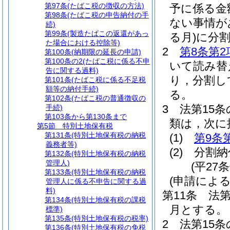
第97条
(たばこ税の徴収の方法)
予に係る金
第98条
(たばこ税の申告納付の手
ない事情が
続)
第99条
(製造たばこの返還があっ
る月)
に分
た場合における控除等)
2
第8条第2
第100条
(納期限の延長の申請)
第100条の2
(たばこ税に係る不申
いて読み替
告に関する過料)
り，分割し
第101条
(たばこ税に係る不足税
額等の納付手続)
る。
第102条
(たばこ税の普通徴収の
3
法第15
手続)
第103条から第130条まで
類は，次に
第5節
特別土地保有税
第131条
(特別土地保有税の納税
(1)
第9条
義務者等)
(2)
分割納
第132条
(特別土地保有税の納税
管理人)
(平27
第133条
(特別土地保有税の納税
(申請によ
管理人に係る不申告に関する過
料)
第11条
法第
第134条
(特別土地保有税の課税
月とする。
標準)
第135条
(特別土地保有税の税率)
2
法第15条
第136条
(特別土地保有税の免税