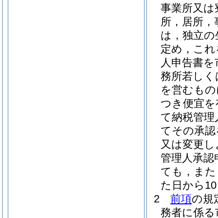
事業所又は
所，居所，
は，独立の
定め，これ
人申告書を
務所若しく
を営むもの
つき便宜を
て納税管理
てその承認
又は変更し
管理人承認
ても，また
た日から1
2
前項
の規
務者に係る