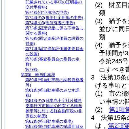
記載されている事項の証明書の
(2)
財産目
交付手数料)
類
第74条
(住宅用地の申告)
第74条の2
(被災住宅用地の申告)
(3)
猶予を
第74条の3
(現所有者の申告)
並びに同
第75条
(固定資産に係る不申告に
関する過料)
類
第76条
(固定資産評価員の設置の
特例)
(4)
猶予を
第77条
(固定資産評価審査委員会
予期間が
の設置)
第78条
(審査委員会の委員の定
令第245
数)
出すべき
第79条
第3節
軽自動車税
3
法第15
第80条
(軽自動車税の納税義務者
げる事項と
等)
第81条
(軽自動車税のみなす課
(1)
市の徴
税)
い事情の
第81条の2
(日本赤十字社茨城県
支部行方市地区の所有する軽自
(2)
第1項
動車等に対する軽自動車税の非
課税の範囲)
4
法第15
第82条
(軽自動車税の税率)
は，
第2項
第83条
(軽自動車税の賦課期日及