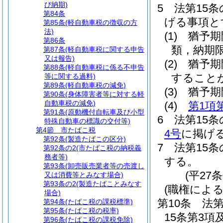
び納期)
5
法第15
第84条
げる事項と
第85条
(軽自動車税の徴収の方
法)
(1)
猶予期
第86条
類，納期
第87条
(軽自動車税に関する申告
又は報告)
(2)
猶予期
第88条
(軽自動車税に係る不申告
すること
等に関する過料)
第89条
(軽自動車税の減免)
(3)
猶予期
第90条
(身体障害者等に対する軽
自動車税の減免)
(4)
第1項
第91条
(原動機付自転車及び小型
6
法第15
特殊自動車の標識の交付等)
第4節
市たばこ税
4号
に掲げ
第92条
(製造たばこの区分)
7
法第15
第92条の2
(市たばこ税の納税義
務者等)
する。
第93条
(卸売販売業者等の売渡し
(平27
又は消費等とみなす場合)
第93条の2
(製造たばことみなす
(職権によ
場合)
第10条
法第
第94条
(たばこ税の課税標準)
第95条
(たばこ税の税率)
15条第3
第96条
(たばこ税の課税免除)