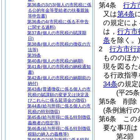
第4条
行方
第36条の3の3
(個人の市民税に係
る公的年金等受給者の扶養親族
又は
第4条
等申告書)
の規定によ
第36条の4
(市民税に係る不申告
に関する過料)
は，
行方市
第37条
(個人の市民税の賦課期
日)
条
を除く。
第38条
(個人の市民税の徴収の方
2
行方市行
法等)
第39条
もののほか
第40条
(個人の市民税の納期)
現を図るた
第41条
(個人の市民税の納税通知
書)
る行政指導
第42条
(個人の市民税の納期前の
34条
の規定
納付)
第43条
(普通徴収に係る個人の市
(平25
民税の賦課額の変更又は決定及
第5条
削除
びこれらに係る延滞金の徴収)
第44条
(給与所得に係る個人の市
(条例施行の
民税の特別徴収)
第45条
(給与所得に係る特別徴収
第6条
この
義務者の指定等)
要な事項は
第46条
(給与所得に係る特別徴収
税額の納入の義務等)
第2節
第46条の2
(給与所得に係る特別