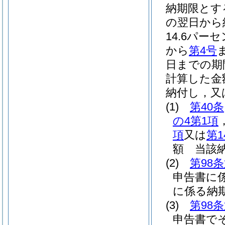
納期限とす
の翌日から
14.6パー
から
第4号
日までの期
計算した金
納付し，又
(1)
第40条
の4第1項
項
又は
第1
額 当該
(2)
第98
申告書に
に係る納
(3)
第98
申告書で