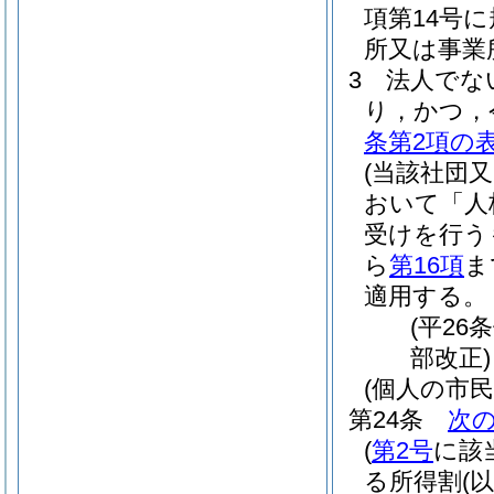
項第14号
所又は事業
3
法人でな
り，かつ，
条第2項の
(当該社団
おいて「人
受けを行う
ら
第16項
ま
適用する。
(平26
部改正)
(個人の市
第24条
次
(
第2号
に該
る所得割
(