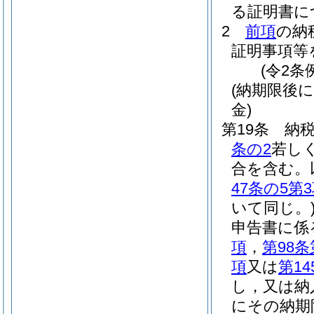
る証明書に
2
前項
の納
証明事項等
(令2条
(納期限後
金)
第19条
納
条の2
若し
合を含む。
47条の5第
いて同じ。
申告書に係
項
，
第98条
項
又は
第14
し，又は納
にその納期