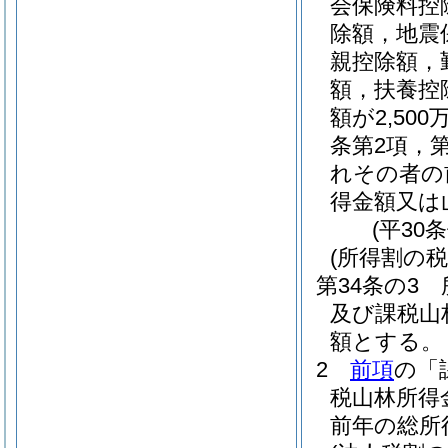
会保険料控
除額，地震
親控除額，
額，扶養控
額が2,5
条第2項，
れその者の
得金額又は
(平30
(所得割の税
第34条の3
及び課税山
額とする。
2
前項
の「
税山林所得
前年の総所