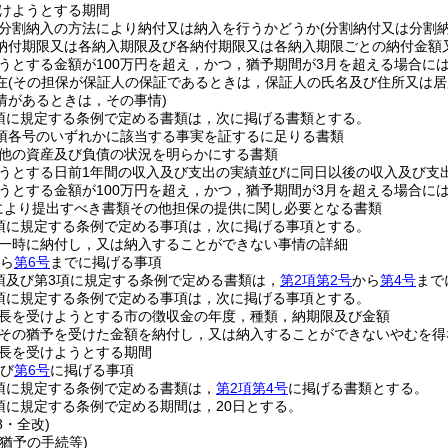
けようとする期間
分割納入の方法により納付又は納入を行うかどうか
(分割納付又は分割
納付期限又は各納入期限及び各納付期限又は各納入期限ごとの納付金額
うとする金額が100万円を超え，かつ，猶予期間が3月を超える場合に
在
(その担保が保証人の保証であるときは，保証人の氏名及び住所又は居
情があるときは，その事情)
1項に規定する条例で定める書類は，次に掲げる書類とする。
1項各号のいずれかに該当する事実を証するに足りる書類
他の資産及び負債の状況を明らかにする書類
うとする日前1年間の収入及び支出の実績並びに同日以後の収入及び支
うとする金額が100万円を超え，かつ，猶予期間が3月を超える場合に
定により提出すべき書類その他担保の提供に関し必要となる書類
2項に規定する条例で定める事項は，次に掲げる事項とする。
一時に納付し，又は納入することができない事情の詳細
ら
第6号
までに掲げる事項
2項及び第3項に規定する条例で定める書類は，
第2項第2号
から
第4号
まで
3項に規定する条例で定める事項は，次に掲げる事項とする。
長を受けようとする市の徴収金の年度，種類，納期限及び金額
その猶予を受けた金額を納付し，又は納入することができないやむを得
長を受けようとする期間
び
第6号
に掲げる事項
4項に規定する条例で定める書類は，
第2項第4号
に掲げる書類とする。
8項に規定する条例で定める期間は，20日とする。
8・全改)
猶予の手続等)