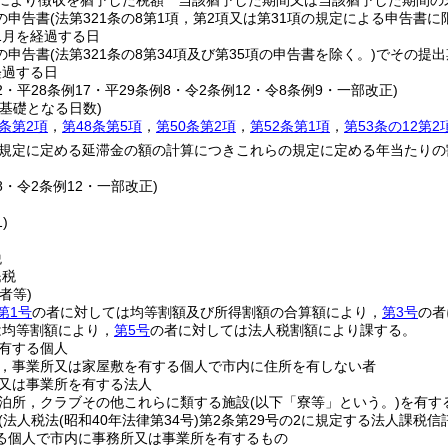
定により徴収を猶予した税額 当該猶予した期間又は当該猶予した期間の
の申告書
(法第321条の8第1項，第2項又は第31項の規定による申告書に
1月を経過する日
の申告書
(法第321条の8第34項及び第35項の申告書を除く。)
でその提出
経過する日
22・平28条例17・平29条例8・令2条例12・令8条例9・一部改正)
基礎となる日数)
3条第2項
，
第48条第5項
，
第50条第2項
，
第52条第1項
，
第53条の12第2
規定に定める延滞金の額の計算につきこれらの規定に定める年当たりの
18・令2条例12・一部改正)
)
税
民税
者等)
第1号
の者に対しては均等割額及び所得割額の合算額により，
第3号
の者
は均等割額により，
第5号
の者に対しては法人税割額により課する。
有する個人
，事業所又は家屋敷を有する個人で市内に住所を有しない者
又は事業所を有する法人
泊所，クラブその他これらに類する施設
(以下「寮等」という。)
を有す
(法人税法
(昭和40年法律第34号)
第2条第29号の2に規定する法人課税
る個人で市内に事務所又は事業所を有するもの