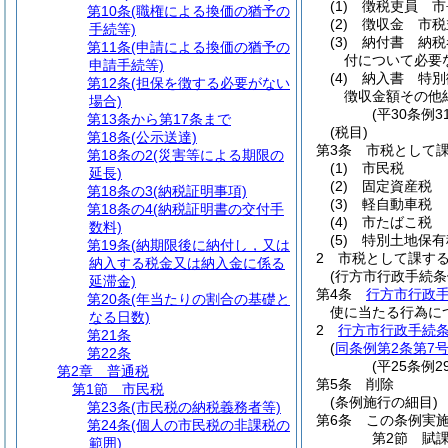
(1)
徴税吏員 市
第10条
(職権による換価の猶予の
(2)
徴収金 市税
手続等)
(3)
納付書 納税
第11条
(申請による換価の猶予の
付について必要
申請手続等)
(4)
納入書 特別
第12条
(担保を徴する必要がない
徴収金額その他
場合)
(平30条例
第13条から第17条まで
(税目)
第18条
(公示送達)
第3条
市税として
第18条の2
(災害等による期限の
(1)
市民税
延長)
(2)
固定資産税
第18条の3
(納税証明事項)
(3)
軽自動車税
第18条の4
(納税証明書の交付手
(4)
市たばこ税
数料)
(5)
特別土地保有
第19条
(納期限後に納付し，又は
2
市税として課す
納入する税金又は納入金に係る
(行方市行政手続条
延滞金)
第4条
行方市行政
第20条
(年当たりの割合の基礎と
使に当たる行為に
なる日数)
2
行方市行政手続条
第21条
(
同条例第2条第7
第22条
(平25条例
第2章
普通税
第5条
削除
第1節
市民税
(条例施行の細目)
第23条
(市民税の納税義務者等)
第6条
この条例実
第24条
(個人の市民税の非課税の
第2節
賦
範囲)