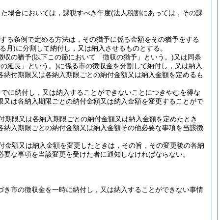
した場合においては，課税すべき年度
(法人税割にあっては，その課
規定する条例で定める方法は，その猶予に係る金額をその猶予をする
る月)
に分割して納付し，又は納入させるものとする。
徴収の猶予
(以下この節において「徴収の猶予」という。)
又は同条
の延長」という。)
に係る市の徴収金を分割して納付し，又は納入
各納付期限又は各納入期限ごとの納付金額又は納入金額を定めるも
までに納付し，又は納入することができないことにつきやむを得な
限又は各納入期限ごとの納付金額又は納入金額を変更することがで
付期限又は各納入期限ごとの納付金額又は納入金額を定めたとき
各納入期限ごとの納付金額又は納入金額その他必要な事項を当該徴
付金額又は納入金額を変更したときは，その旨，その変更後の各納
必要な事項を当該変更を受けた者に通知しなければならない。
基づき市の徴収金を一時に納付し，又は納入することができない事情