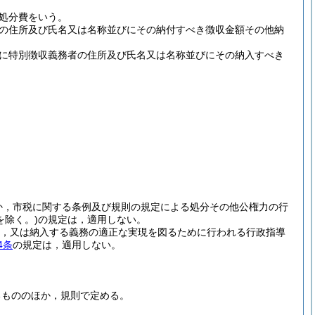
処分費をいう。
の住所及び氏名又は名称並びにその納付すべき徴収金額その他納
に特別徴収義務者の住所及び氏名又は名称並びにその納入すべき
か，市税に関する条例及び規則の規定による処分その他公権力の行
を除く。)
の規定は，適用しない。
，又は納入する義務の適正な実現を図るために行われる行政指導
4条
の規定は，適用しない。
るもののほか，規則で定める。