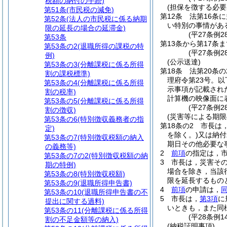
税額の納付の手続)
(担保を徴する必要
第51条
(市民税の減免)
第12条
法第16条
第52条
(法人の市民税に係る納期
い特別の事情があ
限の延長の場合の延滞金)
(平27条例2
第53条
第13条から第17条ま
第53条の2
(退職所得の課税の特
(平27条例28
例)
(公示送達)
第53条の3
(分離課税に係る所得
第18条
法第20条
割の課税標準)
理府令第23号。以
第53条の4
(分離課税に係る所得
示事項が記載され
割の税率)
計算機の映像面に
第53条の5
(分離課税に係る所得
(平27条例
割の徴収)
(災害等による期限
第53条の6
(特別徴収義務者の指
第18条の2
市長は
定)
を除く。)
又は納付
第53条の7
(特別徴収税額の納入
期日その他必要な
の義務等)
2
前項
の指定は，
第53条の7の2
(特別徴収税額の納
3
市長は，災害そ
期の特例)
場合を除き，当該
第53条の8
(特別徴収税額)
限を延長するもの
第53条の9
(退職所得申告書)
4
前項
の申請は，
第53条の10
(退職所得申告書の不
5
市長は，
第3項
に
提出に関する過料)
いときも，また同
第53条の11
(分離課税に係る所得
(平28条例
割の不足金額等の納入)
(納税証明事項)