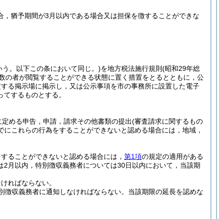
場合，猶予期間が3月以内である場合又は担保を徴することができな
いう。以下この条において同じ。)
を地方税法施行規則
(昭和29年総
多数の者が閲覧することができる状態に置く措置をとるとともに，公
定する掲示場に掲示し，又は公示事項を市の事務所に設置した電子
ってするものとする。
に定める申告，申請，請求その他書類の提出
(審査請求に関するもの
でにこれらの行為をすることができないと認める場合には，地域，
をすることができないと認める場合には，
第1項
の規定の適用がある
2月以内，特別徴収義務者については30日以内において，当該期
なければならない。
別徴収義務者に通知しなければならない。
当該期限の延長を認めな