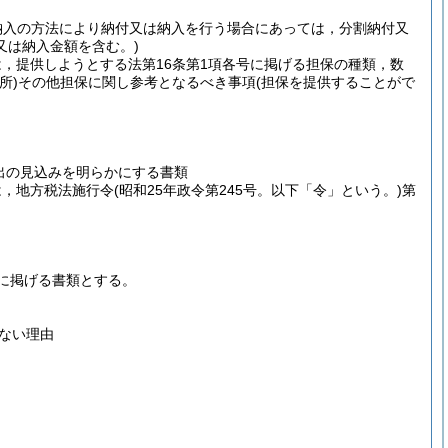
納入の方法により納付又は納入を行う場合にあっては，分割納付又
又は納入金額を含む。)
は，提供しようとする法第16条第1項各号に掲げる担保の種類，数
所)
その他担保に関し参考となるべき事項
(担保を提供することがで
出の見込みを明らかにする書類
は，地方税法施行令
(昭和25年政令第245号。以下「令」という。)
第
に掲げる書類とする。
ない理由