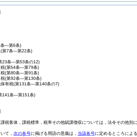
例
1条―第6条)
収
(第7条―第22条)
第23条―第53条の12)
産税
(第54条―第79条)
車税
(第80条―第91条)
こ税
(第92条―第130条)
地保有税
(第131条―第140条の7)
第141条―第151条)
則
，課税客体，課税標準，税率その他賦課徴収については，法令その他別
おいて，
次の各号
に掲げる用語の意義は，
当該各号
に定めるところによ