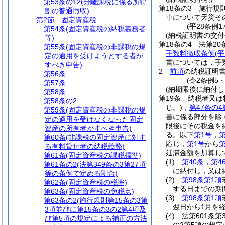
第53条の12
(分離課税に係る所得
第18条の3
施行規
割の普通徴収)
車について天災そ
第2節
固定資産税
(平28条例
第54条
(固定資産税の納税義務者
(納税証明書の交付
等)
第18条の4
法第20
第55条
(固定資産税の非課税の規
手数料徴収条例
(
定の適用を受けようとする者が
書については，手
すべき申告)
2
前項
の納税証明
第56条
(令2条例5
第57条
(納期限後に納付
第58条
第19条
納税者又は
第58条の2
じ。)
，
第47条の4
第59条
(固定資産税の非課税の規
書に係る部分を除
定の適用を受けなくなった固定
限後にその税金を
資産の所有者がすべき申告)
る。以下
第1号
，
第
第60条
(非課税の固定資産に対す
応じ，
第1号
から
第
る有料貸付者の納税義務)
延滞金額を加算し
第61条
(固定資産税の課税標準)
(1)
第40条
，
第4
第61条の2
(法第349条の3第27項
に納付し，又は
等の条例で定める割合)
(2)
第98条第1項
第62条
(固定資産税の税率)
する日までの期
第63条
(固定資産税の免税点)
(3)
第98条第1項
第63条の2
(施行規則第15条の3第
翌日から1月を
3項並びに第15条の3の2第4項及
(4)
法第601条第
び第5項の規定による補正の方法