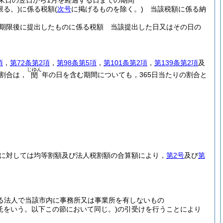
末日の翌日から1月を経過する日までの期間
限る。)
に係る税額
(
次号
に掲げるものを除く。)
当該税額に係る納
期限後に提出したものに係る税額 当該提出した日又はその日の
項
，
第72条第2項
，
第98条第5項
，
第101条第2項
，
第139条第2項
及
じゆん
割合は，
年の日を含む期間についても，365日当たりの割合と
閏
に対しては均等割額及び法人税割額の合算額により，
第2号
及び
第
る法人で当該市内に事務所又は事業所を有しないもの
信託をいう。以下この節において同じ。)
の引受けを行うことにより