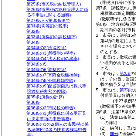
(課税洩れ等に係る
第25条
(市民税の納税管理人)
第7条
課税洩れに
第26条
(市民税の納税管理人に係
税標準の算定期間
る不申告に関する過料)
(徴収猶予に係る
第27条から第30条まで
第8条
地方税法
(昭
第31条
(均等割の税率)
期間内の各月
(市
第32条
2
市長は，法第15
第33条
(所得割の課税標準)
第4項の規定によ
第34条
させる場合におい
第34条の2
(所得控除)
のとする。
第34条の3
(所得割の税率)
3
市長は，徴収の
第34条の4
(法人税割の税率)
い理由があると認
第34条の5
きる。
第34条の6
(調整控除)
4
市長は，
第2項
の
第34条の7
(寄附金税額控除)
は，その旨，当該
第34条の8
(外国税額控除)
収の猶予又は当該
第34条の9
(配当割額又は株式等
5
市長は，
第3項
の
譲渡所得割額の控除)
付期限又は各納入
第35条
(所得の計算)
(平27条例2
第36条
(徴収猶予の申請手
第36条の2
(市民税の申告)
第9条
法第15条の
第36条の3
(所得税に係る更正又
(1)
法第15条第
は決定事項の申告義務)
の詳細
第36条の3の2
(個人の市民税に係
(2)
納付し，又は
る給与所得者の扶養親族等申告
(3)
前号
の金額の
書)