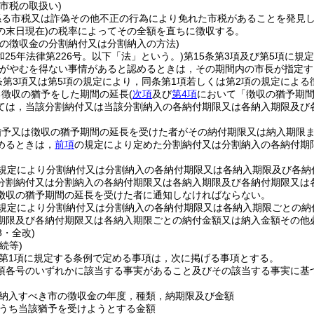
市税の取扱い)
係る市税又は詐偽その他不正の行為により免れた市税があることを発見
の末日現在)
の税率によってその全額を直ちに徴収する。
市の徴収金の分割納付又は分割納入の方法)
和25年法律第226号。以下「法」という。)
第15条第3項及び第5項に
長がやむを得ない事情があると認めるときは，その期間内の市長が指定す
条第3項又は第5項の規定により，同条第1項若しくは第2項の規定による
る徴収の猶予をした期間の延長
(
次項
及び
第4項
において「徴収の猶予期間
ては，当該分割納付又は当該分割納入の各納付期限又は各納入期限及び
猶予又は徴収の猶予期間の延長を受けた者がその納付期限又は納入期限
めるときは，
前項
の規定により定めた分割納付又は分割納入の各納付期
規定により分割納付又は分割納入の各納付期限又は各納入期限及び各納
分割納付又は分割納入の各納付期限又は各納入期限及び各納付期限又は
徴収の猶予期間の延長を受けた者に通知しなければならない。
規定により分割納付又は分割納入の各納付期限又は各納入期限ごとの納
期限及び各納付期限又は各納入期限ごとの納付金額又は納入金額その他
8・全改)
続等)
2第1項に規定する条例で定める事項は，次に掲げる事項とする。
1項各号のいずれかに該当する事実があること及びその該当する事実に
納入すべき市の徴収金の年度，種類，納期限及び金額
うち当該猶予を受けようとする金額