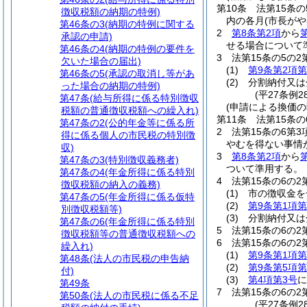
第10条
法第15条
徴収税額の納期の特例)
内の各月
(市長が
第46条の3
(納期の特例に関する
2
第8条第2項
から
承認の申請)
せる場合について
第46条の4
(納期の特例の要件を
3
法第15条の5の
欠いた場合の届出)
(1)
第9条第2項第
第46条の5
(承認の取消し等があ
(2)
分割納付又は
った場合の納期の特例)
(平27条例2
第47条
(給与所得に係る特別徴収
(申請による換価の
税額の普通徴収税額への繰入れ)
第11条
法第15条
第47条の2
(公的年金等に係る所
2
法第15条の6第
得に係る個人の市民税の特別徴
やむを得ない事情
収)
3
第8条第2項
から
第47条の3
(特別徴収義務者)
ついて準用する。
第47条の4
(年金所得に係る特別
4
法第15条の6の
徴収税額の納入の義務)
(1)
市の徴収金を
第47条の5
(年金所得に係る仮特
(2)
第9条第1項第
別徴収税額等)
(3)
分割納付又は
第47条の6
(年金所得に係る特別
5
法第15条の6の
徴収税額等の普通徴収税額への
6
法第15条の6の
繰入れ)
(1)
第9条第1項第
第48条
(法人の市民税の申告納
(2)
第9条第5項第
付)
(3)
第4項第3号
に
第49条
7
法第15条の6の
第50条
(法人の市民税に係る不足
(平27条例2