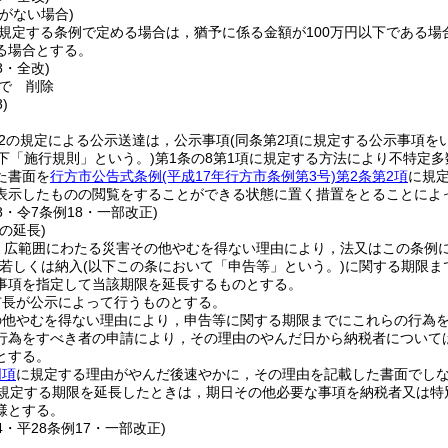
がない場合)
に規定する条例で定める場合は，猶予に係る金額が100万円以下である
る場合とする。
8・全改)
で
削除
)
の2の規定による公示送達は，公示事項
(同条第2項に規定する公示事項を
下「施行規則」という。)
第1条の8第1項に規定する方法により不特定
た書面を
行方市公告式条例
(平成17年行方市条例第3号)
第2条第2項
に規
表示したものの閲覧をすることができる状態に置く措置をとることによ
28・令7条例18・一部改正)
の延長)
，広範囲にわたる災害その他やむを得ない理由により，法又はこの条例
若しくは納入
(以下この条において「申告等」という。)
に関する期限ま
事項を指定して当該期限を延長するものとする。
市長が公示によって行うものとする。
の他やむを得ない理由により，申告等に関する期限までにこれらの行為
行為をすべき者の申請により，その理由のやんだ日から納税者については
とする。
同項
に規定する理由がやんだ後速やかに，その理由を記載した書面でし
規定する期限を延長したときは，期日その他必要な事項を納税者又は特
様とする。
14・平28条例17・一部改正)