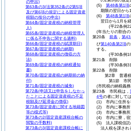
の2第5項の規
の申出)
(5)
第48条第1項
第63条の3
(法第352条の2第5項
期限の翌日から
及び第6項の規定による固定資産
(6)
第48条第1項
税額の按分の申出)
翌日から1月を
第64条
(固定資産税の納税管理
(平22条例
人)
(年当たりの割合の
第65条
(固定資産税の納税管理人
第20条
前条
，
第4
に係る不申告に関する過料)
第66条
(固定資産税の賦課期日)
び
第140条第2項
の
第67条
(固定資産税の納期)
する。
第68条
(固定資産税の徴収の方
(平30条例
法)
第21条
削除
第69条
(固定資産税の納税通知
(平30条例31
書)
第22条
削除
第70条
(固定資産税の納期前の納
第2章
普通
付)
第1節
市
第71条
(固定資産税の減免)
(市民税の納税義務
第72条
(申請又は申告をしなかっ
第23条
市民税は，
たことによる固定資産税の不足
4号
の者に対して
税額及び延滞金の徴収)
(1)
市内に住所を
第73条
(固定資産に関する地籍図
(2)
市内に事務所
等の様式等)
(3)
市内に事務所
第73条の2
(固定資産課税台帳の
(4)
市内に寮，宿
閲覧の手数料)
(5)
法人課税信託
第73条の3
(固定資産課税台帳に
法人税を課され