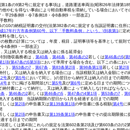
則第1条の9第2号に規定する事項は，道路運送車両法
(昭和26年法律第18
の他やむを得ない事由により軽自動車税を滞納している場合においてそ
17・平29条例8・令7条例18・令8条例9・一部改正)
手数料)
条の10の納税証明書の交付
(法第382条の4に規定する当該証明書に住
平成17年行方市条例第60号。以下「手数料条例」という。)
別表第1
に定
数料を徴しない。
書の枚数の計算については，年度，税目，証明事項等を基準として規則
・令4条例9・一部改正)
し，又は納入する税金又は納入金に係る延滞金)
特別徴収義務者は，
第40条
，
第46条
，
第46条の2
若しくは
第46条の5
(
第
第1項
(
第47条の5第3項
において準用する場合を含む。以下この条におい
く。)
，
第53条の7
，
第67条
，
第83条第2項
，
第98条第1項
若しくは
第2項
納付し，又は納入金を納入する場合には，当該税額又は納入金額にその
2号
及び
第5号
において同じ。)
の翌日から納付又は納入の日までの期間の
4号
までに掲げる期間並びに
第5号
及び
第6号
に定める日までの期間につい
て納付書によって納付し，又は納入書によって納入しなければならない
6条
，
第46条の2
若しくは
第46条の5
，
第47条の4第1項
，
第53条の7
，
第
納入する税額 当該納期限の翌日から1月を経過する日までの期間
若しくは
第2項
の申告書又は
第139条第1項
の申告書に係る税額
(
第4号
に
間
若しくは
第2項
の申告書又は
第139条第1項
の申告書でその提出期限後に
経過する日までの期間
3項若しくは第4項
(これらの規定を法第602条第2項及び第603条の2の