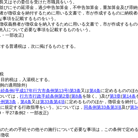
長又はその委任を受けた市職員をいう。
並びにその延滞金，過少申告加算金，不申告加算金，重加算金及び滞納
者が徴収金を納付するために用いる文書で，市が作成するものに納税者
な事項を記載するものをいう。
徴収義務者が徴収金を納入するために用いる文書で，市が作成するもの
納入について必要な事項を記載するものをいう。
31・一部改正)
課する普通税は，次に掲げるものとする。
税
る目的税は，入湯税とする。
例の適用除外)
手続条例
(平成17年行方市条例第13号)
第3条
又は
第4条
に定めるもののほ
ついては，
行方市行政手続条例第2章
(
第8条
を除く。)
及び
第3章
(
第14条
例第3条
，
第4条
又は
第33条第4項
に定めるもののほか，徴収金を納付し
号
に規定する行政指導をいう。)
については，
同条例第33条第3項
及び
第3
29・平27条例2・一部改正)
施のための手続その他その施行について必要な事項は，この条例で定め
課徴収