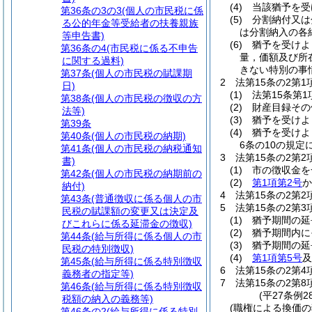
(4)
当該猶予を受
第36条の3の3
(個人の市民税に係
(5)
分割納付又は
る公的年金等受給者の扶養親族
は分割納入の各
等申告書)
(6)
猶予を受けよ
第36条の4
(市民税に係る不申告
量，価額及び所
に関する過料)
きない特別の事
第37条
(個人の市民税の賦課期
2
法第15条の2第
日)
(1)
法第15条第
第38条
(個人の市民税の徴収の方
(2)
財産目録その
法等)
(3)
猶予を受けよ
第39条
(4)
猶予を受けよ
第40条
(個人の市民税の納期)
6条の10の規
第41条
(個人の市民税の納税通知
3
法第15条の2第
書)
(1)
市の徴収金を
第42条
(個人の市民税の納期前の
(2)
第1項第2号
か
納付)
4
法第15条の2第
第43条
(普通徴収に係る個人の市
5
法第15条の2第
民税の賦課額の変更又は決定及
(1)
猶予期間の延
びこれらに係る延滞金の徴収)
(2)
猶予期間内に
第44条
(給与所得に係る個人の市
(3)
猶予期間の延
民税の特別徴収)
(4)
第1項第5号
及
第45条
(給与所得に係る特別徴収
6
法第15条の2第
義務者の指定等)
7
法第15条の2第
第46条
(給与所得に係る特別徴収
(平27条例2
税額の納入の義務等)
(職権による換価の
第46条の2
(給与所得に係る特別