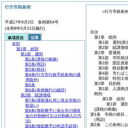
行方市税条例
○行方市税条
平成17年9月2日 条例第54号
(令和8年5月21日施行)
目次
第1章
総則
条項目次
沿革
第1節
通則
(第
本則
第2節
賦課徴
第1章
総則
第2章
普通税
第1節
通則
第1節
市民税
(
第1条
(課税の根拠)
第2節
固定資
第2条
(用語)
第3節
軽自動
第3条
(税目)
第4節
市たば
第4条
(行方市行政手続条例の適
第5節
特別土
用除外)
第3章
目的税
第5条
第1節
入湯税
(
第6条
(条例施行の細目)
附則
第2節
賦課徴収
第1章
総則
第7条
(課税洩れ等に係る市税の
第1節
通
取扱い)
(課税の根拠)
第8条
(徴収猶予に係る市の徴収
第1条
市税の税目
金の分割納付又は分割納入の方
(用語)
法)
第2条
この条例に
第9条
(徴収猶予の申請手続等)