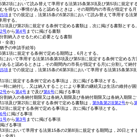
の5第2項において読み替えて準用する法第15条第3項及び第5項に規定
やむを得ない事情があると認めるときは，その期間内の市長が指定する月
第5項
までの規定は，法第15条の5第2項において読み替えて準用する法
準用する。
2第1項及び第2項に規定する条例で定める書類は，次に掲げる書類とする
2号
から
第4号
までに掲げる書類
分割納入させるために必要となる書類
8・全改)
猶予の申請手続等)
の6第1項に規定する条例で定める期間は，6月とする。
3項において準用する法第15条第3項及び第5項に規定する条例で定め
があると認めるときは，その期間内の市長が指定する月)
に分割して納付
第5項
までの規定は，法第15条の6第3項において準用する法第15条第
2第1項に規定する条例で定める事項は，次に掲げる事項とする。
一時に納付し，又は納入することにより事業の継続又は生活の維持が困
2号
から
第4号
まで及び
第6号
に掲げる事項
分割納入の各納付期限又は各納入期限及び各納付期限又は各納入期限ご
2第1項及び第2項に規定する条例で定める書類は，
第9条第2項第2号
から
2第2項に規定する条例で定める事項は，次に掲げる事項とする。
6号
に掲げる事項
1号
から
第3号
までに掲げる事項
掲げる事項
2第3項において準用する法第15条の2第8項に規定する期間は，20日とす
8・全改)