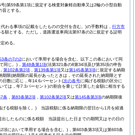
5号)
第59条第1項に規定する検査対象軽自動車又は2輪の小型自動
の旨とする。
所に代わる事項の記載をしたものの交付を含む。)
の手数料は，
行方市
める額とする。
ただし，道路運送車両法第97条の2に規定する証明
で定める。
53条の7の2
において準用する場合を含む。以下この条において同
て同じ。)
，
第48条第1項
(法第321条の8第34項及び第35項の申告
，
第102条第2項
，
第139条第1項
又は
第145条第3項
に規定する納期
納期限
(納期限の延長があったときは，その延長された納期限とす
日数に応じ，年14.6パーセント
(
次の各号
に掲げる税額の区分に
ては，年7.3パーセント)
の割合を乗じて計算した金額に相当する
。
67条
，
第83条第2項
，
第102条第2項
又は
第145条第3項
の納期限後
掲げる税額を除く。)
当該税額に係る納期限の翌日から1月を経過
提出したものに係る税額 当該提出した日までの期間又はその日の
2第2項において準用する場合を含む。)
，第603条第3項又は第603条