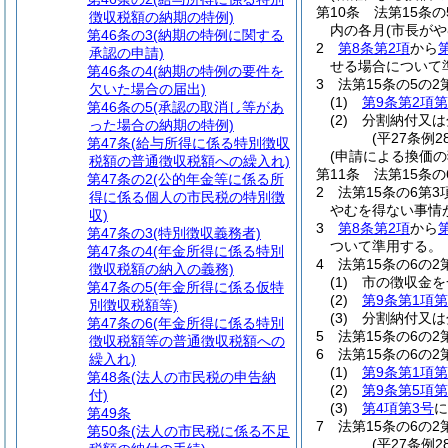
第10条
法第15条
徴収税額の納期の特例)
内の各月
(市長が
第46条の3
(納期の特例に関する
2
第8条第2項
から
承認の申請)
せる場合について
第46条の4
(納期の特例の要件を
3
法第15条の5の
欠いた場合の届出)
(1)
第9条第2項第
第46条の5
(承認の取消し等があ
(2)
分割納付又は
った場合の納期の特例)
(平27条例2
第47条
(給与所得に係る特別徴収
(申請による換価の
税額の普通徴収税額への繰入れ)
第11条
法第15条
第47条の2
(公的年金等に係る所
2
法第15条の6第
得に係る個人の市民税の特別徴
やむを得ない事情
収)
3
第8条第2項
から
第47条の3
(特別徴収義務者)
ついて準用する。
第47条の4
(年金所得に係る特別
4
法第15条の6の
徴収税額の納入の義務)
(1)
市の徴収金を
第47条の5
(年金所得に係る仮特
(2)
第9条第1項第
別徴収税額等)
(3)
分割納付又は
第47条の6
(年金所得に係る特別
5
法第15条の6の
徴収税額等の普通徴収税額への
6
法第15条の6の
繰入れ)
(1)
第9条第1項第
第48条
(法人の市民税の申告納
(2)
第9条第5項第
付)
(3)
第4項第3号
に
第49条
7
法第15条の6の
第50条
(法人の市民税に係る不足
(平27条例2