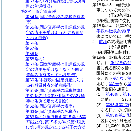
第53条の12
(分離課税に係る所得
第18条の3
施行規
割の普通徴収)
車について天災そ
第2節
固定資産税
(平28条例
第54条
(固定資産税の納税義務者
(納税証明書の交付
等)
第18条の4
法第20
第55条
(固定資産税の非課税の規
手数料徴収条例
(
定の適用を受けようとする者が
書については，手
すべき申告)
2
前項
の納税証明
第56条
(令2条例5
第57条
(納期限後に納付
第58条
第19条
納税者又は
第58条の2
じ。)
，
第47条の4
第59条
(固定資産税の非課税の規
書に係る部分を除
定の適用を受けなくなった固定
限後にその税金を
資産の所有者がすべき申告)
る。以下
第1号
，
第
第60条
(非課税の固定資産に対す
応じ，
第1号
から
第
る有料貸付者の納税義務)
延滞金額を加算し
第61条
(固定資産税の課税標準)
(1)
第40条
，
第4
第61条の2
(法第349条の3第27項
に納付し，又は
等の条例で定める割合)
(2)
第98条第1項
第62条
(固定資産税の税率)
する日までの期
第63条
(固定資産税の免税点)
(3)
第98条第1項
第63条の2
(施行規則第15条の3第
翌日から1月を
3項並びに第15条の3の2第4項及
(4)
法第601条第
び第5項の規定による補正の方法