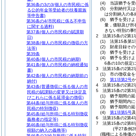
(4)
当該猶予を受
第36条の3の3
(個人の市民税に係
(5)
分割納付又は
る公的年金等受給者の扶養親族
は分割納入の各
等申告書)
(6)
猶予を受けよ
第36条の4
(市民税に係る不申告
量，価額及び所
に関する過料)
きない特別の事
第37条
(個人の市民税の賦課期
2
法第15条の2第
日)
(1)
法第15条第
第38条
(個人の市民税の徴収の方
(2)
財産目録その
法等)
(3)
猶予を受けよ
第39条
(4)
猶予を受けよ
第40条
(個人の市民税の納期)
6条の10の規
第41条
(個人の市民税の納税通知
3
法第15条の2第
書)
(1)
市の徴収金を
第42条
(個人の市民税の納期前の
(2)
第1項第2号
か
納付)
4
法第15条の2第
第43条
(普通徴収に係る個人の市
5
法第15条の2第
民税の賦課額の変更又は決定及
(1)
猶予期間の延
びこれらに係る延滞金の徴収)
(2)
猶予期間内に
第44条
(給与所得に係る個人の市
(3)
猶予期間の延
民税の特別徴収)
(4)
第1項第5号
及
第45条
(給与所得に係る特別徴収
6
法第15条の2第
義務者の指定等)
7
法第15条の2第
第46条
(給与所得に係る特別徴収
(平27条例2
税額の納入の義務等)
(職権による換価の
第46条の2
(給与所得に係る特別