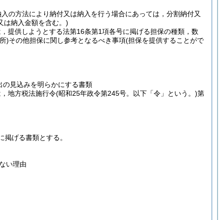
納入の方法により納付又は納入を行う場合にあっては，分割納付又
又は納入金額を含む。)
は，提供しようとする法第16条第1項各号に掲げる担保の種類，数
所)
その他担保に関し参考となるべき事項
(担保を提供することがで
出の見込みを明らかにする書類
は，地方税法施行令
(昭和25年政令第245号。以下「令」という。)
第
に掲げる書類とする。
ない理由