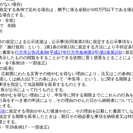
がない場合)
に規定する条例で定める場合は，猶予に係る金額が100万円以下である
る場合とする。
8・全改)
で
削除
)
の2の規定による公示送達は，公示事項
(同条第2項に規定する公示事項を
下「施行規則」という。)
第1条の8第1項に規定する方法により不特定
た書面を
行方市公告式条例
(平成17年行方市条例第3号)
第2条第2項
に規
表示したものの閲覧をすることができる状態に置く措置をとることによ
28・令7条例18・一部改正)
の延長)
，広範囲にわたる災害その他やむを得ない理由により，法又はこの条例
若しくは納入
(以下この条において「申告等」という。)
に関する期限ま
事項を指定して当該期限を延長するものとする。
市長が公示によって行うものとする。
の他やむを得ない理由により，申告等に関する期限までにこれらの行為
行為をすべき者の申請により，その理由のやんだ日から納税者については
とする。
同項
に規定する理由がやんだ後速やかに，その理由を記載した書面でし
規定する期限を延長したときは，期日その他必要な事項を納税者又は特
様とする。
14・平28条例17・一部改正)