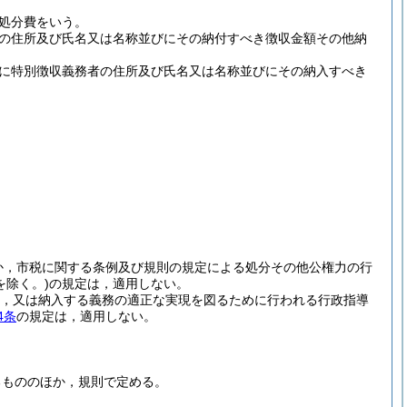
処分費をいう。
の住所及び氏名又は名称並びにその納付すべき徴収金額その他納
に特別徴収義務者の住所及び氏名又は名称並びにその納入すべき
か，市税に関する条例及び規則の規定による処分その他公権力の行
を除く。)
の規定は，適用しない。
，又は納入する義務の適正な実現を図るために行われる行政指導
4条
の規定は，適用しない。
るもののほか，規則で定める。