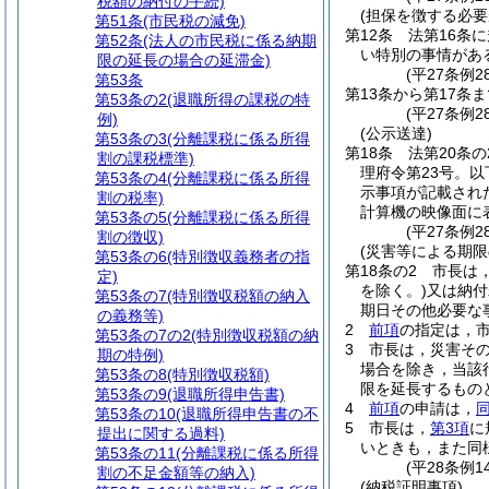
税額の納付の手続)
(担保を徴する必要
第51条
(市民税の減免)
第12条
法第16条
第52条
(法人の市民税に係る納期
い特別の事情があ
限の延長の場合の延滞金)
(平27条例2
第53条
第13条から第17条ま
第53条の2
(退職所得の課税の特
(平27条例28
例)
(公示送達)
第53条の3
(分離課税に係る所得
第18条
法第20条
割の課税標準)
理府令第23号。以
第53条の4
(分離課税に係る所得
示事項が記載され
割の税率)
計算機の映像面に
第53条の5
(分離課税に係る所得
(平27条例
割の徴収)
(災害等による期限
第53条の6
(特別徴収義務者の指
第18条の2
市長は
定)
を除く。)
又は納付
第53条の7
(特別徴収税額の納入
期日その他必要な
の義務等)
2
前項
の指定は，
第53条の7の2
(特別徴収税額の納
3
市長は，災害そ
期の特例)
場合を除き，当該
第53条の8
(特別徴収税額)
限を延長するもの
第53条の9
(退職所得申告書)
4
前項
の申請は，
第53条の10
(退職所得申告書の不
5
市長は，
第3項
に
提出に関する過料)
いときも，また同
第53条の11
(分離課税に係る所得
(平28条例
割の不足金額等の納入)
(納税証明事項)