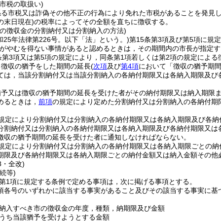
市税の取扱い)
係る市税又は詐偽その他不正の行為により免れた市税があることを発見
の末日現在)
の税率によってその全額を直ちに徴収する。
市の徴収金の分割納付又は分割納入の方法)
和25年法律第226号。以下「法」という。)
第15条第3項及び第5項に
長がやむを得ない事情があると認めるときは，その期間内の市長が指定す
条第3項又は第5項の規定により，同条第1項若しくは第2項の規定による
る徴収の猶予をした期間の延長
(
次項
及び
第4項
において「徴収の猶予期間
ては，当該分割納付又は当該分割納入の各納付期限又は各納入期限及び
猶予又は徴収の猶予期間の延長を受けた者がその納付期限又は納入期限
めるときは，
前項
の規定により定めた分割納付又は分割納入の各納付期
規定により分割納付又は分割納入の各納付期限又は各納入期限及び各納
分割納付又は分割納入の各納付期限又は各納入期限及び各納付期限又は
徴収の猶予期間の延長を受けた者に通知しなければならない。
規定により分割納付又は分割納入の各納付期限又は各納入期限ごとの納
期限及び各納付期限又は各納入期限ごとの納付金額又は納入金額その他
8・全改)
続等)
2第1項に規定する条例で定める事項は，次に掲げる事項とする。
1項各号のいずれかに該当する事実があること及びその該当する事実に
納入すべき市の徴収金の年度，種類，納期限及び金額
うち当該猶予を受けようとする金額