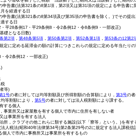
定により徴収を猶予した税額 当該猶予した期間又は当該猶予した期間の
の申告書
(法第321条の8第1項，第2項又は第31項の規定による申告書に
1月を経過する日
の申告書
(法第321条の8第34項及び第35項の申告書を除く。)
でその提出
経過する日
22・平28条例17・平29条例8・令2条例12・令8条例9・一部改正)
基礎となる日数)
3条第2項
，
第48条第5項
，
第50条第2項
，
第52条第1項
，
第53条の12第2
規定に定める延滞金の額の計算につきこれらの規定に定める年当たりの
18・令2条例12・一部改正)
)
税
民税
者等)
第1号
の者に対しては均等割額及び所得割額の合算額により，
第3号
の者
は均等割額により，
第5号
の者に対しては法人税割額により課する。
有する個人
，事業所又は家屋敷を有する個人で市内に住所を有しない者
又は事業所を有する法人
泊所，クラブその他これらに類する施設
(以下「寮等」という。)
を有す
(法人税法
(昭和40年法律第34号)
第2条第29号の2に規定する法人課税
る個人で市内に事務所又は事業所を有するもの