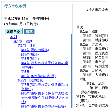
行方市税条例
○行方市税条
平成17年9月2日 条例第54号
(令和8年5月21日施行)
目次
第1章
総則
条項目次
沿革
第1節
通則
(第
本則
第2節
賦課徴
第1章
総則
第2章
普通税
第1節
通則
第1節
市民税
(
第1条
(課税の根拠)
第2節
固定資
第2条
(用語)
第3節
軽自動
第3条
(税目)
第4節
市たば
第4条
(行方市行政手続条例の適
第5節
特別土
用除外)
第3章
目的税
第5条
第1節
入湯税
(
第6条
(条例施行の細目)
附則
第2節
賦課徴収
第1章
総則
第7条
(課税洩れ等に係る市税の
第1節
通
取扱い)
(課税の根拠)
第8条
(徴収猶予に係る市の徴収
第1条
市税の税目
金の分割納付又は分割納入の方
(用語)
法)
第2条
この条例に
第9条
(徴収猶予の申請手続等)