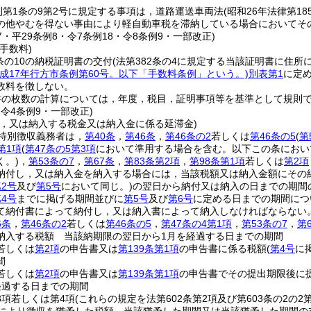
則第1条の9第2号に規定する事項は，道路運送車両法
(昭和26年法律第18
の他やむを得ない事由により軽自動車税を滞納している場合においてそ
17・平29条例8・令7条例18・令8条例9・一部改正)
手数料)
条の10の納税証明書の交付
(法第382条の4に規定する当該証明書に住
平成17年行方市条例第60号。以下「手数料条例」という。)
別表第1
に定
数料を徴しない。
書の枚数の計算については，年度，税目，証明事項等を基準として規則
・令4条例9・一部改正)
し，又は納入する税金又は納入金に係る延滞金)
特別徴収義務者は，
第40条
，
第46条
，
第46条の2
若しくは
第46条の5
(
第
第1項
(
第47条の5第3項
において準用する場合を含む。以下この条におい
く。)
，
第53条の7
，
第67条
，
第83条第2項
，
第98条第1項
若しくは
第2項
納付し，又は納入金を納入する場合には，当該税額又は納入金額にその
2号
及び
第5号
において同じ。)
の翌日から納付又は納入の日までの期間の
4号
までに掲げる期間並びに
第5号
及び
第6号
に定める日までの期間につい
て納付書によって納付し，又は納入書によって納入しなければならない
6条
，
第46条の2
若しくは
第46条の5
，
第47条の4第1項
，
第53条の7
，
第
納入する税額 当該納期限の翌日から1月を経過する日までの期間
若しくは
第2項
の申告書又は
第139条第1項
の申告書に係る税額
(
第4号
に
間
若しくは
第2項
の申告書又は
第139条第1項
の申告書でその提出期限後に
経過する日までの期間
3項若しくは第4項
(これらの規定を法第602条第2項及び第603条の2の