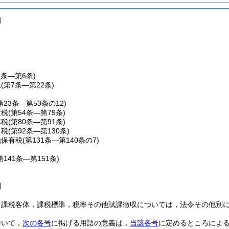
例
1条―第6条)
収
(第7条―第22条)
第23条―第53条の12)
産税
(第54条―第79条)
車税
(第80条―第91条)
こ税
(第92条―第130条)
地保有税
(第131条―第140条の7)
第141条―第151条)
則
，課税客体，課税標準，税率その他賦課徴収については，法令その他別
おいて，
次の各号
に掲げる用語の意義は，
当該各号
に定めるところによ