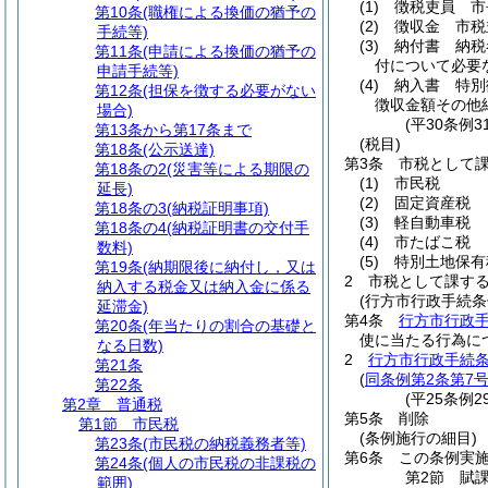
(1)
徴税吏員 市
第10条
(職権による換価の猶予の
(2)
徴収金 市税
手続等)
(3)
納付書 納税
第11条
(申請による換価の猶予の
付について必要
申請手続等)
(4)
納入書 特別
第12条
(担保を徴する必要がない
徴収金額その他
場合)
(平30条例
第13条から第17条まで
(税目)
第18条
(公示送達)
第3条
市税として
第18条の2
(災害等による期限の
(1)
市民税
延長)
(2)
固定資産税
第18条の3
(納税証明事項)
(3)
軽自動車税
第18条の4
(納税証明書の交付手
(4)
市たばこ税
数料)
(5)
特別土地保有
第19条
(納期限後に納付し，又は
2
市税として課す
納入する税金又は納入金に係る
(行方市行政手続条
延滞金)
第4条
行方市行政
第20条
(年当たりの割合の基礎と
使に当たる行為に
なる日数)
2
行方市行政手続条
第21条
(
同条例第2条第7
第22条
(平25条例
第2章
普通税
第5条
削除
第1節
市民税
(条例施行の細目)
第23条
(市民税の納税義務者等)
第6条
この条例実
第24条
(個人の市民税の非課税の
第2節
賦
範囲)