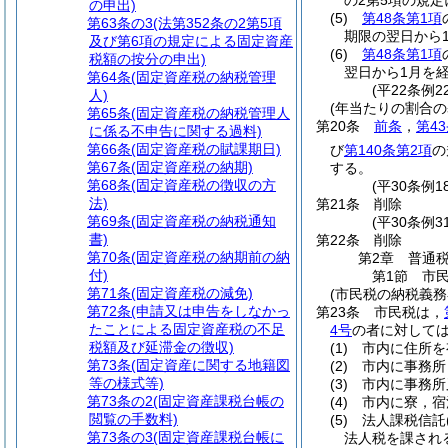
の2第5項の規
の申出)
(5)
第48条第1項
第63条の3
(法第352条の2第5項
期限の翌日から
及び第6項の規定による固定資産
(6)
第48条第1項
税額の按分の申出)
翌日から1月を
第64条
(固定資産税の納税管理
(平22条例
人)
(年当たりの割合の
第65条
(固定資産税の納税管理人
第20条
前条
，
第4
に係る不申告に関する過料)
第66条
(固定資産税の賦課期日)
び
第140条第2項
の
第67条
(固定資産税の納期)
する。
第68条
(固定資産税の徴収の方
(平30条例
法)
第21条
削除
第69条
(固定資産税の納税通知
(平30条例31
書)
第22条
削除
第70条
(固定資産税の納期前の納
第2章
普通
付)
第1節
市
第71条
(固定資産税の減免)
(市民税の納税義務
第72条
(申請又は申告をしなかっ
第23条
市民税は，
たことによる固定資産税の不足
4号
の者に対して
税額及び延滞金の徴収)
(1)
市内に住所を
第73条
(固定資産に関する地籍図
(2)
市内に事務所
等の様式等)
(3)
市内に事務所
第73条の2
(固定資産課税台帳の
(4)
市内に寮，宿
閲覧の手数料)
(5)
法人課税信託
第73条の3
(固定資産課税台帳に
法人税を課され