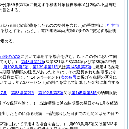
5号)
第59条第1項に規定する検査対象軽自動車又は2輪の小型自動
の旨とする。
所に代わる事項の記載をしたものの交付を含む。)
の手数料は，
行方市
める額とする。
ただし，道路運送車両法第97条の2に規定する証明
で定める。
53条の7の2
において準用する場合を含む。以下この条において同
て同じ。)
，
第48条第1項
(法第321条の8第34項及び第35項の申告
，
第102条第2項
，
第139条第1項
又は
第145条第3項
に規定する納期
納期限
(納期限の延長があったときは，その延長された納期限とす
日数に応じ，年14.6パーセント
(
次の各号
に掲げる税額の区分に
ては，年7.3パーセント)
の割合を乗じて計算した金額に相当する
。
67条
，
第83条第2項
，
第102条第2項
又は
第145条第3項
の納期限後
掲げる税額を除く。)
当該税額に係る納期限の翌日から1月を経過
提出したものに係る税額 当該提出した日までの期間又はその日の
2第2項において準用する場合を含む。)
，第603条第3項又は第603条