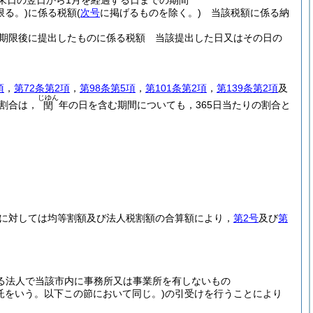
末日の翌日から1月を経過する日までの期間
限る。)
に係る税額
(
次号
に掲げるものを除く。)
当該税額に係る納
期限後に提出したものに係る税額 当該提出した日又はその日の
項
，
第72条第2項
，
第98条第5項
，
第101条第2項
，
第139条第2項
及
じゆん
割合は，
年の日を含む期間についても，365日当たりの割合と
閏
に対しては均等割額及び法人税割額の合算額により，
第2号
及び
第
る法人で当該市内に事務所又は事業所を有しないもの
信託をいう。以下この節において同じ。)
の引受けを行うことにより