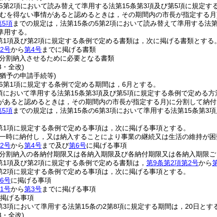
の5第2項において読み替えて準用する法第15条第3項及び第5項に規定
やむを得ない事情があると認めるときは，その期間内の市長が指定する月
第5項
までの規定は，法第15条の5第2項において読み替えて準用する法
準用する。
2第1項及び第2項に規定する条例で定める書類は，次に掲げる書類とする
2号
から
第4号
までに掲げる書類
分割納入させるために必要となる書類
8・全改)
猶予の申請手続等)
の6第1項に規定する条例で定める期間は，6月とする。
3項において準用する法第15条第3項及び第5項に規定する条例で定め
があると認めるときは，その期間内の市長が指定する月)
に分割して納付
第5項
までの規定は，法第15条の6第3項において準用する法第15条第
2第1項に規定する条例で定める事項は，次に掲げる事項とする。
一時に納付し，又は納入することにより事業の継続又は生活の維持が困
2号
から
第4号
まで及び
第6号
に掲げる事項
分割納入の各納付期限又は各納入期限及び各納付期限又は各納入期限ご
2第1項及び第2項に規定する条例で定める書類は，
第9条第2項第2号
から
2第2項に規定する条例で定める事項は，次に掲げる事項とする。
6号
に掲げる事項
1号
から
第3号
までに掲げる事項
掲げる事項
2第3項において準用する法第15条の2第8項に規定する期間は，20日とす
8・全改)