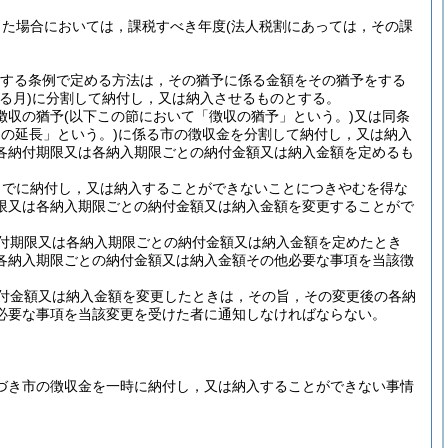
した場合においては，課税すべき年度
(法人税割にあっては，その課
規定する条例で定める方法は，その猶予に係る金額をその猶予をする
る月)
に分割して納付し，又は納入させるものとする。
徴収の猶予
(以下この節において「徴収の猶予」という。)
又は同条
の延長」という。)
に係る市の徴収金を分割して納付し，又は納入
各納付期限又は各納入期限ごとの納付金額又は納入金額を定めるも
までに納付し，又は納入することができないことにつきやむを得な
限又は各納入期限ごとの納付金額又は納入金額を変更することがで
付期限又は各納入期限ごとの納付金額又は納入金額を定めたとき
各納入期限ごとの納付金額又は納入金額その他必要な事項を当該徴
付金額又は納入金額を変更したときは，その旨，その変更後の各納
必要な事項を当該変更を受けた者に通知しなければならない。
基づき市の徴収金を一時に納付し，又は納入することができない事情