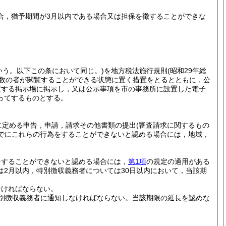
場合，猶予期間が3月以内である場合又は担保を徴することができな
いう。以下この条において同じ。)
を地方税法施行規則
(昭和29年総
多数の者が閲覧することができる状態に置く措置をとるとともに，公
定する掲示場に掲示し，又は公示事項を市の事務所に設置した電子
ってするものとする。
に定める申告，申請，請求その他書類の提出
(審査請求に関するもの
でにこれらの行為をすることができないと認める場合には，地域，
をすることができないと認める場合には，
第1項
の規定の適用がある
2月以内，特別徴収義務者については30日以内において，当該期
なければならない。
別徴収義務者に通知しなければならない。
当該期限の延長を認めな