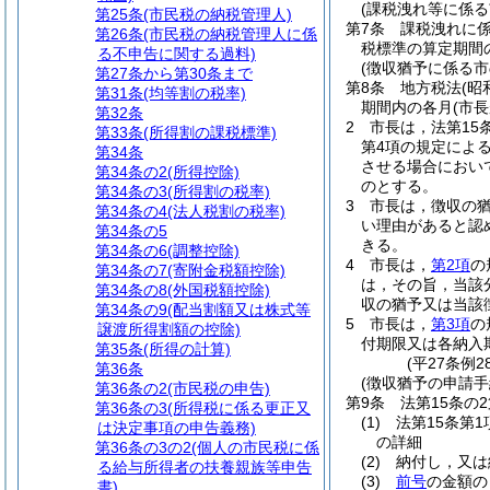
(課税洩れ等に係る
第25条
(市民税の納税管理人)
第7条
課税洩れに
第26条
(市民税の納税管理人に係
税標準の算定期間
る不申告に関する過料)
(徴収猶予に係る
第27条から第30条まで
第8条
地方税法
(昭
第31条
(均等割の税率)
期間内の各月
(市
第32条
2
市長は，法第15
第33条
(所得割の課税標準)
第4項の規定によ
第34条
させる場合におい
第34条の2
(所得控除)
のとする。
第34条の3
(所得割の税率)
3
市長は，徴収の
第34条の4
(法人税割の税率)
い理由があると認
第34条の5
きる。
第34条の6
(調整控除)
4
市長は，
第2項
の
第34条の7
(寄附金税額控除)
は，その旨，当該
第34条の8
(外国税額控除)
収の猶予又は当該
第34条の9
(配当割額又は株式等
5
市長は，
第3項
の
譲渡所得割額の控除)
付期限又は各納入
第35条
(所得の計算)
(平27条例2
第36条
(徴収猶予の申請手
第36条の2
(市民税の申告)
第9条
法第15条の
第36条の3
(所得税に係る更正又
(1)
法第15条第
は決定事項の申告義務)
の詳細
第36条の3の2
(個人の市民税に係
(2)
納付し，又は
る給与所得者の扶養親族等申告
(3)
前号
の金額の
書)