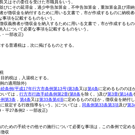
長又はその委任を受けた市職員をいう。
並びにその延滞金，過少申告加算金，不申告加算金，重加算金及び滞納
者が徴収金を納付するために用いる文書で，市が作成するものに納税者
な事項を記載するものをいう。
徴収義務者が徴収金を納入するために用いる文書で，市が作成するもの
納入について必要な事項を記載するものをいう。
31・一部改正)
課する普通税は，次に掲げるものとする。
税
る目的税は，入湯税とする。
例の適用除外)
手続条例
(平成17年行方市条例第13号)
第3条
又は
第4条
に定めるもののほ
ついては，
行方市行政手続条例第2章
(
第8条
を除く。)
及び
第3章
(
第14条
例第3条
，
第4条
又は
第33条第4項
に定めるもののほか，徴収金を納付し
号
に規定する行政指導をいう。)
については，
同条例第33条第3項
及び
第3
29・平27条例2・一部改正)
施のための手続その他その施行について必要な事項は，この条例で定め
課徴収