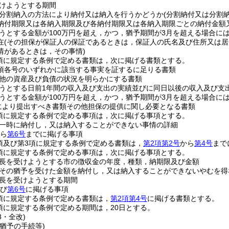
けようとする期間
分割納入の方法により納付又は納入を行うかどうか
(分割納付又は分割
納付期限又は各納入期限及び各納付期限又は各納入期限ごとの納付金額
うとする金額が100万円を超え，かつ，猶予期間が3月を超える場合に
在
(その担保が保証人の保証であるときは，保証人の氏名及び住所又は居
情があるときは，その事情)
1項に規定する条例で定める書類は，次に掲げる書類とする。
1項各号のいずれかに該当する事実を証するに足りる書類
他の資産及び負債の状況を明らかにする書類
うとする日前1年間の収入及び支出の実績並びに同日以後の収入及び支
うとする金額が100万円を超え，かつ，猶予期間が3月を超える場合に
定により提出すべき書類その他担保の提供に関し必要となる書類
2項に規定する条例で定める事項は，次に掲げる事項とする。
一時に納付し，又は納入することができない事情の詳細
ら
第6号
までに掲げる事項
2項及び第3項に規定する条例で定める書類は，
第2項第2号
から
第4号
まで
3項に規定する条例で定める事項は，次に掲げる事項とする。
長を受けようとする市の徴収金の年度，種類，納期限及び金額
その猶予を受けた金額を納付し，又は納入することができないやむを得
長を受けようとする期間
び
第6号
に掲げる事項
4項に規定する条例で定める書類は，
第2項第4号
に掲げる書類とする。
8項に規定する条例で定める期間は，20日とする。
8・全改)
猶予の手続等)