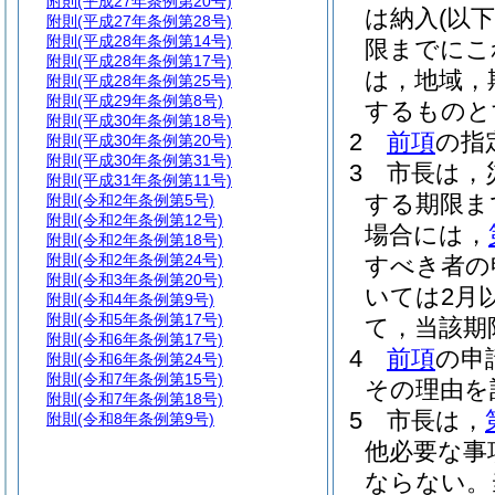
附則
(平成27年条例第20号)
は納入
(以
附則
(平成27年条例第28号)
附則
(平成28年条例第14号)
限までにこ
附則
(平成28年条例第17号)
は，地域，
附則
(平成28年条例第25号)
附則
(平成29年条例第8号)
するものと
附則
(平成30年条例第18号)
2
前項
の指
附則
(平成30年条例第20号)
附則
(平成30年条例第31号)
3
市長は，
附則
(平成31年条例第11号)
する期限ま
附則
(令和2年条例第5号)
附則
(令和2年条例第12号)
場合には，
附則
(令和2年条例第18号)
附則
(令和2年条例第24号)
すべき者の
附則
(令和3年条例第20号)
いては2月
附則
(令和4年条例第9号)
附則
(令和5年条例第17号)
て，当該期
附則
(令和6年条例第17号)
4
前項
の申
附則
(令和6年条例第24号)
附則
(令和7年条例第15号)
その理由を
附則
(令和7年条例第18号)
5
市長は，
附則
(令和8年条例第9号)
他必要な事
ならない。