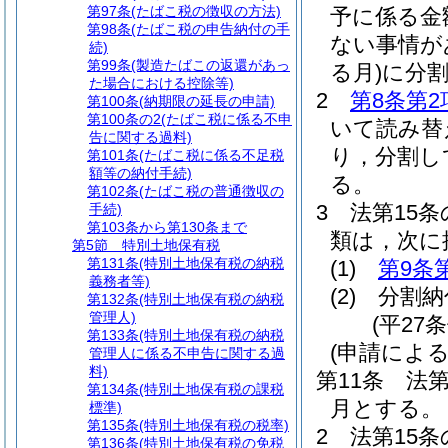
第97条
(たばこ税の徴収の方法)
予に係る金
第98条
(たばこ税の申告納付の手
ない事情が
続)
第99条
(製造たばこの返還があっ
る月)
に分
た場合における控除等)
2
第8条第2
第100条
(納期限の延長の申請)
第100条の2
(たばこ税に係る不申
いて読み替
告に関する過料)
り，分割し
第101条
(たばこ税に係る不足税
額等の納付手続)
る。
第102条
(たばこ税の普通徴収の
3
法第15
手続)
第103条から第130条まで
類は，次に
第5節
特別土地保有税
第131条
(特別土地保有税の納税
(1)
第9条
義務者等)
(2)
分割納
第132条
(特別土地保有税の納税
管理人)
(平27
第133条
(特別土地保有税の納税
(申請によ
管理人に係る不申告に関する過
料)
第11条
法第
第134条
(特別土地保有税の課税
月とする。
標準)
第135条
(特別土地保有税の税率)
2
法第15条
第136条
(特別土地保有税の免税