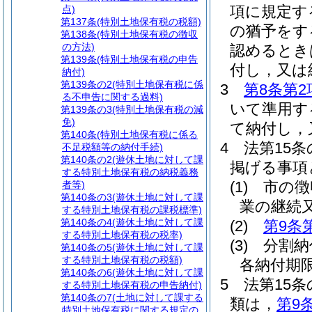
項に規定す
点)
第137条
(特別土地保有税の税額)
の猶予をす
第138条
(特別土地保有税の徴収
の方法)
認めるとき
第139条
(特別土地保有税の申告
付し，又は
納付)
第139条の2
(特別土地保有税に係
3
第8条第2
る不申告に関する過料)
いて準用す
第139条の3
(特別土地保有税の減
免)
て納付し，
第140条
(特別土地保有税に係る
4
法第15
不足税額等の納付手続)
第140条の2
(遊休土地に対して課
掲げる事項
する特別土地保有税の納税義務
(1)
市の徴
者等)
第140条の3
(遊休土地に対して課
業の継続
する特別土地保有税の課税標準)
第140条の4
(遊休土地に対して課
(2)
第9条
する特別土地保有税の税率)
(3)
分割納
第140条の5
(遊休土地に対して課
する特別土地保有税の税額)
各納付期
第140条の6
(遊休土地に対して課
5
法第15
する特別土地保有税の申告納付)
第140条の7
(土地に対して課する
類は，
第9
特別土地保有税に関する規定の