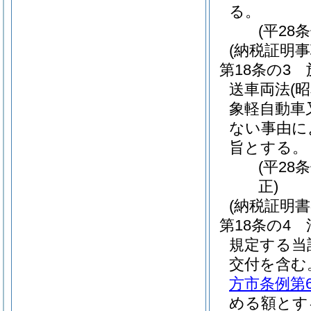
る。
(平28
(納税証明事
第18条の3
送車両法
(
象軽自動車
ない事由に
旨とする。
(平28
正)
(納税証明
第18条の4
規定する当
交付を含む
方市条例第
める額とす