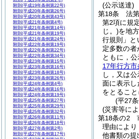
(公示送達)
附則
(平成19年条例第22号)
附則
(平成20年条例第26号)
第18条
法第
附則
(平成20年条例第43号)
第2項に規
附則
(平成21年条例第4号)
附則
(平成21年条例第14号)
じ。)
を地
附則
(平成21年条例第19号)
行規則」と
附則
(平成21年条例第24号)
附則
(平成22年条例第19号)
定多数の者
附則
(平成22年条例第22号)
附則
(平成22年条例第34号)
ともに，公
附則
(平成23年条例第15号)
17年行方市
附則
(平成23年条例第16号)
附則
(平成23年条例第18号)
し，又は公
附則
(平成23年条例第26号)
面に表示し
附則
(平成24年条例第4号)
附則
(平成24年条例第16号)
をとること
附則
(平成24年条例第19号)
(平27
附則
(平成25年条例第27号)
附則
(平成25年条例第29号)
(災害等に
附則
(平成25年条例第32号)
第18条の2
附則
(平成26年条例第11号)
附則
(平成26年条例第18号)
理由により
附則
(平成27年条例第2号)
附則
(平成27年条例第17号)
他書類の提