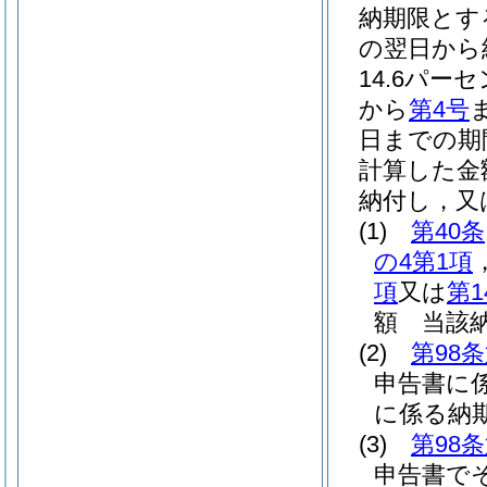
納期限とす
の翌日から
14.6パー
から
第4号
日までの期
計算した金
納付し，又
(1)
第40条
の4第1項
項
又は
第1
額 当該
(2)
第98
申告書に
に係る納
(3)
第98
申告書で