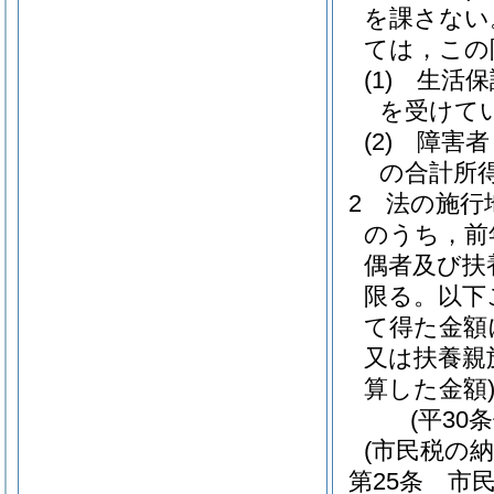
を課さない
ては，この
(1)
生活保
を受けて
(2)
障害者
の合計所得
2
法の施行
のうち，前
偶者及び扶
限る。以下
て得た金額
又は扶養親
算した金額
(平30
(市民税の納
第25条
市