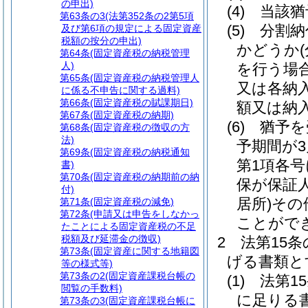
の申出)
(4)
当該猶
第63条の3
(法第352条の2第5項
(5)
分割納
及び第6項の規定による固定資産
税額の按分の申出)
かどうか
第64条
(固定資産税の納税管理
人)
を行う場
第65条
(固定資産税の納税管理人
又は各納
に係る不申告に関する過料)
第66条
(固定資産税の賦課期日)
額又は納
第67条
(固定資産税の納期)
(6)
猶予を
第68条
(固定資産税の徴収の方
法)
予期間が
第69条
(固定資産税の納税通知
第1項各
書)
第70条
(固定資産税の納期前の納
保が保証
付)
居所)
その
第71条
(固定資産税の減免)
第72条
(申請又は申告をしなかっ
ことがで
たことによる固定資産税の不足
税額及び延滞金の徴収)
2
法第15
第73条
(固定資産に関する地籍図
げる書類と
等の様式等)
第73条の2
(固定資産課税台帳の
(1)
法第1
閲覧の手数料)
に足りる
第73条の3
(固定資産課税台帳に