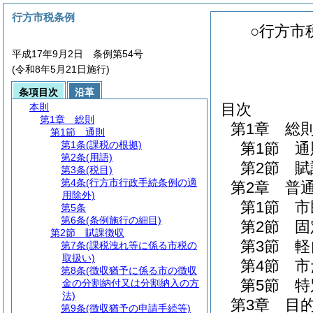
行方市税条例
○行方市
平成17年9月2日 条例第54号
(令和8年5月21日施行)
条項目次
沿革
目次
本則
第1章
総則
第1章
総
第1節
通則
第1条
(課税の根拠)
第1節
通
第2条
(用語)
第2節
賦
第3条
(税目)
第4条
(行方市行政手続条例の適
第2章
普
用除外)
第1節
市
第5条
第6条
(条例施行の細目)
第2節
固
第2節
賦課徴収
第3節
軽
第7条
(課税洩れ等に係る市税の
取扱い)
第4節
市
第8条
(徴収猶予に係る市の徴収
第5節
特
金の分割納付又は分割納入の方
法)
第3章
目
第9条
(徴収猶予の申請手続等)