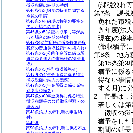
(課税洩れ
徴収税額の納期の特例)
第46条の3
(納期の特例に関する
第7条
課税
承認の申請)
免れた市税
第46条の4
(納期の特例の要件を
欠いた場合の届出)
き年度
(法
第46条の5
(承認の取消し等があ
現在)
の税
った場合の納期の特例)
第47条
(給与所得に係る特別徴収
(徴収猶予
税額の普通徴収税額への繰入れ)
第47条の2
(公的年金等に係る所
第8条
地方
得に係る個人の市民税の特別徴
第15条第
収)
第47条の3
(特別徴収義務者)
猶予に係る
第47条の4
(年金所得に係る特別
得ない事情
徴収税額の納入の義務)
第47条の5
(年金所得に係る仮特
する月)
に
別徴収税額等)
2
市長は，
第47条の6
(年金所得に係る特別
徴収税額等の普通徴収税額への
若しくは第
繰入れ)
「徴収の猶
第48条
(法人の市民税の申告納
付)
猶予をした
第49条
第50条
(法人の市民税に係る不足
期間の延長