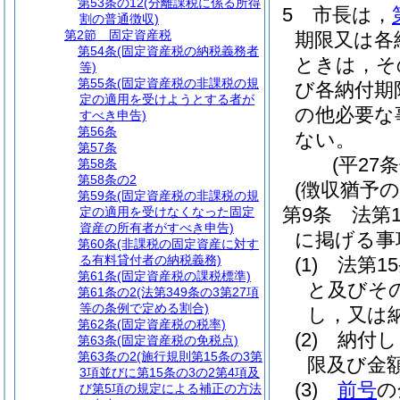
第53条の12
(分離課税に係る所得
5
市長は，
割の普通徴収)
第2節
固定資産税
期限又は各
第54条
(固定資産税の納税義務者
ときは，そ
等)
第55条
(固定資産税の非課税の規
び各納付期
定の適用を受けようとする者が
の他必要な
すべき申告)
第56条
ない。
第57条
(平27
第58条
第58条の2
(徴収猶予の
第59条
(固定資産税の非課税の規
第9条
法第
定の適用を受けなくなった固定
資産の所有者がすべき申告)
に掲げる事
第60条
(非課税の固定資産に対す
る有料貸付者の納税義務)
(1)
法第1
第61条
(固定資産税の課税標準)
と及びそ
第61条の2
(法第349条の3第27項
等の条例で定める割合)
し，又は
第62条
(固定資産税の税率)
(2)
納付し
第63条
(固定資産税の免税点)
第63条の2
(施行規則第15条の3第
限及び金
3項並びに第15条の3の2第4項及
(3)
前号
の
び第5項の規定による補正の方法