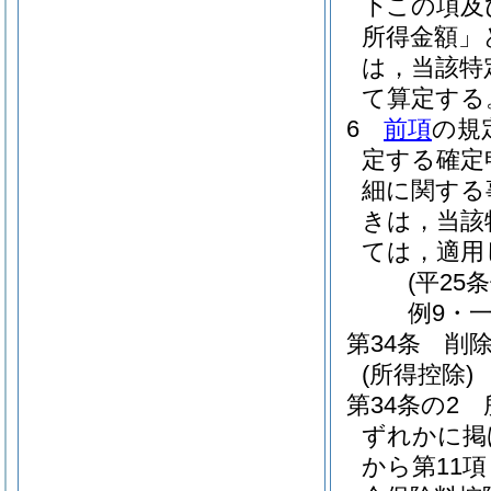
下この項及
所得金額」
は，当該特
て算定する
6
前項
の規
定する確定
細に関する
きは，当該
ては，適用
(平25
例9・一
第34条
削
(所得控除)
第34条の2
ずれかに掲
から第11