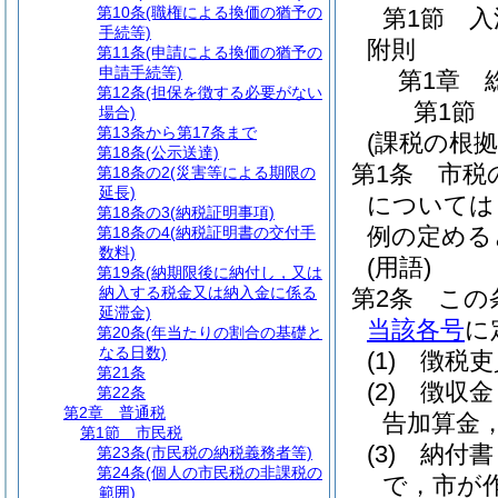
第10条
(職権による換価の猶予の
第1節
入
手続等)
附則
第11条
(申請による換価の猶予の
申請手続等)
第1章
第12条
(担保を徴する必要がない
第1節
場合)
第13条から第17条まで
(課税の根拠
第18条
(公示送達)
第1条
市税
第18条の2
(災害等による期限の
延長)
については
第18条の3
(納税証明事項)
例の定める
第18条の4
(納税証明書の交付手
数料)
(用語)
第19条
(納期限後に納付し，又は
納入する税金又は納入金に係る
第2条
この
延滞金)
当該各号
に
第20条
(年当たりの割合の基礎と
なる日数)
(1)
徴税吏
第21条
(2)
徴収金
第22条
第2章
普通税
告加算金
第1節
市民税
(3)
納付書
第23条
(市民税の納税義務者等)
第24条
(個人の市民税の非課税の
で，市が
範囲)