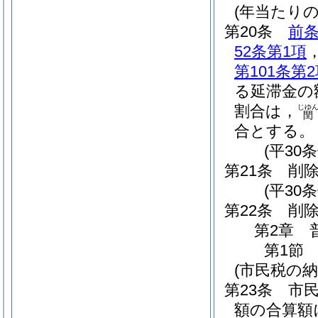
(年当たり
第20条
前
52条第1項
第101条第
る延滞金の
割合は，
じゆ
閏
合とする。
(平30
第21条
削
(平30条
第22条
削
第2章
第1節
(市民税の納
第23条
市
額の合算額