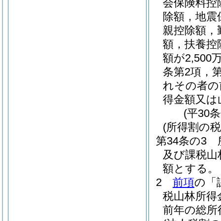
会保険料控
除額，地震
親控除額，
額，扶養控
額が2,5
条第2項，
れその者の
得金額又は
(平30
(所得割の税
第34条の3
及び課税山
額とする。
2
前項
の「
税山林所得
前年の総所