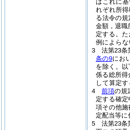
はこれに基
れぞれ所得
る法令の規
金額，退職
定する。
た
例によらな
3
法第23
条の9
にお
を除く。以
係る総所得
して算定す
4
前項
の規
定する確定
項その他施
定配当等に
5
法第23