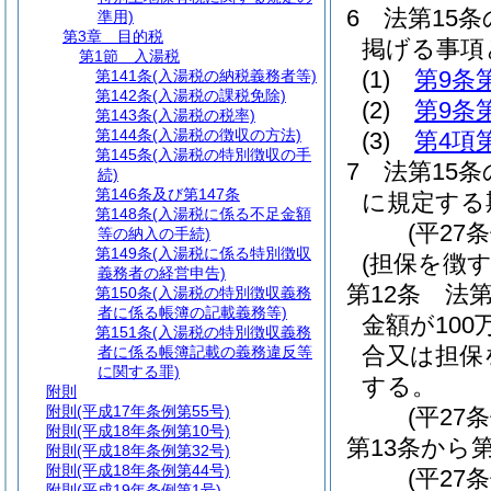
6
法第15
準用)
第3章
目的税
掲げる事項
第1節
入湯税
(1)
第9条
第141条
(入湯税の納税義務者等)
第142条
(入湯税の課税免除)
(2)
第9条
第143条
(入湯税の税率)
第144条
(入湯税の徴収の方法)
(3)
第4項
第145条
(入湯税の特別徴収の手
7
法第15条
続)
第146条及び第147条
に規定する
第148条
(入湯税に係る不足金額
(平27
等の納入の手続)
第149条
(入湯税に係る特別徴収
(担保を徴
義務者の経営申告)
第12条
法
第150条
(入湯税の特別徴収義務
者に係る帳簿の記載義務等)
金額が10
第151条
(入湯税の特別徴収義務
合又は担保
者に係る帳簿記載の義務違反等
に関する罪)
する。
附則
附則
(平成17年条例第55号)
(平27
附則
(平成18年条例第10号)
第13条から
附則
(平成18年条例第32号)
附則
(平成18年条例第44号)
(平27条
附則
(平成19年条例第1号)