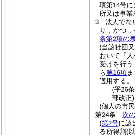
項第14号
所又は事業
3
法人でな
り，かつ，
条第2項の
(当該社団
おいて「人
受けを行う
ら
第16項
ま
適用する。
(平26
部改正)
(個人の市
第24条
次
(
第2号
に該
る所得割
(