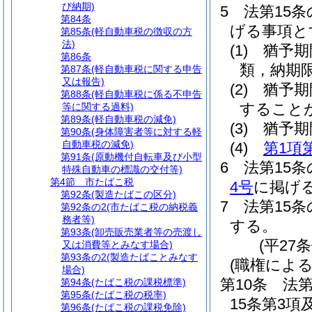
び納期)
5
法第15
第84条
げる事項と
第85条
(軽自動車税の徴収の方
法)
(1)
猶予期
第86条
類，納期
第87条
(軽自動車税に関する申告
又は報告)
(2)
猶予期
第88条
(軽自動車税に係る不申告
すること
等に関する過料)
第89条
(軽自動車税の減免)
(3)
猶予期
第90条
(身体障害者等に対する軽
自動車税の減免)
(4)
第1項
第91条
(原動機付自転車及び小型
6
法第15
特殊自動車の標識の交付等)
第4節
市たばこ税
4号
に掲げ
第92条
(製造たばこの区分)
7
法第15
第92条の2
(市たばこ税の納税義
務者等)
する。
第93条
(卸売販売業者等の売渡し
(平27
又は消費等とみなす場合)
第93条の2
(製造たばことみなす
(職権によ
場合)
第10条
法第
第94条
(たばこ税の課税標準)
第95条
(たばこ税の税率)
15条第3
第96条
(たばこ税の課税免除)