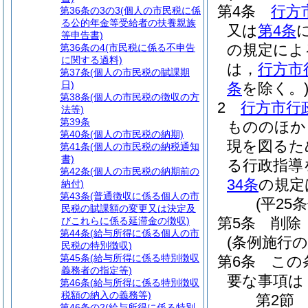
第4条
行方
第36条の3の3
(個人の市民税に係
る公的年金等受給者の扶養親族
又は
第4条
等申告書)
の規定によ
第36条の4
(市民税に係る不申告
に関する過料)
は，
行方市
第37条
(個人の市民税の賦課期
日)
条
を除く。
第38条
(個人の市民税の徴収の方
2
行方市行
法等)
第39条
もののほか
第40条
(個人の市民税の納期)
現を図るた
第41条
(個人の市民税の納税通知
書)
る行政指導
第42条
(個人の市民税の納期前の
34条
の規定
納付)
第43条
(普通徴収に係る個人の市
(平25
民税の賦課額の変更又は決定及
第5条
削除
びこれらに係る延滞金の徴収)
第44条
(給与所得に係る個人の市
(条例施行の
民税の特別徴収)
第45条
(給与所得に係る特別徴収
第6条
この
義務者の指定等)
要な事項は
第46条
(給与所得に係る特別徴収
税額の納入の義務等)
第2節
第46条の2
(給与所得に係る特別