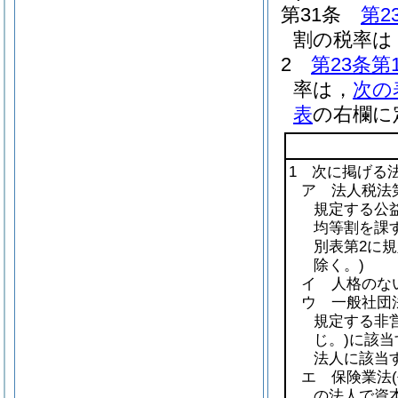
第31条
第2
割の税率は，
2
第23条第
率は，
次の
表
の右欄に
1 次に掲げる
ア 法人税法第
規定する公益
均等割を課
別表第2に
除く。)
イ 人格のな
ウ 一般社団
規定する非
じ。)
に該当
法人に該当
エ 保険業法
の法人で資