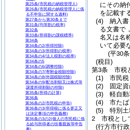
にその納
第25条
(市民税の納税管理人)
第26条
(市民税の納税管理人に係
を記載す
る不申告に関する過料)
第27条から第30条まで
(4)
納入書
第31条
(均等割の税率)
る文書で
第32条
第33条
(所得割の課税標準)
名又は名
第34条
いて必要
第34条の2
(所得控除)
第34条の3
(所得割の税率)
(平30
第34条の4
(法人税割の税率)
(税目)
第34条の5
第34条の6
(調整控除)
第3条
市税
第34条の7
(寄附金税額控除)
(1)
市民税
第34条の8
(外国税額控除)
第34条の9
(配当割額又は株式等
(2)
固定資
譲渡所得割額の控除)
第35条
(所得の計算)
(3)
軽自動
第36条
(4)
市たば
第36条の2
(市民税の申告)
第36条の3
(所得税に係る更正又
(5)
特別土
は決定事項の申告義務)
2
市税とし
第36条の3の2
(個人の市民税に係
る給与所得者の扶養親族等申告
(行方市行
書)