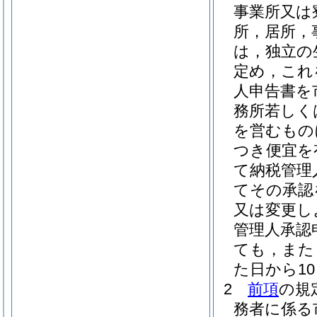
事業所又は
所，居所，
は，独立の
定め，これ
人申告書を
務所若しく
を営むもの
つき便宜を
て納税管理
てその承認
又は変更し
管理人承認
ても，また
た日から1
2
前項
の規
務者に係る