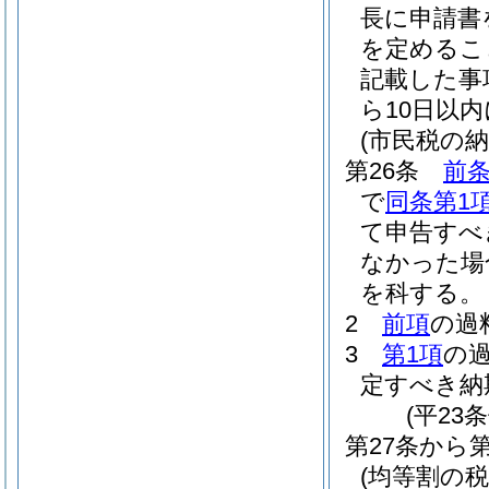
長に申請書
を定めるこ
記載した事
ら10日以
(市民税の
第26条
前条
で
同条第1
て申告すべ
なかった場
を科する。
2
前項
の過
3
第1項
の
定すべき納
(平23
第27条から
(均等割の税