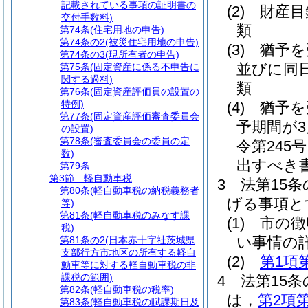
記載されている事項の証明書の
(2)
財産目
交付手数料)
類
第74条
(住宅用地の申告)
第74条の2
(被災住宅用地の申告)
(3)
猶予を
第74条の3
(現所有者の申告)
並びに同
第75条
(固定資産に係る不申告に
関する過料)
類
第76条
(固定資産評価員の設置の
特例)
(4)
猶予を
第77条
(固定資産評価審査委員会
予期間が
の設置)
第78条
(審査委員会の委員の定
令第245
数)
出すべき
第79条
第3節
軽自動車税
3
法第15
第80条
(軽自動車税の納税義務者
げる事項と
等)
第81条
(軽自動車税のみなす課
(1)
市の徴
税)
い事情の
第81条の2
(日本赤十字社茨城県
支部行方市地区の所有する軽自
(2)
第1項
動車等に対する軽自動車税の非
課税の範囲)
4
法第15
第82条
(軽自動車税の税率)
は，
第2項
第83条
(軽自動車税の賦課期日及