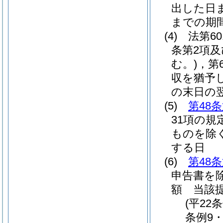
出した日
までの期
(4)
法第6
条第2項及
む。)
，第
収を猶予
の末日の
(5)
第48
31項の規
ものを除く
する日
(6)
第48
申告書を除
額 当該
(平22
条例9