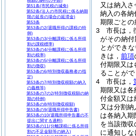
税額の納付の手続)
又は納入さ
第51条
(市民税の減免)
第52条
(法人の市民税に係る納期
納入の各納
限の延長の場合の延滞金)
期限ごとの
第53条
第53条の2
(退職所得の課税の特
3
市長は，
例)
がその納付
第53条の3
(分離課税に係る所得
割の課税標準)
とができな
第53条の4
(分離課税に係る所得
きは，
前項
割の税率)
第53条の5
(分離課税に係る所得
付期限又は
割の徴収)
第53条の6
(特別徴収義務者の指
ることがで
定)
4
市長は，
第53条の7
(特別徴収税額の納入
の義務等)
期限又は各
第53条の7の2
(特別徴収税額の納
付金額又は
期の特例)
第53条の8
(特別徴収税額)
又は分割納
第53条の9
(退職所得申告書)
は各納入期
第53条の10
(退職所得申告書の不
提出に関する過料)
を当該徴収
第53条の11
(分離課税に係る所得
に通知しな
割の不足金額等の納入)