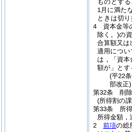
ものとする
1月に満た
ときは切り
4
資本金等
除く。)
の
合算額又は
適用につい
は，「資本
額が」とす
(平22
部改正)
第32条
削
(所得割の課
第33条
所
所得金額，
2
前項
の総