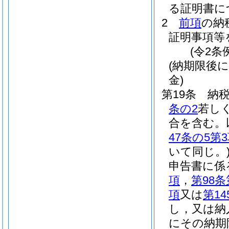
る証明書に
2
前項
の納
証明事項等
(令2条
(納期限後
金)
第19条
納
条の2
若し
合を含む。
47条の5第
いて同じ。
申告書に係
項
，
第98条
項
又は
第14
し，又は納
にその納期