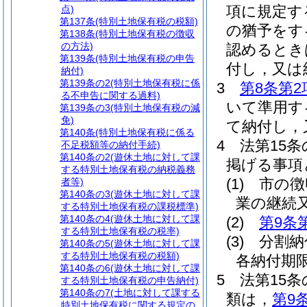
項に規定す
点)
第137条
(特別土地保有税の税額)
の猶予をす
第138条
(特別土地保有税の徴収
の方法)
認めるとき
第139条
(特別土地保有税の申告
付し，又は
納付)
第139条の2
(特別土地保有税に係
3
第8条第2
る不申告に関する過料)
いて準用す
第139条の3
(特別土地保有税の減
免)
て納付し，
第140条
(特別土地保有税に係る
4
法第15
不足税額等の納付手続)
第140条の2
(遊休土地に対して課
掲げる事項
する特別土地保有税の納税義務
(1)
市の徴
者等)
第140条の3
(遊休土地に対して課
業の継続
する特別土地保有税の課税標準)
第140条の4
(遊休土地に対して課
(2)
第9条
する特別土地保有税の税率)
(3)
分割納
第140条の5
(遊休土地に対して課
する特別土地保有税の税額)
各納付期
第140条の6
(遊休土地に対して課
5
法第15
する特別土地保有税の申告納付)
第140条の7
(土地に対して課する
類は，
第9
特別土地保有税に関する規定の