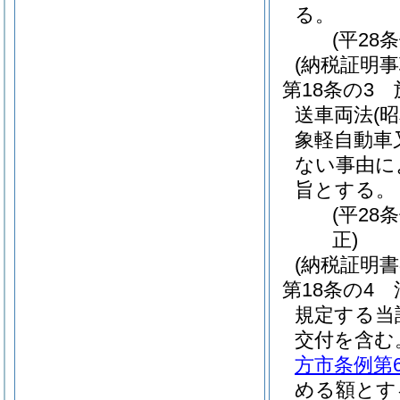
る。
(平28
(納税証明事
第18条の3
送車両法
(
象軽自動車
ない事由に
旨とする。
(平28
正)
(納税証明
第18条の4
規定する当
交付を含む
方市条例第
める額とす