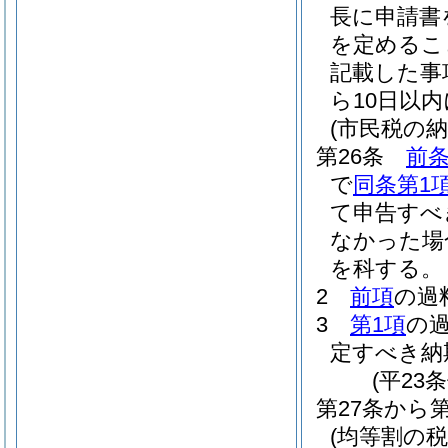
長に申請書
を定めるこ
記載した事
ら10日以
(市民税の
第26条
前条
で
同条第1
て申告すべ
なかった場
を科する。
2
前項
の過
3
第1項
の
定すべき納
(平23
第27条から
(均等割の税