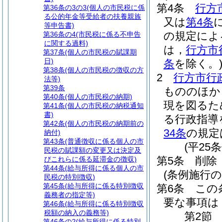
第4条
行方
第36条の3の3
(個人の市民税に係
る公的年金等受給者の扶養親族
又は
第4条
等申告書)
の規定によ
第36条の4
(市民税に係る不申告
に関する過料)
は，
行方市
第37条
(個人の市民税の賦課期
日)
条
を除く。
第38条
(個人の市民税の徴収の方
2
行方市行
法等)
第39条
もののほか
第40条
(個人の市民税の納期)
現を図るた
第41条
(個人の市民税の納税通知
書)
る行政指導
第42条
(個人の市民税の納期前の
34条
の規定
納付)
第43条
(普通徴収に係る個人の市
(平25
民税の賦課額の変更又は決定及
第5条
削除
びこれらに係る延滞金の徴収)
第44条
(給与所得に係る個人の市
(条例施行の
民税の特別徴収)
第45条
(給与所得に係る特別徴収
第6条
この
義務者の指定等)
要な事項は
第46条
(給与所得に係る特別徴収
税額の納入の義務等)
第2節
第46条の2
(給与所得に係る特別