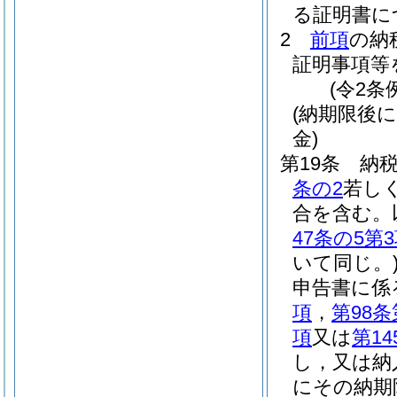
る証明書に
2
前項
の納
証明事項等
(令2条
(納期限後
金)
第19条
納
条の2
若し
合を含む。
47条の5第
いて同じ。
申告書に係
項
，
第98条
項
又は
第14
し，又は納
にその納期