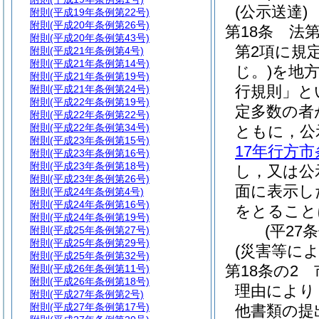
(公示送達)
附則
(平成19年条例第22号)
附則
(平成20年条例第26号)
第18条
法第
附則
(平成20年条例第43号)
第2項に規
附則
(平成21年条例第4号)
附則
(平成21年条例第14号)
じ。)
を地
附則
(平成21年条例第19号)
行規則」と
附則
(平成21年条例第24号)
附則
(平成22年条例第19号)
定多数の者
附則
(平成22年条例第22号)
附則
(平成22年条例第34号)
ともに，公
附則
(平成23年条例第15号)
17年行方市
附則
(平成23年条例第16号)
附則
(平成23年条例第18号)
し，又は公
附則
(平成23年条例第26号)
面に表示し
附則
(平成24年条例第4号)
附則
(平成24年条例第16号)
をとること
附則
(平成24年条例第19号)
(平27
附則
(平成25年条例第27号)
附則
(平成25年条例第29号)
(災害等に
附則
(平成25年条例第32号)
第18条の2
附則
(平成26年条例第11号)
附則
(平成26年条例第18号)
理由により
附則
(平成27年条例第2号)
附則
(平成27年条例第17号)
他書類の提