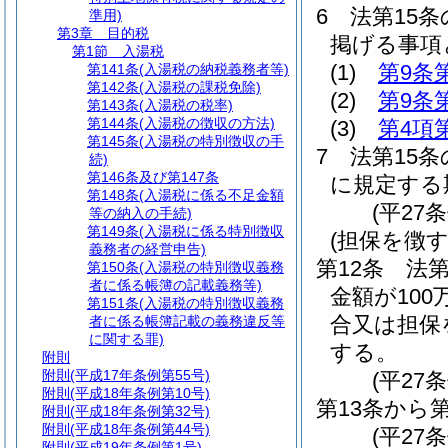
6
法第15
準用)
第3章
目的税
掲げる事項
第1節
入湯税
(1)
第9条
第141条
(入湯税の納税義務者等)
第142条
(入湯税の課税免除)
(2)
第9条
第143条
(入湯税の税率)
第144条
(入湯税の徴収の方法)
(3)
第4項
第145条
(入湯税の特別徴収の手
7
法第15条
続)
第146条及び第147条
に規定する
第148条
(入湯税に係る不足金額
(平27
等の納入の手続)
第149条
(入湯税に係る特別徴収
(担保を徴
義務者の経営申告)
第12条
法
第150条
(入湯税の特別徴収義務
者に係る帳簿の記載義務等)
金額が10
第151条
(入湯税の特別徴収義務
合又は担保
者に係る帳簿記載の義務違反等
に関する罪)
する。
附則
附則
(平成17年条例第55号)
(平27
附則
(平成18年条例第10号)
第13条から
附則
(平成18年条例第32号)
附則
(平成18年条例第44号)
(平27条
附則
(平成19年条例第1号)