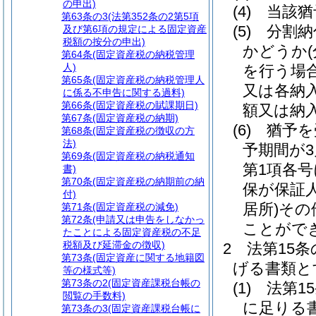
の申出)
(4)
当該猶
第63条の3
(法第352条の2第5項
(5)
分割納
及び第6項の規定による固定資産
税額の按分の申出)
かどうか
第64条
(固定資産税の納税管理
人)
を行う場
第65条
(固定資産税の納税管理人
又は各納
に係る不申告に関する過料)
第66条
(固定資産税の賦課期日)
額又は納
第67条
(固定資産税の納期)
(6)
猶予を
第68条
(固定資産税の徴収の方
法)
予期間が
第69条
(固定資産税の納税通知
第1項各
書)
第70条
(固定資産税の納期前の納
保が保証
付)
居所)
その
第71条
(固定資産税の減免)
第72条
(申請又は申告をしなかっ
ことがで
たことによる固定資産税の不足
税額及び延滞金の徴収)
2
法第15
第73条
(固定資産に関する地籍図
げる書類と
等の様式等)
第73条の2
(固定資産課税台帳の
(1)
法第1
閲覧の手数料)
に足りる
第73条の3
(固定資産課税台帳に