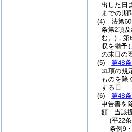
出した日
までの期
(4)
法第6
条第2項及
む。)
，第
収を猶予
の末日の
(5)
第48
31項の規
ものを除く
する日
(6)
第48
申告書を除
額 当該
(平22
条例9