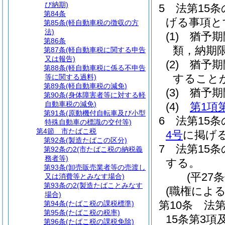
び納期)
5
法第15
第84条
げる事項と
第85条
(軽自動車税の徴収の方
法)
(1)
猶予期
第86条
類，納期
第87条
(軽自動車税に関する申告
又は報告)
(2)
猶予期
第88条
(軽自動車税に係る不申告
すること
等に関する過料)
第89条
(軽自動車税の減免)
(3)
猶予期
第90条
(身体障害者等に対する軽
自動車税の減免)
(4)
第1項
第91条
(原動機付自転車及び小型
6
法第15
特殊自動車の標識の交付等)
第4節
市たばこ税
4号
に掲げ
第92条
(製造たばこの区分)
7
法第15
第92条の2
(市たばこ税の納税義
務者等)
する。
第93条
(卸売販売業者等の売渡し
(平27
又は消費等とみなす場合)
第93条の2
(製造たばことみなす
(職権によ
場合)
第10条
法第
第94条
(たばこ税の課税標準)
第95条
(たばこ税の税率)
15条第3
第96条
(たばこ税の課税免除)