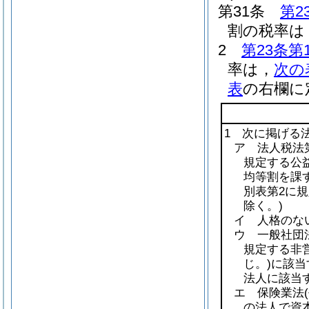
第31条
第2
割の税率は，
2
第23条第
率は，
次の
表
の右欄に
1 次に掲げる
ア 法人税法第
規定する公益
均等割を課
別表第2に
除く。)
イ 人格のな
ウ 一般社団
規定する非
じ。)
に該当
法人に該当
エ 保険業法
の法人で資