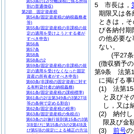
第53条の12
(分離課税に係る所得
5
市長は，
割の普通徴収)
第2節
固定資産税
期限又は各
第54条
(固定資産税の納税義務者
ときは，そ
等)
第55条
(固定資産税の非課税の規
び各納付期
定の適用を受けようとする者が
の他必要な
すべき申告)
第56条
ない。
第57条
(平27
第58条
第58条の2
(徴収猶予の
第59条
(固定資産税の非課税の規
第9条
法第
定の適用を受けなくなった固定
資産の所有者がすべき申告)
に掲げる事
第60条
(非課税の固定資産に対す
る有料貸付者の納税義務)
(1)
法第1
第61条
(固定資産税の課税標準)
と及びそ
第61条の2
(法第349条の3第27項
等の条例で定める割合)
し，又は
第62条
(固定資産税の税率)
(2)
納付し
第63条
(固定資産税の免税点)
第63条の2
(施行規則第15条の3第
限及び金
3項並びに第15条の3の2第4項及
(3)
前号
の
び第5項の規定による補正の方法