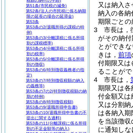
税額の納付の手続)
又は納入さ
第51条
(市民税の減免)
第52条
(法人の市民税に係る納期
納入の各納
限の延長の場合の延滞金)
期限ごとの
第53条
第53条の2
(退職所得の課税の特
3
市長は，
例)
がその納付
第53条の3
(分離課税に係る所得
割の課税標準)
とができな
第53条の4
(分離課税に係る所得
きは，
前項
割の税率)
第53条の5
(分離課税に係る所得
付期限又は
割の徴収)
第53条の6
(特別徴収義務者の指
ることがで
定)
4
市長は，
第53条の7
(特別徴収税額の納入
の義務等)
期限又は各
第53条の7の2
(特別徴収税額の納
付金額又は
期の特例)
第53条の8
(特別徴収税額)
又は分割納
第53条の9
(退職所得申告書)
は各納入期
第53条の10
(退職所得申告書の不
提出に関する過料)
を当該徴収
第53条の11
(分離課税に係る所得
に通知しな
割の不足金額等の納入)