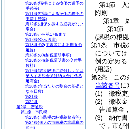
第10条
(職権による換価の猶予の
第1節
入
手続等)
附則
第11条
(申請による換価の猶予の
申請手続等)
第1章
第12条
(担保を徴する必要がない
第1節
場合)
第13条から第17条まで
(課税の根拠
第18条
(公示送達)
第1条
市税
第18条の2
(災害等による期限の
延長)
については
第18条の3
(納税証明事項)
例の定める
第18条の4
(納税証明書の交付手
数料)
(用語)
第19条
(納期限後に納付し，又は
納入する税金又は納入金に係る
第2条
この
延滞金)
当該各号
に
第20条
(年当たりの割合の基礎と
なる日数)
(1)
徴税吏
第21条
(2)
徴収金
第22条
第2章
普通税
告加算金
第1節
市民税
(3)
納付書
第23条
(市民税の納税義務者等)
第24条
(個人の市民税の非課税の
で，市が
範囲)