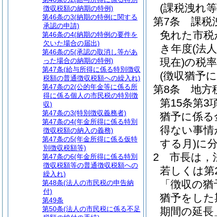
(課税洩れ
徴収税額の納期の特例)
第46条の3
(納期の特例に関する
第7条
課税
承認の申請)
免れた市税
第46条の4
(納期の特例の要件を
欠いた場合の届出)
き年度
(法
第46条の5
(承認の取消し等があ
現在)
の税
った場合の納期の特例)
第47条
(給与所得に係る特別徴収
(徴収猶予
税額の普通徴収税額への繰入れ)
第47条の2
(公的年金等に係る所
第8条
地方
得に係る個人の市民税の特別徴
第15条第
収)
第47条の3
(特別徴収義務者)
猶予に係る
第47条の4
(年金所得に係る特別
得ない事情
徴収税額の納入の義務)
第47条の5
(年金所得に係る仮特
する月)
に
別徴収税額等)
2
市長は，
第47条の6
(年金所得に係る特別
徴収税額等の普通徴収税額への
若しくは第
繰入れ)
「徴収の猶
第48条
(法人の市民税の申告納
付)
猶予をした
第49条
第50条
(法人の市民税に係る不足
期間の延長