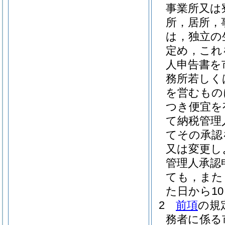
事業所又は
所，居所，
は，独立の
定め，これ
人申告書を
務所若しく
を営むもの
つき便宜を
て納税管理
てその承認
又は変更し
管理人承認
ても，また
た日から1
2
前項
の規
務者に係る