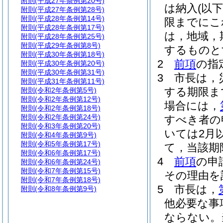
附則
(平成27年条例第20号)
は納入
(以
附則
(平成27年条例第28号)
附則
(平成28年条例第14号)
限までにこ
附則
(平成28年条例第17号)
は，地域，
附則
(平成28年条例第25号)
附則
(平成29年条例第8号)
するものと
附則
(平成30年条例第18号)
2
前項
の指
附則
(平成30年条例第20号)
附則
(平成30年条例第31号)
3
市長は，
附則
(平成31年条例第11号)
する期限ま
附則
(令和2年条例第5号)
附則
(令和2年条例第12号)
場合には，
附則
(令和2年条例第18号)
附則
(令和2年条例第24号)
すべき者の
附則
(令和3年条例第20号)
いては2月
附則
(令和4年条例第9号)
附則
(令和5年条例第17号)
て，当該期
附則
(令和6年条例第17号)
4
前項
の申
附則
(令和6年条例第24号)
附則
(令和7年条例第15号)
その理由を
附則
(令和7年条例第18号)
5
市長は，
附則
(令和8年条例第9号)
他必要な事
ならない。