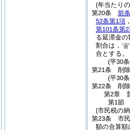
(年当たり
第20条
前
52条第1項
第101条第
る延滞金の
割合は，
じゆ
閏
合とする。
(平30
第21条
削
(平30条
第22条
削
第2章
第1節
(市民税の納
第23条
市
額の合算額