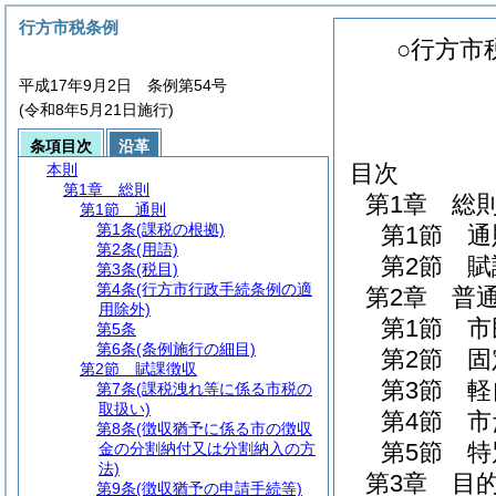
行方市税条例
○行方市
平成17年9月2日 条例第54号
(令和8年5月21日施行)
条項目次
沿革
目次
本則
第1章
総則
第1章
総
第1節
通則
第1条
(課税の根拠)
第1節
通
第2条
(用語)
第2節
賦
第3条
(税目)
第4条
(行方市行政手続条例の適
第2章
普
用除外)
第1節
市
第5条
第6条
(条例施行の細目)
第2節
固
第2節
賦課徴収
第3節
軽
第7条
(課税洩れ等に係る市税の
取扱い)
第4節
市
第8条
(徴収猶予に係る市の徴収
第5節
特
金の分割納付又は分割納入の方
法)
第3章
目
第9条
(徴収猶予の申請手続等)