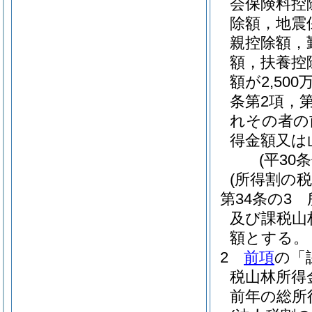
会保険料控
除額，地震
親控除額，
額，扶養控
額が2,5
条第2項，
れその者の
得金額又は
(平30
(所得割の税
第34条の3
及び課税山
額とする。
2
前項
の「
税山林所得
前年の総所