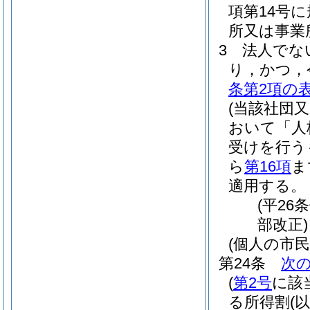
項第14号
所又は事業
3
法人でな
り，かつ，
条第2項の
(当該社団
おいて「人
受けを行う
ら
第16項
ま
適用する。
(平26
部改正)
(個人の市
第24条
次
(
第2号
に該
る所得割
(