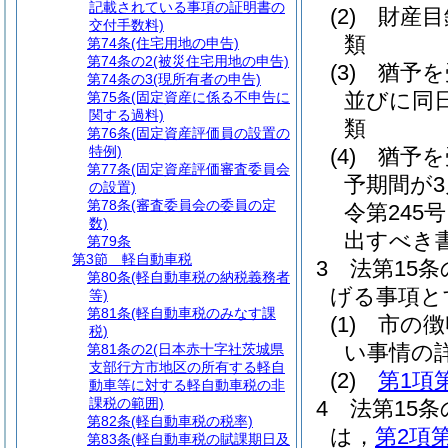
記載されている事項の証明書の
(2)
財産目
交付手数料)
類
第74条
(住宅用地の申告)
第74条の2
(被災住宅用地の申告)
(3)
猶予を
第74条の3
(現所有者の申告)
並びに同
第75条
(固定資産に係る不申告に
関する過料)
類
第76条
(固定資産評価員の設置の
特例)
(4)
猶予を
第77条
(固定資産評価審査委員会
予期間が
の設置)
第78条
(審査委員会の委員の定
令第245
数)
出すべき
第79条
第3節
軽自動車税
3
法第15
第80条
(軽自動車税の納税義務者
げる事項と
等)
第81条
(軽自動車税のみなす課
(1)
市の徴
税)
い事情の
第81条の2
(日本赤十字社茨城県
支部行方市地区の所有する軽自
(2)
第1項
動車等に対する軽自動車税の非
課税の範囲)
4
法第15
第82条
(軽自動車税の税率)
は，
第2項
第83条
(軽自動車税の賦課期日及