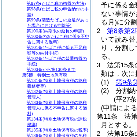
第97条
(たばこ税の徴収の方法)
予に係る金
第98条
(たばこ税の申告納付の手
ない事情が
続)
第99条
(製造たばこの返還があっ
る月)
に分
た場合における控除等)
2
第8条第2
第100条
(納期限の延長の申請)
第100条の2
(たばこ税に係る不申
いて読み替
告に関する過料)
り，分割し
第101条
(たばこ税に係る不足税
額等の納付手続)
る。
第102条
(たばこ税の普通徴収の
3
法第15
手続)
第103条から第130条まで
類は，次に
第5節
特別土地保有税
第131条
(特別土地保有税の納税
(1)
第9条
義務者等)
(2)
分割納
第132条
(特別土地保有税の納税
管理人)
(平27
第133条
(特別土地保有税の納税
(申請によ
管理人に係る不申告に関する過
料)
第11条
法第
第134条
(特別土地保有税の課税
月とする。
標準)
第135条
(特別土地保有税の税率)
2
法第15条
第136条
(特別土地保有税の免税