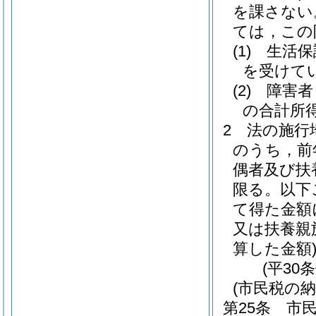
を課さない
ては，この
(1)
生活保
を受けて
(2)
障害者
の合計所得
2
法の施行
のうち，前
偶者及び扶
限る。以下
て得た金額
又は扶養親
算した金額
(平30
(市民税の納
第25条
市