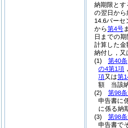
納期限とす
の翌日から
14.6パー
から
第4号
日までの期
計算した金
納付し，又
(1)
第40条
の4第1項
項
又は
第1
額 当該
(2)
第98
申告書に
に係る納
(3)
第98
申告書で