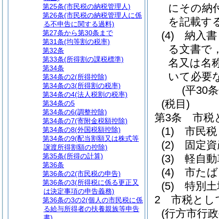
にその納
第25条
(市民税の納税管理人)
第26条
(市民税の納税管理人に係
を記載す
る不申告に関する過料)
第27条から第30条まで
(4)
納入書
第31条
(均等割の税率)
る文書で
第32条
第33条
(所得割の課税標準)
名又は名
第34条
いて必要
第34条の2
(所得控除)
第34条の3
(所得割の税率)
(平30
第34条の4
(法人税割の税率)
(税目)
第34条の5
第34条の6
(調整控除)
第3条
市税
第34条の7
(寄附金税額控除)
(1)
市民税
第34条の8
(外国税額控除)
第34条の9
(配当割額又は株式等
(2)
固定資
譲渡所得割額の控除)
第35条
(所得の計算)
(3)
軽自動
第36条
(4)
市たば
第36条の2
(市民税の申告)
第36条の3
(所得税に係る更正又
(5)
特別土
は決定事項の申告義務)
2
市税とし
第36条の3の2
(個人の市民税に係
る給与所得者の扶養親族等申告
(行方市行
書)