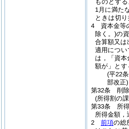
ものとする
1月に満た
ときは切り
4
資本金等
除く。)
の
合算額又は
適用につい
は，「資本
額が」とす
(平22
部改正)
第32条
削
(所得割の課
第33条
所
所得金額，
2
前項
の総