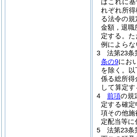
はこれに基
れぞれ所得
る法令の規
金額，退職
定する。
た
例によらな
3
法第23
条の9
にお
を除く。以
係る総所得
して算定す
4
前項
の規
定する確定
項その他施
定配当等に
5
法第23