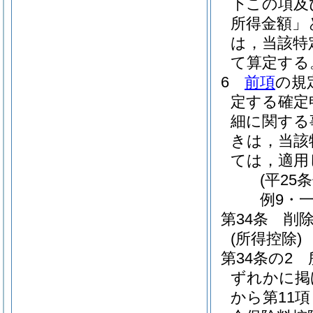
下この項及
所得金額」
は，当該特
て算定する
6
前項
の規
定する確定
細に関する
きは，当該
ては，適用
(平25
例9・一
第34条
削
(所得控除)
第34条の2
ずれかに掲
から第11