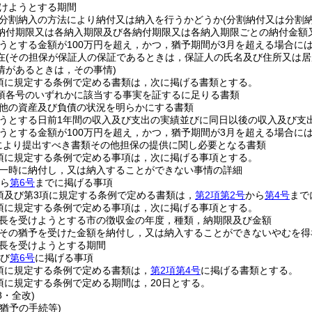
けようとする期間
分割納入の方法により納付又は納入を行うかどうか
(分割納付又は分割
納付期限又は各納入期限及び各納付期限又は各納入期限ごとの納付金額
うとする金額が100万円を超え，かつ，猶予期間が3月を超える場合に
在
(その担保が保証人の保証であるときは，保証人の氏名及び住所又は居
情があるときは，その事情)
1項に規定する条例で定める書類は，次に掲げる書類とする。
1項各号のいずれかに該当する事実を証するに足りる書類
他の資産及び負債の状況を明らかにする書類
うとする日前1年間の収入及び支出の実績並びに同日以後の収入及び支
うとする金額が100万円を超え，かつ，猶予期間が3月を超える場合に
定により提出すべき書類その他担保の提供に関し必要となる書類
2項に規定する条例で定める事項は，次に掲げる事項とする。
一時に納付し，又は納入することができない事情の詳細
ら
第6号
までに掲げる事項
2項及び第3項に規定する条例で定める書類は，
第2項第2号
から
第4号
まで
3項に規定する条例で定める事項は，次に掲げる事項とする。
長を受けようとする市の徴収金の年度，種類，納期限及び金額
その猶予を受けた金額を納付し，又は納入することができないやむを得
長を受けようとする期間
び
第6号
に掲げる事項
4項に規定する条例で定める書類は，
第2項第4号
に掲げる書類とする。
8項に規定する条例で定める期間は，20日とする。
8・全改)
猶予の手続等)