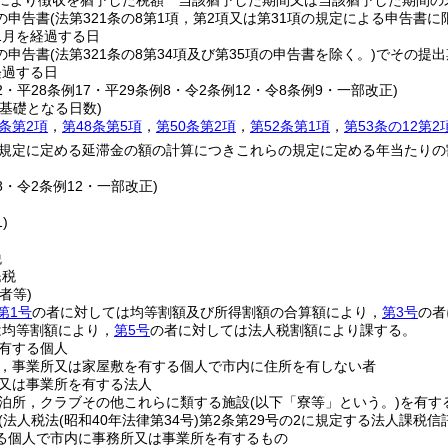
定により徴収を猶予した税額 当該猶予した期間又は当該猶予した期間の
の申告書
(法第321条の8第1項，第2項又は第31項の規定による申告書に
1月を経過する日
の申告書
(法第321条の8第34項及び第35項の申告書を除く。)
でその提出
経過する日
22・平28条例17・平29条例8・令2条例12・令8条例9・一部改正)
基礎となる日数)
3条第2項
，
第48条第5項
，
第50条第2項
，
第52条第1項
，
第53条の12第2
規定に定める延滞金の額の計算につきこれらの規定に定める年当たりの
18・令2条例12・一部改正)
)
税
民税
者等)
第1号
の者に対しては均等割額及び所得割額の合算額により，
第3号
の者
は均等割額により，
第5号
の者に対しては法人税割額により課する。
有する個人
，事業所又は家屋敷を有する個人で市内に住所を有しない者
又は事業所を有する法人
泊所，クラブその他これらに類する施設
(以下「寮等」という。)
を有す
(法人税法
(昭和40年法律第34号)
第2条第29号の2に規定する法人課税
る個人で市内に事務所又は事業所を有するもの