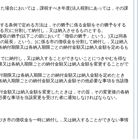
した場合においては，課税すべき年度
(法人税割にあっては，その課
規定する条例で定める方法は，その猶予に係る金額をその猶予をする
る月)
に分割して納付し，又は納入させるものとする。
徴収の猶予
(以下この節において「徴収の猶予」という。)
又は同条
の延長」という。)
に係る市の徴収金を分割して納付し，又は納入
各納付期限又は各納入期限ごとの納付金額又は納入金額を定めるも
までに納付し，又は納入することができないことにつきやむを得な
限又は各納入期限ごとの納付金額又は納入金額を変更することがで
付期限又は各納入期限ごとの納付金額又は納入金額を定めたとき
各納入期限ごとの納付金額又は納入金額その他必要な事項を当該徴
付金額又は納入金額を変更したときは，その旨，その変更後の各納
必要な事項を当該変更を受けた者に通知しなければならない。
基づき市の徴収金を一時に納付し，又は納入することができない事情