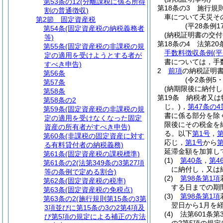
第53条の12
(分離課税に係る所得
第18条の3
施行規
割の普通徴収)
車について天災そ
第2節
固定資産税
(平28条例
第54条
(固定資産税の納税義務者
(納税証明書の交付
等)
第18条の4
法第20
第55条
(固定資産税の非課税の規
手数料徴収条例
(
定の適用を受けようとする者が
書については，手
すべき申告)
2
前項
の納税証明
第56条
(令2条例5
第57条
(納期限後に納付
第58条
第19条
納税者又は
第58条の2
じ。)
，
第47条の4
第59条
(固定資産税の非課税の規
書に係る部分を除
定の適用を受けなくなった固定
限後にその税金を
資産の所有者がすべき申告)
る。以下
第1号
，
第
第60条
(非課税の固定資産に対す
応じ，
第1号
から
第
る有料貸付者の納税義務)
延滞金額を加算し
第61条
(固定資産税の課税標準)
(1)
第40条
，
第4
第61条の2
(法第349条の3第27項
に納付し，又は
等の条例で定める割合)
(2)
第98条第1項
第62条
(固定資産税の税率)
する日までの期
第63条
(固定資産税の免税点)
(3)
第98条第1項
第63条の2
(施行規則第15条の3第
翌日から1月を
3項並びに第15条の3の2第4項及
(4)
法第601条第
び第5項の規定による補正の方法