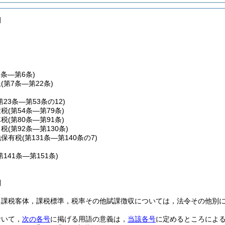
例
1条―第6条)
収
(第7条―第22条)
第23条―第53条の12)
産税
(第54条―第79条)
車税
(第80条―第91条)
こ税
(第92条―第130条)
地保有税
(第131条―第140条の7)
第141条―第151条)
則
，課税客体，課税標準，税率その他賦課徴収については，法令その他別
おいて，
次の各号
に掲げる用語の意義は，
当該各号
に定めるところによ