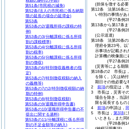
税額の納付の手続)
(担保を徴する必要
第51条
(市民税の減免)
第12条
法第16条
第52条
(法人の市民税に係る納期
い特別の事情があ
限の延長の場合の延滞金)
(平27条例2
第53条
第13条から第17条ま
第53条の2
(退職所得の課税の特
(平27条例28
例)
(公示送達)
第53条の3
(分離課税に係る所得
第18条
法第20条
割の課税標準)
理府令第23号。以
第53条の4
(分離課税に係る所得
示事項が記載され
割の税率)
計算機の映像面に
第53条の5
(分離課税に係る所得
(平27条例
割の徴収)
(災害等による期限
第53条の6
(特別徴収義務者の指
第18条の2
市長は
定)
を除く。)
又は納付
第53条の7
(特別徴収税額の納入
期日その他必要な
の義務等)
2
前項
の指定は，
第53条の7の2
(特別徴収税額の納
3
市長は，災害そ
期の特例)
場合を除き，当該
第53条の8
(特別徴収税額)
限を延長するもの
第53条の9
(退職所得申告書)
4
前項
の申請は，
第53条の10
(退職所得申告書の不
5
市長は，
第3項
に
提出に関する過料)
いときも，また同
第53条の11
(分離課税に係る所得
(平28条例
割の不足金額等の納入)
(納税証明事項)