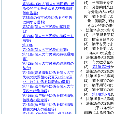
(4)
当該猶予を受
第36条の3の3
(個人の市民税に係
(5)
分割納付又は
る公的年金等受給者の扶養親族
は分割納入の各
等申告書)
(6)
猶予を受けよ
第36条の4
(市民税に係る不申告
量，価額及び所
に関する過料)
きない特別の事
第37条
(個人の市民税の賦課期
2
法第15条の2第
日)
(1)
法第15条第
第38条
(個人の市民税の徴収の方
(2)
財産目録その
法等)
(3)
猶予を受けよ
第39条
(4)
猶予を受けよ
第40条
(個人の市民税の納期)
6条の10の規
第41条
(個人の市民税の納税通知
3
法第15条の2第
書)
(1)
市の徴収金を
第42条
(個人の市民税の納期前の
(2)
第1項第2号
か
納付)
4
法第15条の2第
第43条
(普通徴収に係る個人の市
5
法第15条の2第
民税の賦課額の変更又は決定及
(1)
猶予期間の延
びこれらに係る延滞金の徴収)
(2)
猶予期間内に
第44条
(給与所得に係る個人の市
(3)
猶予期間の延
民税の特別徴収)
(4)
第1項第5号
及
第45条
(給与所得に係る特別徴収
6
法第15条の2第
義務者の指定等)
7
法第15条の2第
第46条
(給与所得に係る特別徴収
(平27条例2
税額の納入の義務等)
(職権による換価の
第46条の2
(給与所得に係る特別