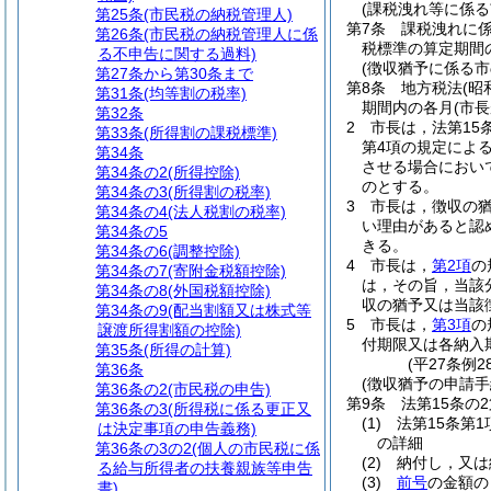
(課税洩れ等に係る
第25条
(市民税の納税管理人)
第7条
課税洩れに
第26条
(市民税の納税管理人に係
税標準の算定期間
る不申告に関する過料)
(徴収猶予に係る
第27条から第30条まで
第8条
地方税法
(昭
第31条
(均等割の税率)
期間内の各月
(市
第32条
2
市長は，法第15
第33条
(所得割の課税標準)
第4項の規定によ
第34条
させる場合におい
第34条の2
(所得控除)
のとする。
第34条の3
(所得割の税率)
3
市長は，徴収の
第34条の4
(法人税割の税率)
い理由があると認
第34条の5
きる。
第34条の6
(調整控除)
4
市長は，
第2項
の
第34条の7
(寄附金税額控除)
は，その旨，当該
第34条の8
(外国税額控除)
収の猶予又は当該
第34条の9
(配当割額又は株式等
5
市長は，
第3項
の
譲渡所得割額の控除)
付期限又は各納入
第35条
(所得の計算)
(平27条例2
第36条
(徴収猶予の申請手
第36条の2
(市民税の申告)
第9条
法第15条の
第36条の3
(所得税に係る更正又
(1)
法第15条第
は決定事項の申告義務)
の詳細
第36条の3の2
(個人の市民税に係
(2)
納付し，又は
る給与所得者の扶養親族等申告
(3)
前号
の金額の
書)