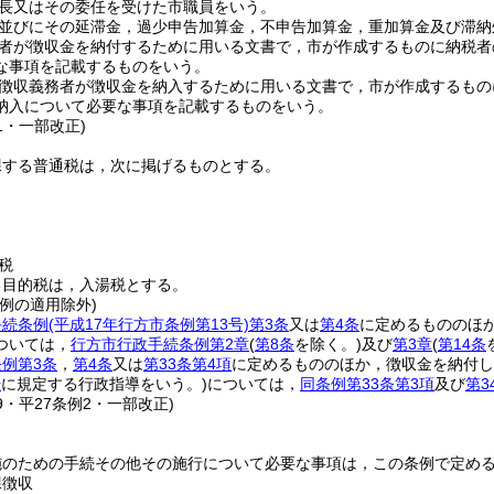
長又はその委任を受けた市職員をいう。
並びにその延滞金，過少申告加算金，不申告加算金，重加算金及び滞納
者が徴収金を納付するために用いる文書で，市が作成するものに納税者
な事項を記載するものをいう。
徴収義務者が徴収金を納入するために用いる文書で，市が作成するもの
納入について必要な事項を記載するものをいう。
31・一部改正)
課する普通税は，次に掲げるものとする。
税
る目的税は，入湯税とする。
例の適用除外)
手続条例
(平成17年行方市条例第13号)
第3条
又は
第4条
に定めるもののほ
ついては，
行方市行政手続条例第2章
(
第8条
を除く。)
及び
第3章
(
第14条
例第3条
，
第4条
又は
第33条第4項
に定めるもののほか，徴収金を納付し
号
に規定する行政指導をいう。)
については，
同条例第33条第3項
及び
第3
29・平27条例2・一部改正)
施のための手続その他その施行について必要な事項は，この条例で定め
課徴収