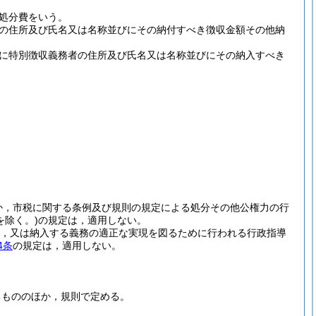
処分費をいう。
の住所及び氏名又は名称並びにその納付すべき徴収金額その他納
に特別徴収義務者の住所及び氏名又は名称並びにその納入すべき
か，市税に関する条例及び規則の規定による処分その他公権力の行
を除く。)
の規定は，適用しない。
，又は納入する義務の適正な実現を図るために行われる行政指導
4条
の規定は，適用しない。
るもののほか，規則で定める。