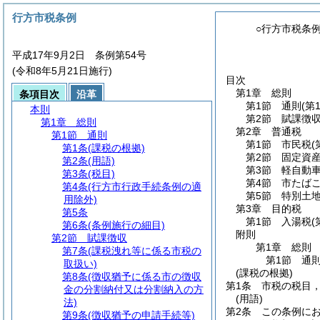
行方市税条例
○行方市税条
平成17年9月2日 条例第54号
(令和8年5月21日施行)
目次
第1章
総則
条項目次
沿革
第1節
通則
(第
本則
第2節
賦課徴
第1章
総則
第2章
普通税
第1節
通則
第1節
市民税
(
第1条
(課税の根拠)
第2節
固定資
第2条
(用語)
第3節
軽自動
第3条
(税目)
第4節
市たば
第4条
(行方市行政手続条例の適
第5節
特別土
用除外)
第3章
目的税
第5条
第1節
入湯税
(
第6条
(条例施行の細目)
附則
第2節
賦課徴収
第1章
総則
第7条
(課税洩れ等に係る市税の
第1節
通
取扱い)
(課税の根拠)
第8条
(徴収猶予に係る市の徴収
第1条
市税の税目
金の分割納付又は分割納入の方
(用語)
法)
第2条
この条例に
第9条
(徴収猶予の申請手続等)