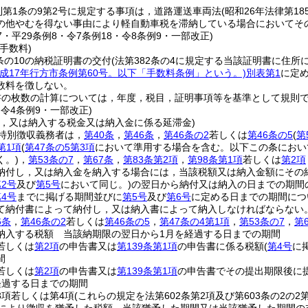
則第1条の9第2号に規定する事項は，道路運送車両法
(昭和26年法律第18
の他やむを得ない事由により軽自動車税を滞納している場合においてそ
17・平29条例8・令7条例18・令8条例9・一部改正)
手数料)
条の10の納税証明書の交付
(法第382条の4に規定する当該証明書に住
平成17年行方市条例第60号。以下「手数料条例」という。)
別表第1
に定
数料を徴しない。
書の枚数の計算については，年度，税目，証明事項等を基準として規則
・令4条例9・一部改正)
し，又は納入する税金又は納入金に係る延滞金)
特別徴収義務者は，
第40条
，
第46条
，
第46条の2
若しくは
第46条の5
(
第
第1項
(
第47条の5第3項
において準用する場合を含む。以下この条におい
く。)
，
第53条の7
，
第67条
，
第83条第2項
，
第98条第1項
若しくは
第2項
納付し，又は納入金を納入する場合には，当該税額又は納入金額にその
2号
及び
第5号
において同じ。)
の翌日から納付又は納入の日までの期間の
4号
までに掲げる期間並びに
第5号
及び
第6号
に定める日までの期間につい
て納付書によって納付し，又は納入書によって納入しなければならない
6条
，
第46条の2
若しくは
第46条の5
，
第47条の4第1項
，
第53条の7
，
第
納入する税額 当該納期限の翌日から1月を経過する日までの期間
若しくは
第2項
の申告書又は
第139条第1項
の申告書に係る税額
(
第4号
に
間
若しくは
第2項
の申告書又は
第139条第1項
の申告書でその提出期限後に
経過する日までの期間
3項若しくは第4項
(これらの規定を法第602条第2項及び第603条の2の