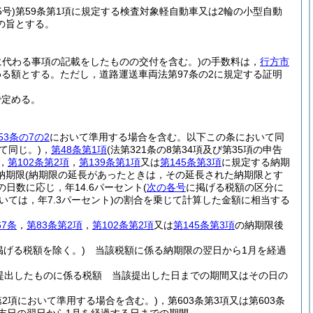
5号)
第59条第1項に規定する検査対象軽自動車又は2輪の小型自動
の旨とする。
所に代わる事項の記載をしたものの交付を含む。)
の手数料は，
行方市
める額とする。
ただし，道路運送車両法第97条の2に規定する証明
で定める。
53条の7の2
において準用する場合を含む。以下この条において同
て同じ。)
，
第48条第1項
(法第321条の8第34項及び第35項の申告
，
第102条第2項
，
第139条第1項
又は
第145条第3項
に規定する納期
納期限
(納期限の延長があったときは，その延長された納期限とす
日数に応じ，年14.6パーセント
(
次の各号
に掲げる税額の区分に
ては，年7.3パーセント)
の割合を乗じて計算した金額に相当する
。
67条
，
第83条第2項
，
第102条第2項
又は
第145条第3項
の納期限後
掲げる税額を除く。)
当該税額に係る納期限の翌日から1月を経過
提出したものに係る税額 当該提出した日までの期間又はその日の
2第2項において準用する場合を含む。)
，第603条第3項又は第603条