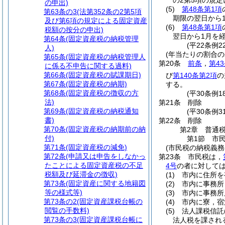
の2第5項の規
の申出)
(5)
第48条第1項
第63条の3
(法第352条の2第5項
期限の翌日から
及び第6項の規定による固定資産
(6)
第48条第1項
税額の按分の申出)
翌日から1月を
第64条
(固定資産税の納税管理
(平22条例
人)
(年当たりの割合の
第65条
(固定資産税の納税管理人
第20条
前条
，
第4
に係る不申告に関する過料)
第66条
(固定資産税の賦課期日)
び
第140条第2項
の
第67条
(固定資産税の納期)
する。
第68条
(固定資産税の徴収の方
(平30条例
法)
第21条
削除
第69条
(固定資産税の納税通知
(平30条例31
書)
第22条
削除
第70条
(固定資産税の納期前の納
第2章
普通
付)
第1節
市
第71条
(固定資産税の減免)
(市民税の納税義務
第72条
(申請又は申告をしなかっ
第23条
市民税は，
たことによる固定資産税の不足
4号
の者に対して
税額及び延滞金の徴収)
(1)
市内に住所を
第73条
(固定資産に関する地籍図
(2)
市内に事務所
等の様式等)
(3)
市内に事務所
第73条の2
(固定資産課税台帳の
(4)
市内に寮，宿
閲覧の手数料)
(5)
法人課税信託
第73条の3
(固定資産課税台帳に
法人税を課され