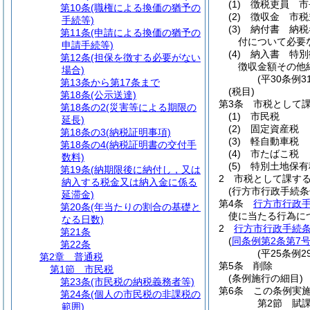
(1)
徴税吏員 市
第10条
(職権による換価の猶予の
(2)
徴収金 市税
手続等)
(3)
納付書 納税
第11条
(申請による換価の猶予の
付について必要
申請手続等)
(4)
納入書 特別
第12条
(担保を徴する必要がない
徴収金額その他
場合)
(平30条例
第13条から第17条まで
(税目)
第18条
(公示送達)
第3条
市税として
第18条の2
(災害等による期限の
(1)
市民税
延長)
(2)
固定資産税
第18条の3
(納税証明事項)
(3)
軽自動車税
第18条の4
(納税証明書の交付手
(4)
市たばこ税
数料)
(5)
特別土地保有
第19条
(納期限後に納付し，又は
2
市税として課す
納入する税金又は納入金に係る
(行方市行政手続条
延滞金)
第4条
行方市行政
第20条
(年当たりの割合の基礎と
使に当たる行為に
なる日数)
2
行方市行政手続条
第21条
(
同条例第2条第7
第22条
(平25条例
第2章
普通税
第5条
削除
第1節
市民税
(条例施行の細目)
第23条
(市民税の納税義務者等)
第6条
この条例実
第24条
(個人の市民税の非課税の
第2節
賦
範囲)