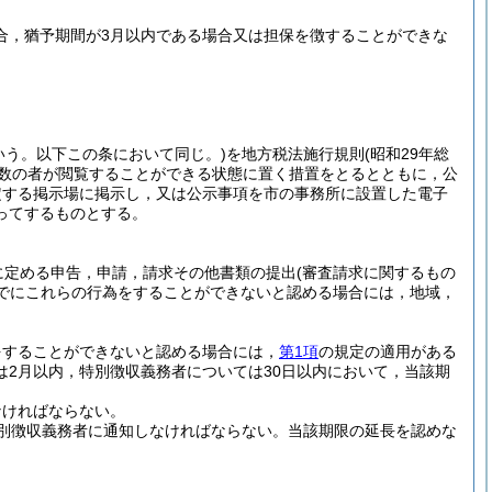
場合，猶予期間が3月以内である場合又は担保を徴することができな
いう。以下この条において同じ。)
を地方税法施行規則
(昭和29年総
多数の者が閲覧することができる状態に置く措置をとるとともに，公
定する掲示場に掲示し，又は公示事項を市の事務所に設置した電子
ってするものとする。
に定める申告，申請，請求その他書類の提出
(審査請求に関するもの
でにこれらの行為をすることができないと認める場合には，地域，
をすることができないと認める場合には，
第1項
の規定の適用がある
2月以内，特別徴収義務者については30日以内において，当該期
なければならない。
別徴収義務者に通知しなければならない。
当該期限の延長を認めな