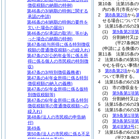
第10条
法第15条
徴収税額の納期の特例)
内の各月
(市長が
第46条の3
(納期の特例に関する
2
第8条第2項
から
承認の申請)
せる場合について
第46条の4
(納期の特例の要件を
3
法第15条の5の
欠いた場合の届出)
(1)
第9条第2項第
第46条の5
(承認の取消し等があ
(2)
分割納付又は
った場合の納期の特例)
(平27条例2
第47条
(給与所得に係る特別徴収
(申請による換価の
税額の普通徴収税額への繰入れ)
第11条
法第15条
第47条の2
(公的年金等に係る所
2
法第15条の6第
得に係る個人の市民税の特別徴
やむを得ない事情
収)
3
第8条第2項
から
第47条の3
(特別徴収義務者)
ついて準用する。
第47条の4
(年金所得に係る特別
4
法第15条の6の
徴収税額の納入の義務)
(1)
市の徴収金を
第47条の5
(年金所得に係る仮特
(2)
第9条第1項第
別徴収税額等)
(3)
分割納付又は
第47条の6
(年金所得に係る特別
5
法第15条の6の
徴収税額等の普通徴収税額への
6
法第15条の6の
繰入れ)
(1)
第9条第1項第
第48条
(法人の市民税の申告納
(2)
第9条第5項第
付)
(3)
第4項第3号
に
第49条
7
法第15条の6の
第50条
(法人の市民税に係る不足
(平27条例2