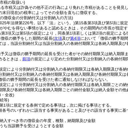
市税の取扱い)
係る市税又は詐偽その他不正の行為により免れた市税があることを発見
の末日現在)
の税率によってその全額を直ちに徴収する。
市の徴収金の分割納付又は分割納入の方法)
和25年法律第226号。以下「法」という。)
第15条第3項及び第5項に
長がやむを得ない事情があると認めるときは，その期間内の市長が指定す
条第3項又は第5項の規定により，同条第1項若しくは第2項の規定による
る徴収の猶予をした期間の延長
(
次項
及び
第4項
において「徴収の猶予期間
ては，当該分割納付又は当該分割納入の各納付期限又は各納入期限及び
猶予又は徴収の猶予期間の延長を受けた者がその納付期限又は納入期限
めるときは，
前項
の規定により定めた分割納付又は分割納入の各納付期
規定により分割納付又は分割納入の各納付期限又は各納入期限及び各納
分割納付又は分割納入の各納付期限又は各納入期限及び各納付期限又は
徴収の猶予期間の延長を受けた者に通知しなければならない。
規定により分割納付又は分割納入の各納付期限又は各納入期限ごとの納
期限及び各納付期限又は各納入期限ごとの納付金額又は納入金額その他
8・全改)
続等)
2第1項に規定する条例で定める事項は，次に掲げる事項とする。
1項各号のいずれかに該当する事実があること及びその該当する事実に
納入すべき市の徴収金の年度，種類，納期限及び金額
うち当該猶予を受けようとする金額