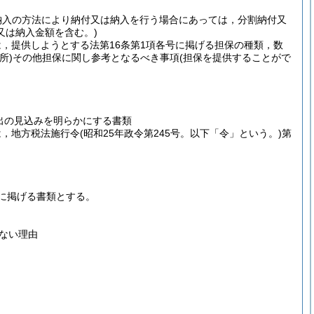
納入の方法により納付又は納入を行う場合にあっては，分割納付又
又は納入金額を含む。)
は，提供しようとする法第16条第1項各号に掲げる担保の種類，数
所)
その他担保に関し参考となるべき事項
(担保を提供することがで
出の見込みを明らかにする書類
は，地方税法施行令
(昭和25年政令第245号。以下「令」という。)
第
に掲げる書類とする。
ない理由