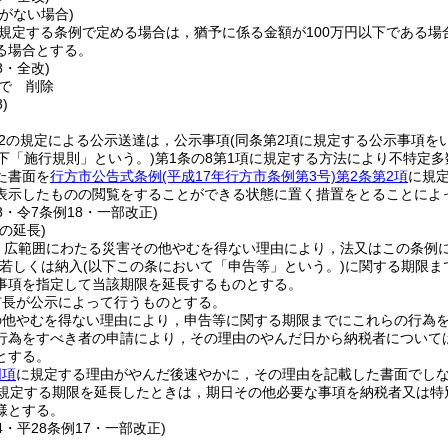
がない場合)
に規定する条例で定める場合は，猶予に係る金額が100万円以下である
る場合とする。
8・全改)
で
削除
)
の2の規定による公示送達は，公示事項
(同条第2項に規定する公示事項を
下「施行規則」という。)
第1条の8第1項に規定する方法により不特定
た書面を
行方市公告式条例
(平成17年行方市条例第3号)
第2条第2項
に規
表示したものの閲覧をすることができる状態に置く措置をとることによ
28・令7条例18・一部改正)
の延長)
，広範囲にわたる災害その他やむを得ない理由により，法又はこの条例
若しくは納入
(以下この条において「申告等」という。)
に関する期限ま
事項を指定して当該期限を延長するものとする。
市長が公示によって行うものとする。
の他やむを得ない理由により，申告等に関する期限までにこれらの行為
行為をすべき者の申請により，その理由のやんだ日から納税者については
とする。
同項
に規定する理由がやんだ後速やかに，その理由を記載した書面でし
規定する期限を延長したときは，期日その他必要な事項を納税者又は特
様とする。
14・平28条例17・一部改正)