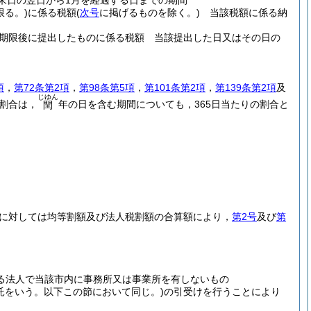
末日の翌日から1月を経過する日までの期間
限る。)
に係る税額
(
次号
に掲げるものを除く。)
当該税額に係る納
期限後に提出したものに係る税額 当該提出した日又はその日の
項
，
第72条第2項
，
第98条第5項
，
第101条第2項
，
第139条第2項
及
じゆん
割合は，
年の日を含む期間についても，365日当たりの割合と
閏
に対しては均等割額及び法人税割額の合算額により，
第2号
及び
第
る法人で当該市内に事務所又は事業所を有しないもの
信託をいう。以下この節において同じ。)
の引受けを行うことにより