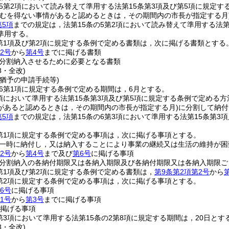
の5第2項において読み替えて準用する法第15条第3項及び第5項に規定
やむを得ない事情があると認めるときは，その期間内の市長が指定する月
第5項
までの規定は，法第15条の5第2項において読み替えて準用する法
準用する。
2第1項及び第2項に規定する条例で定める書類は，次に掲げる書類とする
2号
から
第4号
までに掲げる書類
分割納入させるために必要となる書類
8・全改)
猶予の申請手続等)
の6第1項に規定する条例で定める期間は，6月とする。
3項において準用する法第15条第3項及び第5項に規定する条例で定め
があると認めるときは，その期間内の市長が指定する月)
に分割して納付
第5項
までの規定は，法第15条の6第3項において準用する法第15条第
2第1項に規定する条例で定める事項は，次に掲げる事項とする。
一時に納付し，又は納入することにより事業の継続又は生活の維持が困
2号
から
第4号
まで及び
第6号
に掲げる事項
分割納入の各納付期限又は各納入期限及び各納付期限又は各納入期限ご
2第1項及び第2項に規定する条例で定める書類は，
第9条第2項第2号
から
2第2項に規定する条例で定める事項は，次に掲げる事項とする。
6号
に掲げる事項
1号
から
第3号
までに掲げる事項
掲げる事項
2第3項において準用する法第15条の2第8項に規定する期間は，20日とす
8・全改)