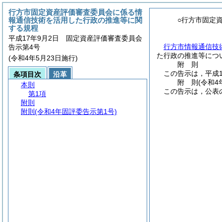
行方市固定資産評価審査委員会に係る情
報通信技術を活用した行政の推進等に関
○行方市固定
する規程
平成17年9月2日 固定資産評価審査委員会
行方市情報通信技
告示第4号
た行政の推進等につ
(令和4年5月23日施行)
附
則
この告示は，平成1
条項目次
沿革
附
則
(令和4
本則
この告示は，公表
第1項
附則
附則
(令和4年固評委告示第1号)