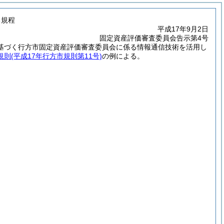
る規程
平成17年9月2日
固定資産評価審査委員会告示第4号
基づく行方市固定資産評価審査委員会に係る情報通信技術を活用し
規則
(平成17年行方市規則第11号)
の例による。