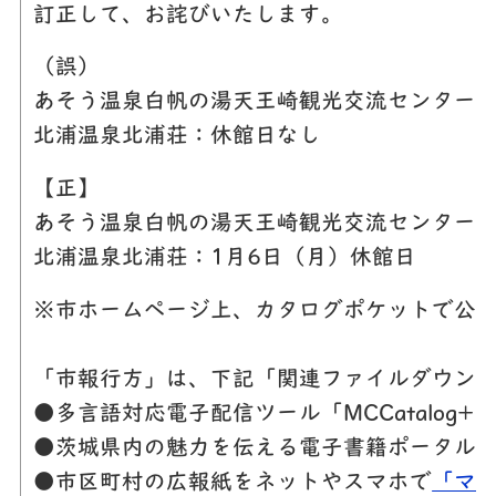
訂正して、お詫びいたします。
（誤）
あそう温泉白帆の湯天王崎観光交流センターコ
北浦温泉北浦荘：休館日なし
【正】
あそう温泉白帆の湯天王崎観光交流センターコ
北浦温泉北浦荘：1月6日（月）休館日
※市ホームページ上、カタログポケットで公開
「市報行方」は、下記「関連ファイルダウンロ
●多言語対応電子配信ツール「MCCatalo
●茨城県内の魅力を伝える電子書籍ポータル
●市区町村の広報紙をネットやスマホで
「マ