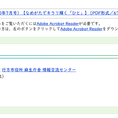
0年7月号）【なめがたでキラリ輝く「ひと」】 [PDF形式／676
ルをご覧いただくには
Adobe Acrobat Reader
が必要です。
い方は、左のボタンをクリックして
Adobe Acrobat Reader
をダウン
9
行方市役所 麻生庁舎 情報交流センター
表）