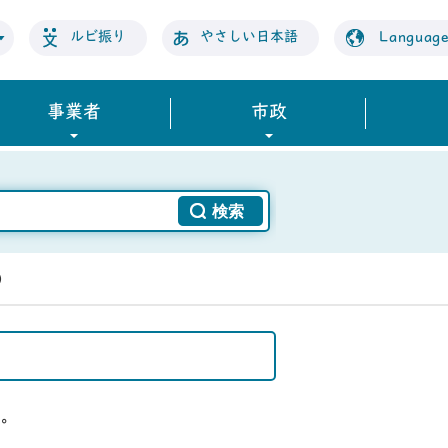
ルビ振り
やさしい日本語
Languag
事業者
市政
）
い。