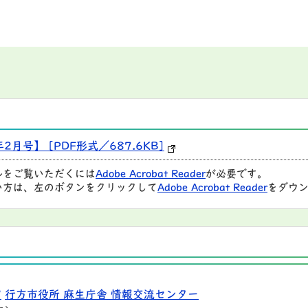
2月号】 [PDF形式／687.6KB]
ルをご覧いただくには
Adobe Acrobat Reader
が必要です。
い方は、左のボタンをクリックして
Adobe Acrobat Reader
をダウン
9
行方市役所 麻生庁舎 情報交流センター