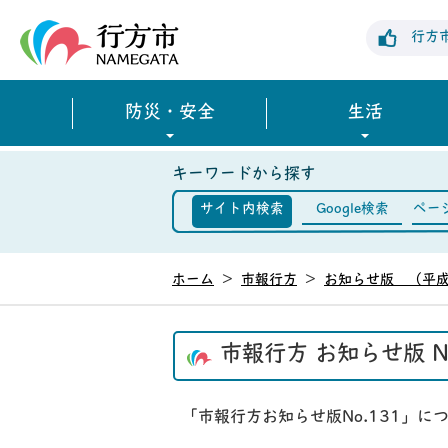
行方市公式ホームページ
行方
防災・安全
生活
キーワードから探す
サイト内検索
Google検索
ペー
ホーム
>
市報行方
>
お知らせ版 （平成
市報行方 お知らせ版 N
「市報行方お知らせ版No.131」