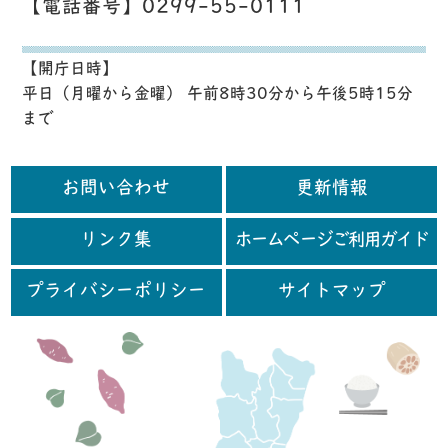
【電話番号】0299-55-0111
【開庁日時】
平日（月曜から金曜） 午前8時30分から午後5時15分
まで
お問い合わせ
更新情報
リンク集
ホームページご利用ガイド
プライバシーポリシー
サイトマップ
行