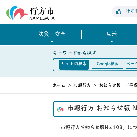
行方市公式ホームページ
行方
防災・安全
生活
キーワードから探す
サイト内検索
Google検索
ペー
ホーム
>
市報行方
>
お知らせ版 （平成
市報行方 お知らせ版 N
「市報行方お知らせ版No.103」