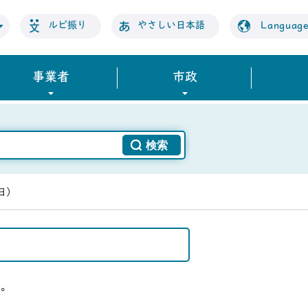
ルビ振り
やさしい日本語
Languag
事業者
市政
1日）
い。