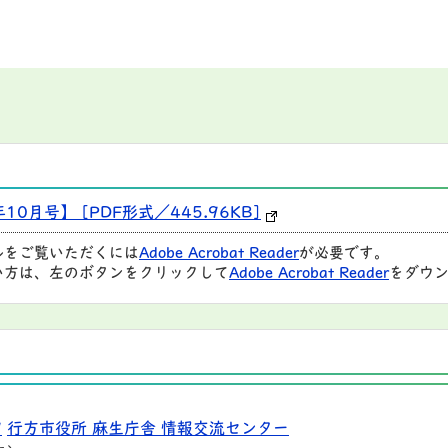
10月号】 [PDF形式／445.96KB]
ルをご覧いただくには
Adobe Acrobat Reader
が必要です。
い方は、左のボタンをクリックして
Adobe Acrobat Reader
をダウン
9
行方市役所 麻生庁舎 情報交流センター