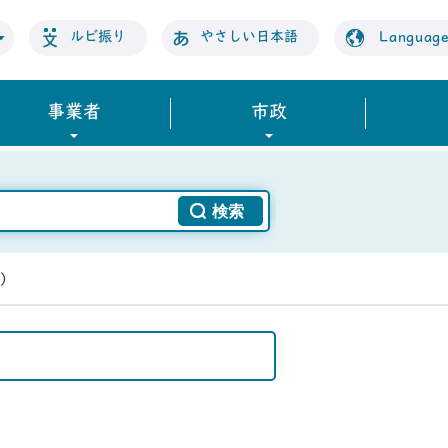
ルビ振り
やさしい日本語
Languag
事業者
市政
日）
。