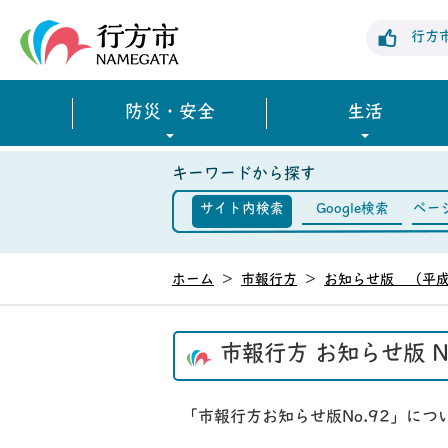
行方市公式ホームページ
行方
防災・安全
生活
キーワードから探す
サイト内検索
Google検索
ペー
ホーム
>
市報行方
>
お知らせ版 （平成
市報行方 お知らせ版 N
「市報行方お知らせ版No.92」に