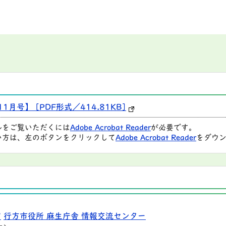
1月号】 [PDF形式／414.81KB]
ルをご覧いただくには
Adobe Acrobat Reader
が必要です。
い方は、左のボタンをクリックして
Adobe Acrobat Reader
をダウン
9
行方市役所 麻生庁舎 情報交流センター