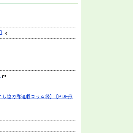
]
]
し協力隊連載コラム⑱】 [PDF形