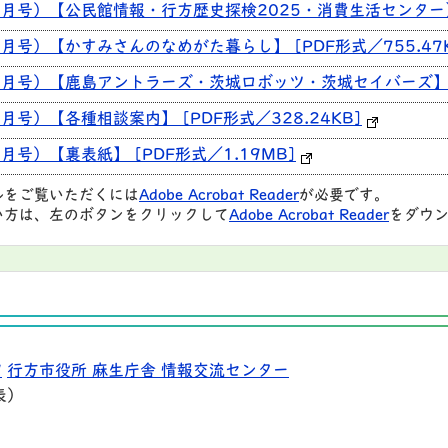
1月号）【公民館情報・行方歴史探検2025・消費生活センター】 [
1月号）【かすみさんのなめがた暮らし】 [PDF形式／755.47K
11月号）【鹿島アントラーズ・茨城ロボッツ・茨城セイバーズ】 [
1月号）【各種相談案内】 [PDF形式／328.24KB]
月号）【裏表紙】 [PDF形式／1.19MB]
ルをご覧いただくには
Adobe Acrobat Reader
が必要です。
い方は、左のボタンをクリックして
Adobe Acrobat Reader
をダウン
9
行方市役所 麻生庁舎 情報交流センター
表）