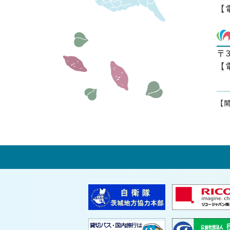
【
〒
【
【開