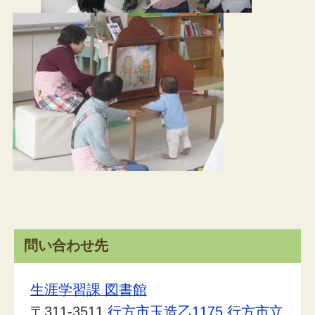
問い合わせ先
生涯学習課 図書館
〒311-3511
行方市玉造乙1175
行方市立