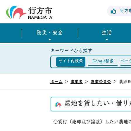
行方市公式ホームページ
行方
防災・安全
生活
キーワードから探す
サイト内検索
Google検索
ペー
ホーム
>
事業者
>
農業委員会
>
農地
農地を貸したい・借り
○貸付（売却及び譲渡）したい農地