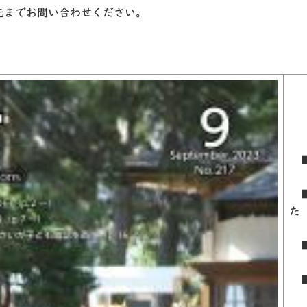
先までお問い合わせください。
■
■
た
■
■