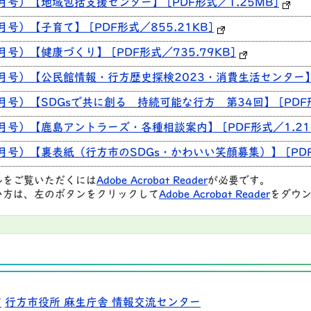
9月号）【地域包括支援センター】 [PDF形式／1.25MB]
月号）【子育て】 [PDF形式／855.21KB]
月号）【健康づくり】 [PDF形式／735.79KB]
9月号）【公民館情報・行方歴史探検2023・消費生活センター】 [
9月号）【SDGsで共に創る 持続可能な行方 第34回】 [PDF形
9月号）【鹿島アントラーズ・各種相談案内】 [PDF形式／1.21
9月号）【裏表紙（行方市のSDGs・かわいい笑顔募集）】 [PDF
ルをご覧いただくには
Adobe Acrobat Reader
が必要です。
い方は、左のボタンをクリックして
Adobe Acrobat Reader
をダウン
9
行方市役所 麻生庁舎 情報交流センター