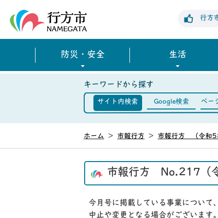
行方市公式ホームページ
行方
防災・安全
生活
キーワードから探す
サイト内検索
Google検索
ペー
ホーム
>
市報行方
>
市報行方 （令和5
市報行方 No.217（
今月号に掲載している事業について
中止や変更となる場合がございます