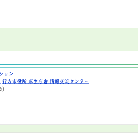
ション
9
行方市役所 麻生庁舎 情報交流センター
表）