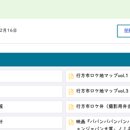
12月16日
印
行方市ロケ地マップvol.1
行方市ロケ地マップvol.3
報
行方市ロケ弁（撮影用弁
針
映画『ババンババンバン
ョンジャパン大賞」ノミ