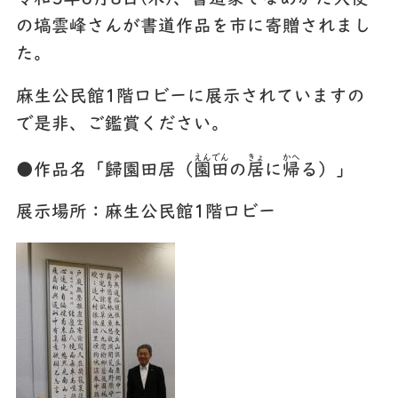
の塙雲峰さんが書道作品を市に寄贈されまし
た。
麻生公民館1階ロビーに展示されていますの
で是非、ご鑑賞ください。
えんでん
きょ
かへ
●作品名「歸園田居（
園田
の
居
に
帰
る）」
展示場所：麻生公民館1階ロビー