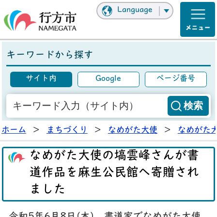
Language
キーワードから探す
サイト内
Google
ページ番号
ホーム
>
まちづくり
>
なめがた大使
>
なめがた
なめがた大使の塙雲峰さんが書
道作品を麻生公民館へ寄贈され
ました
令和5年6月8日(木)、書道家でなめがた大使