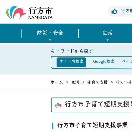
行方市公式ホームページ
行方
防災・安全
生活
キーワードから探す
サイト内検索
Google検索
ペー
ホーム
>
生活
>
子育て支援
>
行方市
行方市子育て短期支援
行方市子育て短期支援事業