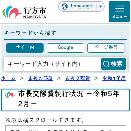
Language
キーワードから探す
サイト内
Google
ページ番号
ホーム
>
市長の部屋
>
市長交際費
>
令和4年度
市長交際費執行状況 －令和5年
2月－
※表は横スクロールできます。