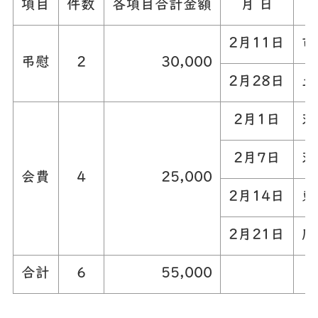
項目
件数
各項目合計金額
月 日
2月11日
市
弔慰
2
30,000
2月28日
土
2月1日
茨
2月7日
茨
会費
4
25,000
2月14日
東
2月21日
鹿
合計
6
55,000