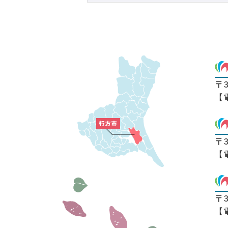
〒
【
〒
【
〒
【