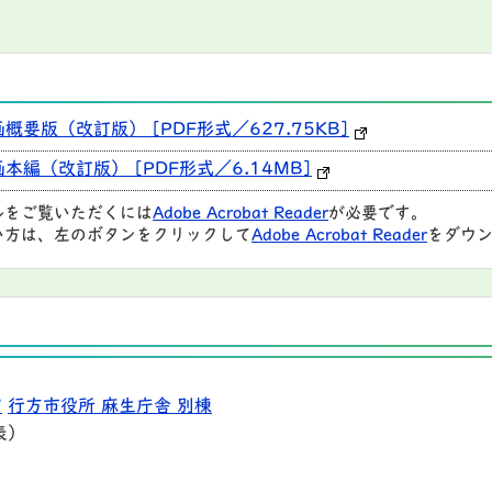
要版（改訂版） [PDF形式／627.75KB]
編（改訂版） [PDF形式／6.14MB]
ルをご覧いただくには
Adobe Acrobat Reader
が必要です。
い方は、左のボタンをクリックして
Adobe Acrobat Reader
をダウン
9
行方市役所 麻生庁舎 別棟
表）